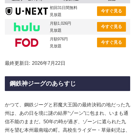
初回31日間無料
今すぐ見る
見放題
月額1,026円
今すぐ見る
見放題
月額976円
今すぐ見る
見放題
最終更新日
2026年7月22日
鋼鉄神ジーグのあらすじ
かつて、鋼鉄ジーグと邪魔大王国の最終決戦の地だった九
州は、あの日を境に謎の結界“ゾーン”に包まれ、いまも通
信不能のままだ。50年の時が過ぎ、ゾーンに遮られた九
州を望む本州最南端の町。高校生ライダー・草薙剣児は、