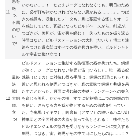
悪を
いかない……！ たとえジーグになれなくても、明日のため
絶
11
に、必ず打ち砕かなければならない悪がある……！」。つば
つ、
きの感覚も、収集したデータも、月に蔓延する怪しきオーラ
不屈
を感知していた。瓦礫となったビルドベースから、剣児が、
の想
つばきが、美和が、宙が月を睨む！ 失ったものを振り返る
い
時間はない。ビルドステーションの大利（だいり）博士と連
で!
絡をつけた遷次郎はすべての残存兵力を率い、ビルドシャト
ルで宇宙に飛び立つ！
ビルドステーションに集結する防衛軍の残存兵力たち。銅鐸
が無く、ジーグになれない剣児と宙（ひろし）。唯一残る妃
最終
魅禍（ヒミカ）に対抗し得る手段は、銅鐸の真理にもっとも
決
近いと思われる剣児とつばきが、真の意味で銅鐸と共鳴を果
戦!
たすことだった。月面に潜む敵の本拠・ラングーンへの突入
12
大銅
を命じる美和。だがその頃、すでに妃魅禍は二つの銅鐸の力
鐸、
を使い、さらなる力を我が物とするための儀式を行ってい
立
た。壱鬼馬（イキマ）、阿磨疎（アマソ）の率いるハニワ幻
つ!
神軍団との全面対決の火蓋が切って落とされる！ 柳生たち
ビルドエンジェルの協力を受けながらラングーンに突入する
剣児、つばき、宙。剣児がその中で目にしたものは……！？