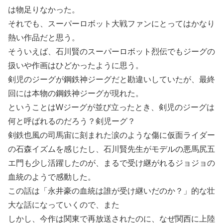
は物足りなかった。
それでも、スーパーロボット大戦ファンにとってはかなり
熱い作品だと思う。
そういえば、石川賢のスーパーロボット烈伝でもジーグの
扱いや作画はひどかったように思う。
剣児のジーグが鋼鉄神ジーグだと勘違いしていたが、最終
回には本物の鋼鉄神ジーグが現れた。
ということはWジーグが並び立ったとき、剣児のジーグは
何と呼ばれるのだろう？剣児ーグ？
剣鉄也風の司馬宙に刻まれた涙のような傷に仮面ライダー
の石森イズムを感じたし、石川賢先生がモデルの悪馬尻五
エ門も少し活躍したのが、まるで受け継がれるジョジョの
血統のようで感動した。
この話は「永井豪の血統は誰が受け継いだのか？」的な壮
大な話になっていくので、また
しかし、今作は関東で再放送されたのに、なぜ関西に上陸