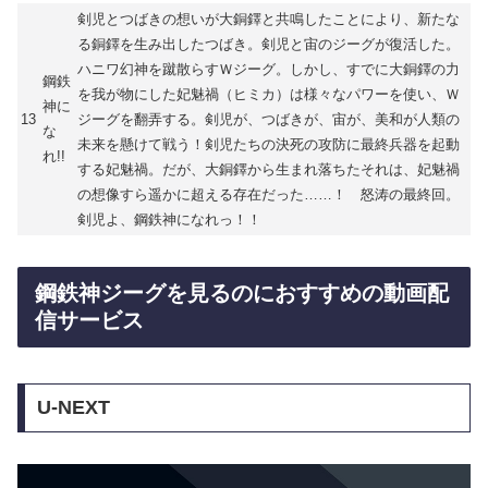
剣児とつばきの想いが大銅鐸と共鳴したことにより、新たな
る銅鐸を生み出したつばき。剣児と宙のジーグが復活した。
ハニワ幻神を蹴散らすＷジーグ。しかし、すでに大銅鐸の力
鋼鉄
を我が物にした妃魅禍（ヒミカ）は様々なパワーを使い、Ｗ
神に
13
ジーグを翻弄する。剣児が、つばきが、宙が、美和が人類の
な
未来を懸けて戦う！剣児たちの決死の攻防に最終兵器を起動
れ!!
する妃魅禍。だが、大銅鐸から生まれ落ちたそれは、妃魅禍
の想像すら遥かに超える存在だった……！ 怒涛の最終回。
剣児よ、鋼鉄神になれっ！！
鋼鉄神ジーグを見るのにおすすめの動画配
信サービス
U-NEXT