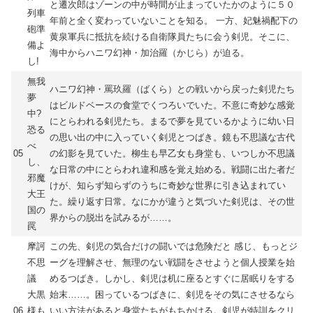
と遷次郎はゾーンの中が時間が止まっていたかのように５０
列車
年前と全く変わっていないことを知る。 一方、妃魅禍配下の
砲準
黄泉軍兵に抵抗を続ける自衛隊員たちに会う剣児。そこに、
備よ
海中からハニワ幻神・加治羅（かじら）が迫る。
し!
無我
ハニワ幻神・罵玖羅（ばくら）との戦いから戻った剣児たち
夢
はビルドベースの食堂でくつろいでいた。不意に奇妙な感覚
中?
にとらわれる剣児たち。まるで夢を見ているかように幼い日
恐る
の思い出の中に入っていく剣児とつばき。鏡も不思議な古代
べ
05
の幻影を見ていた。柳生も早乙女も身堂も、いつしか不思議
し、
な日常の中にとらわれ違和感を覚え始める。戦闘に出た者だ
邪魔
けが、知らず知らずのうちに奇妙な世界に引き込まれてい
大王
た。繰り返す日常。なにかが違うと気づいた剣児は、その世
国の
界からの脱出を試みるが……。
罠
摩訶
この先、剣児の気合だけの闘いでは危険だと 感じ、もっとジ
不思
ーグを理解させ、無理のない戦闘をさせようと個人授業を始
議
めるつばき。しかし、剣児は机に座るとすぐに居眠りをする
大黒
始末……。困っているつばきに、剣児をその気にさせるなら
06
様も
いい方法があると身堂たちがもちかける。剣児が特訓をクリ