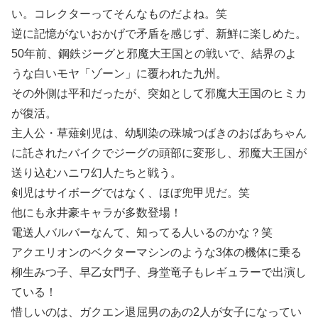
い。コレクターってそんなものだよね。笑
逆に記憶がないおかげで矛盾を感じず、新鮮に楽しめた。
50年前、鋼鉄ジーグと邪魔大王国との戦いで、結界のよ
うな白いモヤ「ゾーン」に覆われた九州。
その外側は平和だったが、突如として邪魔大王国のヒミカ
が復活。
主人公・草薙剣児は、幼馴染の珠城つばきのおばあちゃん
に託されたバイクでジーグの頭部に変形し、邪魔大王国が
送り込むハニワ幻人たちと戦う。
剣児はサイボーグではなく、ほぼ兜甲児だ。笑
他にも永井豪キャラが多数登場！
電送人バルバーなんて、知ってる人いるのかな？笑
アクエリオンのベクターマシンのような3体の機体に乗る
柳生みつ子、早乙女門子、身堂竜子もレギュラーで出演し
ている！
惜しいのは、ガクエン退屈男のあの2人が女子になってい