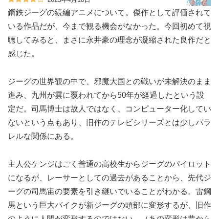
鋼鉄ジーグの続編アニメについて。傑作として評価されて
いる作品だが、今まで観る機会がなかった。今回初めて視
聴してみると、まさに永井豪の理念が凝縮された良作だと
感じた。
ジーグの世界観の中で、邪魔大国との戦いが未解決のまま
進み、九州が雲に覆われてから50年が経過したという設
定だ。司馬博士は故人ではなく、コンピューター化してい
ないという点もあり、旧作のテレビシリーズとは少しパラ
レルな関係にある。
主人公ケンジはごく普通の高校生からジーグのパイロット
になるが、レーサーとしての過去があることから、先代ジ
ーグの司馬宙の要素を引き継いでいることがわかる。雷鋼
馬という巨大バイクが新ジーグの頭部に変形するが、旧作
のように人間が変形するのではない。（あの変形は昔から