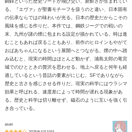
銅鐸といった歴史ワードが飛び交い、新鮮さが生まれてい
る。『エヴァ』が聖書モチーフを扱うのと違い、日本固有
の伝承ならではの味わいが光る。日本の歴史だからこその
風味を感じる作りだ。本作では、鋼鉄ジーグでの戦いの
末、九州が謎の煙に包まれる設定が描かれている。時は進
むこともあれば戻ることもあり、前作のヒロインもやがて
おばあちゃんになるという展開へとつながる。煙の中へ踏
み込むと、現実の時間はほとんど動かず、浦島太郎の竜宮
城でのひとときの贅沢を思わせる。地上へ戻ると何年も経
過しているという昔話の要素がにじむ。SFでありながら
歴史と古さを感じさせる作りだ。現実の科学にはウラシマ
効果と呼ばれる、速度差によって時間が遅れる現象があ
る。歴史と科学は切り離せず、磁石のように互いを強く引
き合っている。
asan
2025年4月10日