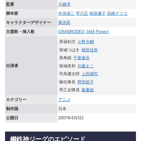
監督
川越淳
脚本家
外池省二
早川正
柿原優子
高橋ナツコ
キャラクターデザイナー
菊池晃
主題歌・挿入歌
GRANRODEO
JAM Project
草薙剣児
小野大輔
珠城つばき
植田佳奈
美角鏡
千葉進歩
出演者
珠城美和
兵藤まこ
司馬遷次郎
上田燿司
柳生隊長
野田順子
早乙女隊員
森夏姫
カテゴリー
アニメ
制作国
日本
公開日
2007年4月5日
鋼鉄神ジーグのエピソード