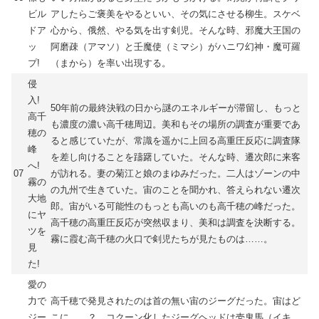
ビル
アしたらご褒美をやるといい、その気にさせる柳生。スケベ
ドア
心から、俄然、やる気を出す剣児。そんな時、邪魔大王国の
ッ
阿磨疎（アマソ）と壬魔使（ミマシ）がハニワ幻神・魔可羅
プ!
（まから）を率い出現する。
侵
入!
50年前の最終決戦の日から謎のエネルギーが滞留し、もっと
高千
も濃度の濃い高千穂周辺。美和もその場所の調査が重要であ
穂の
ると感じていたが、常識を遥かに上回る高重圧反応に調査隊
峰
を差し向けることを躊躇していた。そんな時、遷次郎に来客
へ!
07
が訪れる。妻の菊江と娘のまゆみだった。二人はゾーンの中
霧の
の九州で生きていた。宙のことを聞かれ、答えられない遷次
大地
郎。宙がいる可能性のもっとも高いのも高千穂の峰だった。
にヤ
高千穂の高重圧反応が突然収まり、美和は調査を決断する。
ツを
霧に霞む高千穂の火口で剣児たちが見たものは……。
見
た!
愛の
力で
高千穂で発見されたのは首の無い宙のジーグだった。宙はど
ジー
こに……？ コクーン化したジーグヘッドは壱鬼馬（イキ