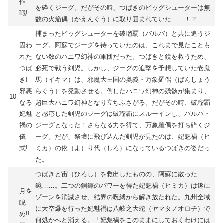
作
を砕くジーグ。だがその時、つばきのビッグシューターは無
戦!
数の火焔偶（かえんぐう）に取り囲まれていた……！？
捕まったビッグシューターを破瑠覇（バルバ）と共に追うジ
囚わ
ーグ。阿蘇でジーグを待っていたのは、これまで見たことも
れた
ない数のハニワ幻神の軍団だった。つばきと鏡を救うため、
つば
必死で戦う剣児。しかし、ジーグの追撃を予想していた壱鬼
き!
馬（イキマ）は、邪魔大王国の奥義・万象羅偶（ばんしょう
邪悪
らぐう）を発動させる。倒したハニワ幻神の残骸が集まり、
10
なる
超巨大ハニワ幻神となり立ちふさがる。だがその時、破瑠覇
妃魅
と感応した剣児のジーグは破瑠覇にスルーインし、バルバ・
禍の
ジーグとなった！さらなる力を得て、万象羅偶を打ち砕くジ
儀
ーグ。だが、祭壇に飛び込んだ剣児が見たのは、妃魅禍（ヒ
式!
ミカ）の依（よ）り代（しろ）になっているつばきの姿だっ
た。
つばきと宙（ひろし）を救出したものの、阿蘇に散った
鏡……。二つの銅鐸のパワーを得た妃魅禍（ヒミカ）は遂に
月を
ゾーンを消滅させ、結界の呪縛から解き放たれた。九州全域
睨
に大空爆を行った妃魅禍は八岐之大蛇（ヤマタノオロチ）で
め!!
何処かへと消える。「妃魅禍をこのままにしておくわけには