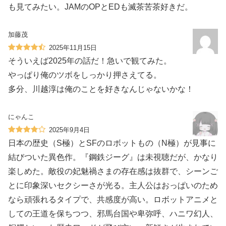
も見てみたい。JAMのOPとEDも滅茶苦茶好きだ。
加藤茂
2025年11月15日
そういえば2025年の話だ！急いで観てみた。
やっぱり俺のツボをしっかり押さえてる。
多分、川越淳は俺のことを好きなんじゃないかな！
にゃんこ
2025年9月4日
日本の歴史（S極）とSFのロボットもの（N極）が見事に
結びついた異色作。『鋼鉄ジーグ』は未視聴だが、かなり
楽しめた。敵役の妃魅禍さまの存在感は抜群で、シーンご
とに印象深いセクシーさが光る。主人公はおっぱいのため
なら頑張れるタイプで、共感度が高い。ロボットアニメと
しての王道を保ちつつ、邪馬台国や卑弥呼、ハニワ幻人、