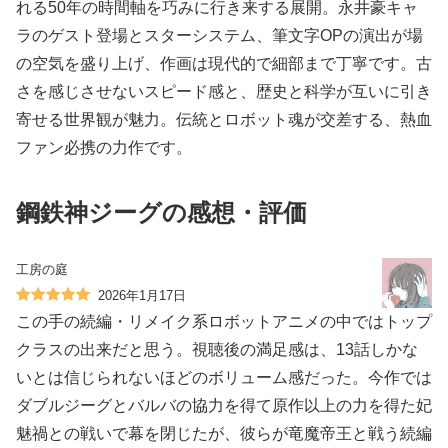
れる50年の時間軸を巧みに行き来する展開。永井豪キャ
ラのゲスト登場とスターシステム、筆文字OPの演出が場
の空気を盛り上げ、作画は現代的で細部まで丁寧です。古
さを感じさせないスピード感と、歴史と科学が互いに引き
寄せる世界観が魅力。伝統とロボット魂が交差する、熱血
ファン必携の力作です。
鋼鉄神ジーグの感想・評価
工房の庭
2026年1月17日
この手の続編・リメイク系ロボットアニメの中ではトップ
クラスの出来だと思う。視聴後の満足感は、13話しかな
いとは信じられないほどのボリューム感だった。今作では
ダブルジーグとバルバの協力を得て原作以上の力を得た妃
魅禍との戦いで幕を閉じたが、彼らが竜魔帝王と戦う続編