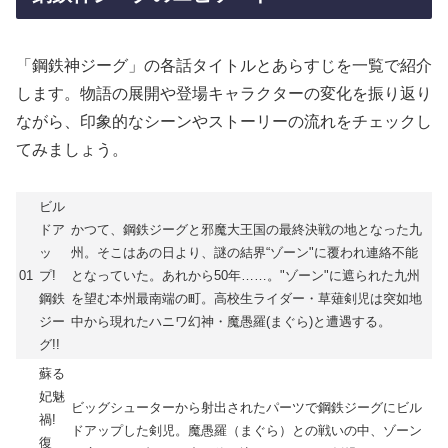
「鋼鉄神ジーグ」の各話タイトルとあらすじを一覧で紹介
します。物語の展開や登場キャラクターの変化を振り返り
ながら、印象的なシーンやストーリーの流れをチェックし
てみましょう。
ビル
ドア
かつて、鋼鉄ジーグと邪魔大王国の最終決戦の地となった九
ッ
州。そこはあの日より、謎の結界“ゾーン"に覆われ連絡不能
01
プ!
となっていた。あれから50年……。"ゾーン"に遮られた九州
鋼鉄
を望む本州最南端の町。高校生ライダー・草薙剣児は突如地
ジー
中から現れたハニワ幻神・魔愚羅(まぐら)と遭遇する。
グ!!
蘇る
妃魅
ビッグシューターから射出されたパーツで鋼鉄ジーグにビル
禍!
ドアップした剣児。魔愚羅（まぐら）との戦いの中、ゾーン
復