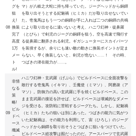
グを
マ）が八岐之大蛇に持ち帰っていた。ジーグヘッドから銅鐸
狙
を取り出そうとする妃魅禍（ヒミカ）だが取り出せないでい
え!
た。壱鬼馬はもう一つの銅鐸が手に入れば二つの銅鐸の共鳴
08
換装
により取り出せるに違いないと考え、ハニワ幻神・徒鼻羅
完了
（とびら）で剣児のジーグの銅鐸を狙う。空を高速で飛行す
高度
る徒鼻羅に翻弄される剣児。ギガシューターにスカイパーツ
1万
を装填するが、余りにも速い敵の動きに換装ポイントが定ま
メー
らない。早く換装しないと、剣児が危ない……！ その時、
ト
つばきの潜在能力が……。
ル!
ハニワ幻神・玄武羅（げぶら）でビルドベースに全面攻撃を
非情
敢行する壱鬼馬（イキマ）、壬魔使（ミマソ）、阿磨疎（ア
なる
マソ）。防御力の高い玄武羅に手を焼くビルドベース。この
策
まま玄武羅の接近を許せば、ビルドベースは壊滅的なダメー
略!
ジを受ける。攻防戦に苦戦するジーグたち。しかし、妃魅禍
ビル
09
（ヒミカ）たちの狙いは別にあった。つばきの能力に気がつ
ドベ
いた妃魅禍は、その能力を利用して、宙（ひろし）のジーグ
ース
ヘッドから銅鐸を取り出そうとつばきに狙いをつけていた。
殲滅
ビルドベース総攻撃は囮だったのだ。アースパーツで玄武羅