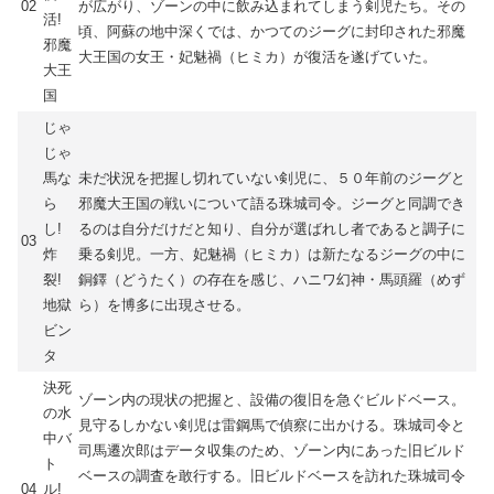
02
が広がり、ゾーンの中に飲み込まれてしまう剣児たち。その
活!
頃、阿蘇の地中深くでは、かつてのジーグに封印された邪魔
邪魔
大王国の女王・妃魅禍（ヒミカ）が復活を遂げていた。
大王
国
じゃ
じゃ
馬な
未だ状況を把握し切れていない剣児に、５０年前のジーグと
ら
邪魔大王国の戦いについて語る珠城司令。ジーグと同調でき
し!
るのは自分だけだと知り、自分が選ばれし者であると調子に
03
炸
乗る剣児。一方、妃魅禍（ヒミカ）は新たなるジーグの中に
裂!
銅鐸（どうたく）の存在を感じ、ハニワ幻神・馬頭羅（めず
地獄
ら）を博多に出現させる。
ビン
タ
決死
ゾーン内の現状の把握と、設備の復旧を急ぐビルドベース。
の水
見守るしかない剣児は雷鋼馬で偵察に出かける。珠城司令と
中バ
司馬遷次郎はデータ収集のため、ゾーン内にあった旧ビルド
ト
ベースの調査を敢行する。旧ビルドベースを訪れた珠城司令
04
ル!