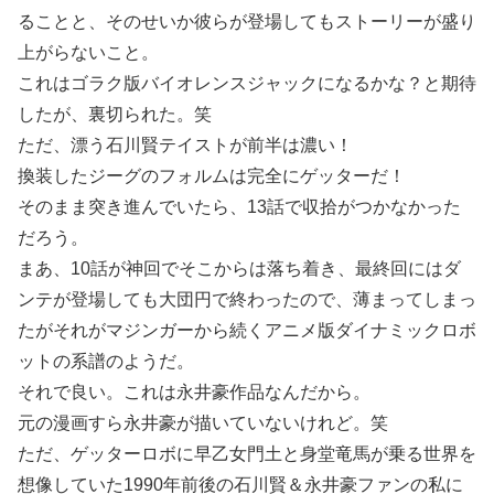
ることと、そのせいか彼らが登場してもストーリーが盛り
上がらないこと。
これはゴラク版バイオレンスジャックになるかな？と期待
したが、裏切られた。笑
ただ、漂う石川賢テイストが前半は濃い！
換装したジーグのフォルムは完全にゲッターだ！
そのまま突き進んでいたら、13話で収拾がつかなかった
だろう。
まあ、10話が神回でそこからは落ち着き、最終回にはダ
ンテが登場しても大団円で終わったので、薄まってしまっ
たがそれがマジンガーから続くアニメ版ダイナミックロボ
ットの系譜のようだ。
それで良い。これは永井豪作品なんだから。
元の漫画すら永井豪が描いていないけれど。笑
ただ、ゲッターロボに早乙女門土と身堂竜馬が乗る世界を
想像していた1990年前後の石川賢＆永井豪ファンの私に