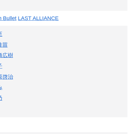
 Bullet
LAST ALLIANCE
至
佳苗
橋広樹
子
原啓治
み
乃