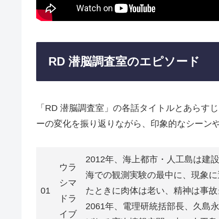
RD 潜脳調査室のエピソード
「RD 潜脳調査室」の各話タイトルとあらす
ーの変化を振り返りながら、印象的なシーン
2012年、海上都市・人工島は
ウラ
海での観測実験の最中に、現象に
シマ
01
たときに肉体は老い、精神は事故
ドラ
2061年、電理研統括部長、久
イブ