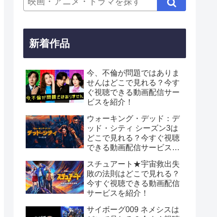
新着作品
今、不倫が問題ではありま
せんはどこで見れる？今す
ぐ視聴できる動画配信サー
ビスを紹介！
ウォーキング・デッド：デ
ッド・シティ シーズン3は
どこで見れる？今すぐ視聴
できる動画配信サービスを
紹介！
スチュアート★宇宙救出失
敗の法則はどこで見れる？
今すぐ視聴できる動画配信
サービスを紹介！
サイボーグ009 ネメシスは