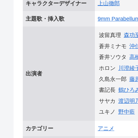
キャラクターデザイナー
上山徹郎
主題歌・挿入歌
9mm Parabellum
波留真理
森功
蒼井ミナモ
沖
蒼井ソウタ
高
ホロン
川澄綾
出演者
久島永一郎
藤
書記長
鶴ひろ
サヤカ
渡辺明
ユキノ
野中藍
カテゴリー
アニメ