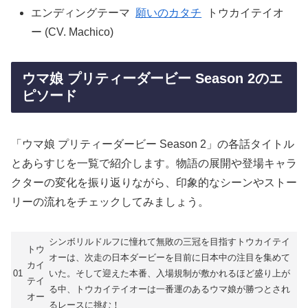
エンディングテーマ
願いのカタチ
トウカイテイオ
ー (CV. Machico)
ウマ娘 プリティーダービー Season 2のエ
ピソード
「ウマ娘 プリティーダービー Season 2」の各話タイトル
とあらすじを一覧で紹介します。物語の展開や登場キャラ
クターの変化を振り返りながら、印象的なシーンやストー
リーの流れをチェックしてみましょう。
シンボリルドルフに憧れて無敗の三冠を目指すトウカイテイ
トウ
オーは、次走の日本ダービーを目前に日本中の注目を集めて
カイ
01
いた。そして迎えた本番、入場規制が敷かれるほど盛り上が
テイ
る中、トウカイテイオーは一番運のあるウマ娘が勝つとされ
オー
るレースに挑む！