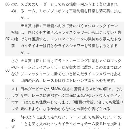
06
のた
スピカのリーダーとしてある場所へ向かうよう言い渡され
めに
る。一方、ミホノブルボンは三冠制覇を目指し菊花賞に挑む
が…。
天皇賞（春）三連覇へ向けて勢いづくメジロマックイーン
祝福
は、同じく有力視されるライスシャワーから出走しないと告
07
の名
げられ困惑する。メジロマックイーンの気持ちを汲んだトウ
前
カイテイオーは何とかライスシャワーを説得しようとする
が…。
ささ
天皇賞（春）に向けて各々トレーニングに励むメジロマック
やか
イーンとライスシャワーだが実力差は歴然。このままではメ
08
な祈
ジロマックイーンに勝てないと踏んだライスシャワーはある
り
目的のため、レースを目前にトレセン学園から姿を消す。
スト
日本ダービーでのBNWの強さに驚愕するスピカの面々。そん
ップ
な中、レースに復帰すべく準備に余念がないトウカイテイオ
09
ウオ
ーはまたも怪我をしてしまう。3度目の骨折。治っても元通り
ッチ
走れるようになるかわからないと医者から告げられる。
前のように全力で走れない。レースに出ても勝てない。その
必
ことを受け入れたトウカイテイオーはチーム脱退届を提出す
ず、