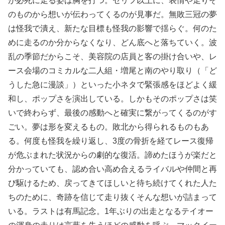
が必死に走る姿は胸を打つ。セリフ以上に、表情や走りそ
のものから想いが伝わってくるのが見事だ。無敗三冠の夢
は怪我で潰え、新たな目標も怪我の影響で揺らぐ。何のた
めに走るのか分からなくなり、どん底へと落ちていく。波
乱の季節だからこそ、美容院の店員と客の掛け合いや、レ
ース会場のコミカルな二人組・増尾と南のやり取り（「ど
うした急に漫談」）といった小ネタで緊張感をほどよく緩
和し、ポップさを演出している。しかもそのポップさは笑
いで終わらず、最後の感動へと確実に繋がってくるのがす
ごい。夢は形を変えるもの。敗北から得られるものもあ
る。何度も怪我を繰り返し、3度の骨折を経てレース復帰
が危ぶまれた状況からの劇的な復活。諦めたほうが楽だと
分かっていても、認め合い高め合えるライバルや仲間と再
び駆けるため、戻ってきてほしいと待ち続けてくれた人た
ちのために、奇跡を信じて走り抜くそんな想いが詰まって
いる。ラストは有馬記念。1年ぶりの出走となるテイオー