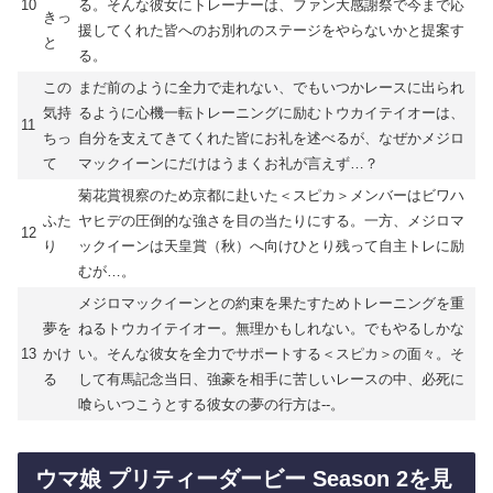
10
る。そんな彼女にトレーナーは、ファン大感謝祭で今まで応
きっ
援してくれた皆へのお別れのステージをやらないかと提案す
と
る。
この
まだ前のように全力で走れない、でもいつかレースに出られ
気持
るように心機一転トレーニングに励むトウカイテイオーは、
11
ちっ
自分を支えてきてくれた皆にお礼を述べるが、なぜかメジロ
て
マックイーンにだけはうまくお礼が言えず…？
菊花賞視察のため京都に赴いた＜スピカ＞メンバーはビワハ
ふた
ヤヒデの圧倒的な強さを目の当たりにする。一方、メジロマ
12
り
ックイーンは天皇賞（秋）へ向けひとり残って自主トレに励
むが…。
メジロマックイーンとの約束を果たすためトレーニングを重
夢を
ねるトウカイテイオー。無理かもしれない。でもやるしかな
13
かけ
い。そんな彼女を全力でサポートする＜スピカ＞の面々。そ
る
して有馬記念当日、強豪を相手に苦しいレースの中、必死に
喰らいつこうとする彼女の夢の行方は--。
ウマ娘 プリティーダービー Season 2を見