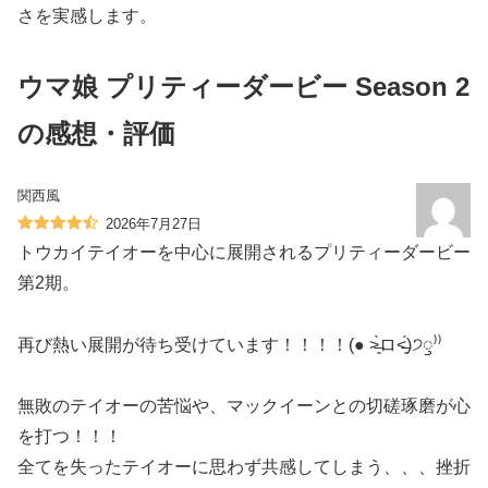
さを実感します。
ウマ娘 プリティーダービー Season 2
の感想・評価
関西風
2026年7月27日
トウカイテイオーを中心に展開されるプリティーダービー
第2期。
再び熱い展開が待ち受けています！！！！(● ˃̶͈̀ロ˂̶͈́)੭ꠥ⁾⁾
無敗のテイオーの苦悩や、マックイーンとの切磋琢磨が心
を打つ！！！
全てを失ったテイオーに思わず共感してしまう、、、挫折