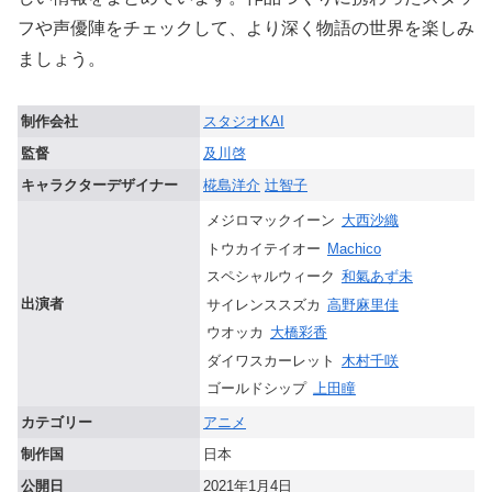
フや声優陣をチェックして、より深く物語の世界を楽しみ
ましょう。
制作会社
スタジオKAI
監督
及川啓
キャラクターデザイナー
椛島洋介
辻智子
メジロマックイーン
大西沙織
トウカイテイオー
Machico
スペシャルウィーク
和氣あず未
出演者
サイレンススズカ
高野麻里佳
ウオッカ
大橋彩香
ダイワスカーレット
木村千咲
ゴールドシップ
上田瞳
カテゴリー
アニメ
制作国
日本
公開日
2021年1月4日