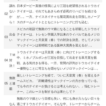
譲れ
日本ダービー直後の怪我により三冠を絶望視されるトウカイ
ない
テイオーは、それでもあきらめず必死のリハビリを続ける
02
か
が…。一方、ナイスネイチャも菊花賞出走を目指しカノープ
ら！
スのチームメイトとともにトレーニングに打ち込む。
スピカの初詣で無敗のウマ娘になることを祈願したトウカイ
出会
テイオーは、トレセン学園入学以来のライバルであるメジロ
03
い
マックイーンと天皇賞（春）での対決を決意。そしてメジロ
マックイーンは前哨戦である阪神大賞典を迎えるが…。
トウカイテイオーは天皇賞（春）に向けてトレーニングする
ＴＭ
中、ミホノブルボンが三冠を目指して出走する皐月賞を観
04
対
戦、ある気付きを得る。一方、世間の評判がトウカイテイオ
決！
ー優勢なことに苛立ちを隠せないメジロマックイーンは…。
厳しいトレーニングを経て、ついに天皇賞（春）を迎えるチ
無敗
ームスピカ。「距離適性はマックイーンの方が合っている。
05
と連
でも今のテイオーが負けるとは考えられない。」悩むトレー
覇
ナー。このレースを制するのは果たして？
無敗のウマ娘という目標も失い、何にも身が入らない日々を
なん
過ごすトウカイテイオー。そんな中、トレーナーからチーム