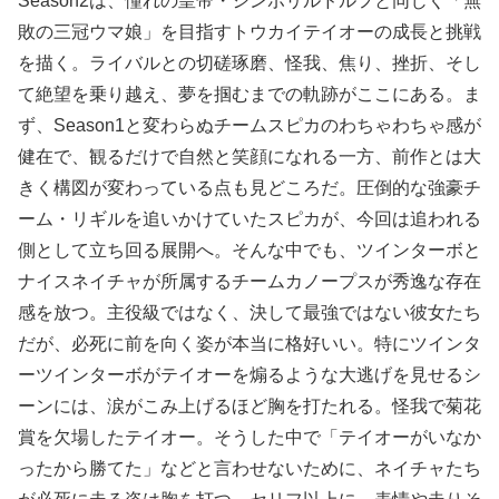
Season2は、憧れの皇帝・シンボリルドルフと同じく「無
敗の三冠ウマ娘」を目指すトウカイテイオーの成長と挑戦
を描く。ライバルとの切磋琢磨、怪我、焦り、挫折、そし
て絶望を乗り越え、夢を掴むまでの軌跡がここにある。ま
ず、Season1と変わらぬチームスピカのわちゃわちゃ感が
健在で、観るだけで自然と笑顔になれる一方、前作とは大
きく構図が変わっている点も見どころだ。圧倒的な強豪チ
ーム・リギルを追いかけていたスピカが、今回は追われる
側として立ち回る展開へ。そんな中でも、ツインターボと
ナイスネイチャが所属するチームカノープスが秀逸な存在
感を放つ。主役級ではなく、決して最強ではない彼女たち
だが、必死に前を向く姿が本当に格好いい。特にツインタ
ーツインターボがテイオーを煽るような大逃げを見せるシ
ーンには、涙がこみ上げるほど胸を打たれる。怪我で菊花
賞を欠場したテイオー。そうした中で「テイオーがいなか
ったから勝てた」などと言わせないために、ネイチャたち