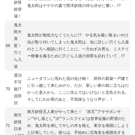
妖怪
鬼太郎はゲゲゲの森で西洋妖怪の待ち伏せに遭い…!?
総登
場！
鬼太
郎大
鬼太郎が無気力なぐうたらに!? やる気を吸い取るいやけ
異
虫が取り付いてしまった鬼太郎は、虫に詳しい穴ぐら入道
69
変！
のところへ相談に行くことに。一方ねずみ男も、ミステリ
穴ぐ
ー映像を撮るために穴ぐら入道の洞窟を訪れていて…!?
ら入
道
退治
ニュータウンに現れた泥の化け物！ 郊外の新築一戸建て
不可
に引っ越して来たみのり。だが、新しい家の前に立ちはだ
70
能!?
かった老人から、ここに住んではいけないと忠告される。
泥田
そしてにわか雨のあと、不気味なうなり声が…！
坊
南方妖怪五人衆がやって来た！ “赤叉”“アササボンサ
南方
ン”“やし落とし”“ポ”“ランスブイル”は世界征服の野望のた
妖怪
71
め、鬼太郎を倒してやしの木を植え、東京を南国にしよう
日本
と計画していた。彼らは、手始めに北海道を南国化する