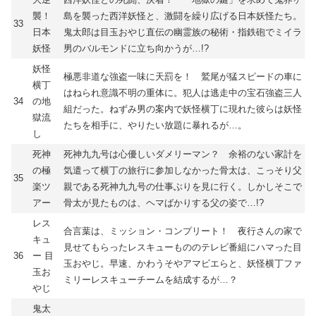
襲！
島を襲った西洋妖怪と、激闘を繰り広げる日本妖怪たち。
33
日本
鬼太郎は目玉おやじ直伝の幽霊族の秘術・指鉄砲でミイラ
妖怪
男のバルモンドに立ち向かうが…!?
妖怪
極悪非道な強盗一味に天罰を！ 鷲尾が猛スピードの車に
横丁
はねられ意識不明の重体に。犯人は逃走中の宝石強盗三人
34
の地
組だった。ねずみ男の案内で妖怪横丁に現れた彼らは妖怪
獄流
たちを相手に、やりたい放題に暴れるが…。
し
死神
死神九九号は心優しいダメリーマン？ 余裕のない家計を
の極
気遣って横丁の旅行に参加しなかった骨太は、こっそり父
35
楽ツ
親である死神九九号の仕事ぶりを見に行く。しかしそこで
アー
骨太が見たものは、ヘマばかりする父の姿で…!?
レス
合言葉は、ミッション・コンプリート！ 夜行さんの家で
キュ
見せてもらったレスキューもののテレビ番組にハマった目
36
ー 目
玉おやじ。早速、かわうそやアマビエらと、妖怪横丁ファ
玉お
ミリーレスキューチームを結成するが…？
やじ
鬼太