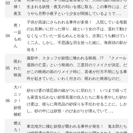
03
律！
生まれる妖怪・夜叉の匂いを感じ取る。この事件には、ど
夜叉
うやら月野小夜子という少女が関係しているようで…。
子供が高波にさらわれる事件が多発！ 入院している母親
男！
のお見舞いに行った帰り、綾という女の子は、濡れて動け
一反
04
なくなっていた一反もめんと出会う。次第にうち解けてい
もめ
く二人。しかし、不思議な貝を拾った綾に、海座頭の影が
ん
迫る！
撮影中、スタッフが妖怪に喰われる映画…!? 『クメール
呪わ
遺跡の亡霊』という映画の、三度目のリメイクが決定。だ
05
れた
がこの映画の前のリメイク時に、若者が行方不明になる事
映画
件が起きていた。いわく付きの、呪われた映画なのだ。
大パ
砂かけ婆の堪忍袋の緒がついに切れた！ いつまで経って
ニッ
も家賃を払わない妖怪長屋の住人たちに業を煮やした砂か
06
ク！
け婆は、彼らに商売品の砂採りを手伝わせることに。しか
妖怪
し、砂の中には妖怪・のびあがりが潜んでいて…。
横町
燃え
東北地方に棲む妖怪が襲われる事件が発生！ 鬼太郎たち
ろ！