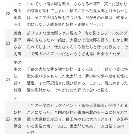
ニセ
ついてない鬼太郎を襲う、さらなる不運!? 買ったばかり
鬼太
の茶碗が割れてしまい、捨てに行った鬼太郎と目玉おやじ
22
郎現
は、そこで手頃な釜を見つける。だがその正体は、物を大
る!!
切にしない人間を恨む妖怪・釜鳴りだった！
美食
超リッチな鬼太郎ファン現る!? 海が見えるプールのタダ
家!?
券をもらったネコ娘は、大喜びで鬼太郎を誘う。しかし断
23
さざ
られてしまい、仕方なくろくろ首たちと行った彼女は、そ
え鬼
こで鬼太郎のファンだというさざえ鬼に出会うのだが…。
夢の
中の
子供の大切な夢を壊す妖怪・まくら返し！ 砂かけ婆に特
決
製の眠り砂をもらった鬼太郎は、夢の中で夢を壊す妖怪に
24
闘！
遭遇。その不思議さに飛び起きる。しかし、腕に刺さった
枕返
髪の毛針から、それがただの夢ではないと悟る。
し
十年の一度のビッグイベント・妖怪大運動会が開催される
妖怪
ことになった。全国の妖怪が東西南北のチームに分かれて
25
大運
競う大運動会が迫り、目玉おやじは大ハッスル！ 赤叉率
動会
いる常勝の南チームに、鬼太郎たち東チームは勝てるの
か!?