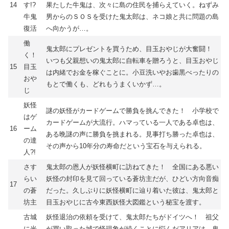
14
す!?
果たした牛鬼は、次々に島の住民を捕らえていく。ねずみ
牛鬼
男からのＳＯＳを受けた鬼太郎は、ネコ娘と共に問題の島
復活
へ向かうが…。
働
鬼太郎にプレゼントを買うため、目玉おやじが大奮闘！
く！
いつも父親想いの鬼太郎に自転車を贈ろうと、目玉おやじ
15
目玉
は内緒でお金を稼ぐことに。小豆洗いやお歯黒べったりの
おや
もとで働くも、どれもうまくいかず…。
じ
妖怪
謎の妖怪がカードゲームで勝負を挑んできた！ 小学校で
はゲ
カードゲームが大流行。ハマっている一人である卓也は、
16
ーム
ある晩謎の声に勝負を挑まれる。見事打ち勝った卓也は、
の達
その声から10年分の寿命だという宝石を与えられる。
人?!
さす
鬼太郎の恩人が妖怪横町に訪ねてきた！ 全国にある悪い
らい
妖怪の封印を見て回っている蒼坊主だが、ひどい方向音痴
17
の蒼
だった。久しぶりに妖怪横町に辿り着いた彼は、鬼太郎と
坊主
目玉おやじに古今東西妖怪大図鑑という秘宝を渡す。
古城
妖怪退治の依頼を受けて、鬼太郎たちがドイツへ！ 祖父
に光
が買い取った城で怪現象が続くことに悩んだアリアは、鬼