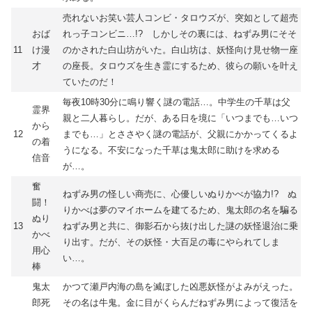
売れないお笑い芸人コンビ・タロウズが、突如として超売
おば
れっ子コンビニ…!? しかしその裏には、ねずみ男にそそ
11
け漫
のかされた白山坊がいた。白山坊は、妖怪向け見せ物一座
才
の座長。タロウズを生き霊にするため、彼らの願いを叶え
ていたのだ！
毎夜10時30分に鳴り響く謎の電話…。中学生の千草は父
霊界
親と二人暮らし。だが、ある日を境に「いつまでも…いつ
から
12
までも…」とささやく謎の電話が、父親にかかってくるよ
の着
うになる。不安になった千草は鬼太郎に助けを求める
信音
が…。
奮
ねずみ男の怪しい商売に、心優しいぬりかべが協力!? ぬ
闘！
りかべは夢のマイホームを建てるため、鬼太郎の名を騙る
ぬり
13
ねずみ男と共に、御影石から抜け出した謎の妖怪退治に乗
かべ
り出す。だが、その妖怪・大百足の毒にやられてしま
用心
い…。
棒
鬼太
かつて瀬戸内海の島を滅ぼした凶悪妖怪がよみがえった。
郎死
その名は牛鬼。金に目がくらんだねずみ男によって復活を