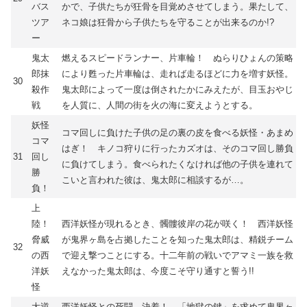
バス
かで、子供たちが狂骨を目覚めさせてしまう。果たして、
ツア
ネコ娘は狂骨から子供たちを守ることが出来るのか!?
ー
鬼太
燃えるスピードランナー、片車輪！ ぬらりひょんの策略
郎抹
により甦った片車輪は、走れば走るほどに力を増す妖怪。
30
殺作
鬼太郎によって一度は倒されたかにみえたが、目玉おやじ
戦
を人質に、人間の街を火の海に変えようとする。
妖怪
コマ回しに負けた子供の足の裏の皮を食べる妖怪・あまめ
コマ
はぎ！ キノコ狩りに行ったカズオは、そのコマ回し勝負
31
回し
に負けてしまう。食べられたくなければ他の子供を連れて
勝
こいと言われた彼は、鬼太郎に相談するが…。
負！
上
陸！
西洋妖怪が現れるとき、髑髏彼岸の花が咲く！ 西洋妖怪
脅威
が鬼界ヶ島を占拠したことを知った鬼太郎は、精鋭チーム
32
の西
で迎え撃つことにする。十二年前の戦いでアマミ一族を救
洋妖
えなかった鬼太郎は、今度こそ守り通すと誓う!!
怪
大逆
西洋妖怪との死闘、決着！ 「地獄の鍵」を求めて鬼界ヶ