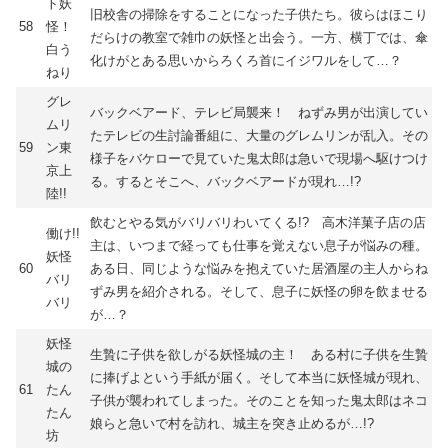
ト妖
旧校舎の掃除をすることになった子供たち。彼らはほこり
58
怪！
だらけの教室で雑巾の妖怪と出会う。一方、横丁では、傘
白う
化けがとある思いからろくろ首にイジワルをして…？
ねり
グレ
バックベアード、テレビ局襲来！ ねずみ男が出演してい
ムリ
たテレビの生討論番組に、大量のグレムリンが乱入。その
59
ン東
様子をバケローで見ていた鬼太郎は急いで現場へ駆けつけ
京上
る。するとそこへ、バックベアードが現れ…!?
陸!!
飲むとやる気がバリバリわいてくる!? 高木洋菓子店の店
働け!!
主は、いつまで経っても仕事を覚えない息子が悩みの種。
妖怪
60
ある日、同じような悩みを抱えていた居酒屋の主人からね
バリ
ずみ男を紹介される。そして、息子に妖怪の卵を飲ませる
バリ
が…？
妖怪
生贄に子供を欲しがる妖怪城の主！ ある村に子供を生贄
城の
に捧げよという手紙が届く。そして本当に妖怪城が現れ、
61
たん
子供が襲われてしまった。そのことを知った鬼太郎はネコ
たん
娘らと急いで村を訪れ、城主を突き止めるが…!?
坊