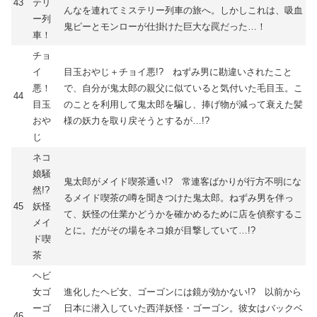
43
テリ
んなを連れてミステリー列車の旅へ。しかしこれは、吸血
ー列
鬼ピーとモンローが仕掛けた巨大な罠だった…！
車！
チョ
イ
目玉おやじ＋チョイ悪!? ねずみ男に勘違いされたこと
悪！
で、自分が鬼太郎の親父に似ていると気付いた毛目玉。こ
44
目玉
のことを利用して鬼太郎を騙し、捧げ物が減って衰えた髪
おや
様の妖力を取り戻そうとするが…!?
じ
ネコ
娘騒
鬼太郎がメイド喫茶通い!? 常連客ばかりが行方不明にな
然!?
るメイド喫茶の噂を聞きつけた鬼太郎。ねずみ男を伴っ
45
妖怪
て、妖怪の仕業かどうかを確かめるために店を偵察するこ
メイ
とに。だがその場をネコ娘が目撃していて…!?
ド喫
茶
ヘビ
女ゴ
進化したヘビ女、ゴーゴンには鏡が効かない!? 以前から
ーゴ
日本に潜入していた西洋妖怪・ゴーゴン。彼女はバックベ
46