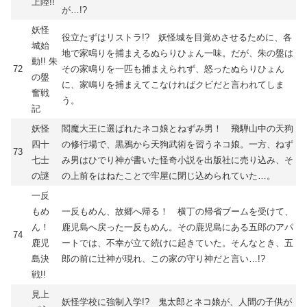
上陸!!
が…!?
妖怪
役立たずはリストラ!? 妖怪城を目覚めさせるために、各
城始
地で家鳴りを捕まえるぬらりひょん一味。だが、朱の盤は
動!! 朱
72
その家鳴りを一匹も捕まえられず、怒ったぬらりひょん
の盤
に、家鳴りを捕まえてこなければクビだと言われてしま
奮戦
う。
記
妖怪
閻魔大王に選ばれたネコ娘とねずみ男！ 飛騨山中の天狗
四十
の修行場で、黒鴉から天狗武術を習うネコ娘。一方、ねず
73
七士
み男はひでり神が書いた怪奇小説を出版社に売り込み、そ
の謎
の上前をはねたことで牢屋に閉じ込められていた…。
一反
もめ
一反もめん、故郷へ帰る！ 横丁の帰省ブームを受けて、
ん！
鹿児島へ戻った一反もめん。その鹿児島にある五郎のアパ
74
鹿児
ートでは、不幸が立て続けに起きていた。そんなとき、五
島決
郎の前に辻神が現れ、この家の守り神だと言い…!?
戦!!
見上
妖怪学校に強制入学!? 鬼太郎とネコ娘が、人間の子供が