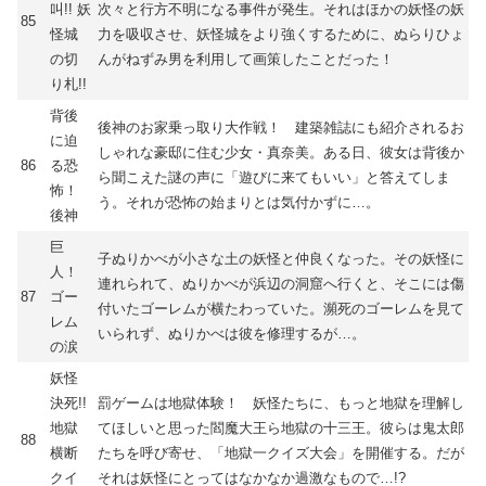
叫!! 妖
次々と行方不明になる事件が発生。それはほかの妖怪の妖
85
怪城
力を吸収させ、妖怪城をより強くするために、ぬらりひょ
の切
んがねずみ男を利用して画策したことだった！
り札!!
背後
後神のお家乗っ取り大作戦！ 建築雑誌にも紹介されるお
に迫
しゃれな豪邸に住む少女・真奈美。ある日、彼女は背後か
86
る恐
ら聞こえた謎の声に「遊びに来てもいい」と答えてしま
怖！
う。それが恐怖の始まりとは気付かずに…。
後神
巨
子ぬりかべが小さな土の妖怪と仲良くなった。その妖怪に
人！
連れられて、ぬりかべが浜辺の洞窟へ行くと、そこには傷
87
ゴー
付いたゴーレムが横たわっていた。瀕死のゴーレムを見て
レム
いられず、ぬりかべは彼を修理するが…。
の涙
妖怪
決死!!
罰ゲームは地獄体験！ 妖怪たちに、もっと地獄を理解し
地獄
てほしいと思った閻魔大王ら地獄の十三王。彼らは鬼太郎
88
横断
たちを呼び寄せ、「地獄一クイズ大会」を開催する。だが
クイ
それは妖怪にとってはなかなか過激なもので…!?