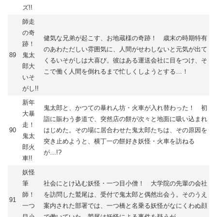
ズ!!
師走
の奇
健気な兄弟が起こす、お地蔵様の奇跡！ 歳末の時期特有
跡！
のあわただしい雰囲気に、人間がせわしないと元気が出て
89
鬼太
くるいそがしは大喜び。彼はある運送会社に目をつけ、そ
郎大
こで働く人間を倒れるまで忙しくしようとする…！
いそ
がし!!
新年
鬼太郎と、かつての暴れん坊・火車が入れ替わった！ 初
大暴
詣に賑わう参道で、突然店の餅が次々と地面に吸い込まれ
走！
90
はじめた。その場に居合わせた鬼太郎たちは、その原因を
鬼太
突き止めようと、横丁一の餅好き妖怪・火車を訪ねる
郎火
が…!?
車!!
妖怪
筆
社会にとけ込む妖怪・一つ目小僧！ 大学院の先輩の会社
師！
を訪問した鷲尾は、受付で鬼太郎と偶然出会う。そのうえ
91
一つ
案内された部署では、一つ橋と名乗る妖怪がなにくわぬ顔
目小
で働いていた。鷲尾は妖怪による事件を疑うが…。