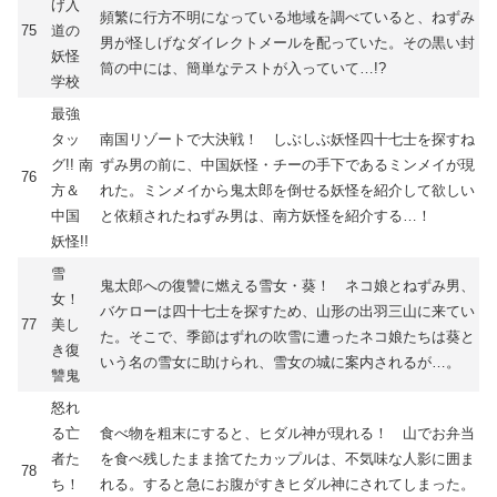
げ入
頻繁に行方不明になっている地域を調べていると、ねずみ
75
道の
男が怪しげなダイレクトメールを配っていた。その黒い封
妖怪
筒の中には、簡単なテストが入っていて…!?
学校
最強
タッ
南国リゾートで大決戦！ しぶしぶ妖怪四十七士を探すね
グ!! 南
ずみ男の前に、中国妖怪・チーの手下であるミンメイが現
76
方＆
れた。ミンメイから鬼太郎を倒せる妖怪を紹介して欲しい
中国
と依頼されたねずみ男は、南方妖怪を紹介する…！
妖怪!!
雪
鬼太郎への復讐に燃える雪女・葵！ ネコ娘とねずみ男、
女！
バケローは四十七士を探すため、山形の出羽三山に来てい
77
美し
た。そこで、季節はずれの吹雪に遭ったネコ娘たちは葵と
き復
いう名の雪女に助けられ、雪女の城に案内されるが…。
讐鬼
怒れ
る亡
食べ物を粗末にすると、ヒダル神が現れる！ 山でお弁当
者た
を食べ残したまま捨てたカップルは、不気味な人影に囲ま
78
ち！
れる。すると急にお腹がすきヒダル神にされてしまった。