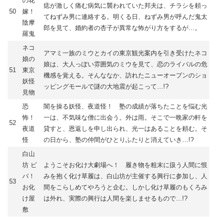
の花
痣が激しく痛む病気に襲われていた邦夫は、チラシを頼っ
50
嫁！
てねずみ男に連絡する。明くる日、ねずみ男が呼んだ鬼太
陰摩
郎を見て、婚約者の杏子が異常な怖がり方をするが…。
羅鬼
ネコ
アマミ一族のミウとカイの東京観光案内を引き受けたネコ
娘の
娘は、大人っぽい雰囲気のミウを見て、恋のライバルの危
51
東京
機感を覚える。そんななか、訪れたニューオープンのショ
妖怪
ッピングモールで謎の大地震が起こって…!?
見物
恐
闇を操る妖怪、夜道怪！ 塾の成績が落ちたことを悩む光
怖！
一は、不気味な僧に出会う。外は雨。そこで一晩家の軒を
52
夜道
貸すと、恩返しを申し出られ、光一はあることを頼む。そ
怪
の日から、塾の仲間がひとりふたりと消えていき…!?
白山
坊 ビ
ようこそお化け大劇場へ！ 履き物を粗末に扱う人間に恨
バ！
みを抱く化け草履は、白山坊が主催する興行に参加し、人
53
お化
間をこらしめてやろうと企む。しかし化け草履のもくろみ
け屋
は外れ、実際の興行は人間を楽しませるもので…!?
敷