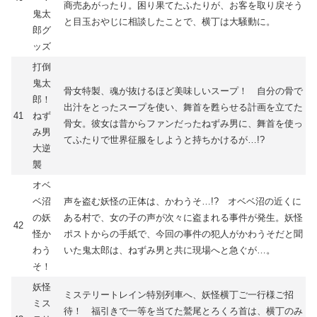
商売あがったり。困り果てたふたりが、お客を取り戻そう
鬼太
と目玉おやじに相談したことで、横丁は大騒動に。
郎グ
ッズ
打倒
鬼太
骨女特製、魂が抜けるほど美味しいスープ！ 自分の骨で
郎！
出汁をとったスープを使い、舞首を甦らせる計画を立てた
41
ねず
骨女。彼女は昔からファンだったねずみ男に、舞首を使っ
み男
てふたりで世界征服をしようと持ちかけるが…!?
大逆
襲
オベ
ベ沼
声を盗む妖怪の正体は、かわうそ…!? オベベ沼の近くに
の妖
ある村で、女の子の声が次々に盗まれる事件が発生。妖怪
42
怪か
ポストからの手紙で、今回の事件の犯人がかわうそだと聞
わう
いた鬼太郎は、ねずみ男と共に現場へと急ぐが…。
そ！
妖怪
ミステリートレイン特別列車へ、妖怪横丁ご一行様ご招
ミス
待！ 福引きで一等を当てた鷲尾とろくろ首は、横丁のみ