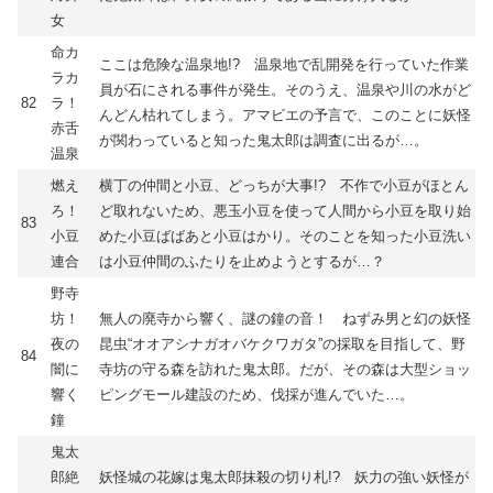
女
命カ
ここは危険な温泉地!? 温泉地で乱開発を行っていた作業
ラカ
員が石にされる事件が発生。そのうえ、温泉や川の水がど
82
ラ！
んどん枯れてしまう。アマビエの予言で、このことに妖怪
赤舌
が関わっていると知った鬼太郎は調査に出るが…。
温泉
燃え
横丁の仲間と小豆、どっちが大事!? 不作で小豆がほとん
ろ！
ど取れないため、悪玉小豆を使って人間から小豆を取り始
83
小豆
めた小豆ばばあと小豆はかり。そのことを知った小豆洗い
連合
は小豆仲間のふたりを止めようとするが…？
野寺
坊！
無人の廃寺から響く、謎の鐘の音！ ねずみ男と幻の妖怪
夜の
昆虫“オオアシナガオバケクワガタ”の採取を目指して、野
84
闇に
寺坊の守る森を訪れた鬼太郎。だが、その森は大型ショッ
響く
ピングモール建設のため、伐採が進んでいた…。
鐘
鬼太
郎絶
妖怪城の花嫁は鬼太郎抹殺の切り札!? 妖力の強い妖怪が