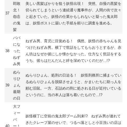
郎敗
美しい黒髪ばかりを狙う妖怪出現！ 突然、自慢の黒髪を
北！
切られてしまうという連続通り魔事件が、人間の街で次々
37
怨念
と起きていた。妖怪の仕業かもしれないと疑った鬼太郎
の鬼
は、妖怪ポストに届いた手紙を頼りに調査を進める。
髪
パパ
ねずみ男、育児に目覚める！ 偶然、妖怪の赤ちゃんを見
にな
つけたねずみ男。横丁で世話をしてもらおうとするが、赤
38
った
ん坊はなぜか彼にしか懐かなかった。仕方なく世話をする
ねず
うち、彼らはだんだんと絆を深めていくのだが…!?
み男
ぬら
ぬらりひょん、処刑の日迫る！ 妖怪刑務所に捕まってい
りひ
るぬらりひょんを脱獄させようと、かまいたちに助っ人を
39
ょん
頼む旧鼠。一方、石詰めの刑に処される日が近付いている
最期
というのに、当の本人は落ち着いたもので…!?
の日
大フ
ィー
妖怪横丁に空前の鬼太郎ブーム到来!? ねずみ男が連れて
バ
きたクレープ屋のせいで、つるべ落としと小豆洗いの店は
40
ー！