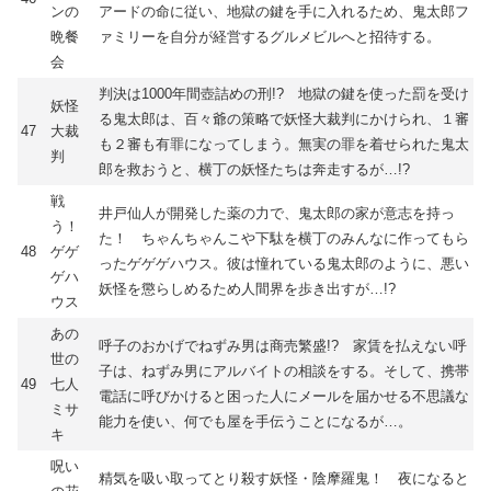
ンの
アードの命に従い、地獄の鍵を手に入れるため、鬼太郎フ
晩餐
ァミリーを自分が経営するグルメビルへと招待する。
会
判決は1000年間壺詰めの刑!? 地獄の鍵を使った罰を受け
妖怪
る鬼太郎は、百々爺の策略で妖怪大裁判にかけられ、１審
47
大裁
も２審も有罪になってしまう。無実の罪を着せられた鬼太
判
郎を救おうと、横丁の妖怪たちは奔走するが…!?
戦
井戸仙人が開発した薬の力で、鬼太郎の家が意志を持っ
う！
た！ ちゃんちゃんこや下駄を横丁のみんなに作ってもら
48
ゲゲ
ったゲゲゲハウス。彼は憧れている鬼太郎のように、悪い
ゲハ
妖怪を懲らしめるため人間界を歩き出すが…!?
ウス
あの
呼子のおかげでねずみ男は商売繁盛!? 家賃を払えない呼
世の
子は、ねずみ男にアルバイトの相談をする。そして、携帯
49
七人
電話に呼びかけると困った人にメールを届かせる不思議な
ミサ
能力を使い、何でも屋を手伝うことになるが…。
キ
呪い
精気を吸い取ってとり殺す妖怪・陰摩羅鬼！ 夜になると