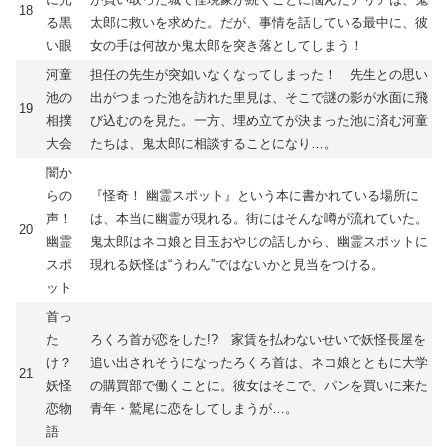
18
る黒
太郎に救いを求めた。だが、事情を話している最中に、彼
い眼
女の手は何故か鬼太郎を突き落としてしまう！
河童
担任の先生が突如いなくなってしまった！ 先生との思い
池の
出がつまった池を訪れた里見は、そこで謎の影が水面に飛
19
相撲
び込むのを見た。一方、埋め立てが決まった池に済む河童
大会
たちは、鬼太郎に相談することになり…。
闇か
らの
『怪奇！ 幽霊スポット』という本に書かれている場所に
声！
は、本当に幽霊が現れる。街にはそんな噂が流れていた。
20
幽霊
鬼太郎はネコ娘と目玉おやじの話しから、幽霊スポットに
スポ
現れる妖怪は“うわん”ではないかと見当をつける。
ット
首っ
た
ろくろ首が恋をした!? 家賃を払わないせいで妖怪長屋を
け？
追い出されそうになったろくろ首は、ネコ娘とともに大学
21
妖怪
の購買部で働くことに。彼女はそこで、パンを買いに来た
恋物
青年・鷲尾に恋をしてしまうが…。
語