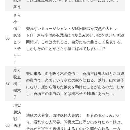
めが
コ娘は家庭教師のバイトで、始という少年に会うが…。
舞う
さら
小
僧！
売れないミュージシャン・ザ50回転ズが突然の大ヒッ
妖怪
ト!? さら小僧の不思議に耳馴染みのいい歌を聴いたザ50
66
ヒッ
回転ズ。これは売れると、自分たちの曲として発表する。
トチ
しかしそのことがさら小僧にばれてしまい…!?
ャー
ト
歩く
襲い来る、血を吸う木の恐怖！ 蒼坊主は鬼太郎とネコ娘
吸血
の案内で、久美という少女の家を訪ねる。以前、山で迷子
67
樹！
になり、崖から落ちた彼女を助けたことがあるのだ。しか
樹木
し、蒼坊主の本当の目的は樹木子の封印にあった…。
子
地獄
超決
地獄の大異変、西洋妖怪大集結！ 死者の魂がよみがえ
戦！
り、混乱する人間界。閻魔大王に呼び出されたネコ娘は、
68
西洋
それが五官王の裏切りによるものだと聞かされる。一方、