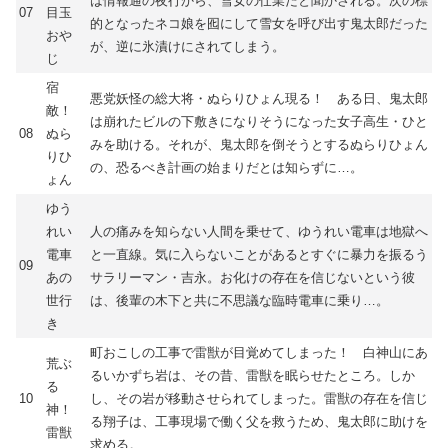
は情報通の夜行から、雪女の仕業だと聞かされる。次の標
07
目玉
的となったネコ娘を囮にして雪女を呼び出す鬼太郎だった
おや
が、逆に氷漬けにされてしまう。
じ
宿
悪党妖怪の総大将・ぬらりひょん現る！ ある日、鬼太郎
敵！
は崩れたビルの下敷きになりそうになった女子高生・ひと
08
ぬら
みを助ける。それが、鬼太郎を倒そうとするぬらりひょん
りひ
の、恐るべき計画の始まりだとは知らずに…。
ょん
ゆう
れい
人の痛みを知らない人間を乗せて、ゆうれい電車は地獄へ
電車
と一直線。気に入らないことがあるとすぐに暴力を振るう
09
あの
サラリーマン・吉永。お化けの存在を信じないという彼
世行
は、後輩の木下と共に不思議な臨時電車に乗り…。
き
町おこしの工事で雷獣が目覚めてしまった！ 白神山にあ
荒ぶ
るいかずち岩は、その昔、雷獣を眠らせたところ。しか
る
10
し、その岩が移動させられてしまった。雷獣の存在を信じ
神！
る翔子は、工事現場で働く父を救うため、鬼太郎に助けを
雷獣
求める。