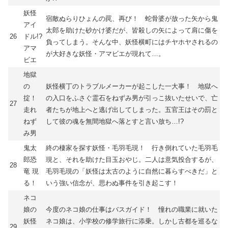
妖怪
宿敵ぬらりひょんの罠、再び！ 蛇骨婆が放った矢から鬼
アイ
太郎を助けた砂かけ婆だが、皆殺しの矢によって肩に傷を
26
ドル!?
負ってしまう。そんな中、妖怪横町にはチヤホヤされるの
アマ
が大好きな妖怪・アマビエが現れて…。
ビエ
地獄
の
妖怪横丁のトラブルメーカーが起こした一大事！ 地獄へ
掟！
の入口をふさぐ霊石をねずみ男が引っこ抜いたせいで、亡
27
走れ
者たちが地上へと逃げ出してしまった。五官王はその罰と
ねず
して彼の魂を無間地獄へ落とすと言い放ち…!?
み男
鬼太
終の棲家を探す妖怪・毛羽毛現！ 行き倒れていた毛羽毛
郎恐
現と、それを助けた目玉おやじ。二人は意気投合するが、
28
竜 現
毛羽毛現の「妖怪は太古のように自然に暮らすべきだ」と
る！
いう強い信念が、思わぬ事件を引き起こす！
ネコ
娘の
今度のネコ娘の仕事はバスガイド！ 憧れの職業に就いた
妖怪
ネコ娘は、小学校の修学旅行に添乗。しかし古都を巡るな
29