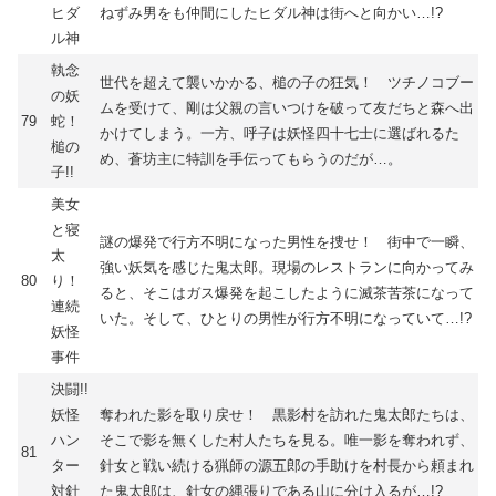
ヒダ
ねずみ男をも仲間にしたヒダル神は街へと向かい…!?
ル神
執念
世代を超えて襲いかかる、槌の子の狂気！ ツチノコブー
の妖
ムを受けて、剛は父親の言いつけを破って友だちと森へ出
79
蛇！
かけてしまう。一方、呼子は妖怪四十七士に選ばれるた
槌の
め、蒼坊主に特訓を手伝ってもらうのだが…。
子!!
美女
と寝
謎の爆発で行方不明になった男性を捜せ！ 街中で一瞬、
太
強い妖気を感じた鬼太郎。現場のレストランに向かってみ
80
り！
ると、そこはガス爆発を起こしたように滅茶苦茶になって
連続
いた。そして、ひとりの男性が行方不明になっていて…!?
妖怪
事件
決闘!!
妖怪
奪われた影を取り戻せ！ 黒影村を訪れた鬼太郎たちは、
ハン
そこで影を無くした村人たちを見る。唯一影を奪われず、
81
ター
針女と戦い続ける猟師の源五郎の手助けを村長から頼まれ
対針
た鬼太郎は、針女の縄張りである山に分け入るが…!?