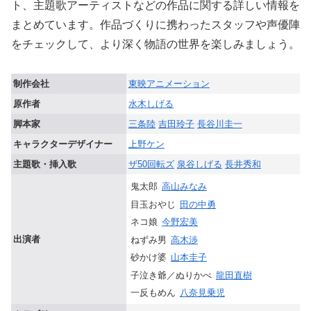
ト、主題歌アーティストなどの作品に関する詳しい情報を
まとめています。作品づくりに携わったスタッフや声優陣
をチェックして、より深く物語の世界を楽しみましょう。
制作会社
東映アニメーション
原作者
水木しげる
脚本家
三条陸
吉田玲子
長谷川圭一
キャラクターデザイナー
上野ケン
主題歌・挿入歌
ザ50回転ズ
泉谷しげる
長井秀和
鬼太郎
高山みなみ
目玉おやじ
田の中勇
ネコ娘
今野宏美
出演者
ねずみ男
高木渉
砂かけ婆
山本圭子
子泣き爺／ぬりかべ
龍田直樹
一反もめん
八奈見乗児