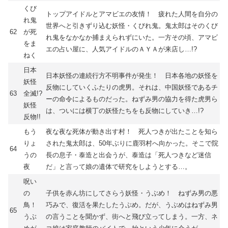
くび
トップアイドルとアマビエの友情！ 疲れた人間を自分の
れ鬼
世界へと引きずり込む妖怪・くびれ鬼。鬼太郎はそのくび
62
が死
れ鬼をなかなか捕まえられずにいた。一方その頃、アマビ
をま
エの占い屋に、人気アイドルのＡＹＡが来店し…!?
ねく
日本
日本妖怪の連続行方不明事件が発生！ 日本各地の妖怪を
妖怪
反物にしていくふたりの虎男。それは、中国妖怪であるチ
63
全滅!?
ーの命令によるものだった。ねずみ男の協力を得た虎男ら
妖怪
は、ついには横丁の妖怪たちをも反物にしていき…!?
反物!!
もう
夜な夜な死体が動き出す村！ 死人つきが出たことを知ら
りょ
された鬼太郎は、50年ぶりに鹿羽村へ向かった。そこで院
64
うの
長の息子・泰造と出会うが、泰造は「死人つきなど迷信
夜
だ」と言って娘の遺体で研究をしようとする…。
呪い
の
子供を赤ん坊にしてさらう妖怪・うぶめ！ ねずみ男の悪
鳥！
巧みで、復活を果たしたうぶめ。だが、うぶめはねずみ男
65
うぶ
の言うことを聞かず、街へと飛び立ってしまう。一方、ネ