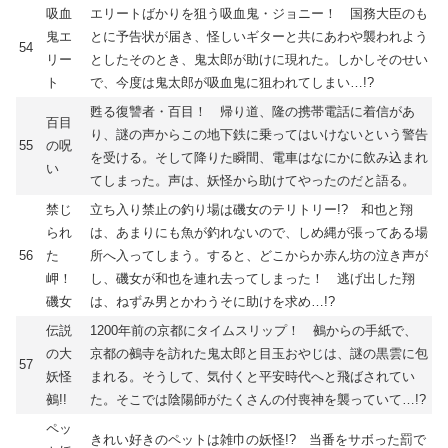
吸血
エリートばかりを狙う吸血鬼・ジョニー！ 国務大臣のも
鬼エ
とに予告状が届き、怪しいギターと共にあわや襲われよう
54
リー
としたそのとき、鬼太郎が助けに現れた。しかしそのせい
ト
で、今度は鬼太郎が吸血鬼に狙われてしまい…!?
甦る復讐者・百目！ 帰り道、隆の携帯電話に着信があ
百目
り、謎の声からこの地下鉄に乗ってはいけないという警告
55
の呪
を受ける。そして降りた瞬間、電車はなにかに飲み込まれ
い
てしまった。声は、妖怪から助けてやったのだと語る。
禁じ
立ち入り禁止の釣り場は磯女のテリトリー!? 和也と翔
られ
は、あまりにも魚が釣れないので、しめ縄が張ってある場
56
た
所へ入ってしまう。すると、どこからか赤ん坊の泣き声が
岬！
し、磯女が和也を連れ去ってしまった！ 逃げ出した翔
磯女
は、ねずみ男とかわうそに助けを求め…!?
伝説
1200年前の京都にタイムスリップ！ 鵺からの手紙で、
の大
京都の鵺寺を訪れた鬼太郎と目玉おやじは、謎の黒雲に包
57
妖怪
まれる。そうして、気付くと平安時代へと飛ばされてい
鵺!!
た。そこでは陰陽師がたくさんの付喪神を襲っていて…!?
ペッ
きれい好きのペットは雑巾の妖怪!? 当番をサボった罰で