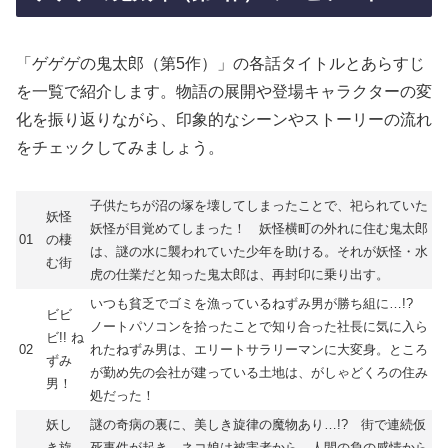
「ゲゲゲの鬼太郎（第5作）」の各話タイトルとあらすじ
を一覧で紹介します。物語の展開や登場キャラクターの変
化を振り返りながら、印象的なシーンやストーリーの流れ
をチェックしてみましょう。
子供たちが沼の塚を壊してしまったことで、祀られていた
妖怪
妖怪が目覚めてしまった！ 妖怪横町の外れに住む鬼太郎
01
の棲
は、謎の水に襲われていた少年を助ける。それが妖怪・水
む街
虎の仕業だと知った鬼太郎は、再封印に乗り出す。
いつも貧乏でゴミを漁っているねずみ男が勝ち組に…!?
ビビ
ノートパソコンを拾ったことで知り合った社長に気に入ら
ビ!! ね
02
れたねずみ男は、エリートサラリーマンに大変身。ところ
ずみ
が勤め先の会社が建っている土地は、がしゃどくろの住み
男！
処だった！
妖し
謎の奇病の裏に、美しき旋律の魔物あり…!? 街で連続仮
き旋
死事件が起き、ネコ娘は被害者から、人間の負の感情から