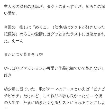
主人公の満月の無垢さ、タクトのまっすぐさ、めろこの深
い愛情。
今回の一推しは『めろこ』︎（幼少期はタクトが好きだった
記憶笑）めろこの愛情にはグッときたラストには泣かされ
た。えーん
またいつか見直そう🫶
やっぱりファッションが可愛い作品は観ていて飽きないし
好き
幼少期に観ていた、歌がテーマのアニメといえば『ピチピ
チピッチ』だけれど、この作品の歌も良かったな～︎ 今後
の人生で、たまに聴きたくなるリストに入れることにしよ