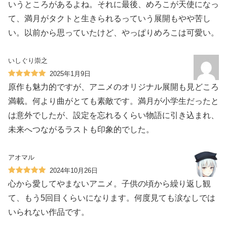
いうところがあるよね。それに最後、めろこが天使になっ
て、満月がタクトと生きられるっていう展開もやや苦し
い。以前から思っていたけど、やっぱりめろこは可愛い。
いしぐり崇之
2025年1月9日
原作も魅力的ですが、アニメのオリジナル展開も見どころ
満載。何より曲がとても素敵です。満月が小学生だったと
は意外でしたが、設定を忘れるくらい物語に引き込まれ、
未来へつながるラストも印象的でした。
アオマル
2024年10月26日
心から愛してやまないアニメ。子供の頃から繰り返し観
て、もう5回目くらいになります。何度見ても涙なしでは
いられない作品です。