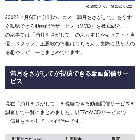
2002.04.06
2026.07.22
2002年4月6日に公開のアニメ「満月をさがして」を今す
ぐ視聴できる動画配信サービス（VOD）を徹底紹介。こ
の記事では「満月をさがして」のあらすじやキャスト・声
優、スタッフ、主題歌の情報はもちろん、実際に見た人の
感想やレビューもまとめています。
満月をさがしてが視聴できる動画配信サー
ビス
現在「満月をさがして」を視聴できる動画配信サービスを
調査して一覧にまとめました。以下のVODサービスで
「満月をさがして」が配信中です。
動画サービス
利用料金
視聴
PR