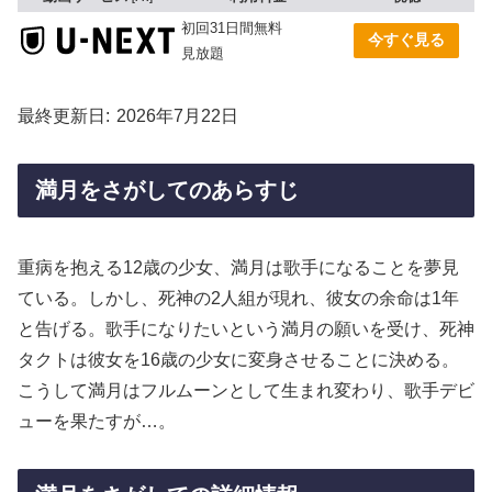
初回31日間無料
今すぐ見る
見放題
最終更新日
2026年7月22日
満月をさがしてのあらすじ
重病を抱える12歳の少女、満月は歌手になることを夢見
ている。しかし、死神の2人組が現れ、彼女の余命は1年
と告げる。歌手になりたいという満月の願いを受け、死神
タクトは彼女を16歳の少女に変身させることに決める。
こうして満月はフルムーンとして生まれ変わり、歌手デビ
ューを果たすが…。