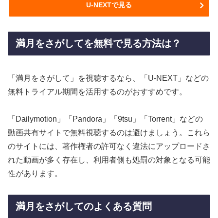
U-NEXTで見る
満月をさがしてを無料で見る方法は？
「満月をさがして」を視聴するなら、「U-NEXT」などの
無料トライアル期間を活用するのがおすすめです。
「Dailymotion」「Pandora」「9tsu」「Torrent」などの
動画共有サイトで無料視聴するのは避けましょう。これら
のサイトには、著作権者の許可なく違法にアップロードさ
れた動画が多く存在し、利用者側も処罰の対象となる可能
性があります。
満月をさがしてのよくある質問