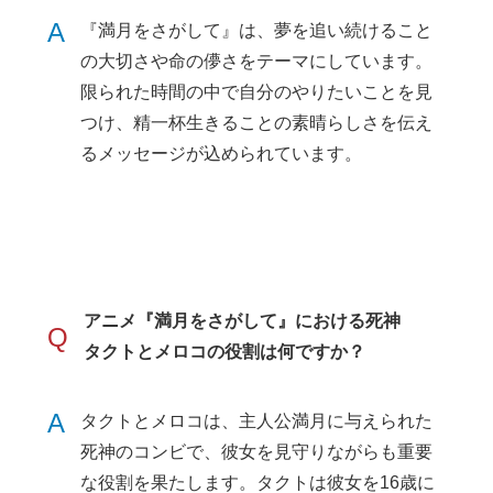
A
『満月をさがして』は、夢を追い続けること
の大切さや命の儚さをテーマにしています。
限られた時間の中で自分のやりたいことを見
つけ、精一杯生きることの素晴らしさを伝え
るメッセージが込められています。
アニメ『満月をさがして』における死神
Q
タクトとメロコの役割は何ですか？
A
タクトとメロコは、主人公満月に与えられた
死神のコンビで、彼女を見守りながらも重要
な役割を果たします。タクトは彼女を16歳に