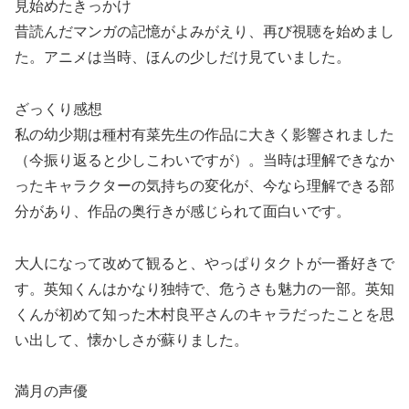
見始めたきっかけ
昔読んだマンガの記憶がよみがえり、再び視聴を始めまし
た。アニメは当時、ほんの少しだけ見ていました。
ざっくり感想
私の幼少期は種村有菜先生の作品に大きく影響されました
（今振り返ると少しこわいですが）。当時は理解できなか
ったキャラクターの気持ちの変化が、今なら理解できる部
分があり、作品の奥行きが感じられて面白いです。
大人になって改めて観ると、やっぱりタクトが一番好きで
す。英知くんはかなり独特で、危うさも魅力の一部。英知
くんが初めて知った木村良平さんのキャラだったことを思
い出して、懐かしさが蘇りました。
満月の声優