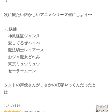
う
次に観たい懐かしいアニメシリーズ何にしよう〜
𓂃候補
・神風怪盗ジャンヌ
・愛してるぜベイべ
・魔法騎士レイアース
・おジャ魔女どれみ
・東京ミュウミュウ
・セーラームーン
タクトの声優さんがまさかの桜塚やっくんだったと
は！！！
しんのすけ