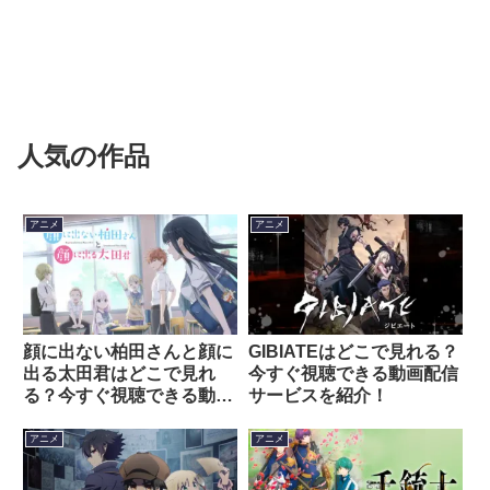
人気の作品
アニメ
アニメ
顔に出ない柏田さんと顔に
GIBIATEはどこで見れる？
出る太田君はどこで見れ
今すぐ視聴できる動画配信
る？今すぐ視聴できる動画
サービスを紹介！
配信サービスを紹介！
アニメ
アニメ