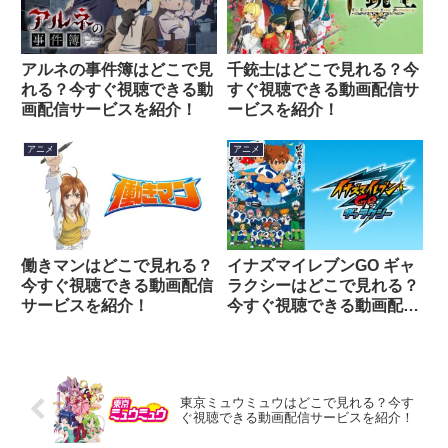
アルネの事件簿はどこで見
千銃士はどこで見れる？今
れる？今すぐ視聴できる動
すぐ視聴できる動画配信サ
画配信サービスを紹介！
ービスを紹介！
アニメ
アニメ
働きマンはどこで見れる？
イナズマイレブンGO ギャ
今すぐ視聴できる動画配信
ラクシーはどこで見れる？
サービスを紹介！
今すぐ視聴できる動画配信
サービスを紹介！
東京ミュウミュウはどこで見れる？今す
ぐ視聴できる動画配信サービスを紹介！