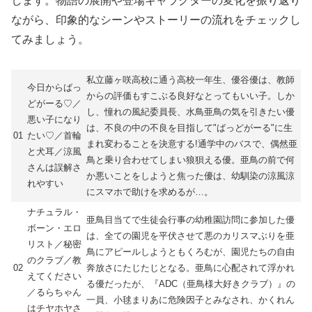
します。物語の展開や登場キャラクターの変化を振り返り
ながら、印象的なシーンやストーリーの流れをチェックし
てみましょう。
私立藤ヶ咲高校に通う高校一年生、優谷優は、教師
今日からばっ
からの評価もすこぶる良好なとってもいい子。しか
どがーる♡／
し、憧れの風紀委員長、水鳥亜鳥の気を引きたい優
悪い子になり
は、不良の中の不良を目指して"ばっどがーる"に生
01
たい♡／首輪
まれ変わることを決意する!通学中のバスで、偶然亜
と犬耳／涼風
鳥と乗り合わせてしまい狼狽える優。亜鳥の前で何
さんは誤解さ
か悪いことをしようと焦った優は、幼馴染の涼風涼
れやすい
にスマホで助けを求めるが…。
ナチュラル・
亜鳥目当てで生徒会行事の幼稚園訪問に参加した優
ボーン・エロ
は、全ての園児を平伏させて悪のカリスマぶりを亜
リスト／秘密
鳥にアピールしようともくろむが、園児たちの自由
のクラブ／教
02
奔放さにたじたじとなる。亜鳥に心配されて浮かれ
えてください
る優だったが、『ADC（亜鳥様大好きクラブ）』の
／るらちゃん
一員、小毬まりあに危険因子とみなされ、かくれん
はチヤホヤさ