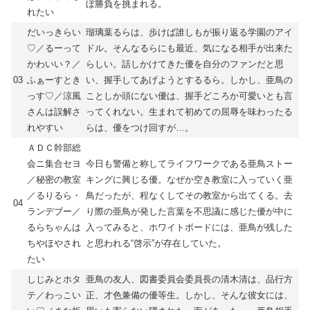
ぼ勝負を挑まれる。
れたい
だいっきらい
瑠璃葉るらは、歩けば誰しもが振り返る学園のアイ
♡／るーって
ドル。そんなるらにも最近、気になる相手が出来た
かわいい？／
らしい。話しかけてきた優を自分のファンだと思
03
ふぁーすとき
い、握手してあげようとするるら。しかし、亜鳥の
っす♡／涼風
ことしか頭にない優は、握手どころか可愛いとも言
さんは誤解さ
ってくれない。生まれて初めての屈辱を味わったる
れやすい
らは、優をつけ回すが…。
ＡＤＣ幹部総
会ニ集合セヨ
今日も警備と称してライフワークである亜鳥ストー
／秘密の教室
キングに興じる優。なぜか空き教室に入っていく亜
／るりるら・
鳥だったが、程なくしてその教室から出てくる。去
04
ランデブー／
り際の亜鳥が発した言葉を不思議に感じた優が中に
るらちゃんは
入ってみると、ホワイトボードには、亜鳥が残した
ちやほやされ
と思われる“啓示”が存在していた。
たい
しじみとホタ
亜鳥の友人、図書委員会委員長の清木清は、品行方
テ／わっこい
正、才色兼備の優等生。しかし、そんな彼女には、