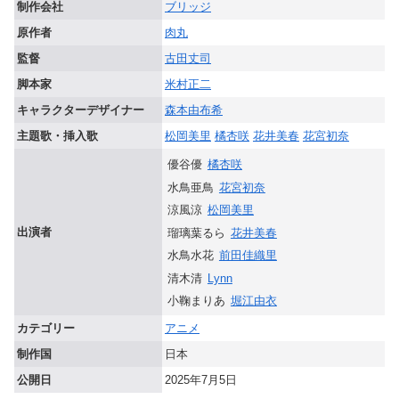
制作会社
ブリッジ
原作者
肉丸
監督
古田丈司
脚本家
米村正二
キャラクターデザイナー
森本由布希
主題歌・挿入歌
松岡美里
橘杏咲
花井美春
花宮初奈
優谷優
橘杏咲
水鳥亜鳥
花宮初奈
涼風涼
松岡美里
出演者
瑠璃葉るら
花井美春
水鳥水花
前田佳織里
清木清
Lynn
小鞠まりあ
堀江由衣
カテゴリー
アニメ
制作国
日本
公開日
2025年7月5日