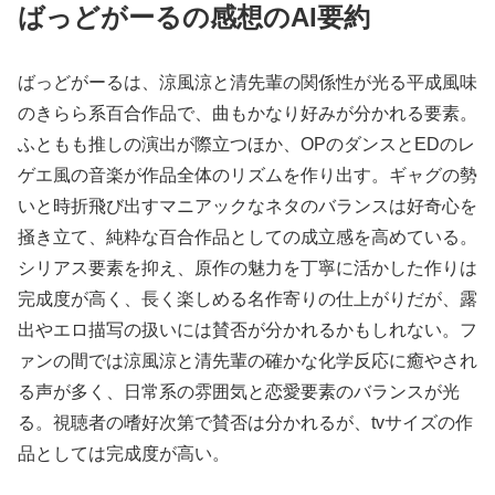
ばっどがーるの感想のAI要約
ばっどがーるは、涼風涼と清先輩の関係性が光る平成風味
のきらら系百合作品で、曲もかなり好みが分かれる要素。
ふともも推しの演出が際立つほか、OPのダンスとEDのレ
ゲエ風の音楽が作品全体のリズムを作り出す。ギャグの勢
いと時折飛び出すマニアックなネタのバランスは好奇心を
掻き立て、純粋な百合作品としての成立感を高めている。
シリアス要素を抑え、原作の魅力を丁寧に活かした作りは
完成度が高く、長く楽しめる名作寄りの仕上がりだが、露
出やエロ描写の扱いには賛否が分かれるかもしれない。フ
ァンの間では涼風涼と清先輩の確かな化学反応に癒やされ
る声が多く、日常系の雰囲気と恋愛要素のバランスが光
る。視聴者の嗜好次第で賛否は分かれるが、tvサイズの作
品としては完成度が高い。