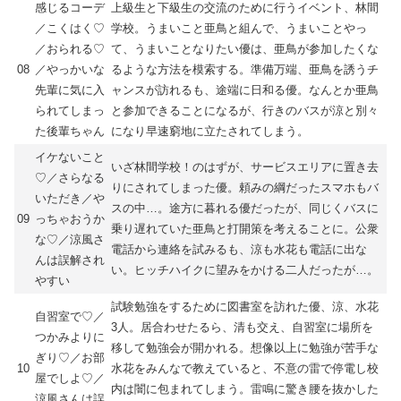
感じるコーデ
上級生と下級生の交流のために行うイベント、林間
／こくはく♡
学校。うまいこと亜鳥と組んで、うまいことやっ
／おられる♡
て、うまいことなりたい優は、亜鳥が参加したくな
08
／やっかいな
るような方法を模索する。準備万端、亜鳥を誘うチ
先輩に気に入
ャンスが訪れるも、途端に日和る優。なんとか亜鳥
られてしまっ
と参加できることになるが、行きのバスが涼と別々
た後輩ちゃん
になり早速窮地に立たされてしまう。
イケないこと
いざ林間学校！のはずが、サービスエリアに置き去
♡／さらなる
りにされてしまった優。頼みの綱だったスマホもバ
いただき／や
スの中…。途方に暮れる優だったが、同じくバスに
09
っちゃおうか
乗り遅れていた亜鳥と打開策を考えることに。公衆
な♡／涼風さ
電話から連絡を試みるも、涼も水花も電話に出な
んは誤解され
い。ヒッチハイクに望みをかける二人だったが…。
やすい
試験勉強をするために図書室を訪れた優、涼、水花
自習室で♡／
3人。居合わせたるら、清も交え、自習室に場所を
つかみよりに
移して勉強会が開かれる。想像以上に勉強が苦手な
ぎり♡／お部
10
水花をみんなで教えていると、不意の雷で停電し校
屋でしよ♡／
内は闇に包まれてしまう。雷鳴に驚き腰を抜かした
涼風さんは誤