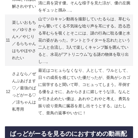
清に肩を貸す優。そんな様子を見た涼が、優の左腕
解されやすい
をギュッと掴み…。
山でソロキャン動画を撮影していたるらは、草むら
楽しいおもち
から響いてくる不気味な唸り声を耳にする。恐る恐
ゃ／ゆりきゃ
る草むらを覗くとそこには、謎の行為に耽る優と水
ん×／やじり
11
花の姿があった。テントとライターを忘れたという
／るらちゃん
二人と合流し、3人で楽しくキャンプ飯を囲んでい
はちやほやさ
ると、水花が“アトリニウム”なる謎の物体を取り出
れたい
し…。
最近はコヒュらなくなり、人として、ワルとして、
さよなら／ぜ
日々の成長を感じていた優だったが、亜鳥がシカゴ
んぶあげます
に留学すると聞いて即、コヒュってしまう。卒倒す
♡／最強のば
12
る優をよそに、あからさまに嬉しそうな涼。なんと
っどがーる♡
か引き止めたい優は、あれやこれやと考え、勇気を
／涼ちゃんは
振り絞り亜鳥に臓器を差し出そうとする。はたし
私専用
て、亜鳥の返事やいかに！
ばっどがーるを見るのにおすすめの動画配