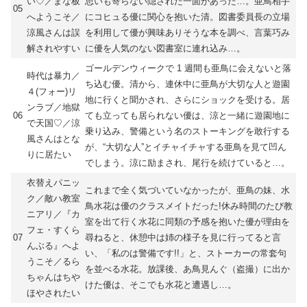
い♡／まな板
思いも寄らない隠された一面があった…。亜鳥相手
05
へようこそ／
にコヒュる優に関心を抱いた清。図書委員長の立場
涼風さんは誤
を利用して優が興味ありそうな本を調べ、言葉巧み
解されやすい
に優を人気のない図書室に連れ込み…。
ゴールデンウィークで 1 週間も亜鳥に会えないと落
時代は暴力／
ち込む優。清から、連休中に亜鳥が大切な人と遊園
４(フォー)リ
地に行くと聞かされ、さらにショックを受ける。居
ンラブ／地獄
06
ても立っても居られない優は、涼と一緒に遊園地に
で天国♡／涼
乗り込み、警備という名のストーキングを敢行する
風さんはとな
が、“大切な人”とイチャイチャする亜鳥を見て凹ん
りに居たい
でしまう。涼に励まされ、尾行を続けていると…。
衣替えパニッ
これまで全く気づいていなかったが、亜鳥の妹、水
ク／敵ハ教室
鳥水花は優のクラスメイトだった!休み時間のたび教
ニアリ／『カ
室を出て行く水花に同類の予感を抱いた優が理由を
フェ・すくら
07
尋ねると、休憩中は姉の様子を見に行ってると言
んぶる』へよ
い、「私のは警備です!!」と、ストーカーの常套句
うこそ／るら
を並べる水花。放課後、あ鳥見んぐ（盗撮）に出か
ちゃんはちや
けた優は、そこでも水花と遭遇し…。
ほやされたい