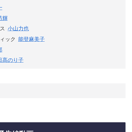
一
昂輝
ス
小山力也
ィック
能登麻美子
郎
日髙のり子