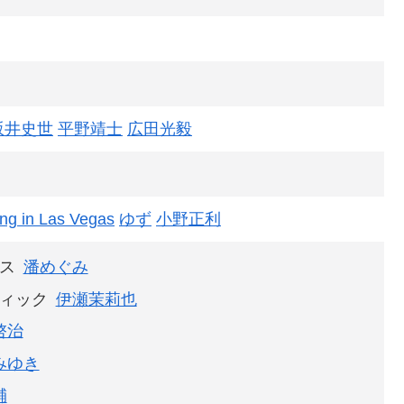
坂井史世
平野靖士
広田光毅
ing in Las Vegas
ゆず
小野正利
ス
潘めぐみ
ィック
伊瀬茉莉也
啓治
みゆき
輔