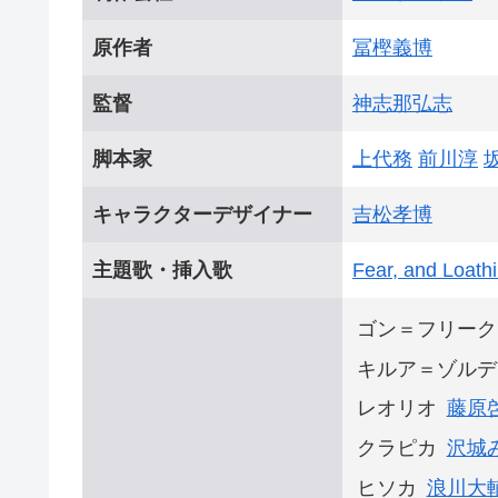
原作者
冨樫義博
監督
神志那弘志
脚本家
上代務
前川淳
キャラクターデザイナー
吉松孝博
主題歌・挿入歌
Fear, and Loath
ゴン＝フリーク
キルア＝ゾルデ
レオリオ
藤原
クラピカ
沢城
ヒソカ
浪川大