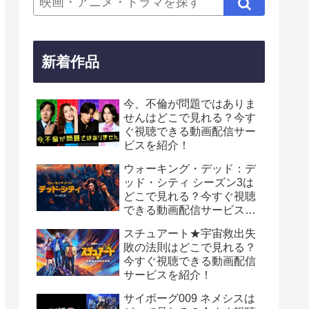
新着作品
今、不倫が問題ではありま
せんはどこで見れる？今す
ぐ視聴できる動画配信サー
ビスを紹介！
ウォーキング・デッド：デ
ッド・シティ シーズン3は
どこで見れる？今すぐ視聴
できる動画配信サービスを
紹介！
スチュアート★宇宙救出失
敗の法則はどこで見れる？
今すぐ視聴できる動画配信
サービスを紹介！
サイボーグ009 ネメシスは