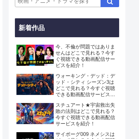
新着作品
今、不倫が問題ではありま
せんはどこで見れる？今す
ぐ視聴できる動画配信サー
ビスを紹介！
ウォーキング・デッド：デ
ッド・シティ シーズン3は
どこで見れる？今すぐ視聴
できる動画配信サービスを
紹介！
スチュアート★宇宙救出失
敗の法則はどこで見れる？
今すぐ視聴できる動画配信
サービスを紹介！
サイボーグ009 ネメシスは