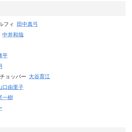
ルフィ
田中真弓
中井和哉
勝平
明
チョッパー
大谷育江
山口由里子
尾一樹
ー