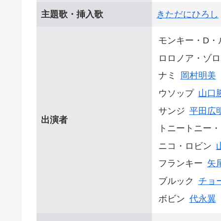
主題歌・挿入歌
きただにひろし
モンキー・D・
ロロノア・ゾロ
ナミ
岡村明美
ウソップ
山口
サンジ
平田広
出演者
トニートニー・
ニコ・ロビン
フランキー
矢
ブルック
チョ
ボビン
代永翼