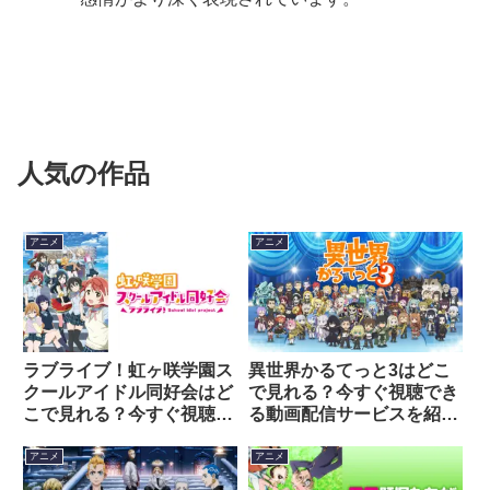
人気の作品
アニメ
アニメ
ラブライブ！虹ヶ咲学園ス
異世界かるてっと3はどこ
クールアイドル同好会はど
で見れる？今すぐ視聴でき
こで見れる？今すぐ視聴で
る動画配信サービスを紹
きる動画配信サービスを紹
介！
介！
アニメ
アニメ