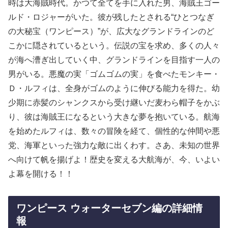
時は大海賊時代。かつて全てを手に入れた男、海賊王ゴー
ルド・ロジャーがいた。彼が残したとされる“ひとつなぎ
の大秘宝（ワンピース）”が、広大なグランドラインのど
こかに隠されているという。伝説の宝を求め、多くの人々
が海へ漕ぎ出していく中、グランドラインを目指す一人の
男がいる。悪魔の実「ゴムゴムの実」を食べたモンキー・
Ｄ・ルフィは、全身がゴムのように伸びる能力を得た。幼
少期に赤髪のシャンクスから受け継いだ麦わら帽子をかぶ
り、彼は海賊王になるという大きな夢を抱いている。航海
を始めたルフィは、数々の冒険を経て、個性的な仲間や悪
党、海軍といった強力な敵に出くわす。さあ、未知の世界
へ向けて帆を揚げよ！歴史を変える大航海が、今、いよい
よ幕を開ける！！
ワンピース ウォーターセブン編の詳細情
報