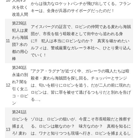
10
人間VS
からは強力なロケットパンチが飛び出してくる。フラン
火を吹く
キーは、全身が兵器のサイボーグだったのだ！
改造人間
第239話
アイスバーグの証言で、ロビンの仲間である麦わら海賊
犯人は麦
団が、市長を狙う暗殺者として街中から追われる身
わら海賊
11
に!! 犯人は本当にロビンなのか？ 真実を確かめたい
団? 水の
ルフィは、警戒厳重なガレーラ本社へ、ひとり乗り込ん
都の用心
でいく！
棒
第240話
“アクア・ラグナ”が近づく中、ガレーラの職人たちは暗
永遠の別
殺者・麦わら海賊団を探し回る。チョッパーとサンジ
れ? 闇を
12
は、匂いを頼りにロビンを追う。だが二人の前に現れた
引く女ニ
ロビンは、皆に罪を被せて逃げるつもりだと別れを告げ
コ・ロビ
る…。
ン
第241話
ロビンを
ゾロは、ロビンの狙いが、今度こそ市長暗殺だと推察す
捕まえ
る。ロビンは敵なのか？ 味方なのか？ 真相を知るに
13
ろ! 麦わ
は、ワナと知りつつも現場へ行き、ロビンを捕まえるし