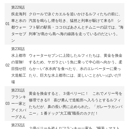
第229話
疾走海列
クロールで泳ぐカエルを追いかけるルフィたちの前に、
車と水の
汽笛を鳴らし煙を吐き、猛然と列車が駆けて来る!! シ
01
都ウォー
フト駅の駅長・ココロばあさんとチムニーの話では、“海
ターセブ
列車”が島から島へ海の線路を走っているのだという。
ン
第230話
水上都市
ウォーターセブンに上陸したルフィたちは、黄金を換金
の冒険!
するため、ヤガラという魚に乗って中心街へ向かう。柔
02
目指せ巨
らか～い“水水肉”を食べたり、水のエレベーターに乗っ
大造船工
たり。巨大な水上都市には、楽しいことがいっぱいだ!!
場
第231話
黄金を換金すると、３億ベリーに！ これでメリー号を
フランキ
修理できる!! 喜び勇んで造船所へ入ろうとするルフィ
03
ー一家と
たちだが、鼻の長い男に止められた。「ガレーラカンパ
アイスバ
ニー」１番ドック“大工職”職長のカクだ！
ーグさん
第232話
２億ベリーを盗んだフランキー一家を、“艤装・マスト