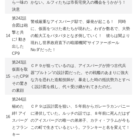
ら一味の
かない。ルフィたちは市長宅突入の機会をうかがう！
決意
第242話
警戒厳重なアイスバーグ邸で、爆発が起こる！ 同時
合図は砲
に、仮面をつけた者たちが現れた。わずか数名で、大勢
撃と共
14
の船大工をバタバタとなぎ倒していく！ 彼らは闇より
に! 動き
現れし世界政府直下の暗躍機関“サイファーポール
出した
No.9”だった！
CP9
第243話
ＣＰ９が狙っているのは、アイスバーグが持つ古代兵
仮面を取
器“プルトン”の設計図だった。その戦艦のあまりに強大
15
ったCP9!
な力を恐れた造船技師が、暴走した時の抵抗勢力とすべ
その驚き
く設計図を残し、代々受け継がれてきたのだ。
の素顔
第244話
秘めた
ＣＰ９は設計図を狙い、５年前からガレーラカンパニー
絆! アイ
に潜伏していた。ルッチの話では、８年前に死んだはず
16
スバーグ
のアイスバーグの唯一の弟弟子、カティ・フラムが今も
とフラン
この町で生きているという。フランキーと名を変えて！
キー