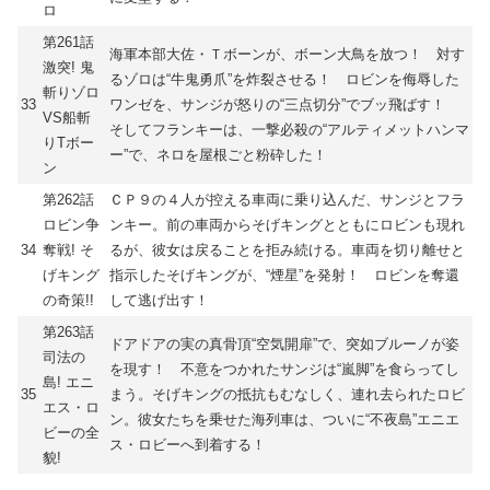
ロ
第261話
海軍本部大佐・Ｔボーンが、ボーン大鳥を放つ！ 対す
激突! 鬼
るゾロは“牛鬼勇爪”を炸裂させる！ ロビンを侮辱した
斬りゾロ
33
ワンゼを、サンジが怒りの“三点切分”でブッ飛ばす！
VS船斬
そしてフランキーは、一撃必殺の“アルティメットハンマ
りTボー
ー”で、ネロを屋根ごと粉砕した！
ン
第262話
ＣＰ９の４人が控える車両に乗り込んだ、サンジとフラ
ロビン争
ンキー。前の車両からそげキングとともにロビンも現れ
34
奪戦! そ
るが、彼女は戻ることを拒み続ける。車両を切り離せと
げキング
指示したそげキングが、“煙星”を発射！ ロビンを奪還
の奇策!!
して逃げ出す！
第263話
ドアドアの実の真骨頂“空気開扉”で、突如ブルーノが姿
司法の
を現す！ 不意をつかれたサンジは“嵐脚”を食らってし
島! エニ
35
まう。そげキングの抵抗もむなしく、連れ去られたロビ
エス・ロ
ン。彼女たちを乗せた海列車は、ついに“不夜島”エニエ
ビーの全
ス・ロビーへ到着する！
貌!