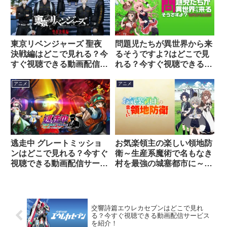
東京リベンジャーズ 聖夜
問題児たちが異世界から来
決戦編はどこで見れる？今
るそうですよ?はどこで見
すぐ視聴できる動画配信サ
れる？今すぐ視聴できる動
ービスを紹介！
画配信サービスを紹介！
アニメ
アニメ
逃走中 グレートミッショ
お気楽領主の楽しい領地防
ンはどこで見れる？今すぐ
衛～生産系魔術で名もなき
視聴できる動画配信サービ
村を最強の城塞都市に～は
スを紹介！
どこで見れる？今すぐ視聴
できる動画配信サービスを
紹介！
交響詩篇エウレカセブンはどこで見れ
る？今すぐ視聴できる動画配信サービス
を紹介！