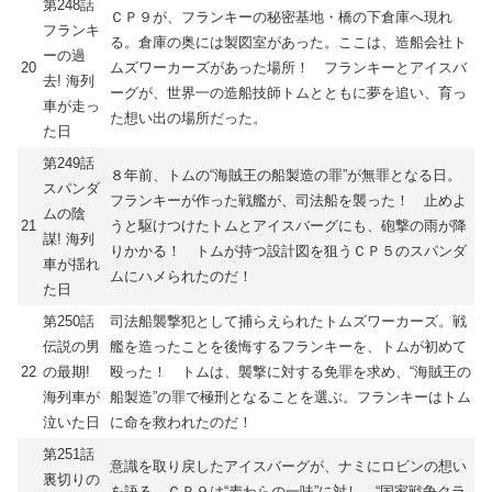
第248話
ＣＰ９が、フランキーの秘密基地・橋の下倉庫へ現れ
フランキ
る。倉庫の奥には製図室があった。ここは、造船会社ト
ーの過
20
ムズワーカーズがあった場所！ フランキーとアイスバ
去! 海列
ーグが、世界一の造船技師トムとともに夢を追い、育っ
車が走っ
た想い出の場所だった。
た日
第249話
８年前、トムの“海賊王の船製造の罪”が無罪となる日。
スパンダ
フランキーが作った戦艦が、司法船を襲った！ 止めよ
ムの陰
21
うと駆けつけたトムとアイスバーグにも、砲撃の雨が降
謀! 海列
りかかる！ トムが持つ設計図を狙うＣＰ５のスパンダ
車が揺れ
ムにハメられたのだ！
た日
第250話
司法船襲撃犯として捕らえられたトムズワーカーズ。戦
伝説の男
艦を造ったことを後悔するフランキーを、トムが初めて
22
の最期!
殴った！ トムは、襲撃に対する免罪を求め、“海賊王の
海列車が
船製造”の罪で極刑となることを選ぶ。フランキーはトム
泣いた日
に命を救われたのだ！
第251話
意識を取り戻したアイスバーグが、ナミにロビンの想い
裏切りの
を語る。ＣＰ９は“麦わらの一味”に対し、“国家戦争クラ