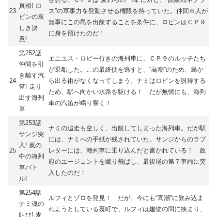
真相! ロ
23
ス”の軍事力を発動させる権限を持っていた。仲間６人が
ビンの哀
無事にこの島を出航することを条件に、ロビンはＣＰ９
しき決
に身を預けたのだ！
意!
第252話
エニエス・ロビー行きの海列車に、ＣＰ９のルッチたち
仲間を引
が乗船した。この最終便を逃すと、“高潮”のため、島か
き離す汽
24
ら出る術がなくなってしまう。ナミはロビンを説得する
笛! 走り
ため、駅へ向かい水路を駆ける！ だが無情にも、海列
出す海列
車の汽笛が鳴り響く！
車
第253話
ナミの追走も空しく、出航してしまった海列車。だが駅
サンジ突
には、ナミへの手紙が残されていた。サンジからのラブ
入! 嵐の
25
レターには、海列車に乗り込んだと書かれている！ 政
中の海列
府のエージェントを蹴り飛ばし、最後尾の第７車両に突
車バト
入したのだ！
ル!
第254話
ルフィとゾロを発見！ だが、今にも“高潮”に飲み込ま
ナミ魂の
れようとしている裏町で、ルフィは建物の間に挟まり、
叫び! 麦