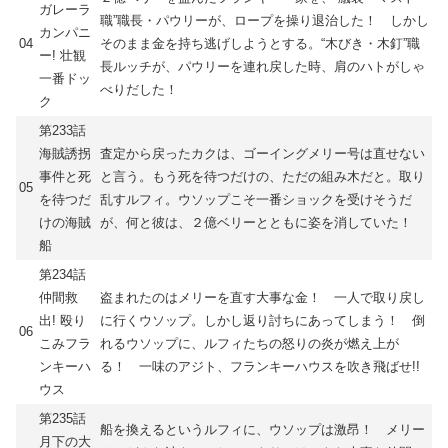
ガレーラ
職”職長・パウリーが、ロープを操り退治した！ しかし
カンパニ
04
そのまま金を持ち逃げしようとする。“木びき・木釘”職
ー! 壮観
長ルッチが、パウリーを連れ戻した時、肩のハトがしゃ
一番ドッ
べりだした！
ク
第233話
海賊誘拐
査定から戻ったカクは、ゴーイングメリー号は直せない
事件と死
と言う。もう死を待つだけの、ただの組み木だと。取り
05
を待つだ
乱すルフィ。ウソップこそ一番ショックを受けそうだ
けの海賊
が、何と彼は、２億ベリーとともに姿を消していた！
船
第234話
仲間救
盗まれたのはメリーを直す大事な金！ 一人で取り戻し
出! 殴り
に行くウソップ。しかし返り討ちにあってしまう！ 倒
06
こみフラ
れるウソップに、ルフィたちの怒りの炎が燃え上が
ンキーハ
る！ 一味のアジト、フランキーハウスを吹き飛ばせ!!
ウス
第235話
船を換えるというルフィに、ウソップは激昂！ メリー
月下の大