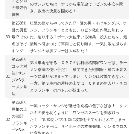
ィとゾロ
のサンジたちは、ナミから電伝虫でロビンの本心を聞
の最強合
き、救出の決意を固める！
体技
第258話
狙撃の島からやってきた!? 謎の男・そげキングが、サ
謎の男登
ンジ、フランキーとともに、ロビン救出作戦に加わっ
30
場!? その
た。迫り来るＴボーン大佐率いる海兵、役人たちを、最
名はそげ
後尾へ引きつけて車両ごと切り離す。一気に敵を減らす
キング!
サンジの頭脳プレーは大成功だ！
第259話
第４車両を守る、ＣＰ７のお料理格闘家ワンゼは、ラー
コック対
メン拳法の使い手だ！ 麺でできた戦闘服・麺ズ正装ス
決! サン
31
ーツに蹴りが埋まってしまい、サンジは攻撃できない。
ジVSラ
一方、第３車両の屋根の上では、ＣＰ９の新入り・ネロ
ーメン拳
とフランキーのバトルが始まった！
法
第260話
一流コック・サンジが魅せる別格の包丁さばき！ タマ
屋根の上
ネギの皮を剥くように、ワンゼのスーツを剥ぎ取っ
の決闘!
32
た！ “四式使い”のネロに攻撃を全てかわされてしまっ
フランキ
たフランキーは、サイボーグの本領発揮。ケンタウロス
ーVSネ
に変型する！