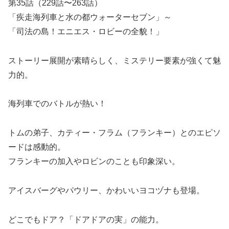
第35話（229話〜263話）
「疾走海列車と水の都ウォーターセブン」～
「司法の島！エニエス・ロビーの全貌！」
ストーリー展開が素晴らしく、ミステリー要素が強くて魅
力的。
海列車でのバトルが熱い！
トムの弟子、カティー・フラム（フランキー）とのエピソ
ードは感動的。
フランキーの加入やロビンのことも印象深い。
アイスバーグやパウリー、かわいいヨコヅナも登場。
どこでもドア？「ドアドアの実」の能力。