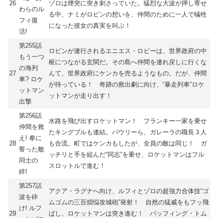
26
ゾロは煙突に突き刺さっていた。猛烈な大波が押し寄せ
わらのル
る中、ナミがロビンの想いを、仲間のために一人で犠牲
フィ復
になった彼女の真実を叫ぶ！
活!
第255話
ロビンが連行されるエニエス・ロビーは、世界政府の中
もう一つ
枢につながる玄関だ。その島へ仲間を連れ戻しに行くな
の海列
27
んて、世界政府にケンカを売るようなもの。だが、仲間
車? ロケ
が待っている！ 奇跡の救出劇に向け、“暴走列車”ロケ
ットマン
ットマンが走り出す！
出撃
第256話
水路を飛び出すロケットマン！ フランキー一家を乗せ
仲間を救
たキングブルも連結。パウリーら、ガレーラの職長３人
え! 拳に
28
も合流。町ではケンカもしたが、全員の敵は同じ！ ガ
誓った敵
ッチリと手を組んだ“同志”を乗せ、ロケットマンはフル
同士の
スロットルで進む！
絆!
第257話
アクア・ラグナへ向け、ルフィとゾロの超強力合体技“ゴ
波を砕
ムゴムの三百煩悩攻城砲”発射！ 自然の猛威をもフッ飛
け! ルフ
29
ばし、ロケットマンは突き進む！ パッフィング・トム