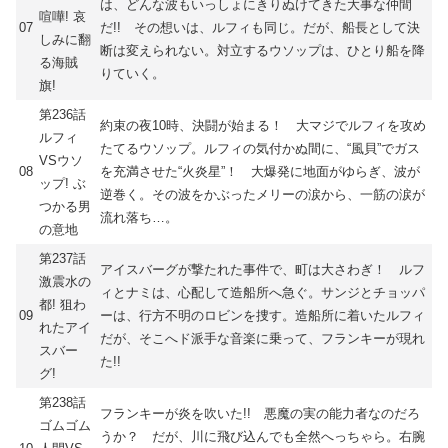
は、どんな波もいっしょにきりぬけてきた大事な仲間
喧嘩! 哀
07
だ!! その想いは、ルフィも同じ。だが、船長として決
しみに翻
断は変えられない。対立するウソップは、ひとり船を降
る海賊
りていく。
旗!
第236話
約束の夜10時、決闘が始まる！ 大マジでルフィを攻め
ルフィ
たてるウソップ。ルフィの気付かぬ間に、“風貝”でガス
VSウソ
08
を充満させた“火炎星”！ 大爆発に地面がゆらぎ、波が
ップ! ぶ
逆巻く。その波をかぶったメリーの涙から、一筋の涙が
つかる男
流れ落ち…。
の意地
第237話
アイスバーグが撃たれた事件で、町は大さわぎ！ ルフ
激震水の
ィとナミは、心配して造船所へ急ぐ。サンジとチョッパ
都! 狙わ
09
ーは、行方不明のロビンを捜す。造船所に着いたルフィ
れたアイ
だが、そこへド派手な音楽に乗って、フランキーが現れ
スバー
た!!
グ!
第238話
フランキーが炎を吹いた!! 悪魔の実の能力者なのだろ
ゴムゴム
うか？ だが、川に飛び込んでも全然へっちゃら。右腕