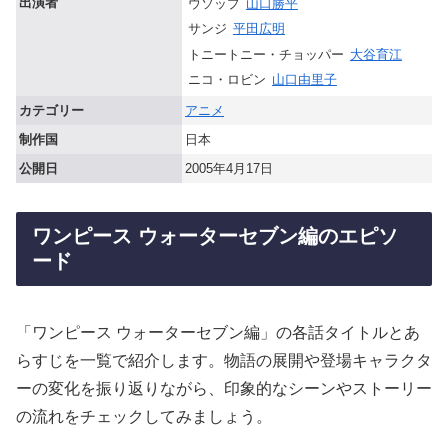
出演者
ウソップ
山口勝平
サンジ
平田広明
トニートニー・チョッパー
大谷育江
ニコ・ロビン
山口由里子
カテゴリー
アニメ
制作国
日本
公開日
2005年4月17日
ワンピース ウォーターセブン編のエピソ
ード
「ワンピース ウォーターセブン編」の各話タイトルとあ
らすじを一覧で紹介します。物語の展開や登場キャラクタ
ーの変化を振り返りながら、印象的なシーンやストーリー
の流れをチェックしてみましょう。