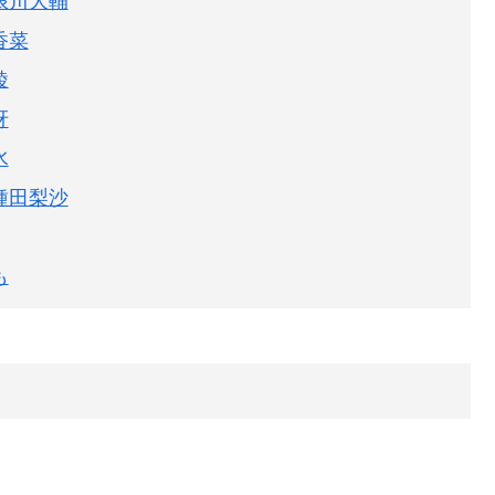
浪川大輔
香菜
綾
冴
水
種田梨沙
も