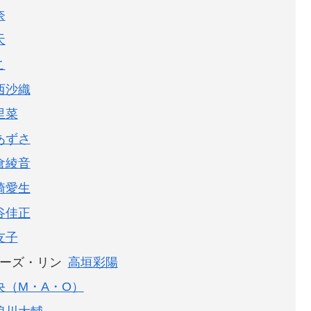
奈
天
こ
西沙織
里菜
あずさ
倉綾音
崎愛生
谷佳正
友子
ーズ・リン
高垣彩陽
央（M・A・O）