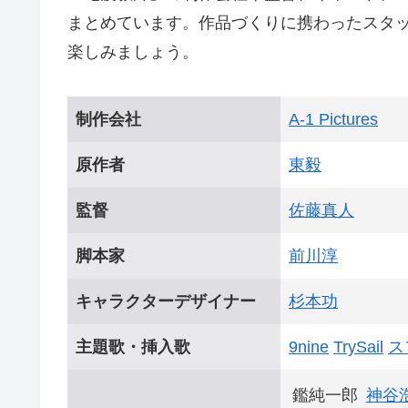
まとめています。作品づくりに携わったスタ
楽しみましょう。
制作会社
A-1 Pictures
原作者
東毅
監督
佐藤真人
脚本家
前川淳
キャラクターデザイナー
杉本功
主題歌・挿入歌
9nine
TrySail
ス
鑑純一郎
神谷