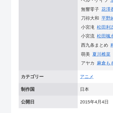
ヘル・ゲイツ
無響零子
花澤
刀祢大和
平野
小宮滝
松田利
小宮流
松田颯
西九条まとめ
萌美
夏川椎菜
アヤカ
麻倉も
カテゴリー
アニメ
制作国
日本
公開日
2015年4月4日