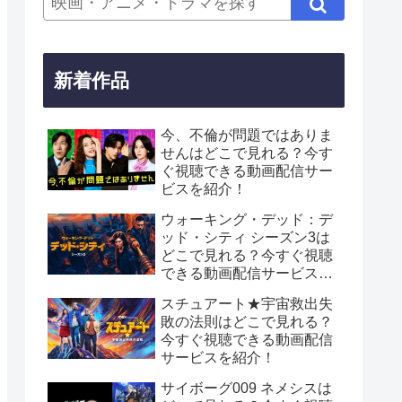
新着作品
今、不倫が問題ではありま
せんはどこで見れる？今す
ぐ視聴できる動画配信サー
ビスを紹介！
ウォーキング・デッド：デ
ッド・シティ シーズン3は
どこで見れる？今すぐ視聴
できる動画配信サービスを
紹介！
スチュアート★宇宙救出失
敗の法則はどこで見れる？
今すぐ視聴できる動画配信
サービスを紹介！
サイボーグ009 ネメシスは