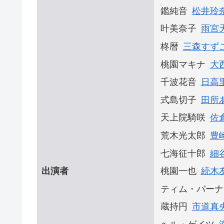
鑑純音
松井玲
叶美奈子
雨宮
柊暦
三森すず
桃園マキナ
大
千波花音
日高
式島切子
田所
天上院騎咲
佐
荒木光太郎
豊
七海征十郎
細
出演者
桃園一也
続木
ティム・バーナ
蔵持円
市道真