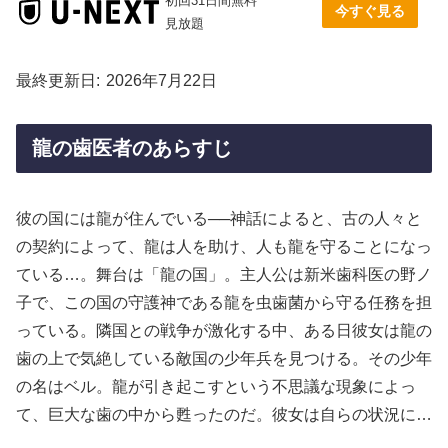
初回31日間無料
今すぐ見る
見放題
最終更新日
2026年7月22日
龍の歯医者のあらすじ
彼の国には龍が住んでいる──神話によると、古の人々と
の契約によって、龍は人を助け、人も龍を守ることになっ
ている…。舞台は「龍の国」。主人公は新米歯科医の野ノ
子で、この国の守護神である龍を虫歯菌から守る任務を担
っている。隣国との戦争が激化する中、ある日彼女は龍の
歯の上で気絶している敵国の少年兵を見つける。その少年
の名はベル。龍が引き起こすという不思議な現象によっ
て、巨大な歯の中から甦ったのだ。彼女は自らの状況に…