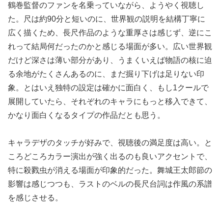
鶴巻監督のファンを名乗っていながら、ようやく視聴し
た。尺は約90分と短いのに、世界観の説明を結構丁寧に
広く描くため、長尺作品のような重厚さは感じず、逆にこ
れって結局何だったのかと感じる場面が多い。広い世界観
だけど深さは薄い部分があり、うまくいえば物語の核に迫
る余地がたくさんあるのに、まだ掘り下げは足りない印
象。とはいえ独特の設定は確かに面白く、もし1クールで
展開していたら、それぞれのキャラにもっと移入できて、
かなり面白くなるタイプの作品だとも思う。
キャラデザのタッチが好みで、視聴後の満足度は高い。と
ころどころカラー演出が強く出るのも良いアクセントで、
特に殺戮虫が消える場面が印象的だった。舞城王太郎節の
影響は感じつつも、ラストのベルの長尺台詞は作風の系譜
を感じさせる。