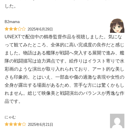
した。
B2mama
2025年6月29日
UNEXTで配信中の鶴巻監督作品を視聴しました。気にな
って観てみたところ、全体的に高い完成度の良作だと感じ
ました。物語はある艦隊が戦闘へ突入する展開で進み、艦
隊の戦闘描写は迫力満点です。絵作りはイラスト寄りで水
彩画のような演出が取り入れられており、アート的な美し
さも印象的。とはいえ、一部血や傷の過激な表現や女性の
全身が露出する場面があるため、苦手な方には驚くかもし
れません。総じて映像美と戦闘演出のバランスが秀逸な作
品です。
にゃむ
2025年6月21日