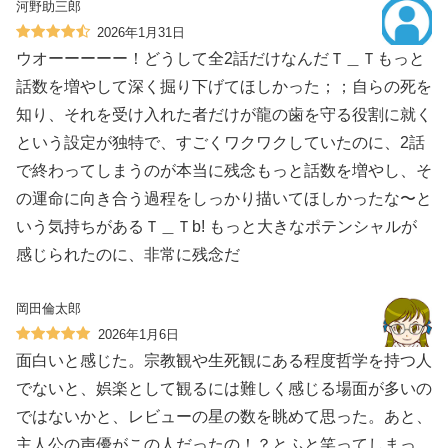
河野助三郎
2026年1月31日
ウオーーーーー！どうして全2話だけなんだＴ＿Ｔもっと
話数を増やして深く掘り下げてほしかった；；自らの死を
知り、それを受け入れた者だけが龍の歯を守る役割に就く
という設定が独特で、すごくワクワクしていたのに、2話
で終わってしまうのが本当に残念もっと話数を増やし、そ
の運命に向き合う過程をしっかり描いてほしかったな〜と
いう気持ちがあるＴ＿Ｔb! もっと大きなポテンシャルが
感じられたのに、非常に残念だ
岡田倫太郎
2026年1月6日
面白いと感じた。宗教観や生死観にある程度哲学を持つ人
でないと、娯楽として観るには難しく感じる場面が多いの
ではないかと、レビューの星の数を眺めて思った。あと、
主人公の声優がこの人だったの！？とふと笑ってしまっ