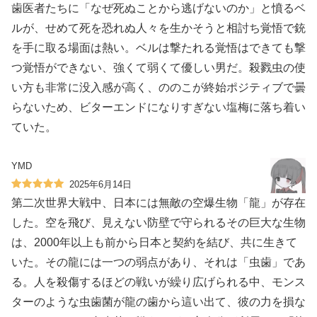
歯医者たちに「なぜ死ぬことから逃げないのか」と憤るベ
ルが、せめて死を恐れぬ人々を生かそうと相討ち覚悟で銃
を手に取る場面は熱い。ベルは撃たれる覚悟はできても撃
つ覚悟ができない、強くて弱くて優しい男だ。殺戮虫の使
い方も非常に没入感が高く、ののこが終始ポジティブで曇
らないため、ビターエンドになりすぎない塩梅に落ち着い
ていた。
YMD
2025年6月14日
第二次世界大戦中、日本には無敵の空爆生物「龍」が存在
した。空を飛び、見えない防壁で守られるその巨大な生物
は、2000年以上も前から日本と契約を結び、共に生きて
いた。その龍には一つの弱点があり、それは「虫歯」であ
る。人を殺傷するほどの戦いが繰り広げられる中、モンス
ターのような虫歯菌が龍の歯から這い出て、彼の力を損な