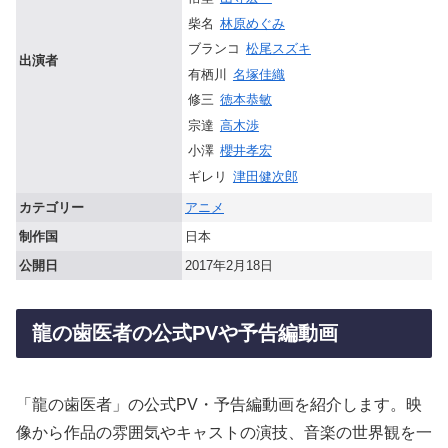
柴名
林原めぐみ
ブランコ
松尾スズキ
出演者
有栖川
名塚佳織
修三
徳本恭敏
宗達
高木渉
小澤
櫻井孝宏
ギレリ
津田健次郎
カテゴリー
アニメ
制作国
日本
公開日
2017年2月18日
龍の歯医者の公式PVや予告編動画
「龍の歯医者」の公式PV・予告編動画を紹介します。映
像から作品の雰囲気やキャストの演技、音楽の世界観を一