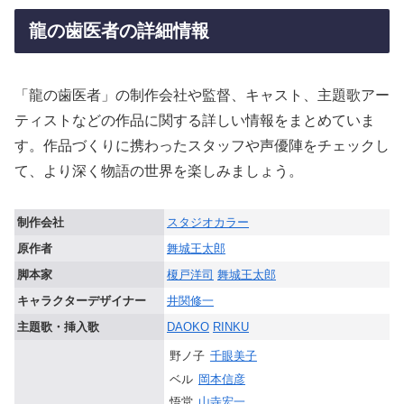
龍の歯医者の詳細情報
「龍の歯医者」の制作会社や監督、キャスト、主題歌アー
ティストなどの作品に関する詳しい情報をまとめていま
す。作品づくりに携わったスタッフや声優陣をチェックし
て、より深く物語の世界を楽しみましょう。
制作会社
スタジオカラー
原作者
舞城王太郎
脚本家
榎戸洋司
舞城王太郎
キャラクターデザイナー
井関修一
主題歌・挿入歌
DAOKO
RINKU
野ノ子
千眼美子
ベル
岡本信彦
悟堂
山寺宏一