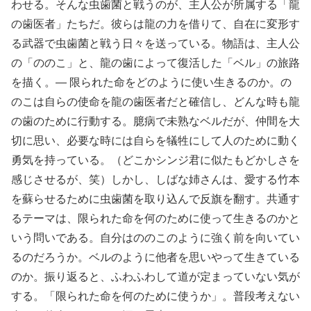
わせる。そんな虫歯菌と戦うのが、主人公が所属する「龍
の歯医者」たちだ。彼らは龍の力を借りて、自在に変形す
る武器で虫歯菌と戦う日々を送っている。物語は、主人公
の「ののこ」と、龍の歯によって復活した「ベル」の旅路
を描く。— 限られた命をどのように使い生きるのか。の
のこは自らの使命を龍の歯医者だと確信し、どんな時も龍
の歯のために行動する。臆病で未熟なベルだが、仲間を大
切に思い、必要な時には自らを犠牲にして人のために動く
勇気を持っている。（どこかシンジ君に似たもどかしさを
感じさせるが、笑）しかし、しばな姉さんは、愛する竹本
を蘇らせるために虫歯菌を取り込んで反旗を翻す。共通す
るテーマは、限られた命を何のために使って生きるのかと
いう問いである。自分はののこのように強く前を向いてい
るのだろうか。ベルのように他者を思いやって生きている
のか。振り返ると、ふわふわして道が定まっていない気が
する。「限られた命を何のために使うか」。普段考えない