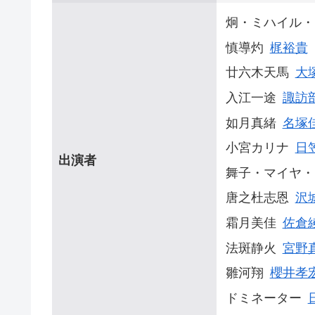
炯・ミハイル・
慎導灼
梶裕貴
廿六木天馬
大
入江一途
諏訪
如月真緒
名塚
小宮カリナ
日
出演者
舞子・マイヤ・
唐之杜志恩
沢
霜月美佳
佐倉
法斑静火
宮野
雛河翔
櫻井孝
ドミネーター