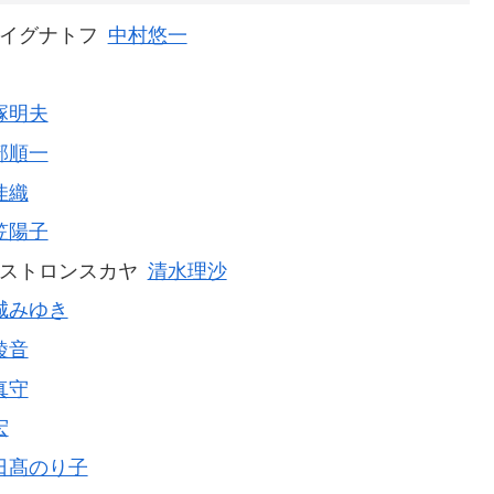
イグナトフ
中村悠一
塚明夫
部順一
佳織
笠陽子
ストロンスカヤ
清水理沙
城みゆき
綾音
真守
宏
日髙のり子