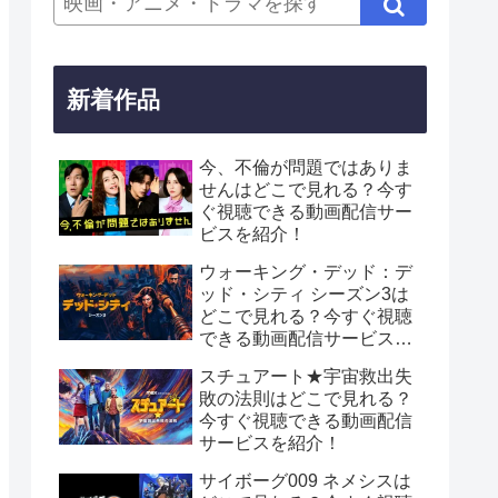
新着作品
今、不倫が問題ではありま
せんはどこで見れる？今す
ぐ視聴できる動画配信サー
ビスを紹介！
ウォーキング・デッド：デ
ッド・シティ シーズン3は
どこで見れる？今すぐ視聴
できる動画配信サービスを
紹介！
スチュアート★宇宙救出失
敗の法則はどこで見れる？
今すぐ視聴できる動画配信
サービスを紹介！
サイボーグ009 ネメシスは