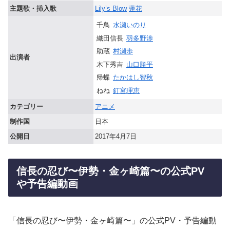
主題歌・挿入歌
Lily’s Blow
蓮花
千鳥
水瀬いのり
織田信長
羽多野渉
助蔵
村瀬歩
出演者
木下秀吉
山口勝平
帰蝶
たかはし智秋
ねね
釘宮理恵
カテゴリー
アニメ
制作国
日本
公開日
2017年4月7日
信長の忍び〜伊勢・金ヶ崎篇〜の公式PV
や予告編動画
「信長の忍び〜伊勢・金ヶ崎篇〜」の公式PV・予告編動