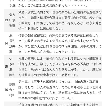
予感
かし、この戦には別の思惑があった・・・・・・。
武藤氏討伐は表向きで、信長の真の狙いは越前の朝倉義景だ
危う
った！ 織田・徳川連合軍はまず天筒山城を陥落。続いて金
13
い快
ヶ崎城も一日で落として破竹の勢いを見せるが、松永久秀と
進撃
竹中半兵衛だけは腑に落ちない。
激
信長の朝倉家侵攻に、両家の盟友である浅井家は動揺した。
震!!
当主の長政は義兄である信長を攻める事は出来ないと言う
14
浅井
が、前当主の久政は打倒信長の準備を開始。お市の見舞いに
家
来ていた千鳥も亡き者にしようと企てる。
い
浅井の裏切りにより前後から攻められる形になった織田軍は
ざ!!
退却を決めた。殿（しんがり）部隊を務める秀吉は、竹中半
15
退
兵衛と千鳥がいれば百人力だと盛り上がる。しかし、織田軍
陣!!
を追撃するのは朝倉家が誇る二名将だった。
秀吉率いる三千人の殿部隊を追うのは、山崎吉家と真柄直
熱闘
隆。そして二万人の朝倉軍だ。その行軍を遅らせようと殿部
16
金ヶ
隊は金ヶ崎城に立てこもる。朝倉軍は一気に攻め入るも、竹
崎!!
中半兵衛の作戦はすでに始まっていた！
千鳥は夜明け前で無防備になっている朝倉軍五十人を討つ。