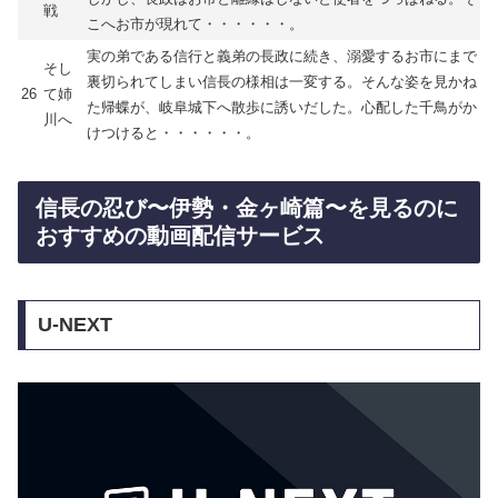
戦
こへお市が現れて・・・・・・。
実の弟である信行と義弟の長政に続き、溺愛するお市にまで
そし
裏切られてしまい信長の様相は一変する。そんな姿を見かね
26
て姉
た帰蝶が、岐阜城下へ散歩に誘いだした。心配した千鳥がか
川へ
けつけると・・・・・・。
信長の忍び〜伊勢・金ヶ崎篇〜を見るのに
おすすめの動画配信サービス
U-NEXT