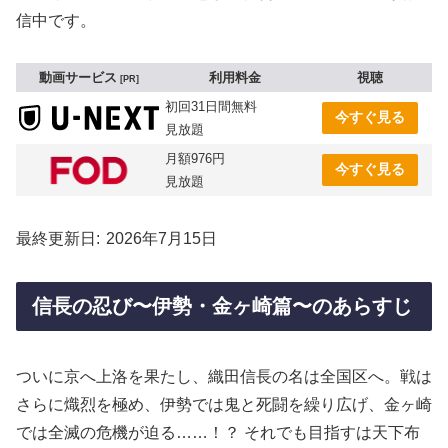
信中です。
動画サービス
利用料金
視聴
PR
初回31日間無料
今すぐ見る
見放題
月額976円
今すぐ見る
見放題
最終更新日
2026年7月15日
信長の忍び〜伊勢・金ヶ崎篇〜のあらすじ
ついに京へ上洛を果たし、織田信長の名は全国区へ。戦は
さらに熾烈を極め、伊勢では鬼と死闘を繰り広げ、金ヶ崎
では全滅の危機が迫る……！？ それでも目指すは天下布