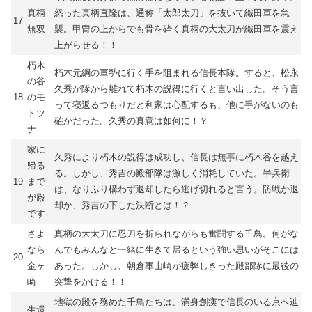
真柄
怒った真柄直隆は、通称「太郎太刀」を抜いて織田軍を急
17
無双
襲。甲冑の上からでも骨を砕く真柄の大太刀が織田軍を震え
上がらせる！！
朽木
朽木元綱の軍勢に行く手を阻まれる信長本隊。すると、松永
の谷
久秀が隊から離れて朽木の説得に行くと言い出した。そう言
18
のモ
って寝返るつもりだと利家は心配するも、他に手がないのも
トツ
確かだった。久秀の真意は如何に！？
ナ
家に
久秀により朽木の説得は成功し、信長は無事に朽木谷を越え
帰る
る。しかし、秀吉の殿部隊は激しく消耗していた。半兵衛
19
まで
は、なりふり構わず退却したら逃げ切れると言う。防戦か退
が殿
却か、秀吉の下した決断とは！？
です
さよ
真柄の大太刀に忍刀を折られながらも奮闘する千鳥。何がな
なら
んでもみんなと一緒に生きて帰るという強い思いがそこには
20
金ヶ
あった。しかし、朝倉軍山崎が疲弊しきった殿部隊に最後の
崎
突撃をかける！！
地獄の殿を務めた千鳥たちは、満身創痍で信長のいる京へ辿
生還