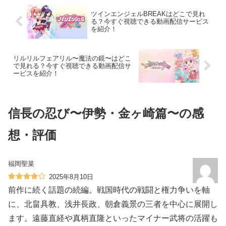
ツインエンジェルBREAKはどこで見れ
る？今すぐ視聴できる動画配信サービス
を紹介！
リルリルフェアリル〜魔法の鏡〜はどこ
で見れる？今すぐ視聴できる動画配信サ
ービスを紹介！
信長の忍び〜伊勢・金ヶ崎篇〜の感
想・評価
福岡聖菜
2025年8月10日
前作に続く話題の続編。戦国時代の戦闘と権力争いを軸
に、北畠具教、浅井長政、朝倉義景の三者を中心に展開し
ます。遠藤直経や真柄直隆といったマイナー武将の活躍も