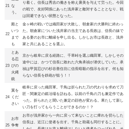
り着く。信長は秀吉の働きを称え褒美を与えて労った。今回
21
な
の戦で、友好関係にあった浅井家と敵対することとなり、戦
う。
は回避できない状態となった。
殿と
金ヶ崎の戦いでは織田家が大敗し、朝倉家の大勝利に終わっ
いつ
た。朝倉家についた浅井家の当主である長政は、信長の妹で
22
まで
ある妻のお市に離縁を申し出る。しかしお市は長政と、浅井
も
家と共にあることを選ぶ。
とあ
京から岐阜に戻る経路に、千草峠を選ぶ織田軍。しかしその
る忍
途中には、かつて信長に敗れた六角承禎が潜伏していた。承
23
びの
禎は甲賀忍びの杉谷善住坊に信長暗殺の指示を出す。何も知
火縄
らない信長を鉄砲が狙う！！
銃
岐阜に戻った織田軍。千鳥は折られた刀の代わりを求めて刀
翼を
匠・関兼定の鍛冶場を訪ねる。以前の千鳥の刀も兼定作であ
24
くだ
った。折られたと聞いた兼定の顔色が変わる。果たして新し
さい
い刀を打ってもらうことができるのか！？
お市が浅井家から一向に戻って来ないことに痺れを切らした
お市
信長は、近江に使者を出す。千鳥と助蔵も同行することに。
25
争奪
しかし、長政はお市と離縁はしないと使者をつっぱねる。そ