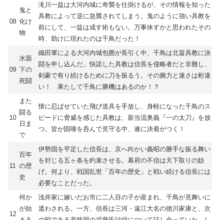
滝川一益は大河内城に奇襲を仕掛けるが、その情報を知った
鬼と
具教によって逆に急襲されてしまう。鬼のように強い具教を
08
化け
前にして、一益は成す術もない。万事休すかと思われたその
物
時、助けに現れたのは千鳥だった！
織田軍による大河内城包囲が長引く中、千鳥は北畠具教に決
水面
闘を申し込んだ。快諾した具教は信長を侵略者だと非難し、
09
下の
剣豪で有り続けるために刀を振るう。その腕力と速さは桁違
死闘
い！ 果たして千鳥に勝機はあるのか！？
また
懐に忍ばせていた飛び道具を手放し、身軽になった千鳥のス
闘る
10
ピードに脅威を感じた具教は、新当流奥義『一の太刀』を放
日ま
つ。皆が固唾を呑んで見守る中、遂に決着がつく！
で
伊勢国を平定した信長は、京へ向かい義昭の勝手な振る舞い
百年
を封じる五ヶ条を約束させる。幕府の不信は天下取りの妨
11
の歴
げ。何より、戦国乱世「百年の歴史」と戦い続ける信長には
史
必要なことだった。
何か
浅井家に嫁いだお市に二人目の子が産まれ、千鳥が見舞いに
が始
遣わされる。一方、信長は三河・遠江大名の徳川家康と、次
12
まる
の戦である若狭国の武藤氏討伐について話し合っていた。し