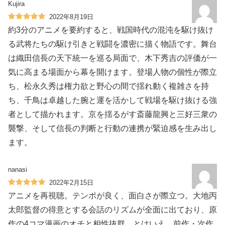
Kujira
2022年8月19日
約3分のアニメを要約すると、戦国時代の混沌を駆け抜け
る武将たちの駆け引きと戦闘を濃密に描く物語です。舞台
は織田信長の天下統一を巡る局面で、木下秀吉の評価が一
気に高まる場面から幕を開けます。登場人物の個性が際立
ち、松永久秀は権力欲と野心の間で揺れ動く複雑さを持
ち、千鳥は卓越した腕と運を活かして戦場を駆け抜ける強
者として描かれます。京を揺るがす斎藤龍興と三好三衆の
襲撃、そして信長の判断と行動の連携が緊迫感を生み出し
ます。
nanasi
2022年2月15日
アニメを再視聴。テンポが良く、面白さが際立つ。大地丙
太郎監督の得意とする会話のリズムが全面に出ており、原
作の4コマ漫画のオチと相性抜群。とはいえ、前作・次作