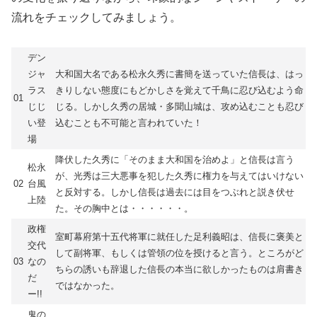
流れをチェックしてみましょう。
デン
ジャ
大和国大名である松永久秀に書簡を送っていた信長は、はっ
ラス
きりしない態度にもどかしさを覚えて千鳥に忍び込むよう命
01
じじ
じる。しかし久秀の居城・多聞山城は、攻め込むことも忍び
い登
込むことも不可能と言われていた！
場
降伏した久秀に「そのまま大和国を治めよ」と信長は言う
松永
が、光秀は三大悪事を犯した久秀に権力を与えてはいけない
02
台風
と反対する。しかし信長は過去には目をつぶれと説き伏せ
上陸
た。その胸中とは・・・・・・。
政権
室町幕府第十五代将軍に就任した足利義昭は、信長に褒美と
交代
して副将軍、もしくは管領の位を授けると言う。ところがど
03
なの
ちらの誘いも辞退した信長の本当に欲しかったものは肩書き
だ
ではなかった。
ー!!
鬼の