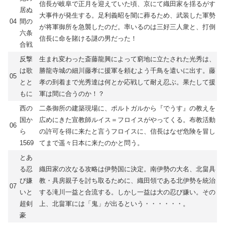
信長が岐阜で正月を迎えていた頃、京にて織田家を揺るがす
居ぬ
大事件が発生する。足利義昭を闇に葬るため、武装した軍勢
04
間の
が将軍御所を急襲したのだ。率いるのは三好三人衆と、打倒
六条
信長に命を賭ける謎の男だった！
合戦
反撃
生まれ変わった斎藤龍興によって窮地に立たされた光秀は、
は歌
勝龍寺城の細川藤孝に援軍を頼むよう千鳥を遣いに出す。藤
05
とと
孝の到着まで光秀達は何とか応戦して耐え忍ぶ。果たして援
もに
軍は間に合うのか！？
西の
二条御所の建築現場に、ポルトガルから『でうす』の教えを
国か
広めにきた宣教師ルイス＝フロイスがやってくる。布教活動
06
ら
の許可を得に来たと言うフロイスに、信長はなぜ危険を冒し
1569
てまで遥々日本に来たのかと問う。
とあ
る忍
織田家の次なる攻略は伊勢国に決定。南伊勢の大名、北畠具
び嫌
教・具房親子を討ち取るために、織田領である北伊勢を統治
07
いと
する滝川一益と合流する。しかし一益は大の忍び嫌い。その
超剣
上、北畠軍には「鬼」が出るという・・・・・・。
豪