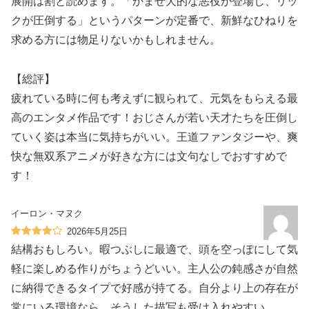
展開は割と読めます。「かませ犬的な悪役が登場し、リッ
クが圧倒する」というパターンが定番で、新鮮なひねりを
求める方には物足りないかもしれません。
【総評】
疲れている時に何も考えずに観られて、元気をもらえる最
高のエンタメ作品です！おじさんが若い天才たちを圧倒し
ていく姿は本当に気持ちがいい。王道ファンタジーや、爽
快な無双系アニメが好きな方には文句なしでおすすめで
す！
イーロン・マヌク
2026年5月25日
結構おもしろい。暇つぶしに最適で、頭を空っぽにして気
軽に楽しめる作りがちょうどいい。主人公の鈍感さが自然
に納得できるタイプで好感が持てる。自分より上の存在が
常にいる環境なら、そうした描写も受け入れやすい。