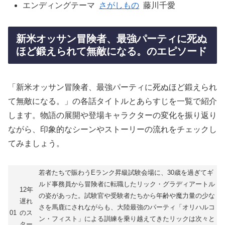
エンディングテーマ
さがしもの
藤川千愛
新米オッサン冒険者、最強パーティに死ぬ
ほど鍛えられて無敵になる。のエピソード
「新米オッサン冒険者、最強パーティに死ぬほど鍛えられ
て無敵になる。」の各話タイトルとあらすじを一覧で紹介
します。物語の展開や登場キャラクターの変化を振り返り
ながら、印象的なシーンやストーリーの流れをチェックし
てみましょう。
若者たちで賑わうEランク昇級試験会場に、30歳を過ぎてギ
ルド事務員から冒険者に転職したリック・グラディアートル
12年
の姿があった。試験官や受験者たちから年齢や魔力量の少な
遅れ
さを馬鹿にされながらも、大陸最強のパーティ「オリハルコ
01
のス
ン・フィスト」による訓練を乗り越えてきたリックは次々と
ター