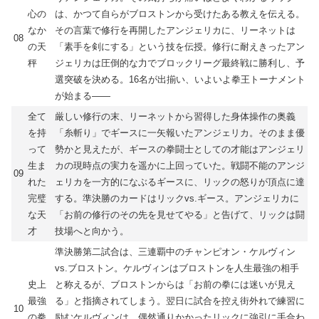
心の
は、かつて自らがブロストンから受けたある教えを伝える。
なか
その言葉で修行を再開したアンジェリカに、リーネットは
08
の天
「素手を剣にする」という技を伝授。修行に耐えきったアン
秤
ジェリカは圧倒的な力でブロックリーグ最終戦に勝利し、予
選突破を決める。16名が出揃い、いよいよ拳王トーナメント
が始まる――
全て
厳しい修行の末、リーネットから習得した身体操作の奥義
を持
「糸斬り」でギースに一矢報いたアンジェリカ。そのまま優
って
勢かと見えたが、ギースの拳闘士としての才能はアンジェリ
生ま
カの現時点の実力を遥かに上回っていた。戦闘不能のアンジ
09
れた
ェリカを一方的になぶるギースに、リックの怒りが頂点に達
完璧
する。準決勝のカードはリックvs.ギース。アンジェリカに
な天
「お前の修行のその先を見せてやる」と告げて、リックは闘
才
技場へと向かう。
準決勝第二試合は、三連覇中のチャンピオン・ケルヴィン
vs.ブロストン。ケルヴィンはブロストンを人生最強の相手
史上
と称えるが、ブロストンからは「お前の拳には迷いが見え
最強
る」と指摘されてしまう。翌日に試合を控え街外れで練習に
10
の拳
励むケルヴィンは、偶然通りかかったリックに強引に手合わ