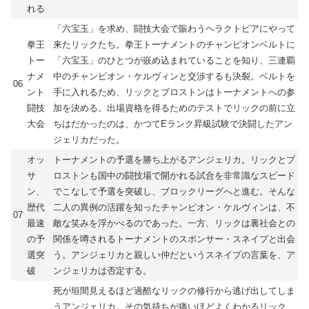
れる
「六宝玉」を求め、闘技大会で賑わうヘラクトピアにやって
拳王
来たリックたち。拳王トーナメントのチャンピオンベルトに
トー
「六宝玉」のひとつが嵌め込まれていることを知り、三連覇
ナメ
中のチャンピオン・ケルヴィンと交渉するも決裂。ベルトを
06
ント
手に入れるため、リックとブロストンはトーナメントへの参
闘技
加を決める。出場資格を得るためのテストでリックの前に立
大会
ちはだかったのは、かつてEランク昇級試験で決闘したアン
ジェリカだった。
オッ
トーナメントの予選を勝ち上がるアンジェリカ。リックとブ
サ
ロストンも国中の闘技場で開かれる試合を非常識なスピード
ン、
でこなして予選を突破し、ブロックリーグへと進む。そんな
歴代
二人の異例の活躍を知ったチャンピオン・ケルヴィンは、不
07
最速
敵な笑みを浮かべるのであった。一方、リックは裏社会との
の予
関係を噂されるトーナメントのスポンサー・スネイプと出会
選突
う。アンジェリカと親しい仲だというスネイプの言葉を、ア
破
ンジェリカは否定する。
死が垣間見えるほど過酷なリックの修行から逃げ出してしま
うアンジェリカ。その気持ちが痛いほどよくわかるリック