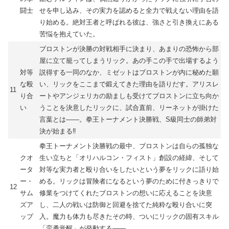
闘士
せを申し込み、その実力を認めると全力で戦えない理由を語
り始める。絶対王者と呼ばれる彼は、強さと引き換えにある
苦悩を抱えていた。
ブロストンが決勝の対戦相手に決まり、あまりの恐怖から部
屋に立て籠ってしまうリック。あの手この手で出場するよう
対等
説得する一同のなか、ミゼットはブロストンが内に秘めた願
な殴
い、リックをここまで鍛えてきた理由を語りだす。アリスレ
11
り合
ートやアンジェリカの励ましも受けてブロストンに立ち向か
い
うことを決意したリックに、試合直前、リーネットが掛けた
言葉とは――。拳王トーナメント決勝戦、S級同士の師弟対
決が始まる‼
拳王トーナメント決勝戦の最中、ブロストンは自らの孤独な
クオ
生い立ちと「オリハルコン・フィスト」創設の経緯、そして
ータ
対等な実力者と殴り合いをしたいという夢をリックに語り始
ー・
める。リックは冒険者になるという夢のために付きっきりで
12
サム
修業をつけてくれたブロストンの想いに応えることを決意
ズア
し、二人の戦いは防御と回避を捨てた純粋な殴り合いに突
ップ
入。魔力も体力も尽きたその時、ついにリックの固有スキル
「蛮勇覚醒」が発動する――