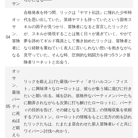
サン
合格発表を待つ間、リックは『ヤマト伝説』に憧れた少年時
オッ
代を思い出していた。英雄ヤマトも持っていたという固有ス
サ
キルの因子が見つかり、冒険者になると宣言したリックだ
ン、
が、スキルが発現することは無く日々が過ぎていく。やがて
04
冒険
夢を諦めてギルド職員として働き始めたリックは、冒険者と
者に
なり経験を重ねていく友人に言いしれない想いを抱きながら
なる
見守っていた。そんな時、圧倒的な戦闘力を持つSランク冒
険者リーネットと出会う。
オッ
サ
リックを鍛え上げた最強パーティ「オリハルコン・フィス
ン、
ト」に興味津々なローロットは、彼らが集う城に遊びに行き
最強
たいと願い出る。城を訪れ、規格外なパーティメンバーたち
パー
に翻弄されながらも次第に打ち解けたローロットに、パーテ
05
ティ
ィの目的を告げ、その鍵となる「六宝玉」の情報収集を依頼
に死
するブロストン。ローロットの情報をもとに北方の街を訪れ
ぬほ
たリックたちは、たまたま居合わせた新人冒険者レイと共に
ど鍛
ワイバーン討伐へ向かう。
えら