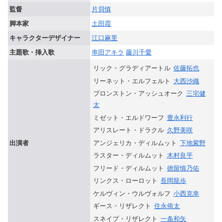
監督
片貝慎
脚本家
土田霞
キャラクターデザイナー
江口麻里
主題歌・挿入歌
串田アキラ
藤川千愛
リック・グラディアートル
佐藤拓也
リーネット・エルフェルト
大西沙織
ブロンストン・アッシュオーク
三宅健
太
ミゼット・エルドワーフ
豊永利行
アリスレート・ドラクル
久野美咲
アンジェリカ・ディルムット
下地紫野
出演者
ラスター・ディルムット
木村良平
フリード・ディルムット
徳留慎乃佑
リンクス・ローロット
長岡龍歩
ケルヴィン・ウルヴォルフ
小西克幸
ギース・リザレクト
住永侑太
スネイプ・リザレクト
一条和矢