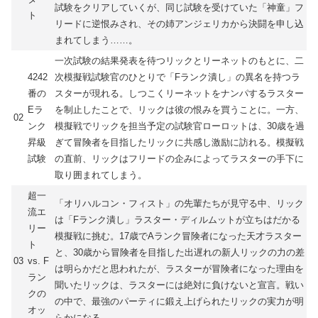
試験をクリアしていくが、同じ試験を受けていた「神童」フ
ト
リードに逆恨みされ、その姉アンジェリカから決闘を申し込
まれてしまう……。
一次試験の結果発表を待つリックとリーネットのもとに、二
4242
次模擬戦試験官のひとりで「Fランク潰し」の異名を持つラ
番の
スターが現れる。しつこくリーネットをナンパするラスター
Eラ
を制止したことで、リックは彼の恨みを買うことに。一方、
02
ンク
模擬戦でリックを担当予定の試験官ローロットは、30歳を過
昇級
ぎて冒険者を目指したリックに共感し激励に訪れる。模擬戦
試験
の直前、リックはフリードの企みによってラスターの手下に
取り囲まれてしまう。
超一
「オリハルコン・フィスト」の先輩たちが見守る中、リック
流エ
は「Fランク潰し」ラスター・ディルムットが立ちはだかる
リー
模擬戦に挑む。17歳でAランク冒険者になった天才ラスター
ト
と、30歳から冒険者を目指した出遅れの新人リックの力の差
03
vs. F
は明らかだと思われたが、ラスターが冒険者になった理由を
ラン
聞いたリックは、ラスターには絶対に負けないと宣言。戦い
クの
の中で、最強のパーティに鍛え上げられたリックの実力が明
オッ
らかになる――