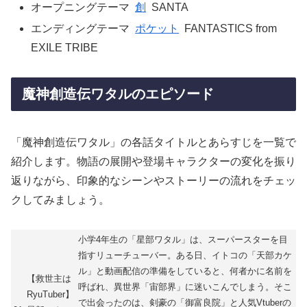
オープニングテーマ
創
SANTA
エンディングテーマ
ポケット
FANTASTICS from
EXILE TRIBE
魔神創造伝ワタルのエピソード
「魔神創造伝ワタル」の各話タイトルとあらすじを一覧で
紹介します。物語の展開や登場キャラクターの変化を振り
返りながら、印象的なシーンやストーリーの流れをチェッ
クしてみましょう。
小学4年生の「星部ワタル」は、スーパースターを目
指すリューチューバー。ある日、イトコの「天部カケ
ル」と動画配信の準備をしていると、何者かに名前を
【救世主は
呼ばれ、異世界「宙部界」に迷いこんでしまう。そこ
RyuTuber】
で出会ったのは、剣豪の「御富良院」と人気Vtuberの