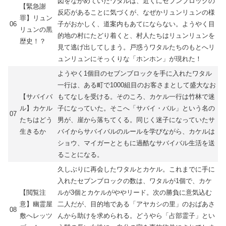
図をながめていたワタルは、近くにセブンブロックの
【緊急謝
反応があることに気づくが、なぜかリュンリュンの様
罪】リュン
06
子がおかしく、道案内もあてにならない。ようやく目
リュンの黒
的地の村にたどり着くと、村人たちはリュンリュンを
歴史！？
見て逃げ出してしまう。戸惑うワタルたちのもとへリ
ュンリュンにそっくりな「ホンホン」が現れた！
ようやく1個目のセブンブロックを手に入れたワタル
一行は、ある町で1000組目のお客さまとして盛大なお
【サバイバ
もてなしを受ける。そのころ、カケル一行は竹林で迷
ル】カケル
子になっていた。そこへ「サバイ・バル」という名の
07
たちはどう
男が、崖から落ちてくる。同じく迷子になっていたサ
生きるか
バイからサバイバルのルールを学びながら、カケルは
ショウ、マイガーとともに過酷なサバイバル生活を送
ることになる。
久しぶりに再会したワタルとカケル。これまでに手に
入れたセブンブロックの数は、ワタルが1個で、カケ
【閲覧注
ルが3個とカケルがややリード。次の勝負に意気込む
意】幽霊屋
二人だが、目的地である「アヤカシの里」のおばあさ
08
敷へレッツ
んから助けを求められる。どうやら「占部霊子」とい