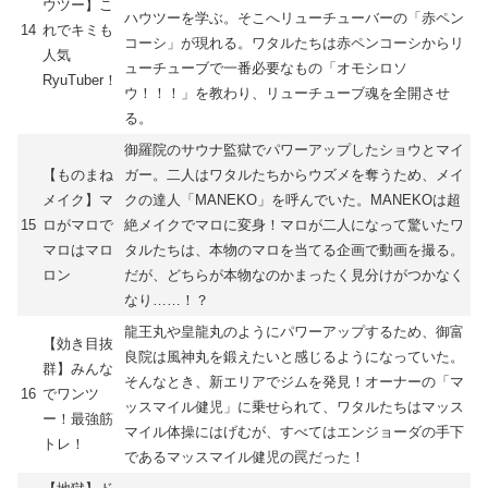
ウツー】こ
ハウツーを学ぶ。そこへリューチューバーの「赤ペン
14
れでキミも
コーシ」が現れる。ワタルたちは赤ペンコーシからリ
人気
ューチューブで一番必要なもの「オモシロソ
RyuTuber！
ウ！！！」を教わり、リューチューブ魂を全開させ
る。
御羅院のサウナ監獄でパワーアップしたショウとマイ
【ものまね
ガー。二人はワタルたちからウズメを奪うため、メイ
メイク】マ
クの達人「MANEKO」を呼んでいた。MANEKOは超
15
ロがマロで
絶メイクでマロに変身！マロが二人になって驚いたワ
マロはマロ
タルたちは、本物のマロを当てる企画で動画を撮る。
ロン
だが、どちらが本物なのかまったく見分けがつかなく
なり……！？
龍王丸や皇龍丸のようにパワーアップするため、御富
【効き目抜
良院は風神丸を鍛えたいと感じるようになっていた。
群】みんな
そんなとき、新エリアでジムを発見！オーナーの「マ
16
でワンツ
ッスマイル健児」に乗せられて、ワタルたちはマッス
ー！最強筋
マイル体操にはげむが、すべてはエンジョーダの手下
トレ！
であるマッスマイル健児の罠だった！