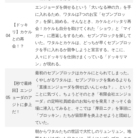
エンジョーダを倒せるという「大いなる神の力」を手
に入れるため、ワタルは7つのお宝「セブンブロッ
ク」を探し始める。そんなとき、カケルとバッタリ再
【ドッキ
会！カケルも自分を助けてくれた「ショウ」と「マイ
リ】カケル
04
ガー」に恩返しをするため、セブンブロックを探して
との再
いた。ワタルとカケルは、どっちが早くセブンブロッ
会！？
クを手に入れるか競争しようと宣言する。そこに、
人々にドッキリを仕掛けまくっている「ドッキリマ
ン」が現れる。
最初のセブンブロックはカケルにとられてしまった。
くやしがるワタルは、セブンブロックを集めるよりも
【秒で最終
「直接エンジョーダを倒せばいんじゃね？」、という
回】エンジ
ことに気づく。ちょうどそのとき「有限会社エンジョ
05
ョーダのア
ーダ」の定時社員総会のお知らせを発見！さっそく会
ジトに参上
場に潜入してみると、そこでは「厚目ニク」を筆頭に
だ！
「ブロッキン」たちが宙部界を炎上させようと団結し
ていた。
朝からワタルたちの世話で大忙しのリュンリュン。地