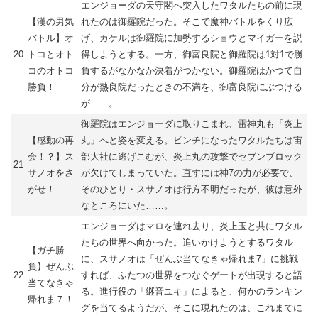
エンジョーダの天守閣へ突入したワタルたちの前に現
【漢の男気
れたのは御羅院だった。そこで魔神バトルをくり広
バトル】オ
げ、カケルは御羅院に加勢するショウとマイガーを説
20
トコとオト
得しようとする。一方、御富良院と御羅院は1対1で勝
コのオトコ
負するがなかなか決着がつかない。御羅院はかつて自
勝負！
分が熱良院だったときの不満を、御富良院にぶつける
が……。
御羅院はエンジョーダに取りこまれ、雷神丸も「炎上
【感動の再
丸」へと姿を変える。ピンチになったワタルたちは宙
会！？】ス
部大社に逃げこむが、炎上丸の攻撃でセブンブロック
21
サノオをさ
が欠けてしまっていた。直すには神7の力が必要で、
がせ！
そのひとり・スサノオは行方不明だったが、彼は意外
なところにいた……。
エンジョーダはマロを連れ去り、炎上玉と共にワタル
たちの世界へ向かった。追いかけようとするワタル
【ガチ勝
に、スサノオは「ぜんぶ当てなきゃ帰れま7」に挑戦
負】ぜんぶ
22
すれば、ふたつの世界をつなぐゲートが出現すると語
当てなきゃ
る。進行役の「継音ユキ」によると、何かのランキン
帰れま７！
グを当てるようだが、そこに現れたのは、これまでに