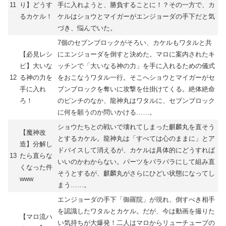
11
り】どうす
手に入れようと、勝負することに！？その一方で、カ
るカケル！
ケルはショウとマイガーがエンジョーダの手下だと気
づき、悩んでいた。
7個のセブンブロックがそろい、カケルもワタルと共
【必見レシ
にエンジョーダを倒すと決めた。マロに案内されたキ
ピ】大いな
ッチンで「大いなる神の力」を手に入れるための儀式
12
る神の力を
をおこなうワタル一行。そこへショウとマイガーがセ
手に入れ
ブンブロックを奪いに攻撃を仕掛けてくる。絶体絶命
ろ！
のピンチのなか、龍神丸はワタルに、セブンブロック
に何を願うのか問いかける……。
ショウたちとの戦いで壊れてしまった麒麟丸を直そう
【魔神改
とするカケル。龍神丸は「すべては心のままに」とア
造】分解し
ドバイスして消えるが、カケルは具体的にどうすれば
13
たら直らな
いいのかわからない。パーツをバラバラにして組み直
くなった件
そうとするが、麒麟丸がさらにひどい状態になってし
www
まう……。
エンジョーダの手下「御羅院」が現れ、倒すべき相手
を認識したワタルとカケル。だが、今は動画を撮りた
【マロ流ハ
い気持ちが大爆発！二人はマロからリューチューブの