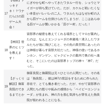
【地獄】ド
にぎやかな町へやってきたワタル一行を、ショウとマ
ッキド
イガーが待ち受けていた。だが、カケルと戦いたくな
キ！？ワナ
17
い本音がバレバレの二人。ワタルたちはなぜか町の人
だらけの罰
から罰ゲームを仕掛けられてしまうが、ここはあらゆ
ゲーム大
る罰ゲームが襲いかかる「罰ゲー村」だった！
会！
宙部界の秘密を教えてくれる場所としてマロが案内し
たのは、なんとエンジョーダの本拠地！潜入したワタ
【神回】世
ルたちが池に飛びこむと、その先の異空間にあったの
界のヒミツ
18
は神様が暮らす宙部大社だった。神様の使いであるホ
を教えま
ンホン、ゲンゲン、ビャクビャクの案内で奥の社へ進
す！
むと、そこにいたのは宙部界トップの神々「神7」だ
った。
御富良院と御羅院は元々ひとりの人間だった。その名
【ざっくり
は「熱良院」。彼は神7の世話をするために作られた
解説】御富
存在で、とても働き者だった。だが、やがて宙部界の
19
良院のでき
人間たちの怒りや妬みの感情から「ベイビーエンジョ
るまでとか
ーダ」が生まれ、神の力を羨む気持ちが芽生えた熱良
院が狙われることになる。