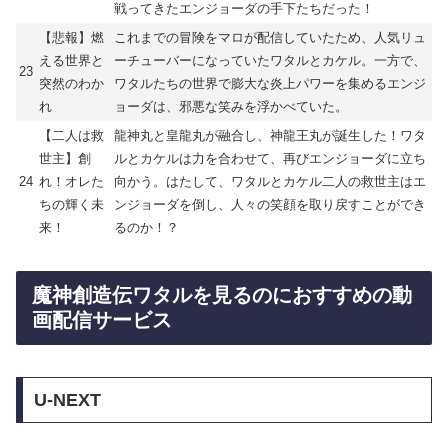
戦ってきたエンジョーダの手下たちだった！
【悲報】燃
これまでの冒険をマロが配信していたため、人気リュ
える世界と
ーチューバーになっていたワタルとカケル。一方で、
23
突然のわか
ワタルたちの世界で膨大な炎上パワーを集めるエンジ
れ
ョーダは、邪悪な笑みを浮かべていた。
【二人は救
龍神丸と皇龍丸が融合し、神龍王丸が誕生した！ワタ
世主】創
ルとカケルは力を合わせて、再びエンジョーダに立ち
24
れ！オレた
向かう。はたして、ワタルとカケル二人の救世主はエ
ちの輝く未
ンジョーダを倒し、人々の笑顔を取り戻すことができ
来！
るのか！？
魔神創造伝ワタルを見るのにおすすめの動
画配信サービス
U-NEXT