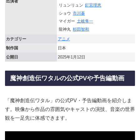
出演者
リュンリュン
釘宮理恵
ショウ
市川蒼
マイガー
土岐隼一
龍神丸
杉田智和
カテゴリー
アニメ
制作国
日本
公開日
2025年1月12日
魔神創造伝ワタルの公式PVや予告編動画
「魔神創造伝ワタル」の公式PV・予告編動画を紹介しま
す。映像から作品の雰囲気やキャストの演技、音楽の世界
観を一足先に体感できます。