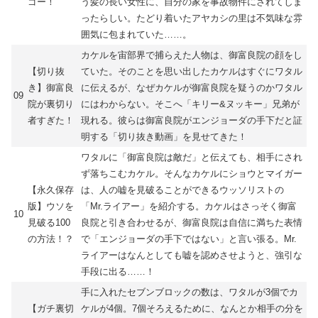
ゴー！
う髪の長い女性に、自分の家を事故物件にされてしま
ったらしい。たどり着いたアヤカシの里は不気味な雰
囲気に包まれていた……。
カケルを宙部界で捕らえた人物は、御富良院の顔をし
【切り抜
ていた。そのことを思い出したカケルはすぐにワタル
き】御富良
に伝えるが、なぜカケルが御富良院を疑うのかワタル
09
院が裏切り
にはわからない。そこへ「キリー&ヌッキー」兄弟が
者すぎた！
現れる。彼らは御富良院がエンジョーダの手下だと証
明する「切り抜き動画」を見せてきた！
ワタルに「御富良院は敵だ」と伝えても、相手にされ
ず落ちこむカケル。そんなカケルにショウとマイガー
【永久保存
は、人の嘘を見破ることができるウッソリストの
版】ウソを
「Mr.ライアー」を紹介する。カケルはさっそく御富
10
見破る100
良院と引き合わせるが、御富良院は自信に満ちた表情
の方法！？
で「エンジョーダの手下ではない」と言い張る。Mr.
ライアーはなんとしても嘘を認めさせようと、強引な
手段に出る……！
手に入れたセブンブロックの数は、ワタルが3個でカ
【ガチ裏切
ケルが4個。7個そろえるために、なんとか相手の分を