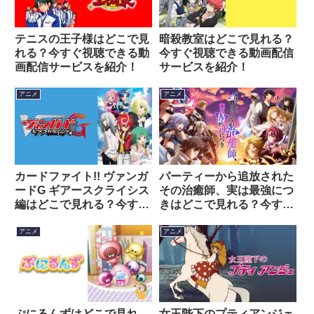
テニスの王子様はどこで見
暗殺教室はどこで見れる？
れる？今すぐ視聴できる動
今すぐ視聴できる動画配信
画配信サービスを紹介！
サービスを紹介！
アニメ
アニメ
カードファイト!! ヴァンガ
パーティーから追放された
ードG ギアースクライシス
その治癒師、実は最強につ
編はどこで見れる？今すぐ
きはどこで見れる？今すぐ
視聴できる動画配信サービ
視聴できる動画配信サービ
スを紹介！
スを紹介！
アニメ
アニメ
ぷにるんずはどこで見れ
女王陛下のプティアンジェ