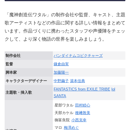
「魔神創造伝ワタル」の制作会社や監督、キャスト、主題
歌アーティストなどの作品に関する詳しい情報をまとめて
います。作品づくりに携わったスタッフや声優陣をチェッ
クして、より深く物語の世界を楽しみましょう。
制作会社
バンダイナムコピクチャーズ
監督
鎌倉由実
脚本家
加藤陽一
キャラクターデザイナー
中野繭子
湯本佳典
FANTASTICS from EXILE TRIBE
lol
主題歌・挿入歌
SANTA
星部ワタル
田村睦心
天部カケル
種﨑敦美
御富良院
小西克幸
マロ
梅澤めぐ