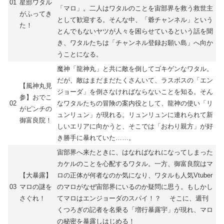
01
星部ワタル
「マロ」。二人はワタルのことを宙部界を救う救世主
がふってき
として歓迎する。そんな中、「爺チャンネル」という
た！
とんでもないヤツが人々を困らせているという話を聞
き、ワタルたちは「チャンネル登録お願い島」へ向か
うことになる。
魔神「龍神丸」と共に敵を倒してゴキゲンなワタル。
だが、敵はまだまだたくさんいて、ラスボスの「エン
【風神丸見
ジョーダ」を倒さなければならないことを知る。そん
参】おでこ
02
なワタルたちの冒険の案内役として、龍神の使い「リ
がピンチの
ュンリュン」が現れる。リュンリュンに連れられて新
御富良院！
しいエリアに向かうと、そこでは「おわり親方」が好
き勝手に暴れていた……。
宙部界へ来たときに、はなればなれになってしまった
カケルのことを心配するワタル。一方、御富良院はマ
【大暴露】
ロの正体が何者なのか気になり、ワタルも人気Vtuber
03
マロの謎を
のマロがなぜ宙部界にいるのか疑問に思う。もしかし
さぐれ！
てマロはエンジョーダのスパイ！？ そこに、週刊
くつろぎの記者を名乗る「増行暴露宇」が現れ、マロ
の秘密を暴露しはじめる！