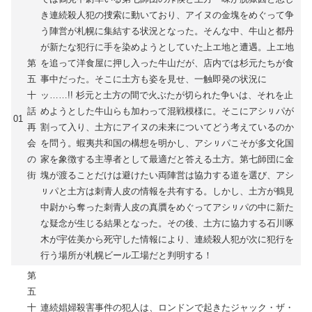
き連続殺人犯の捜索に動いており、アイヌの金塊をめぐって争
う陣営が札幌に集結する状況となった。そんな中、牛山と都丹
が新たな犯行に手を染めようとしていた上エ地と遭遇。上エ地
第
を追って洋食屋に押し入った牛山だが、店内では杉元たちが食
五
事中だった。そこに土方も姿を見せ、一触即発の状況に
十
ッ……!! 杉元と土方の間で火ぶたが切られた争いは、それを止
話
めようとした牛山らも加わって混戦模様に。そこにアシㇼパが
01
再
割って入り、土方にアイヌの未来についてどう考えているのか
会
を問う。蝦夷共和国の構想を明かし、アシㇼパこそが多文化国
の
家を象徴する主導者として最適だと答える土方。第七師団に金
街
塊が渡ることだけは避けたい両陣営は協力する道を選び、アシ
ㇼパと土方は刺青人皮の情報を共有する。しかし、土方が鶴見
中尉から奪った刺青人皮の真贋をめぐってアシㇼパの中に新た
な疑念が生じる結果となった。その後、土方に協力する石川啄
木が宇佐美から死守した情報により、連続殺人犯が次に犯行を
行う場所が札幌ビール工場だと判明する！
第
五
十
連続娼婦殺害事件の犯人は、ロンドンで起きたジャック・ザ・