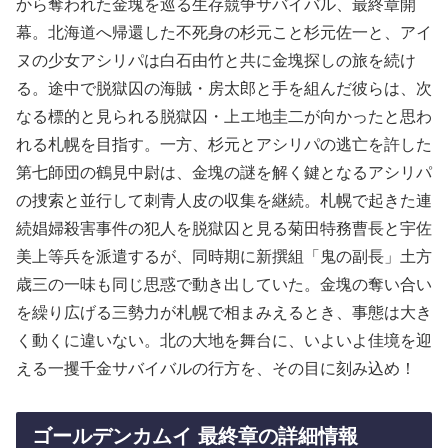
から奪われた金塊を巡る生存競争サバイバル、最終章開
幕。北海道へ帰還した不死身の杉元こと杉元佐一と、アイ
ヌの少女アシリパは白石由竹と共に金塊探しの旅を続け
る。途中で脱獄囚の海賊・房太郎と手を組んだ彼らは、次
なる標的と見られる脱獄囚・上エ地圭二が向かったと思わ
れる札幌を目指す。一方、杉元とアシリパの逃亡を許した
第七師団の鶴見中尉は、金塊の謎を解く鍵となるアシリパ
の捜索と並行して刺青人皮の収集を継続。札幌で起きた連
続娼婦殺害事件の犯人を脱獄囚と見る菊田特務曹長と宇佐
美上等兵を派遣するが、同時期に新撰組「鬼の副長」土方
歳三の一味も同じ思惑で動き出していた。金塊の奪い合い
を繰り広げる三勢力が札幌で相まみえるとき、事態は大き
く動くに違いない。北の大地を舞台に、いよいよ佳境を迎
える一攫千金サバイバルの行方を、その目に刻み込め！
ゴールデンカムイ 最終章の詳細情報