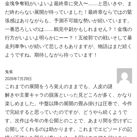
金塊争奪戦がいよいよ最終章に突入〜……と思いきや、ま
だ終わらない展開が待っていました！最終章ならではの緊
張感はありながらも、予測不可能な勢いが続いています。
一番恐ろしいのは……鶴見中尉かもしれません？！金塊の
行方がいよいよ明らかにーー？！五稜郭での戦いそして暴
走列車争いが続いて悲しさもありますが、物語はまだ続く
ようですね。期待しながら待っています！
鬼雀
2026年7月29日
これまでの展開をうろ覚えのままでも、人皮の謎
解きや主要キャラの脱落といった見どころが多く、かなり
楽しめました。中盤以降の展開の畳み掛けは圧巻で、今作
で完結すると思っていたのですが、どうやら続くようで
す。次作は今年の冬公開とのことで、あまり間を空けずに
公開してくれるのは助かります。これまでエピソードの記