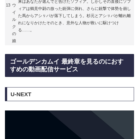
来はあなたが選んでと告げたソフィア。しかしその直後にソフ
13
ウ
ィアは鶴見中尉の放った銃弾に倒れ、さらに銃撃で体勢を崩し
イ
た馬からアシㇼパが落下してしまう。杉元とアシㇼパが離れ離
ル
れになりかけたそのとき、意外な人物が救いに駆けつけ
ク
る……。
の
娘
ゴールデンカムイ 最終章を見るのにおす
すめの動画配信サービス
U-NEXT