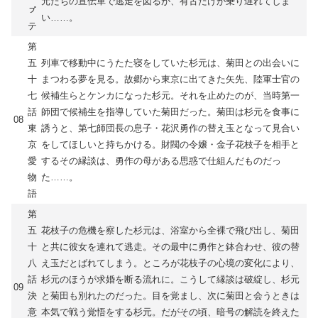
元たちの宣伝車で逃走を図るが、有古だけが乗り遅れてしま
ㇷ゚
い……。
テ
第
五
列車で移動中にうたた寝をしていた杉元は、菊田との出会いに
十
まつわる夢を見る。故郷から東京に出てきた矢先、陸軍士官の
七
候補生らとケンカになった杉元。それを止めたのが、当時第一
話
師団で候補生を指導していた菊田だった。菊田は杉元を食事に
08
東
誘うと、第七師団長の息子・花沢勇作の替え玉となって見合い
京
をしてほしいと持ちかける。財閥の令嬢・金子花枝子を相手と
愛
するその縁談は、勇作の母がある思惑で仕組んだものだっ
物
た……。
語
第
五
花枝子の危機を察した杉元は、浴室から全裸で飛び出し、菊田
十
と共に彼女を連れて逃走。その最中に勇作と鉢合わせ、彼の替
八
え玉だとばれてしまう。ところが花枝子の心境の変化により、
話
杉元のほうが求婚を断る流れに。こうして縁談は破綻し、杉元
09
決
と菊田も別れたのだった。目を覚まし、次に菊田と会うときは
意
本気で戦う覚悟をする杉元。だがその頃、暗号の解読を終えた