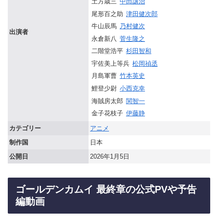
土方歳三
中田譲治
尾形百之助
津田健次郎
牛山辰馬
乃村健次
出演者
永倉新八
菅生隆之
二階堂浩平
杉田智和
宇佐美上等兵
松岡禎丞
月島軍曹
竹本英史
鯉登少尉
小西克幸
海賊房太郎
関智一
金子花枝子
伊藤静
カテゴリー
アニメ
制作国
日本
公開日
2026年1月5日
ゴールデンカムイ 最終章の公式PVや予告
編動画