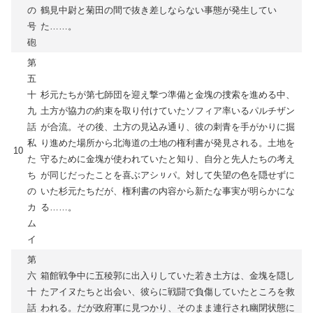
の
鶴見中尉と菊田の間で抜き差しならない事態が発生してい
号
た……。
砲
第
五
十
杉元たちが第七師団を迎え撃つ準備と金塊の捜索を進める中、
九
土方が協力の約束を取り付けていたソフィア率いるパルチザン
話
が合流。その後、土方の見込み通り、彼の刺青を手がかりに掘
私
り進めた場所から北海道の土地の権利書が発見される。土地を
10
た
守るために金塊が使われていたと知り、自分と先人たちの考え
ち
が同じだったことを喜ぶアシㇼパ。対して失望の色を隠せずに
の
いた杉元たちだが、権利書の内容から新たな事実が明らかにな
カ
る……。
ム
イ
第
六
箱館戦争中に五稜郭に出入りしていた若き土方は、金塊を隠し
十
たアイヌたちと出会い、彼らに戦闘で負傷していたところを救
話
われる。だが政府軍に見つかり、そのまま連行され幽閉状態に