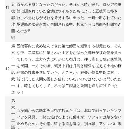
五
置かれる身となったのだった。それから時が経ち、ロシア領事
11
稜
館に隠されていた金塊はウイルクたちによって五稜郭に移さ
郭
れ、杉元たちがそれを発見するに至った。一時中断されていた
攻
駆逐艦の艦砲射撃が再開される中、杉元たちは局面を打開でき
囲
るのか⁉︎
戦
第
五稜郭内に攻め込んできた第七師団を迎撃する杉元たち。そん
六
な中、二階堂に狙撃された土方をかばった都丹が致命傷を負っ
十
てしまう。土方を先に行かせた都丹は、押し寄せる敵と銃撃戦
一
を展開。一方その頃、鶴見中尉は月島と鯉登を従えて土地の権
12
話
利書の捜索を進めていた。ところが、鯉登が鶴見中尉に対し、
武
嘘で試した人間の愛しか信じていないのではないかと問いただ
士
す。時を同じくして、杉元は二階堂と死闘を繰り広げていた
道
ッ！
第
六
五稜郭からの脱出を目指す杉元たちは、北口で戦っていたソフ
十
ィアを発見。一緒に逃げるように促すが、ソフィアは敵を食い
二
止めるためにその場に留まる道を選ぶ。別れ際、アシㇼパに未
話