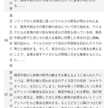
中、鶴見中尉の口から彼らが知らなかった真実が明かされ
の
る……。
骨
第
五
ソフィアから北海道に渡ったウイルクの変化が明かされたあ
十
と、鶴見中尉はその後の彼の歩みについて語り始める。ウイル
五
クたちが金塊の在り処を知る老人の消息を追っている頃、鶴見
話
中尉は部下と共にその老人を最初に目撃した有古の父に接触。
06
全
彼の話から、ウイルクがかつて自分の写真館を訪れたゲリラの
て
男だと確信する。そして、有古の父にウイルクの過去を教える
の
ことで、金塊を探すアイヌたちの関係に大きな亀裂をもたらし
元
た……。
凶
第
鶴見中尉から刺青の暗号の解き方を教えるように迫られたアシ
五
ㇼパは、暗号の鍵と思われる父のアイヌ語での名前「ホㇿケウ
十
オㇱコニ」を口にしてしまう。伝令を装って部屋に入った有古
六
がアシㇼパの解放を試みるが、鶴見中尉はこれを察知。強行策
07
話
に出た有古は、加勢してきた月島と鯉登の妨害をかいくぐって
イ
アシㇼパたちと教会を脱出する。ちょうどそこに駆けつけた杉
ポ