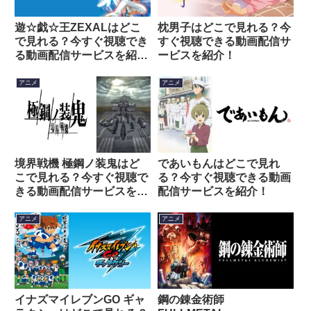
遊☆戯☆王ZEXALはどこ
枕男子はどこで見れる？今
で見れる？今すぐ視聴でき
すぐ視聴できる動画配信サ
る動画配信サービスを紹
ービスを紹介！
介！
アニメ
アニメ
境界戦機 極鋼ノ装鬼はど
であいもんはどこで見れ
こで見れる？今すぐ視聴で
る？今すぐ視聴できる動画
きる動画配信サービスを紹
配信サービスを紹介！
介！
アニメ
アニメ
イナズマイレブンGO ギャ
鋼の錬金術師