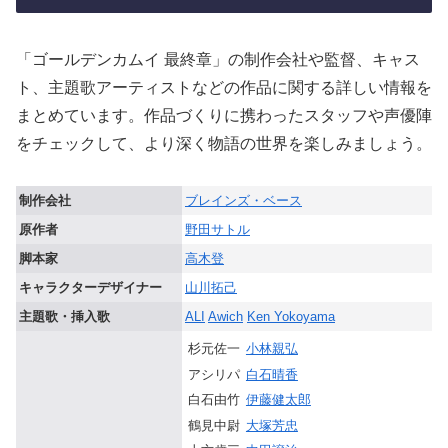
「ゴールデンカムイ 最終章」の制作会社や監督、キャス
ト、主題歌アーティストなどの作品に関する詳しい情報を
まとめています。作品づくりに携わったスタッフや声優陣
をチェックして、より深く物語の世界を楽しみましょう。
制作会社
ブレインズ・ベース
原作者
野田サトル
脚本家
高木登
キャラクターデザイナー
山川拓己
主題歌・挿入歌
ALI
Awich
Ken Yokoyama
杉元佐一
小林親弘
アシリパ
白石晴香
白石由竹
伊藤健太郎
鶴見中尉
大塚芳忠