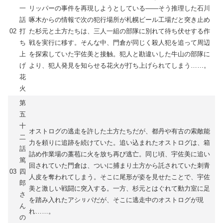
一
リッパーの事件を再現しようとしている――そう推理した石川
話
啄木からの情報で次の犯行場所が札幌ビール工場だと突き止め
02
打
た杉元と土方たちは、三人一組の部隊に別れて待ち伏せする作
ち
戦を実行に移す。そんな中、門倉が同じく殺人犯を追って周辺
上
を探索していた宇佐美と接触。犯人と勘違いした牛山の部隊に
げ
より、犯人発見を知らせる花火が打ち上げられてしまう……。
花
火
第
五
十
オストログの逃走を許した土方たちだが、都丹や有古の索敵能
二
力を頼りに追跡を続けていた。追い込まれたオストログは、箱
話
詰め作業場の藁苞に火を放ち再び逃亡。同じ頃、宇佐美に追い
篤
回されていた門倉は、ついに捕まり土方から託されていた刺青
03
四
人皮を奪われてしまう。そこに尾形が姿を見せたことで、宇佐
郎
美と激しい戦闘に突入する。一方、杉元とはぐれて動力室に足
さ
を踏み入れたアシㇼパだが、そこに逃走中のオストログが現
ん
れ……。
の