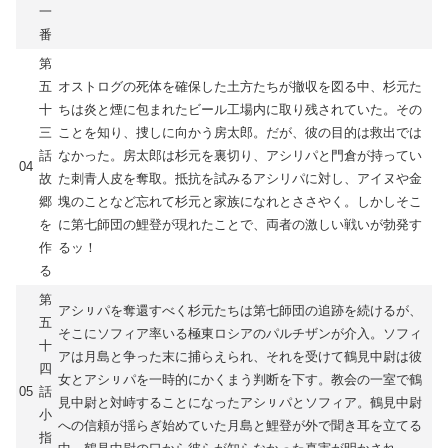
一
番
第
五
オストログの死体を確保した土方たちが撤収を図る中、杉元た
十
ちは炎と煙に包まれたビール工場内に取り残されていた。その
三
ことを知り、捜しに向かう房太郎。だが、彼の目的は救出では
話
なかった。房太郎は杉元を裏切り、アシリパと門倉が持ってい
04
故
た刺青人皮を奪取。抵抗を試みるアシリパに対し、アイヌや金
郷
塊のことなど忘れて杉元と家族になれとささやく。しかしそこ
を
に第七師団の鯉登が現れたことで、両者の激しい戦いが勃発す
作
るッ！
る
第
アシㇼパを奪還すべく杉元たちは第七師団の追跡を続けるが、
五
そこにソフィア率いる極東ロシアのパルチザンが介入。ソフィ
十
アは月島と争った末に捕らえられ、それを受けて鶴見中尉は彼
四
女とアシㇼパを一時的にかくまう判断を下す。教会の一室で鶴
05
話
見中尉と対峙することになったアシㇼパとソフィア。鶴見中尉
小
への信頼が揺らぎ始めていた月島と鯉登が外で聞き耳を立てる
指