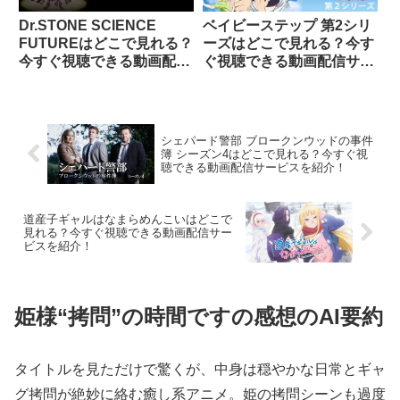
Dr.STONE SCIENCE
ベイビーステップ 第2シリ
FUTUREはどこで見れる？
ーズはどこで見れる？今す
今すぐ視聴できる動画配信
ぐ視聴できる動画配信サー
サービスを紹介！
ビスを紹介！
シェパード警部 ブロークンウッドの事件
簿 シーズン4はどこで見れる？今すぐ視
聴できる動画配信サービスを紹介！
道産子ギャルはなまらめんこいはどこで
見れる？今すぐ視聴できる動画配信サー
ビスを紹介！
姫様“拷問”の時間ですの感想のAI要約
タイトルを見ただけで驚くが、中身は穏やかな日常とギャ
グ拷問が絶妙に絡む癒し系アニメ。姫の拷問シーンも過度