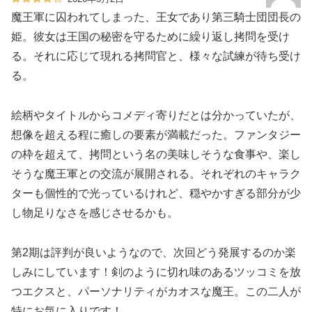
魔王軍に囚われてしまった、王女であり第三騎士団団長の
姫。彼女は王国の秘密を守るために繰り返し拷問を受け
る。それに応じて現れる拷問官と、様々な試練が待ち受け
る。
絵柄やタイトルからコメディ寄りだとは分かっていたが、
想像を超える程に癒しの要素が満載だった。ファンタジー
の枠を超えて、拷問という名の美味しそうな食事や、楽し
そうな魔王軍との交流が展開される。それぞれのキャラク
ターも個性的で光っているけれど、穏やかすぎる部分が少
し物足りなさを感じさせるかも。
第2期は評判が良いようなので、次回どう発展するのか楽
しみにしています！剣のように切れ味のあるツッコミを放
つエクスと、パーソナリティがカオスな魔王。この二人が
特にお気に入りです！