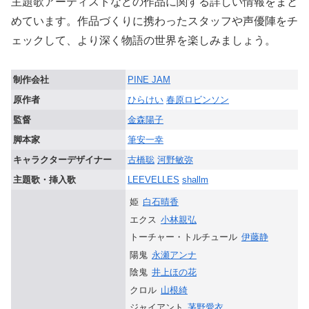
主題歌アーティストなどの作品に関する詳しい情報をまと
めています。作品づくりに携わったスタッフや声優陣をチ
ェックして、より深く物語の世界を楽しみましょう。
制作会社
PINE JAM
原作者
ひらけい
春原ロビンソン
監督
金森陽子
脚本家
筆安一幸
キャラクターデザイナー
古橋聡
河野敏弥
主題歌・挿入歌
LEEVELLES
shallm
姫
白石晴香
エクス
小林親弘
トーチャー・トルチュール
伊藤静
陽鬼
永瀬アンナ
陰鬼
井上ほの花
クロル
山根綺
ジャイアント
茅野愛衣