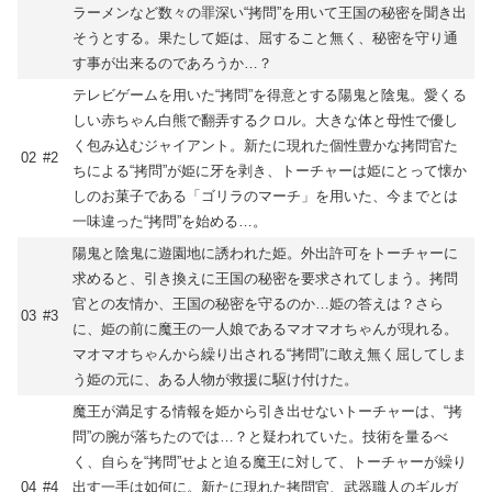
ラーメンなど数々の罪深い“拷問”を用いて王国の秘密を聞き出
そうとする。果たして姫は、屈すること無く、秘密を守り通
す事が出来るのであろうか…？
テレビゲームを用いた“拷問”を得意とする陽鬼と陰鬼。愛くる
しい赤ちゃん白熊で翻弄するクロル。大きな体と母性で優し
く包み込むジャイアント。新たに現れた個性豊かな拷問官た
02
#2
ちによる“拷問”が姫に牙を剥き、トーチャーは姫にとって懐か
しのお菓子である「ゴリラのマーチ」を用いた、今までとは
一味違った“拷問”を始める…。
陽鬼と陰鬼に遊園地に誘われた姫。外出許可をトーチャーに
求めると、引き換えに王国の秘密を要求されてしまう。拷問
官との友情か、王国の秘密を守るのか…姫の答えは？さら
03
#3
に、姫の前に魔王の一人娘であるマオマオちゃんが現れる。
マオマオちゃんから繰り出される“拷問”に敢え無く屈してしま
う姫の元に、ある人物が救援に駆け付けた。
魔王が満足する情報を姫から引き出せないトーチャーは、“拷
問”の腕が落ちたのでは…？と疑われていた。技術を量るべ
く、自らを“拷問”せよと迫る魔王に対して、トーチャーが繰り
04
#4
出す一手は如何に。新たに現れた拷問官、武器職人のギルガ