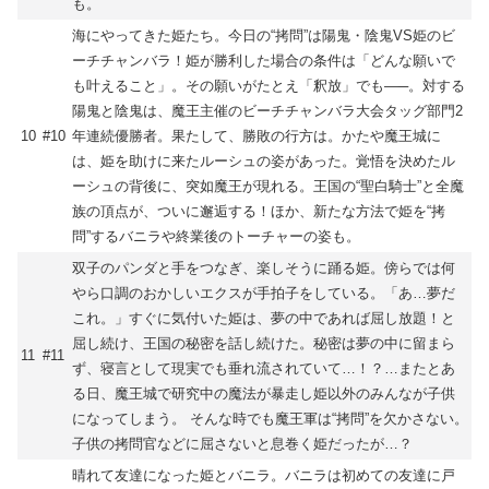
も。
海にやってきた姫たち。今日の“拷問”は陽鬼・陰鬼VS姫のビ
ーチチャンバラ！姫が勝利した場合の条件は「どんな願いで
も叶えること」。その願いがたとえ「釈放」でも―─。対する
陽鬼と陰鬼は、魔王主催のビーチチャンバラ大会タッグ部門2
10
#10
年連続優勝者。果たして、勝敗の行方は。かたや魔王城に
は、姫を助けに来たルーシュの姿があった。覚悟を決めたル
ーシュの背後に、突如魔王が現れる。王国の“聖白騎士”と全魔
族の頂点が、ついに邂逅する！ほか、新たな方法で姫を“拷
問”するバニラや終業後のトーチャーの姿も。
双子のパンダと手をつなぎ、楽しそうに踊る姫。傍らでは何
やら口調のおかしいエクスが手拍子をしている。「あ…夢だ
これ。」すぐに気付いた姫は、夢の中であれば屈し放題！と
屈し続け、王国の秘密を話し続けた。秘密は夢の中に留まら
11
#11
ず、寝言として現実でも垂れ流されていて…！？…またとあ
る日、魔王城で研究中の魔法が暴走し姫以外のみんなが子供
になってしまう。 そんな時でも魔王軍は“拷問”を欠かさない。
子供の拷問官などに屈さないと息巻く姫だったが…？
晴れて友達になった姫とバニラ。バニラは初めての友達に戸