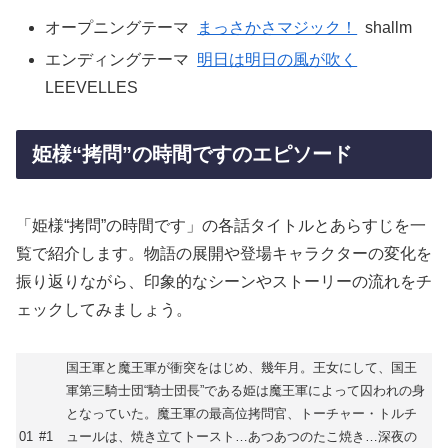
オープニングテーマ
まっさかさマジック！
shallm
エンディングテーマ
明日は明日の風が吹く
LEEVELLES
姫様“拷問”の時間ですのエピソード
「姫様“拷問”の時間です」の各話タイトルとあらすじを一
覧で紹介します。物語の展開や登場キャラクターの変化を
振り返りながら、印象的なシーンやストーリーの流れをチ
ェックしてみましょう。
国王軍と魔王軍が衝突をはじめ、幾年月。王女にして、国王
軍第三騎士団“騎士団長”である姫は魔王軍によって囚われの身
となっていた。魔王軍の最高位拷問官、トーチャー・トルチ
01
#1
ュールは、焼き立てトースト…あつあつのたこ焼き…深夜の