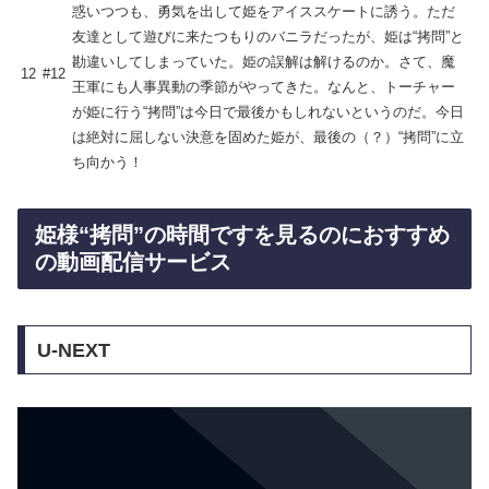
惑いつつも、勇気を出して姫をアイススケートに誘う。ただ
友達として遊びに来たつもりのバニラだったが、姫は“拷問”と
勘違いしてしまっていた。姫の誤解は解けるのか。さて、魔
12
#12
王軍にも人事異動の季節がやってきた。なんと、トーチャー
が姫に行う“拷問”は今日で最後かもしれないというのだ。今日
は絶対に屈しない決意を固めた姫が、最後の（？）“拷問”に立
ち向かう！
姫様“拷問”の時間ですを見るのにおすすめ
の動画配信サービス
U-NEXT