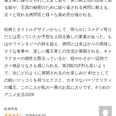
魔王軍に捕らえられた王女であり、第三騎士団の団長であ
る姫が、王国の秘密のために繰り返される拷問に耐える。
次々と現れる拷問官と様々な責め苦が描かれる。
絵柄とタイトルデザインからして、明らかにコメディ寄り
だとは思っていたが予想を上回る癒しの要素があった。も
はやファンタジーの枠を超え、拷問とは名ばかりの美味し
そうな食事や、楽しい魔王軍との交流が展開される。キャ
ラクターの個性も際立っているが、穏やかさが一辺倒で
少々物足りなさも感じられる。第2期の評判も良いよう
で、次にどのように展開されるのか楽しみだ 剣士として
の鋭いツッコミを持つエクスと、カオスなパーソナリティ
の魔王。この二人が私の一番のお気に入りです。#うめの
アニメ生活2026
松本尚也
2026年5月2日