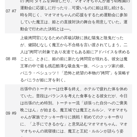
の“拷問”タイムを満喫したり、マオマオちゃんが通う幼稚園の
運動会に応援しに行ったり…可愛いものに姫は屈し続ける。
07
#7
時を同じく、マオマオちゃんの応援をするため運動会に参加
していた魔王は、姫との直接対決の舞台を用意していた。運
動会で行われた決戦とは──。
上級拷問官になるための昇級試験に挑む陽鬼と陰鬼だった
が、健闘むなしく魔王から不合格を言い渡されてしまう。二
人は“拷問”の対象であり友達でもある姫にアドバイスを求める
08
#8
ことに。ときに、姫の前に新たな拷問官が現れる。彼女は魔
王軍の中で最も残忍酷薄な吸血鬼一族、ペシュッツ家の娘、
バニラ・ペシュッツ！「恐怖と絶望の本物の“拷問”」を策略す
るバニラが姫に牙を剥く。
出張中のトーチャーは仕事を終え、ホテルで疲れた体を休め
ていた。普段はバランスを考えた食事をとる彼女だが、今日
は出張のため特別。トーチャー流「頑張った自分へのご褒美
晩ごはん」が始まる。魔王城では魔王とルルン、マオマオち
09
#9
ゃんが家族でクッキー作りに挑戦！初めてのクッキー作り
に、「上手にできるかな」と意気込むマオマオちゃん。マオ
マオちゃんの就寝後には、魔王と王妃・ルルンが語らう姿