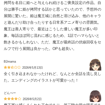
拷問を名目に姫へと与えられ続けるご褒美設定の作品。自
分は勝手に姫が拷問する話かと思っていたので、予想外の
展開に驚いた。姫は魔王城に自然と溶け込み、他のキャラ
と遊んだり助け合ったりする日常系アニメ寄りの雰囲気。
魔王は善人寄りで、最近はこうした優しい魔王が多い印
象。毎話ほぼ同じ流れに感じるため、1話でハマらないと
飽きるかもしれない。ただ、魔王が最終話の伏線回収をセ
ルフで行う展開は良かった。OPも超良い。
B2mama
2026年5月13日
全く引き込まれなかったけれど、なんとか全話を流し見し
た。エンディングのイラストが可愛かった！
どんぺー
2026年5月2日