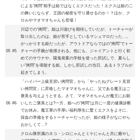
による“拷問”相手は姫ではなくエクスだった！エクスは姫の二
の舞いにならず、王国の秘密を守り通せるのか！？ほか、ク
ロルやマオマオちゃんも登場！
川辺での“拷問”。姫は川遊びを期待していたが、トーチャーが
取り出したのは、姫が苦手としているマシュマロだった…。
がっかりする姫だったが、アウトドアならではの“拷問”でトー
05
#5
チャーの手腕が発揮される。他にも、ジャイアントと行く初
めてのサウナや、陽鬼発案の学校を使った肝試しで、夏らし
い“拷問”を堪能する姫。しかし肝試しの当日、あるトラブルが
起きてしまう。
「ハイパー上級見習い拷問官」から「やったねグレート見習
い拷問官」に昇格したマオマオちゃんに、父である魔王はご
褒美を与えようとする。さて、マオマオちゃんが魔王にお願
06
#6
いしたご褒美とは?一方、姫への“拷問”は月に一度の健康診断
でお休み。魔王軍の手厚い福利厚生に驚くエクスをよそに、
採血の準備をするトーチャーだったが、姫の様子がなにやら
おかしくて...?
クロル隊所属のネコ・シロにゃんとミケにゃんと共に癒やし