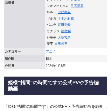
出演者
マオマオちゃん
日高里菜
ルルン
中原麻衣
ギルガ
千本木彩花
バニラ
富田美憂
カナッジ
福島潤
ジモチ
大塚芳忠
魔王
玄田哲章
カテゴリー
アニメ
制作国
日本
公開日
2024年1月8日
姫様“拷問”の時間ですの公式PVや予告編
動画
「姫様“拷問”の時間です」の公式PV・予告編動画を紹介し