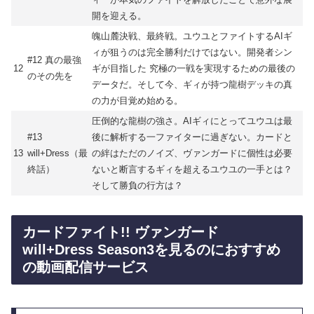
開を迎える。
魄山麓決戦、最終戦。ユウユとファイトするAIギ
ィが狙うのは完全勝利だけではない。開発者シン
#12 真の最強
12
ギが目指した 究極の一戦を実現するための最後の
のその先を
データだ。そして今、ギィが持つ龍樹デッキの真
の力が目覚め始める。
圧倒的な龍樹の強さ。AIギィにとってユウユは最
#13
後に解析する一ファイターに過ぎない。カードと
13
will+Dress（最
の絆はただのノイズ、ヴァンガードに個性は必要
終話）
ないと断言するギィを超えるユウユの一手とは？
そして勝負の行方は？
カードファイト!! ヴァンガード
will+Dress Season3を見るのにおすすめ
の動画配信サービス