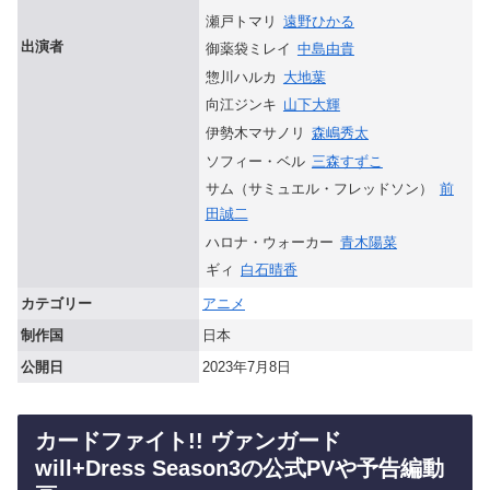
瀬戸トマリ
遠野ひかる
出演者
御薬袋ミレイ
中島由貴
惣川ハルカ
大地葉
向江ジンキ
山下大輝
伊勢木マサノリ
森嶋秀太
ソフィー・ベル
三森すずこ
サム（サミュエル・フレッドソン）
前
田誠二
ハロナ・ウォーカー
青木陽菜
ギィ
白石晴香
カテゴリー
アニメ
制作国
日本
公開日
2023年7月8日
カードファイト!! ヴァンガード
will+Dress Season3の公式PVや予告編動