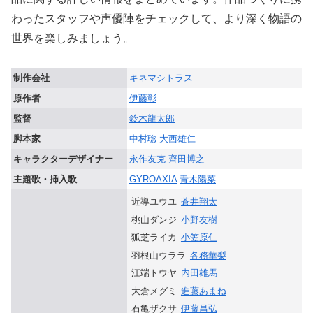
わったスタッフや声優陣をチェックして、より深く物語の
世界を楽しみましょう。
制作会社
キネマシトラス
原作者
伊藤彰
監督
鈴木龍太郎
脚本家
中村聡
大西雄仁
キャラクターデザイナー
永作友克
齊田博之
主題歌・挿入歌
GYROAXIA
青木陽菜
近導ユウユ
蒼井翔太
桃山ダンジ
小野友樹
狐芝ライカ
小笠原仁
羽根山ウララ
各務華梨
江端トウヤ
内田雄馬
大倉メグミ
進藤あまね
石亀ザクサ
伊藤昌弘