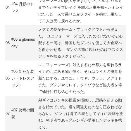
フォーマーズの拡大が止まらない。ついにハルカ
#04 月影のド
04
までもがデイブレイク を離れた事を知ったミレイ
レス
はたった一人で乗りこみファイトを挑む。果たし
て二人は元に戻れるのか。
メグミの姿がチーム・ブラックアウトから消え
た。 ユニフォーマーズに入ったのではないかと心
#05 a glorious
05
配する一同は、帰国したダンジを促して大倉家へ
day
と向かわせる。 ダンジの前に現れたのはマスクス
デッキを操るメグミだった。
ユニフォーマーズに対抗するため努力を重ねるラ
#06 新たな装
イカの元にある物が届く。それはライカの決意を
06
い（ドレスア
新たにする。ユウユ、トウヤ、ウララ、メグミも
ップ）
また、ダンジやミレイ、タイゾウなど協力者を得
て修行に打ち込むのだった。
AIギィはジンキの提案を拒絶し、思惑を超える動
きを始めていた。道を間違えたのなら正さねばな
#07 終焉の開
07
らない。 ジンキは育ての親としてギィに決闘を挑
花
む。発明者である兄シンギが愛用したデッキを携
えて。