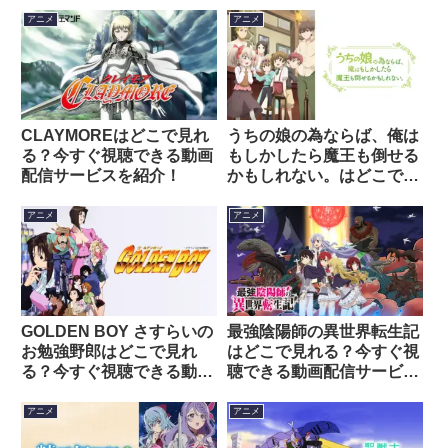
アニメ
アニメ
CLAYMOREはどこで見れ
うちの娘の為ならば、俺は
る？今すぐ視聴できる動画
もしかしたら魔王も倒せる
配信サービスを紹介！
かもしれない。はどこで見
れる？今すぐ視聴できる動
画配信サービスを紹介！
アニメ
アニメ
GOLDEN BOY さすらいの
最強陰陽師の異世界転生記
お勉強野郎はどこで見れ
はどこで見れる？今すぐ視
る？今すぐ視聴できる動画
聴できる動画配信サービス
配信サービスを紹介！
を紹介！
アニメ
アニメ