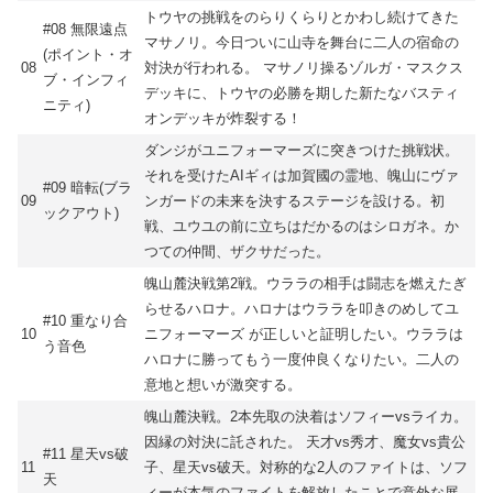
トウヤの挑戦をのらりくらりとかわし続けてきた
#08 無限遠点
マサノリ。今日ついに山寺を舞台に二人の宿命の
(ポイント・オ
08
対決が行われる。 マサノリ操るゾルガ・マスクス
ブ・インフィ
デッキに、トウヤの必勝を期した新たなバスティ
ニティ)
オンデッキが炸裂する！
ダンジがユニフォーマーズに突きつけた挑戦状。
それを受けたAIギィは加賀國の霊地、魄山にヴァ
#09 暗転(ブラ
09
ンガードの未来を決するステージを設ける。初
ックアウト)
戦、ユウユの前に立ちはだかるのはシロガネ。か
つての仲間、ザクサだった。
魄山麓決戦第2戦。ウララの相手は闘志を燃えたぎ
らせるハロナ。ハロナはウララを叩きのめしてユ
#10 重なり合
10
ニフォーマーズ が正しいと証明したい。ウララは
う音色
ハロナに勝ってもう一度仲良くなりたい。二人の
意地と想いが激突する。
魄山麓決戦。2本先取の決着はソフィーvsライカ。
因縁の対決に託された。 天才vs秀才、魔女vs貴公
#11 星天vs破
11
子、星天vs破天。対称的な2人のファイトは、ソフ
天
ィーが本気のファイトを解放したことで意外な展