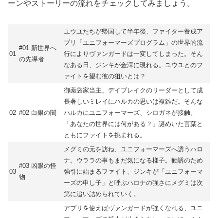
ーンやストーリーの流れをチェックしてみましょう。
ユウユたちが帰国して半年後、ファイター養成ア
プリ「ユニフォーマーズプログラム」の世界的流
#01 新世界へ
01
行によりヴァンガードは一変してしまった。そん
の先導者
なある日、ジンキが金澤に現れる。ユウユとのフ
ァイトを望む彼の狙いとは？
御薬袋家当主、デイブレイクのリーダーとして成
長著しいミレイにハルカの思いは複雑だ。そんな
02
#02 白銀の闇
ハルカにユニフォーマーズ、シロガネが接触。
「あなたの世界には何がある？」謎めいた言葉と
ともにファイトを挑まれる。
メグミの元を訪ね、ユニフォーマーズへ誘うハロ
ナ。ウララの事もまだ気になる様子。勧誘のため
#03 凶眼の怪
03
強引に始まるファイト、ジンキが「ユニフォーマ
物
ーズの申し子」と呼ぶハロナの強さにメグミは次
第に追い詰められていく。
アプリを使えばヴァンガードが強くなれる、ユニ