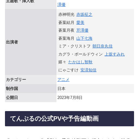
主題歌・挿入歌
澤優
赤神明光
赤坂柾之
蒼葉結月
愛美
蒼葉月夜
芹澤優
蒼葉海月
山下七海
出演者
ミア・クリストフ
朝日奈丸佳
カグラ・ボールドウィン
上坂すみれ
嬉々
たかはし智秋
にゃごすけ
安済知佳
カテゴリー
アニメ
制作国
日本
公開日
2023年7月8日
てんぷるの公式PVや予告編動画