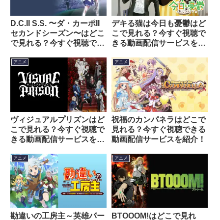
D.C.II S.S. 〜ダ・カーポII
デキる猫は今日も憂鬱はど
セカンドシーズン〜はどこ
こで見れる？今すぐ視聴で
で見れる？今すぐ視聴でき
きる動画配信サービスを紹
る動画配信サービスを紹
介！
介！
アニメ
アニメ
ヴィジュアルプリズンはど
祝福のカンパネラはどこで
こで見れる？今すぐ視聴で
見れる？今すぐ視聴できる
きる動画配信サービスを紹
動画配信サービスを紹介！
介！
アニメ
アニメ
勘違いの工房主～英雄パー
BTOOOM!はどこで見れ