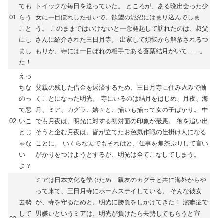
ても
トイックな毎日を送っていた。 ところが、ある晩出会った少
01
らう
女に一目ぼれしたせいで、欲望の泥沼にはまり込んでしま
こと
う。 このままではいけないと一念発起して訪れたのは、叔父
にし
さんに紹介された三日月寺。 出家して煩悩から解放されるつ
まし
もりが、寺には一目ぼれの相手である蒼葉結月がいて……。
た！
えっ
ちな
父親の残した借金を返済するため、三日月寺に住み込みで働
のっ
くことになった明光。 寺にいるのは結月をはじめ、月夜、海
て悪
月、ミア、カグラ、嬉々と、揃いも揃って女の子ばかり。 中
02
いこ
でも月夜は、明光に対する初対面の印象が最悪。 彼を追い出
とじ
そうと企む月夜は、皆が立てたお色気作戦の仕掛け人になる
ゃな
ことに。 いくらなんでもそれはと、仕事を無茶ぶりして言い
い
がかりをつけようとするが、明光は全てこなしてしまう。
よ？
ミアは日本文化を学ぶため、親友のカグラと共に海外からや
って来て、三日月寺にホームステイしている。 そんな彼女
去勢
が、寺を守るためと、明光に勝負をしかけてきた！ 潔癖症で
して
男嫌いというミアは、明光が負けたら去勢してもらうと宣