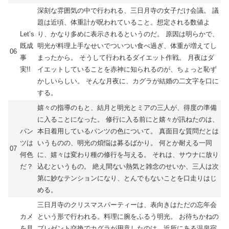
深刻な雰囲気の中で行われる、三日月寺の女子だけ会議。 議
題は近頃、体重計が呪われていること。想定される数値よ
Let’s
り、かなり多めに表示されるというのだ。 原因は明らかで、
既成
明光が料理上手なせいでついつい食べ過ぎ、体重が増えてし
06
事
まったから。 そうして行われるダイエット作戦。 月夜はダ
実!!
イエットしていることを赤神に知られるのが、ちょっと恥ず
かしいらしい。 そんな月夜に、カグラが結婚の二文字を口に
する。
嬉々の指導のもと、結月と明光とミアの三人が、得度の準備
に入ることになった。 修行に入る前にと嬉々が訊ねたのは、
パン
本日着用しているパンツの色について。 真面目な質問だとは
ツは
いうものの、明光の煩悩は募るばかり。 何とか耐える一同
07
何色
に、嬉々は変わり種の修行を与える。 それは、サウナに放り
だ？
込むというもの。 絶え間ない熱気と雑念のせいか、三人は次
第に妙なテンションになり、とんでもないことを口走りはじ
める。
三日月寺のクリスマスパーティーは、表向きはただの忘年会
カメ
という形で行われる。料理に腕をふるう明光。 お待ちかねの
を見
プレゼント交換でカグラが用意したのは、近所にある温泉宿