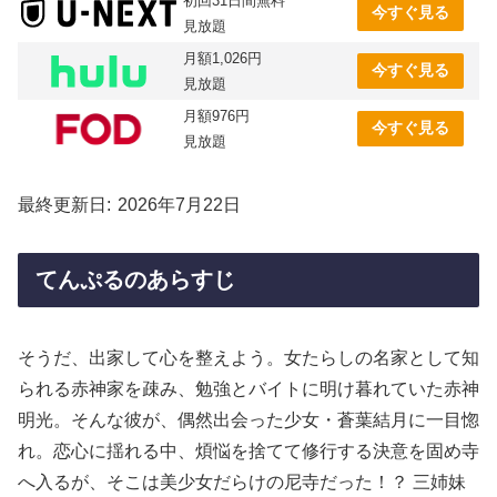
初回31日間無料
今すぐ見る
見放題
月額1,026円
今すぐ見る
見放題
月額976円
今すぐ見る
見放題
最終更新日
2026年7月22日
てんぷるのあらすじ
そうだ、出家して心を整えよう。女たらしの名家として知
られる赤神家を疎み、勉強とバイトに明け暮れていた赤神
明光。そんな彼が、偶然出会った少女・蒼葉結月に一目惚
れ。恋心に揺れる中、煩悩を捨てて修行する決意を固め寺
へ入るが、そこは美少女だらけの尼寺だった！？ 三姉妹