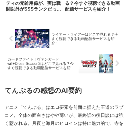
ティの元雑用係が、実は戦
る？今すぐ視聴できる動画
闘以外がSSSランクだった
配信サービスを紹介！
というよくある話～はどこ
で見れる？今すぐ視聴でき
る動画配信サービスを紹
介！
ライアー・ライアーはどこで見れる？今
すぐ視聴できる動画配信サービスを紹
介！
カードファイト!! ヴァンガード
will+Dress Season3はどこで見れる？今
すぐ視聴できる動画配信サービスを紹
介！
てんぷるの感想のAI要約
アニメ「てんぷる」はエロ要素を前面に据えた王道のラブ
コメ。全体の面白さはやや薄いが、最終話の後日談には強
く惹かれる。月夜と海月のヒロインは特に魅力的で、寺を