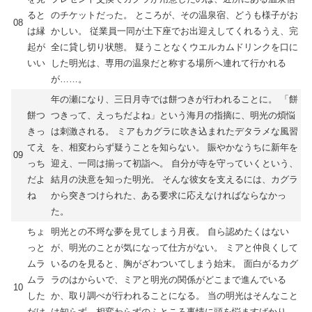
ると
のチケットだった。 ところが、その温泉宿、どうも様子がお
08
は縁
かしい。 従業員一同が土下座でお出迎えしてくれるうえ、完
起が
全に貸し切り状態。 疑うことなくウエルカムドリンクを口に
いい
した明光は、専用の温泉だと称する場所へ連れて行かれる
が……。
年の瀬になり、三日月寺では餅つきが行われることに。 「餅
餅つ
つきって、えっちだよね」という海月の指摘に、明光の煩悩
きっ
は刺激される。 ミアもカグラに吹き込まれたデタラメな風習
てえ
を、相変わらず疑うことを知らない。 賑やかなうちに新年を
09
っち
迎え、一同は揃って初詣へ。 自分が寺を守っていくという、
だよ
結月の決意を知った明光。 そんな彼女を支えるには、カグラ
ね
から突きつけられた、ある要求に応えなければならなかっ
た。
ちょ
明光との不埒な夢を見てしまう月夜。 自ら認めたくはない
っと
が、明光のことが気になって仕方がない。 ミアと仲良くして
ムラ
いるのを見ると、胸がざわついてしまう始末。 面白がるカグ
ムラ
ラのはからいで、ミアと明光の関係がどこまで進んでいる
10
した
か、取り調べが行われることになる。 当の明光はそんなこと
だけ
は知らず、相変わらずのふところ事情に頭を悩ますばかり。