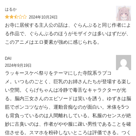
はるか
2024年10月24日
お寺に居候する主人公の話は、ぐらんぶると同じ作者によ
る作品で、ぐらんぶるのほうがモザイクは多いはずだが、
このアニメはエロ要素が強めに感じられる。
DAI
2024年9月19日
ラッキースケベ祭りをテーマにした寺院系ラブコ
メ。いつものごとく、巨乳のお姉さんたちが登場する楽し
い空間。くらげちゃんは冷静で毒舌なキャラクターが光
る。脳内三女さんのエピソードは笑いを誘う。ゆずきは脳
筋でポンコツながら、運動音痴なのが面白い。米俵を5つ
も背負っているのは人間離れしている。私服のセンスが絶
妙に古臭いのは、作者がやや服に疎い男性であることを確
信させる。スマホを粉砕しないところは評価できる。つく