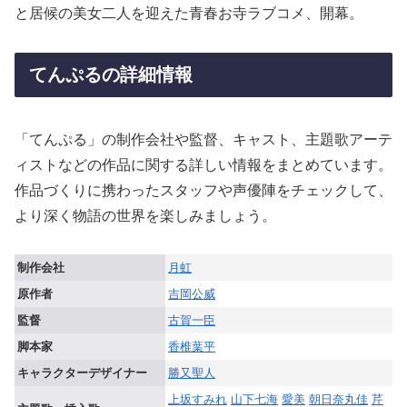
と居候の美女二人を迎えた青春お寺ラブコメ、開幕。
てんぷるの詳細情報
「てんぷる」の制作会社や監督、キャスト、主題歌アーテ
ィストなどの作品に関する詳しい情報をまとめています。
作品づくりに携わったスタッフや声優陣をチェックして、
より深く物語の世界を楽しみましょう。
制作会社
月虹
原作者
吉岡公威
監督
古賀一臣
脚本家
香椎葉平
キャラクターデザイナー
勝又聖人
上坂すみれ
山下七海
愛美
朝日奈丸佳
芹