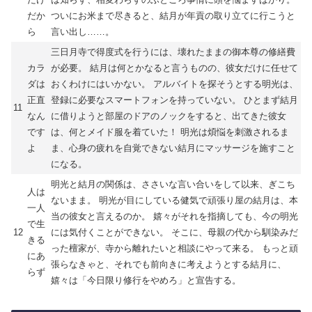
だか
ついにお米まで尽きると、結月が年貢の取り立てに行こうと
ら
言い出し……。
三日月寺で得度式を行うには、壊れたままの御本尊の修繕費
カラ
が必要。 結月は何とかなると言うものの、彼女だけに任せて
ダは
おくわけにはいかない。 アルバイトを探そうとする明光は、
正直
登録に必要なスマートフォンを持っていない。 ひとまず結月
11
なん
に借りようと部屋のドアのノックをすると、出てきた彼女
です
は、何とメイド服を着ていた！ 明光は煩悩を刺激されるま
よ
ま、心身の疲れを自覚できない結月にマッサージを施すこと
になる。
明光と結月の関係は、ささいな言い合いをして以来、ぎこち
人は
ないまま。 明光が目にしている健気で頑張り屋の結月は、本
一人
当の彼女と言えるのか。 嬉々がそれを指摘しても、今の明光
で生
12
には気付くことができない。 そこに、母親の代から馴染みだ
きる
った檀家が、寺から離れたいと相談にやって来る。 もっと頑
にあ
張らなきゃと、それでも前向きに考えようとする結月に、
らず
嬉々は「今日限り修行をやめろ」と宣告する。