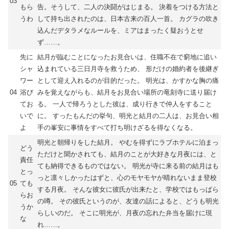
03
もら
告。そうして、二人の決闘がはじまる。 決着をつける方法と
うわ
して持ち出されたのは、日本古来の百人一首。 カグラの吹き
込んだデタラメなルールを、ミアはまったく疑おうとせ
ず……。
先に
結月が臨むことになったお見合いは、住職不在で窮地に追い
シャ
込まれている三日月寺を救うため、 形だけの婚約者を後継ぎ
ワー
として迎え入れるのが目的だった。 明光は、かすかな胸の痛
04
浴び
みを覚えながらも、結月をお見合い場所の竜刻寺に送り届け
てお
る。 一人で帰ろうとした彼は、成り行きで仲人をすること
いで
に。 すったもんだの挙句、明光と結月の二人は、お見合い相
よ
手の峯安に事情をすべて打ち明けざるを得なくなる。
明光と朝帰りをした結月。 やむを得ずにラブホテルに泊まっ
どう
ただけと聞かされても、結月のことが大好きな月夜には、と
責任
ても納得できるものではない。 明光が寺に来る前の結月はも
とっ
っと凛々しかったはずと、心のモヤモヤが晴れないまま登校
05
ても
する月夜。 そんな彼女に彼氏が出来たと、学校ではもっぱら
らお
の噂。 その彼氏というのが、友達の話によると、どうも明光
うか
らしいのだ。 そこに明光が、月夜の忘れた弁当を届けに現
な
れ……。