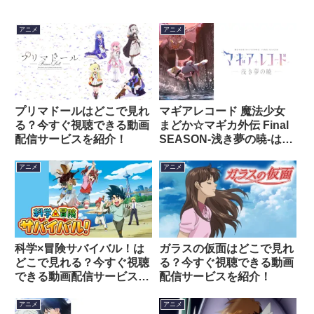
アニメ
アニメ
プリマドールはどこで見れ
マギアレコード 魔法少女
る？今すぐ視聴できる動画
まどか☆マギカ外伝 Final
配信サービスを紹介！
SEASON-浅き夢の暁-はど
こで見れる？今すぐ視聴で
きる動画配信サービスを紹
アニメ
アニメ
介！
科学×冒険サバイバル！は
ガラスの仮面はどこで見れ
どこで見れる？今すぐ視聴
る？今すぐ視聴できる動画
できる動画配信サービスを
配信サービスを紹介！
紹介！
アニメ
アニメ