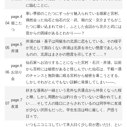
に臨むことに。
寒い季節のこたつにすっかり魅入られている堀家と宮村。
page.4
偶然会った仙石と仙石の父・武、堀の父・京介までもがこ
04
堀こた
たつに吸い込まれてゆく。ふとした会話から京介と武には
つ
昔からの因縁があるとわかり――？
井浦の妹・基子は同級生の北原に恋をしている。その様子
page.5
05
が兄として面白くない井浦は北原を冷たい態度であしらう
井浦
ものの、北原はまさかの態度を示してきて……？
仙石家へお泊りすることになった宮村・石川・井浦。以前
page.6
から宮村には秘密があると怪しんでいた仙石は、千載一遇
06
お泊り
のチャンスと無防備に眠る宮村から秘密を暴こうとする。
会
しかしそれがとんでもない誤解に発展してしまい――。
好きな漫画が一緒という意外な共通点から仲良くなった桜
と柳。しかし周囲からは釣り合っていないと囁かれてしま
page.7
07
い……そして人の陰口にさらされているのは同学年に友達
友達
が少ない沢田もだった。学生生活は時に厳しく、戸惑う
日々で。
いつもニコニコしていて本人曰く少し目が悪いだけ、とい