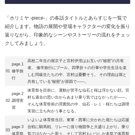
「ホリミヤ -piece-」の各話タイトルとあらすじを一覧で
紹介します。物語の展開や登場キャラクターの変化を振り
返りながら、印象的なシーンやストーリーの流れをチェッ
クしてみましょう。
高校二年生の堀京子と宮村伊澄はお互いの“秘密”の共有
page.1
者。 修学旅行にプール、四季折々の行事や学生生活を楽
01
修学旅
しむ同級生たちの中、宮村は憂鬱そう。 その理由は堀と
行
共有している“秘密”が原因で――。
体育祭を目前に、運動が苦手な仙石と桜は浮かない顔。宮
page.2
村も過去の思い出からあまり乗り気ではなかったが――。
02
調理実
そんな体育祭前の雰囲気の中、仙石・レミ・桜たちは調理
習
実習に立ち向かう事となる。
いよいよ体育祭当日。東軍・西軍に分かれた堀たちは応援
page.3
合戦に騎馬戦、リレーに借り物競争と大盛り上がり。乗り
03
体育祭
気ではなかった面々、そして宮村もいつしか本気で体育祭