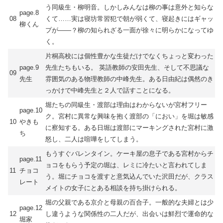
う同級生・柳明音。しかしみんなは柳の事は意外と知らな
page.8
08
くて……実は寝坊常習犯で朝が弱くて、寝起きにはギャッ
柳くん
プが――？柳の知られざる一面が徐々に明らかになってゆ
く。
片桐高校には個性豊かな生徒だけでなくちょっと変わった
page.9
先生たちもいる。 英語教師の安田先生、そして不思議な
09
先生
雰囲気のある物理教師の中峰先生。ある日由紀は偶然のき
っかけで中峰先生と２人で話すことになる。
堀たちの同級生・渡部は理由はわからないが宮村フリー
page.10
ク。宮村に異常な興味を抱く渡部の「におい」を堀は敏感
10
やきも
に察知する。ある日堀は渡部にマーキングされた宮村に激
ち
怒し、二人は喧嘩をしてしまう。
もうすぐバレンタイン。ケーキ屋の息子である宮村からチ
page.11
ョコをもらう予定の堀は、レミに冷たいと言われてしま
11
チョコ
う。堀にチョコを渡すと意気込んでいた沢田だが、クラス
レート
メイトの女子にとある相談を持ち掛けられる。
堀の父親である京介と母親の百合子。一般的な夫婦とは少
page.12
12
し違うような関係性の二人だが、出会いは鮮烈で運命的な
堀家