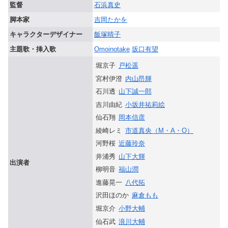
監督
石浜真史
脚本家
吉岡たかを
キャラクターデザイナー
飯塚晴子
主題歌・挿入歌
Omoinotake
坂口有望
堀京子
戸松遥
宮村伊澄
内山昂輝
石川透
山下誠一郎
吉川由紀
小坂井祐莉絵
仙石翔
岡本信彦
綾崎レミ
市道真央（M・A・O）
河野桜
近藤玲奈
井浦秀
山下大輝
出演者
柳明音
福山潤
進藤晃一
八代拓
沢田ほのか
麻倉もも
堀京介
小野大輔
仙石武
浪川大輔