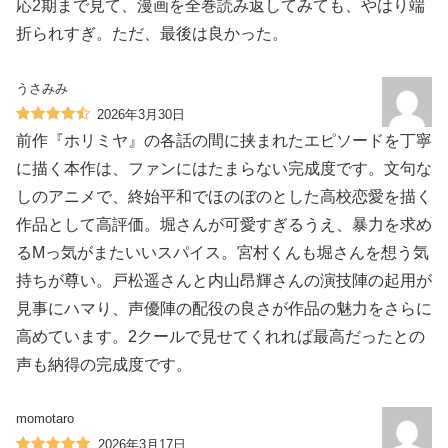
応2期まで見て、漫画を全巻読み返してみても、やはり端
折られすぎ。ただ、最後は良かった。
うさみみ
2026年3月30日
前作『ホリミヤ』の各話の間に挟まれたエピソードを丁寧
に描く本作は、ファンにはたまらない完成度です。文句な
しのアニメで、終始平和でほのぼのとした高校恋愛を描く
作品として高評価。堀さんが可愛すぎるうえ、暴力を求め
るMっ気がまたいいスパイス。宮村くんも堀さんを想う気
持ちが尊い。戸松遥さんと内山昂輝さんの演技陣の起用が
見事にハマり、声優陣の配役の良さが作品の魅力をさらに
高めています。2クールで見せてくれれば最高だったとの
声も納得の完成度です。
momotaro
2026年3月17日