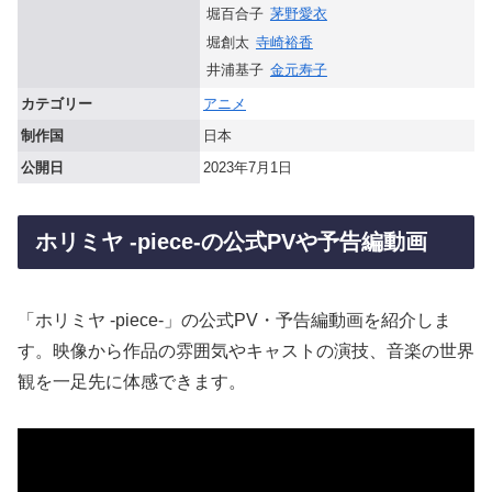
堀百合子
茅野愛衣
堀創太
寺崎裕香
井浦基子
金元寿子
カテゴリー
アニメ
制作国
日本
公開日
2023年7月1日
ホリミヤ -piece-の公式PVや予告編動画
「ホリミヤ -piece-」の公式PV・予告編動画を紹介しま
す。映像から作品の雰囲気やキャストの演技、音楽の世界
観を一足先に体感できます。