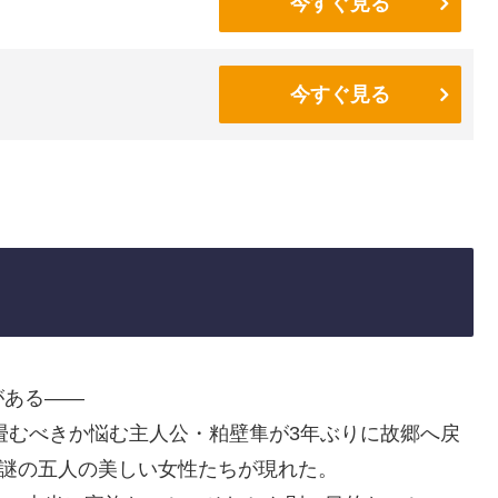
今すぐ見る
今すぐ見る
がある――
きで畳むべきか悩む主人公・粕壁隼が3年ぶりに故郷へ戻
る謎の五人の美しい女性たちが現れた。