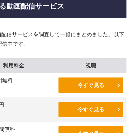
る動画配信サービス
画配信サービスを調査して一覧にまとめました。以下
配信中です。
利用料金
視聴
間無料
今すぐ見る
6円
今すぐ見る
間無料