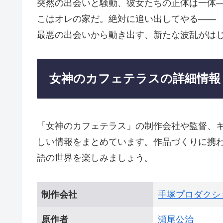
突然の出会いと騒動、彼女たちの正体は一体
こはオレの家だ。絶対に追い出してやる――
最悪の出会いから動き出す、新たな波乱がは
女神のカフェテラスの詳細情報
「女神のカフェテラス」の制作会社や監督、
しい情報をまとめています。作品づくりに携
語の世界を楽しみましょう。
制作会社
手塚プロダクシ
原作者
瀬尾公治