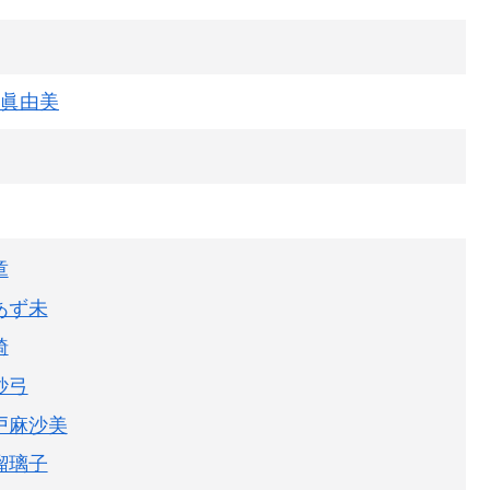
眞由美
章
あず未
綺
紗弓
戸麻沙美
瑠璃子