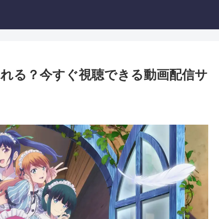
れる？今すぐ視聴できる動画配信サ