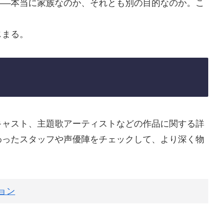
――本当に家族なのか、それとも別の目的なのか。こ
じまる。
キャスト、主題歌アーティストなどの作品に関する詳
わったスタッフや声優陣をチェックして、より深く物
ョン