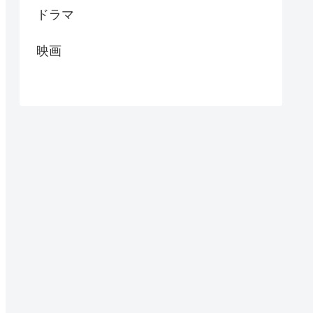
ドラマ
映画