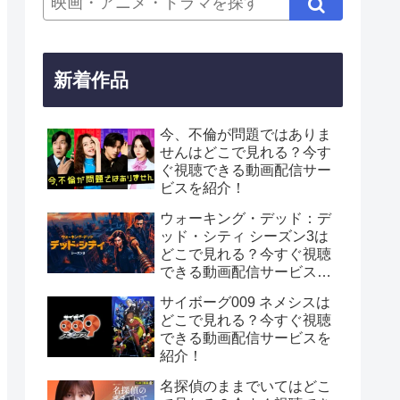
新着作品
今、不倫が問題ではありま
せんはどこで見れる？今す
ぐ視聴できる動画配信サー
ビスを紹介！
ウォーキング・デッド：デ
ッド・シティ シーズン3は
どこで見れる？今すぐ視聴
できる動画配信サービスを
紹介！
サイボーグ009 ネメシスは
どこで見れる？今すぐ視聴
できる動画配信サービスを
紹介！
名探偵のままでいてはどこ