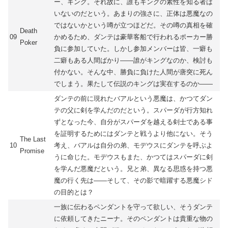
ー、キング。それ故に、誰もキングの素性を知る者は
いないのだという。あまりの強さに、正体は悪魔なの
ではないかという噂が立つほどだ。その噂の真相を確
Death
09
かめるため、ダンテは豪華客船で行われるポーカー勝
Poker
負に参加していた。しかし参加メンバーは皆、一癖も
二癖もある人間ばかり――誰がキングなのか、検討も
付かない。そんな中、勝負に負けた人間が唐突に死ん
でしまう。果たして伝説のキングは実在するのか――
ダンテの前に現れたバアルという悪魔は、かつてダン
テの父に剣を学んだのだという。スパーダが行方知れ
ずとなった今、自分がスパーダを越える剣士である事
を証明するためにはダンテと戦うより他にない。そう
The Last
10
考え、バアルは自分の弟、モデウスにダンテを呼ぶよ
Promise
うに命じた。モデウスもまた、かつてはスパーダに剣
を学んだ悪魔だという。兄と弟、異なる思惑を持つ悪
魔の行く先は――そして、その影で暗躍する悪魔シド
の目的とは？
一族に伝わるペンダントを守って欲しい、そうダンテ
に依頼してきたニーナ。そのペンダントは貴重な物の