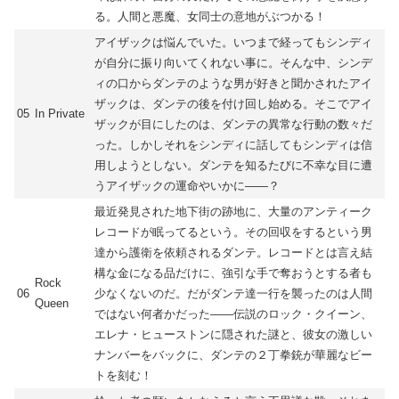
る。人間と悪魔、女同士の意地がぶつかる！
アイザックは悩んでいた。いつまで経ってもシンディ
が自分に振り向いてくれない事に。そんな中、シンデ
ィの口からダンテのような男が好きと聞かされたアイ
ザックは、ダンテの後を付け回し始める。そこでアイ
05
In Private
ザックが目にしたのは、ダンテの異常な行動の数々だ
った。しかしそれをシンディに話してもシンディは信
用しようとしない。ダンテを知るたびに不幸な目に遭
うアイザックの運命やいかに――？
最近発見された地下街の跡地に、大量のアンティーク
レコードが眠ってるという。その回収をするという男
達から護衛を依頼されるダンテ。レコードとは言え結
構な金になる品だけに、強引な手で奪おうとする者も
Rock
06
少なくないのだ。だがダンテ達一行を襲ったのは人間
Queen
ではない何者かだった――伝説のロック・クイーン、
エレナ・ヒューストンに隠された謎と、彼女の激しい
ナンバーをバックに、ダンテの２丁拳銃が華麗なビー
トを刻む！