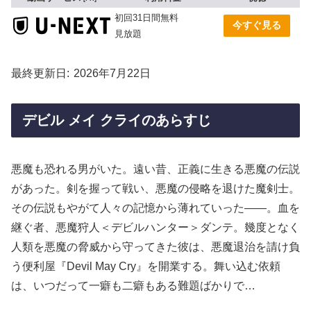
初回31日間無料
今すぐ見る
見放題
最終更新日
2026年7月22日
デビル メイ クライのあらすじ
悪魔も恐れる男がいた。遠い昔、正義に生きる悪魔の伝説
があった。剣を握って戦い、悪魔の侵略を退けた魔剣士。
その伝説もやがて人々の記憶から薄れていった――。血を
継ぐ者、悪魔狩人＜デビルハンター＞ダンテ。幾度となく
人類を悪魔の脅威から守ってきた彼は、悪魔退治を請け負
う便利屋『Devil May Cry』を開業する。舞い込む依頼
は、いつだって一癖も二癖もある難題ばかりで…