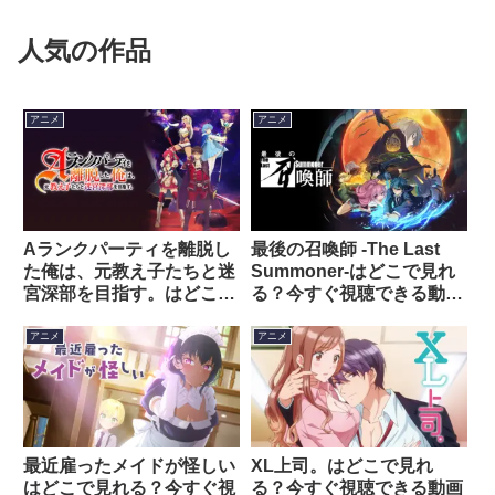
人気の作品
アニメ
アニメ
Aランクパーティを離脱し
最後の召喚師 -The Last
た俺は、元教え子たちと迷
Summoner-はどこで見れ
宮深部を目指す。はどこで
る？今すぐ視聴できる動画
見れる？今すぐ視聴できる
配信サービスを紹介！
動画配信サービスを紹介！
アニメ
アニメ
最近雇ったメイドが怪しい
XL上司。はどこで見れ
はどこで見れる？今すぐ視
る？今すぐ視聴できる動画