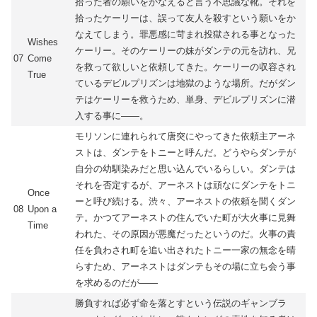
拾った者の願いをかなえると言う不思議な靴。それを
拾ったケーリーは、誤って友人を殺すという願いをか
なえてしまう。罪悪感に苛まれ投獄される事となった
Wishes
ケーリー。そのケーリーの妹がダンテの元を訪れ、兄
07
Come
を救って欲しいと依頼してきた。ケーリーの収容され
True
ているデビルプリズンは地獄のような場所。だがダン
テはケーリーを救うため、単身、デビルプリズンに潜
入する事に――。
モリソンに連れられて唐突にやってきた依頼主アーネ
ストは、ダンテをトニーと呼んだ。どうやらダンテが
自分の幼馴染みだと思い込んでいるらしい。ダンテは
それを否定するが、アーネストは頑なにダンテをトニ
Once
ーと呼び続ける。渋々、アーネストの依頼を聞くダン
08
Upon a
テ。かつてアーネストの住んでいた町が大火事に見舞
Time
われた、その原因が悪魔だったというのだ。火事の責
任を負わされ町を追い出されたトニー一家の無念を晴
らすため、アーネストはダンテもその場に立ち会う事
を求めるのだが――
勝負すれば必ず命を落とすという伝説のギャンブラ