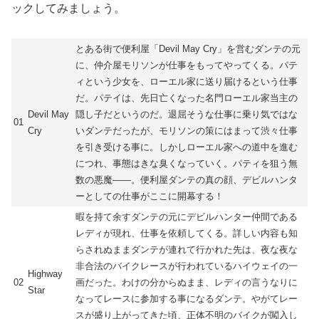
ックしてみましょう。
とある街で便利屋「Devil May Cry」を営むダンテの元
に、仲介屋モリソンが仕事をもってやってくる。パテ
ィという少女を、ローエル家に送り届けるという仕事
だ。パテイは、先日亡くなった名門ローエル家当主の
Devil May
隠し子だというのだ。退屈そうな仕事に乗り気ではな
01
Cry
いダンテだったが、モリソンの策にはまって渋々仕事
を引き受ける事に。しかしローエル家への道中を進む
につれ、事態はきな臭くなっていく。パティを狙う無
数の悪魔――。便利屋ダンテの真の顔、デビルハンタ
ーとしての仕事がここに開幕する！
暇を持て余すダンテの元にデビルハンター仲間である
レディが現れ、仕事を依頼してくる。詳しい内容も知
らされぬままダンテが連れて行かれた先は、夜な夜な
非合法のバイクレースが行われているハイウェイの一
Highway
02
画だった。わけの分からぬまま、レディの言うなりに
Star
なってレースに参加する事になるダンテ。やがてレー
スが盛り上がってきた頃、正体不明のバイクが闖入し