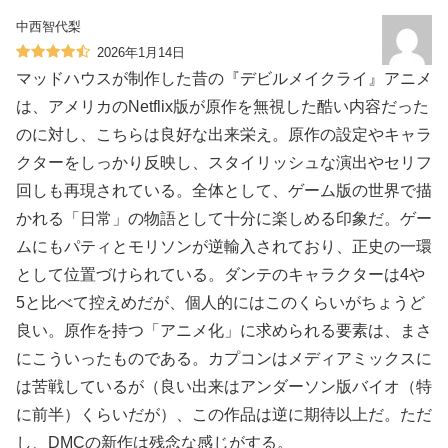
中西智代梨
2026年1月14日
マッドハウスが制作した昔の『デビルメイクライ』アニメ
は、アメリカのNetflix版が原作を無視した酷い内容だった
のに対し、こちらは良好な出来栄え。原作の設定やキャラ
クターをしっかり反映し、スタイリッシュな演出やセリフ
回しも再現されている。全体として、ゲーム版の世界で描
かれる「日常」の物語として十分に楽しめる印象だ。ゲー
ムにもパティとモリソンが逆輸入されており、正史の一環
として位置づけられている。ダンテのキャラクターは4や
5と比べて控えめだが、個人的にはこのくらいがちょうど
良い。原作を持つ「アニメ化」に求められる要素は、まさ
にこういったものである。カプコンはメディアミックスに
は苦戦しているが（良い出来はアンダーソン版バイオ（特
に前半）くらいだが）、この作品は逆に期待以上だ。ただ
し、DMCの新作は残念な感じがする。