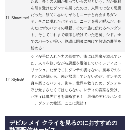
ため、多くの人間が狙っているのだという。だが依頼
を引き受けたダンテを襲ったのは、人間ではなく悪魔
だった。疑問に思いながらもニーナと再会するダン
11
Showtime!
テ。そこに現れたパティは、ニーナを母と呼んだ。死
んだはずのパティの母親、その一族に伝わるペンダン
ト、そしてこれまで暗躍し続けていた悪魔、シド。全
てのパーツが揃い、物語は閉幕に向けて怒涛の展開を
始める！
シドが手に入れた力の影響で、街には悪魔が溢れてい
た。人々を救いながら悪魔を退治していくレディとト
リッシュ。だがそこにダンテの姿はない。魔界でのシ
ドとの決闘から、未だ帰還していないのだ。ダンテの
12
Stylish!
身を案じるパティ。街を、世界を救うため、ダンテを
呼び覚まさなくてはならない。レディの言葉を受け、
パティは魔界行きを決断する！ 最強のデビルハンタ
ー、ダンテの物語、ここに完結！
デビル メイ クライを見るのにおすすめの