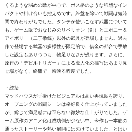
くるような弱めの敵が中心で、ボス格のような強烈なイン
パクトや掛け合いも控えめです。終盤を除いて戦闘は短時
間で終わりがちでした。ダンテが使いこなす武器について
も、ゲーム版でおなじみのリベリオン（剣）とエボニー＆
アイボリー（二丁拳銃）以外の武具が登場しません。過去
作で登場する武器の多様性が限定的で、借金の都合で手放
した設定もありつつも、物足りなさが残ります。さらに、
原作の「デビルトリガー」による魔人化の描写はあまり見
せ場がなく、終盤で一瞬映る程度でした。
・総括
マッドハウスが手掛けたビジュアルは高い再現度を誇り、
オープニングの戦闘シーンは格好良く仕上がっていました
が、総じて満足感には至らない微妙な仕上がりでした。ゲ
ーム原作のアニメ化は成功例が少ない中、今作も一本筋の
通ったストーリーや熱い展開には欠けていました。とはい