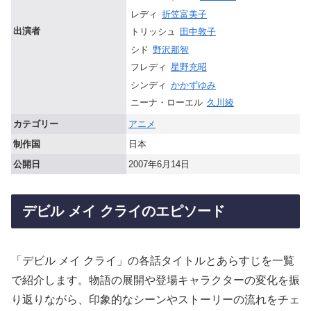
レディ
折笠富美子
出演者
トリッシュ
田中敦子
シド
野沢那智
フレディ
星野充昭
シンディ
かかずゆみ
ニーナ・ローエル
久川綾
カテゴリー
アニメ
制作国
日本
公開日
2007年6月14日
デビル メイ クライのエピソード
「デビル メイ クライ」の各話タイトルとあらすじを一覧
で紹介します。物語の展開や登場キャラクターの変化を振
り返りながら、印象的なシーンやストーリーの流れをチェ