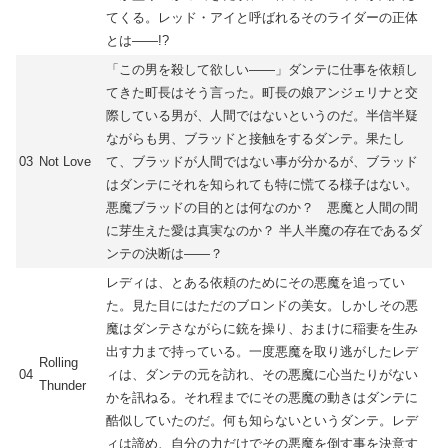
てくる。レッド・アイと呼ばれるそのライダーの正体
とは――!?
「この男を殺して欲しい――」ダンテに仕事を依頼し
てきた町長はそう言った。町長の娘アンジェリナと交
際している男が、人間ではないというのだ。半信半疑
ながらも男、ブラッドと接触をするダンテ。果たし
03
Not Love
て、ブラッドが人間ではない事が分かるが、ブラッド
はダンテにそれを知られても特に慌てる様子はない。
悪魔ブラッドの目的とは何なのか？ 悪魔と人間の間
に芽生えた愛は真実なのか？ 半人半魔の存在であるダ
ンテの決断は――？
レディは、とある依頼のためにその悪魔を追ってい
た。見た目にはただのブロンドの美女。しかしその悪
魔はダンテさながらに銃を操り、おまけに稲妻を生み
出す力まで持っている。一度悪魔を取り逃がしたレデ
Rolling
04
ィは、ダンテの元を訪れ、その悪魔に心当たりがない
Thunder
かを訊ねる。それ程までにその悪魔の動きはダンテに
酷似していたのだ。何も知らないというダンテ。レデ
ィは諦め、自分の力だけでその悪魔を倒す事を決意す