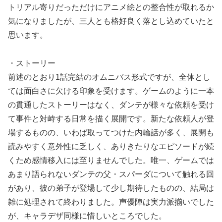
トリアル寄りだっただけにアニメ絵との整合性が取れるか
気になりましたが、三人とも格好良く落とし込めていたと
思います。
・ストーリー
前述のとおり1話完結のオムニバス形式ですが、全体とし
ては面白さに欠ける印象を受けます。ゲームのように一本
の貫通したストーリーはなく、ダンテが様々な依頼を受け
て事件と対峙する日常を描く展開です。新たな依頼人が登
場するものの、いわば取ってつけた内輪話が多く、展開も
読みやすく意外性に乏しく、ありきたりなエピソードが続
くため感情移入には至りませんでした。唯一、ゲームでは
あまり語られないダンテの父・スパーダについて触れる回
があり、彼の弟子が登場して少し期待したものの、結局は
雑に処理されて終わりました。声優陣は実力派揃いでした
が、キャラデザ同様に惜しいところでした。