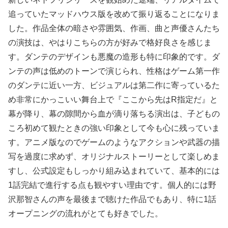
追っていたマッドハウス版を改めて振り返ることになりま
した。作品全体の暗さや雰囲気、作画、曲と声優さんたち
の演技は、やはりこちらの方が好みで格好良さを感じま
す。ダンテのデザインも悪魔の造形も特に印象的です。ダ
ンテの声は低めのトーンで演じられ、性格はゲーム第一作
のダンテに近い一方、ビジュアルは第二作に寄っているた
め非常にかっこいい舞台上で『ここから先はR指定だ』と
幕が降り、幕の隙間から血が滴り落ちる演出は、子どもの
ころ初めて観たときの強い印象として今も心に残っていま
す。アニメ版なのでゲームのようなアクションや武器の描
写を過度に求めず、オリジナルストーリーとして楽しめま
すし、公式設定もしっかり組み込まれていて、基本的には
1話完結で進行する点も観やすい理由です。個人的には野
沢那智さんの声を最後まで聴けた作品でもあり、特に1話
オープニングの流れがとても好きでした。