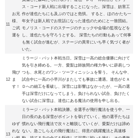
ス・コード新人戦に出場することになった。深雪は、妨害工
お兄
作が達也たちにも及ぶのではと危惧。 すると、ほのかたち一
様、
年女子は新人戦でお世話になった達也のためにと一致団結。
11
ご武
モノリス・コードのステージのチェックや会場の監視などを
運を
し、達也たちを守ろうとする。 深雪たちの行動もあって何事
も無く試合が進むが、ステージの異常にいち早く気づく者が
いた。
ミラージ・バット本戦当日。深雪は一高の総合優勝に向けて
気を引き締める。一方、愛梨は師族間の権力争いに辟易しつ
飛び
つも、水尾とのワン・ツーフィニッシュを誓う。 そんな中、
12
ま
試合中に一高の小早川がまたしても事故に遭遇。達也がＣＡ
す！
Ｄへの細工を看破し、深雪には影響はなかったが、一高の選
手は深雪だけになってしまう。負けられない試合、負けたく
ない試合に深雪は、達也にある魔法の使用を申し出る。
ミラージ・バット本戦決勝。全選手が飛行魔法を使う中、一
日の長のある深雪がポイントを挙げていく。他の選手たちは
ゆず
慣れない飛行魔法で次々と離脱していくが、愛梨だけは諦め
れな
ない。急ごしらえの飛行魔法に、得意の跳躍魔法と高速移
13
い想
動、持てる力の全てを駆使して深雪に戦いを挑む。その勇敢