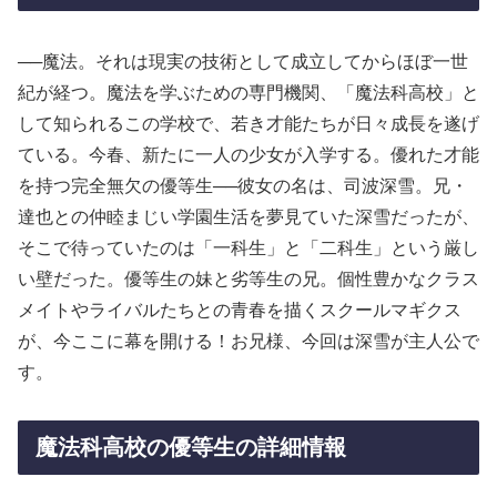
──魔法。それは現実の技術として成立してからほぼ一世
紀が経つ。魔法を学ぶための専門機関、「魔法科高校」と
して知られるこの学校で、若き才能たちが日々成長を遂げ
ている。今春、新たに一人の少女が入学する。優れた才能
を持つ完全無欠の優等生──彼女の名は、司波深雪。兄・
達也との仲睦まじい学園生活を夢見ていた深雪だったが、
そこで待っていたのは「一科生」と「二科生」という厳し
い壁だった。優等生の妹と劣等生の兄。個性豊かなクラス
メイトやライバルたちとの青春を描くスクールマギクス
が、今ここに幕を開ける！お兄様、今回は深雪が主人公で
す。
魔法科高校の優等生の詳細情報