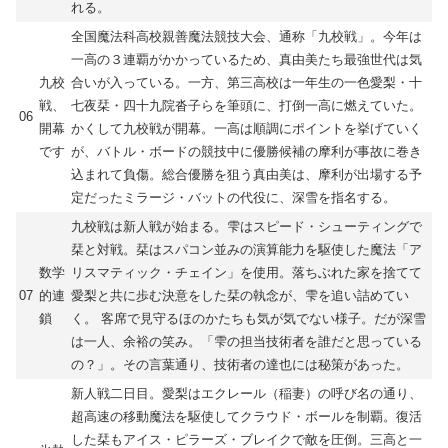
れる。
全国魔法科高校親善魔法競技大会、通称「九校戦」。今年は
一高の３連覇がかかっているため、真由美たち最強世代は気
九校
合いが入っている。一方、第三高校は一年生の一色愛梨・十
戦、
七夜栞・四十九院沓子らを筆頭に、打倒一高に燃えていた。
06
開幕
かくして九校戦が開幕。一高は順調にポイントを挙げていく
です
が、バトル・ボードの競技中に優勝候補の摩利が事故に巻き
込まれて負傷。総合優勝を狙う真由美は、摩利が出場する予
定だったミラージ・バットの代役に、深雪を指名する。
九校戦は新人戦が始まる。雫はスピード・シューティングで
栞と対戦。栞はスパコン並みの演算能力を駆使した魔法「ア
数学
リスマティック・チェイン」を使用。落ちぶれた家を捨てて
07
的連
愛梨と共に歩む決意をした栞の執念が、雫を追い詰めてい
鎖
く。 客席で見守るほのかたちも気が気でない様子。だが深雪
は一人、余裕の笑み。「雫の担当技術者を誰だと思っている
の？」。その言葉通り、技術者の達也には秘策があった。
新人戦二日目。愛梨はエクレール（稲妻）の呼び名の通り、
超高速の移動魔法を駆使してクラウド・ボールを制覇。復活
した栞もアイス・ピラーズ・ブレイクで敵を圧倒。三高と一