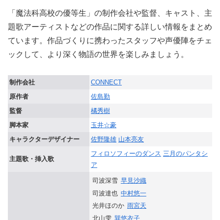
「魔法科高校の優等生」の制作会社や監督、キャスト、主
題歌アーティストなどの作品に関する詳しい情報をまとめ
ています。作品づくりに携わったスタッフや声優陣をチェ
ックして、より深く物語の世界を楽しみましょう。
制作会社
CONNECT
原作者
佐島勤
監督
橘秀樹
脚本家
玉井☆豪
キャラクターデザイナー
佐野隆雄
山本亮友
フィロソフィーのダンス
三月のパンタシ
主題歌・挿入歌
ア
司波深雪
早見沙織
司波達也
中村悠一
光井ほのか
雨宮天
北山雫
巽悠衣子