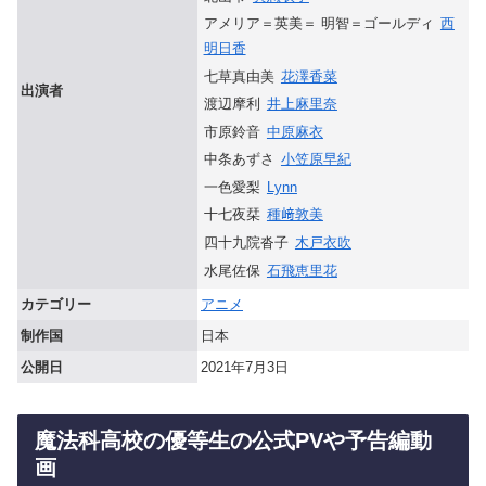
アメリア＝英美＝ 明智＝ゴールディ
西
明日香
七草真由美
花澤香菜
出演者
渡辺摩利
井上麻里奈
市原鈴音
中原麻衣
中条あずさ
小笠原早紀
一色愛梨
Lynn
十七夜栞
種﨑敦美
四十九院沓子
木戸衣吹
水尾佐保
石飛恵里花
カテゴリー
アニメ
制作国
日本
公開日
2021年7月3日
魔法科高校の優等生の公式PVや予告編動
画