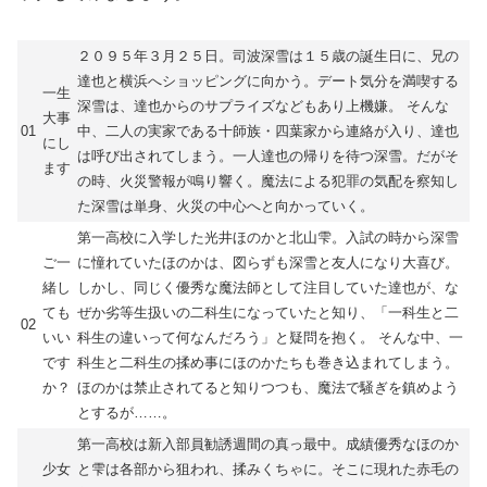
２０９５年３月２５日。司波深雪は１５歳の誕生日に、兄の
達也と横浜へショッピングに向かう。デート気分を満喫する
一生
深雪は、達也からのサプライズなどもあり上機嫌。 そんな
大事
01
中、二人の実家である十師族・四葉家から連絡が入り、達也
にし
は呼び出されてしまう。一人達也の帰りを待つ深雪。だがそ
ます
の時、火災警報が鳴り響く。魔法による犯罪の気配を察知し
た深雪は単身、火災の中心へと向かっていく。
第一高校に入学した光井ほのかと北山雫。入試の時から深雪
ご一
に憧れていたほのかは、図らずも深雪と友人になり大喜び。
緒し
しかし、同じく優秀な魔法師として注目していた達也が、な
ても
ぜか劣等生扱いの二科生になっていたと知り、「一科生と二
02
いい
科生の違いって何なんだろう」と疑問を抱く。 そんな中、一
です
科生と二科生の揉め事にほのかたちも巻き込まれてしまう。
か？
ほのかは禁止されてると知りつつも、魔法で騒ぎを鎮めよう
とするが……。
第一高校は新入部員勧誘週間の真っ最中。成績優秀なほのか
少女
と雫は各部から狙われ、揉みくちゃに。そこに現れた赤毛の