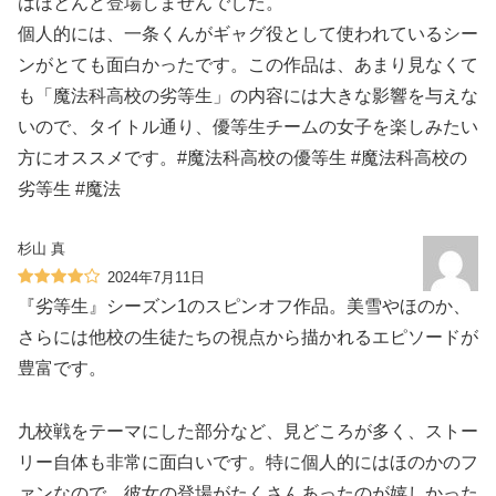
はほとんど登場しませんでした。
個人的には、一条くんがギャグ役として使われているシー
ンがとても面白かったです。この作品は、あまり見なくて
も「魔法科高校の劣等生」の内容には大きな影響を与えな
いので、タイトル通り、優等生チームの女子を楽しみたい
方にオススメです。#魔法科高校の優等生 #魔法科高校の
劣等生 #魔法
杉山 真
2024年7月11日
『劣等生』シーズン1のスピンオフ作品。美雪やほのか、
さらには他校の生徒たちの視点から描かれるエピソードが
豊富です。
九校戦をテーマにした部分など、見どころが多く、ストー
リー自体も非常に面白いです。特に個人的にはほのかのフ
ァンなので、彼女の登場がたくさんあったのが嬉しかった