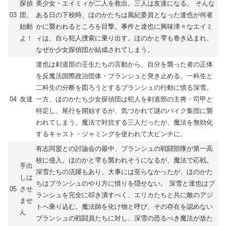
探偵
美少女・エイミィが二人を救出。三人は友達になる。 そんな
03
団、
ある日の下校時、ほのかたちは風紀委員となった達也が何者
始動
かに襲われるところを目撃。事件と達也に興味津々なエイミ
よ！
ィは、自ら犯人捜索に乗り出す。ほのかと雫も巻き込まれ、
なぜか少女探偵団が結成されてしまう。
達也は剣道部の壬生たちの言動から、自分を襲った者の正体
を反魔法国際政治団体・ブランシュと突き止める。一科生と
二科生の分断を図ろうとするブランシュの行動に憤る深雪。
04
友達
一方、ほのかたち少女探偵団は犯人を剣道部の主将・司甲と
特定し、尾行を開始するが、気づかれて謎のバイク集団に襲
われてしまう。魔法で対抗する三人だったが、魔法を無効化
するキャスト・ジャミングを使われて大ピンチに。
有志同盟との討論会の最中、ブランシュの戦闘部隊が第一高
校に侵入。ほのかと雫も襲われそうになるが、魔法で応戦。
手出
深雪たちの活躍もあり、大事には至らなかったが、ほのかた
しは
ちはブランシュのやり方に憤りを隠せない。 深雪と達也はブ
05
させ
ランシュを完全に叩き潰すべく、エリカたちと共に敵のアジ
ませ
トへ乗り込む。魔法師を化け物と呼び、その存在を認めない
ん
ブランシュの戦闘員たちに対し、深雪の恐るべき魔法が放た