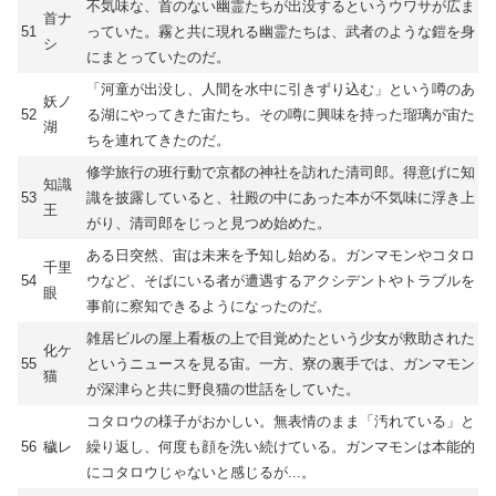
不気味な、首のない幽霊たちが出没するというウワサが広ま
首ナ
51
っていた。霧と共に現れる幽霊たちは、武者のような鎧を身
シ
にまとっていたのだ。
「河童が出没し、人間を水中に引きずり込む」という噂のあ
妖ノ
52
る湖にやってきた宙たち。その噂に興味を持った瑠璃が宙た
湖
ちを連れてきたのだ。
修学旅行の班行動で京都の神社を訪れた清司郎。得意げに知
知識
53
識を披露していると、社殿の中にあった本が不気味に浮き上
王
がり、清司郎をじっと見つめ始めた。
ある日突然、宙は未来を予知し始める。ガンマモンやコタロ
千里
54
ウなど、そばにいる者が遭遇するアクシデントやトラブルを
眼
事前に察知できるようになったのだ。
雑居ビルの屋上看板の上で目覚めたという少女が救助された
化ケ
55
というニュースを見る宙。一方、寮の裏手では、ガンマモン
猫
が深津らと共に野良猫の世話をしていた。
コタロウの様子がおかしい。無表情のまま「汚れている」と
56
穢レ
繰り返し、何度も顔を洗い続けている。ガンマモンは本能的
にコタロウじゃないと感じるが...。