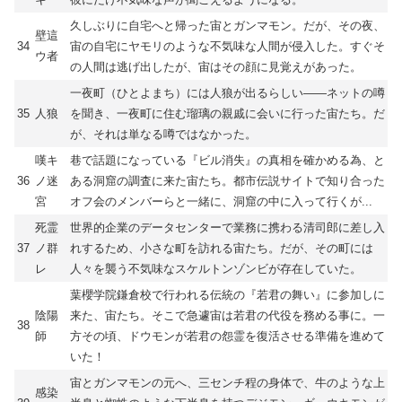
久しぶりに自宅へと帰った宙とガンマモン。だが、その夜、
壁這
34
宙の自宅にヤモリのような不気味な人間が侵入した。すぐそ
ウ者
の人間は逃げ出したが、宙はその顔に見覚えがあった。
一夜町（ひとよまち）には人狼が出るらしい――ネットの噂
35
人狼
を聞き、一夜町に住む瑠璃の親戚に会いに行った宙たち。だ
が、それは単なる噂ではなかった。
嘆キ
巷で話題になっている『ビル消失』の真相を確かめる為、と
36
ノ迷
ある洞窟の調査に来た宙たち。都市伝説サイトで知り合った
宮
オフ会のメンバーらと一緒に、洞窟の中に入って行くが...
死霊
世界的企業のデータセンターで業務に携わる清司郎に差し入
37
ノ群
れするため、小さな町を訪れる宙たち。だが、その町には
レ
人々を襲う不気味なスケルトンゾンビが存在していた。
葉櫻学院鎌倉校で行われる伝統の『若君の舞い』に参加しに
陰陽
来た、宙たち。そこで急遽宙は若君の代役を務める事に。一
38
師
方その頃、ドウモンが若君の怨霊を復活させる準備を進めて
いた！
宙とガンマモンの元へ、三センチ程の身体で、牛のような上
感染