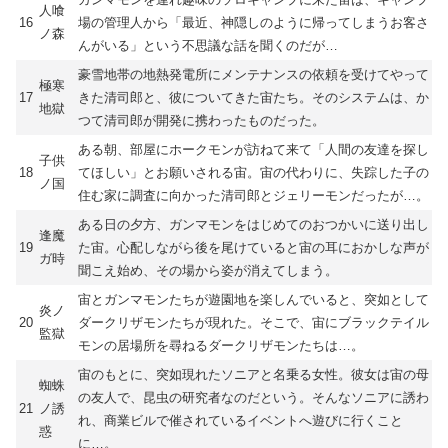
人喰
16
場の管理人から「最近、神隠しのように帰ってしまうお客さ
ノ森
んがいる」という不思議な話を聞くのだが…
豪雪地帯の地熱発電所にメンテナンスの依頼を受けてやって
極寒
17
きた清司郎と、彼についてきた宙たち。そのシステムは、か
地獄
つて清司郎が開発に携わったものだった。
ある朝、部屋にホークモンが訪ねて来て「人間の友達を探し
子供
18
てほしい」とお願いされる宙。宙の代わりに、失踪した子の
ノ国
住む家に調査に向かった清司郎とジェリーモンだったが…。
ある日の夕方、ガンマモンをはじめてのおつかいに送り出し
逢魔
19
た宙。心配しながら後を尾けていると宙の耳におかしな声が
ガ時
聞こえ始め、その場から姿が消えてしまう。
宙とガンマモンたちが遊園地を楽しんでいると、突如として
炎ノ
20
ダークリザモンたちが現れた。そこで、宙にブラックテイル
監獄
モンの居場所を尋ねるダークリザモンたちは…。
宙のもとに、突如現れたソニアと名乗る女性。彼女は宙の母
蜘蛛
の友人で、昆虫の研究者なのだという。そんなソニアに誘わ
21
ノ誘
れ、商業ビルで催されているイベントへ遊びに行くこと
惑
に…。