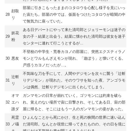
部屋に引きこもったままのコタロウを心配し様子を見にいっ
顔取
28
た宙たち。部屋の中では、仮面をつけたコタロウが暗闇の中
リ
で無気力に座っていた。
ある日デパートにやって来た清司郎とジェリーモンは迷子の
妖花
29
女の子・結菜と出会う。結菜に懐かれた清司郎は彼女を迷子
粉
センターに連れて行こうとするが...
不登校の中学生・荒巻カヨノの部屋に、突然エクスティラノ
30
悪友
モンとワルもんざえモンが現れ、「遊ぼう」と懐いてくる。
戸惑うカヨノだったが…。
不気味な刀を手にして、人間やデジモンを次々に襲う「辻斬
辻斬
31
りデジモン」が現れた。そのウワサを知った夜、アンゴラモ
リ
ンは偶然、辻斬りデジモンに出くわしてしまう。
オマ
ガンマモンの日常が崩れていく。ゴツモンには約束を破ら
32
エハ
れ、覚えのない場所で宙に目撃され、そしてある日、宙の部
誰ダ
屋に帰ると、そこにはもう一人のガンマモンの姿があった。
死霊
ひょんなことから死にかけ、生と死の狭間の世界に迷い込ん
33
ノ囁
だ清司郎。なんとか現世に帰ってきたものの、その日を境に
キ
彼にだけ不気味な声が聞こえるようになる。