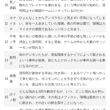
死ノ
10
敗れたプレイヤーを連れ去る、という噂が出回り始めた。清
遊戯
司郎はその格闘ゲームにハマっているのだが…
カマ
ひょんなことからアンゴラモンと気まずい空気になってしま
11
イタ
い、街を一人歩きしていた瑠璃。夜の竹林公園で、瑠璃はカ
チ
マイタチの原因であるレッパモンと出会う。
不幸
知り合いの教授から届いた不幸の手紙の様な怪しいメールを
12
ノ手
消去した清司郎。すると突如、ゲームの中から大量のザッソ
紙
ーモンが現れる！
街のデジモンたちが、突如飛来するナイフによって殺される
処刑
13
という事件が頻発。宙たちとクロックモンが事件を調べる事
人
になるのだが…。
清司郎が参加する学会に付き添い、とあるリゾート地へやっ
座敷
14
て来た宙たち。ボコモンのことを引きずり元気のないガンマ
童
モンを、宙は何とか元気づけたいと考えていた。
どんな悩みも100％解決するが、いつ、どこに現れるか判ら
占イ
15
ない謎の占いの館、その名はメフィスト。瑠璃は親友のミカ
ノ館
に頼まれ、その占いの館を探すことになった。
ガンマモンを連れ趣味のソロキャンプに来た宙は、キャンプ