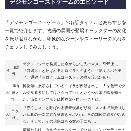
デジモンゴーストゲームのエピソード
「デジモンゴーストゲーム」の各話タイトルとあらすじを
一覧で紹介します。物語の展開や登場キャラクターの変化
を振り返りながら、印象的なシーンやストーリーの流れを
チェックしてみましょう。
テクノロジーが発展した今から少し先の未来。SNS上に、
口縫
01
『口縫男』と呼ばれるホログラムのように半透明のバケモ
男
ノ、通称『ホログラムゴースト』の噂が流れ始めた。
博物
博物館に展示されているミイラが夜動き出し、人を包帯でグ
02
館ノ
ルグル巻きにしてはさらっていくという怪現象の噂を知っ
怪
た、宙＆ガンマモンは博物館へ向かうことに。
『赤くしゃ』と呼ばれる怪奇現象が頻発。スマホで自撮りし
ラク
03
た写真の一部に妙な落書きが現われ、その部位に異変が起き
ガキ
る。そして、その現象はある女の子にも…。
瑠璃たちは、カルチャースクールでハロウィンパーティーの