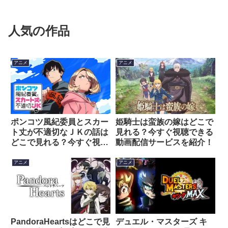
人気の作品
アニメ
アニメ
ポンコツ風紀委員とスカー
姫騎士は蛮族の嫁はどこで
ト丈が不適切なＪＫの話は
見れる？今すぐ視聴できる
どこで見れる？今すぐ視聴
動画配信サービスを紹介！
できる動画配信サービスを
紹介！
アニメ
アニメ
PandoraHeartsはどこで見
デュエル・マスターズ キ