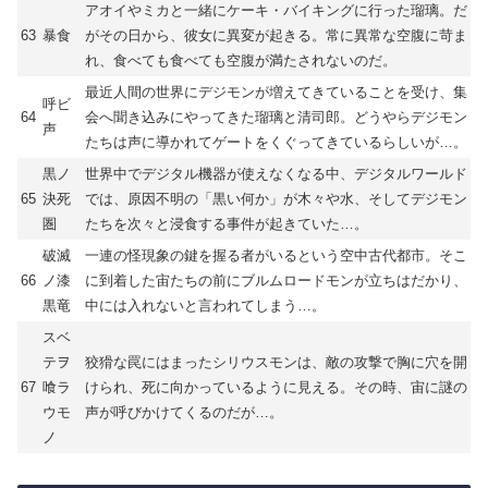
アオイやミカと一緒にケーキ・バイキングに行った瑠璃。だ
63
暴食
がその日から、彼女に異変が起きる。常に異常な空腹に苛ま
れ、食べても食べても空腹が満たされないのだ。
最近人間の世界にデジモンが増えてきていることを受け、集
呼ビ
64
会へ聞き込みにやってきた瑠璃と清司郎。どうやらデジモン
声
たちは声に導かれてゲートをくぐってきているらしいが…。
黒ノ
世界中でデジタル機器が使えなくなる中、デジタルワールド
65
決死
では、原因不明の「黒い何か」が木々や水、そしてデジモン
圏
たちを次々と浸食する事件が起きていた…。
破滅
一連の怪現象の鍵を握る者がいるという空中古代都市。そこ
66
ノ漆
に到着した宙たちの前にブルムロードモンが立ちはだかり、
黒竜
中には入れないと言われてしまう…。
スベ
テヲ
狡猾な罠にはまったシリウスモンは、敵の攻撃で胸に穴を開
67
喰ラ
けられ、死に向かっているように見える。その時、宙に謎の
ウモ
声が呼びかけてくるのだが…。
ノ