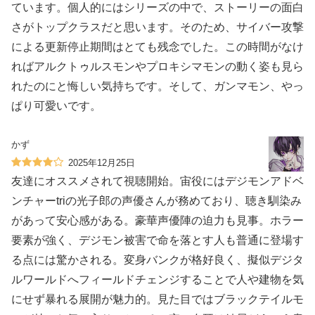
ています。個人的にはシリーズの中で、ストーリーの面白
さがトップクラスだと思います。そのため、サイバー攻撃
による更新停止期間はとても残念でした。この時間がなけ
ればアルクトゥルスモンやプロキシマモンの動く姿も見ら
れたのにと悔しい気持ちです。そして、ガンマモン、やっ
ぱり可愛いです。
かず
2025年12月25日
友達にオススメされて視聴開始。宙役にはデジモンアドベ
ンチャーtriの光子郎の声優さんが務めており、聴き馴染み
があって安心感がある。豪華声優陣の迫力も見事。ホラー
要素が強く、デジモン被害で命を落とす人も普通に登場す
る点には驚かされる。変身バンクが格好良く、擬似デジタ
ルワールドへフィールドチェンジすることで人や建物を気
にせず暴れる展開が魅力的。見た目ではブラックテイルモ