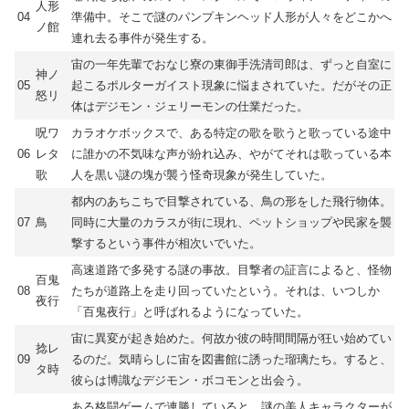
人形
04
準備中。そこで謎のパンプキンヘッド人形が人々をどこかへ
ノ館
連れ去る事件が発生する。
宙の一年先輩でおなじ寮の東御手洗清司郎は、ずっと自室に
神ノ
05
起こるポルターガイスト現象に悩まされていた。だがその正
怒リ
体はデジモン・ジェリーモンの仕業だった。
呪ワ
カラオケボックスで、ある特定の歌を歌うと歌っている途中
06
レタ
に誰かの不気味な声が紛れ込み、やがてそれは歌っている本
歌
人を黒い謎の塊が襲う怪奇現象が発生していた。
都内のあちこちで目撃されている、鳥の形をした飛行物体。
07
鳥
同時に大量のカラスが街に現れ、ペットショップや民家を襲
撃するという事件が相次いでいた。
高速道路で多発する謎の事故。目撃者の証言によると、怪物
百鬼
08
たちが道路上を走り回っていたという。それは、いつしか
夜行
「百鬼夜行」と呼ばれるようになっていた。
宙に異変が起き始めた。何故か彼の時間間隔が狂い始めてい
捻レ
09
るのだ。気晴らしに宙を図書館に誘った瑠璃たち。すると、
タ時
彼らは博識なデジモン・ボコモンと出会う。
ある格闘ゲームで連勝していると、謎の美人キャラクターが