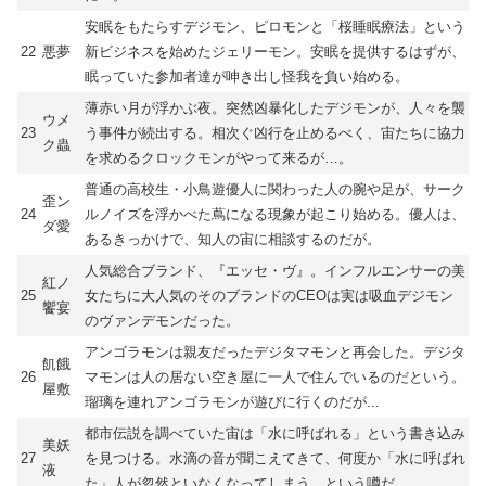
安眠をもたらすデジモン、ピロモンと「桜睡眠療法」という
22
悪夢
新ビジネスを始めたジェリーモン。安眠を提供するはずが、
眠っていた参加者達が呻き出し怪我を負い始める。
薄赤い月が浮かぶ夜。突然凶暴化したデジモンが、人々を襲
ウメ
23
う事件が続出する。相次ぐ凶行を止めるべく、宙たちに協力
ク蟲
を求めるクロックモンがやって来るが…。
普通の高校生・小鳥遊優人に関わった人の腕や足が、サーク
歪ン
24
ルノイズを浮かべた蔦になる現象が起こり始める。優人は、
ダ愛
あるきっかけで、知人の宙に相談するのだが。
人気総合ブランド、『エッセ・ヴ』。インフルエンサーの美
紅ノ
25
女たちに大人気のそのブランドのCEOは実は吸血デジモン
饗宴
のヴァンデモンだった。
アンゴラモンは親友だったデジタマモンと再会した。デジタ
飢餓
26
マモンは人の居ない空き屋に一人で住んでいるのだという。
屋敷
瑠璃を連れアンゴラモンが遊びに行くのだが...
都市伝説を調べていた宙は「水に呼ばれる」という書き込み
美妖
27
を見つける。水滴の音が聞こえてきて、何度か「水に呼ばれ
液
た」人が忽然といなくなってしまう、という噂だ。