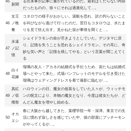
45
る出来事が記事に書かれているのだ。最初はくだらない内容
新聞
だったものの、徐々にそれは過激化して...。
女王
コタロウの様子がおかしい。湯船を恐れ、訳の判らないこと
46
ノ晩
を叫びながら逃げて行ったのだ。翌日もコタロウは、水たま
餐
りを見て怯え出す。見かねた宙が事情を聞くと...。
シェイドラモンの命が尽きようとしていた。デジタマに戻
永遠
り、記憶を失うことを恐れるシェイドラモン。その耳に、奇
47
ノ記
妙な笑い声と「記憶を残してやる」という言葉が聞こえてく
憶
る
瑠璃の友人・アカネの結婚式を手伝うため、宙たちは結婚式
白イ
48
場へとやって来た。式場パンフレットのモデルを引き受けた
花嫁
瑠璃はウェディングドレスを着て撮影に臨むが...。
真紅
ハロウィンの日、魔女の仮装をしていた人々が、ウィッチモ
49
ノ収
ンの呪文により、本物の魔女となり、今度は彼女たちが、ど
穫祭
んどん魔女を増やし始める。
春に大阪から越してきた、葉櫻学院一年・深津。東京での生
オカ
50
活に慣れず寂しさを感じていた中、彼の部屋にプッチーモン
エシ
がやってくるが...。