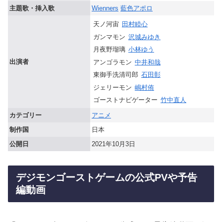
主題歌・挿入歌
Wienners
藍色アポロ
天ノ河宙
田村睦心
ガンマモン
沢城みゆき
月夜野瑠璃
小林ゆう
出演者
アンゴラモン
中井和哉
東御手洗清司郎
石田彰
ジェリーモン
嶋村侑
ゴーストナビゲーター
竹中直人
カテゴリー
アニメ
制作国
日本
公開日
2021年10月3日
デジモンゴーストゲームの公式PVや予告
編動画