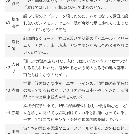
39
半身と蜘蛛のような下半身を持つデジモン・ギュウキモンが
孤島
「助けてほしい」と相談にやって来るのだが...。
誤って宙のタブレットを壊したのに、ムキになって素直に謝
螺旋
40
れないガンマモン。そこへ、腕が奇妙な形に捻れてしまった
海岸
エスピモンがやって来た！
幻想的なショーと、神出鬼没さで話題の「ピエール・ドリー
道化
41
ムサーカス」。宙、瑠璃、ガンマモンたちはその公演を観に
師
いくのだが...。
“鬼に姉が連れ去られた、助けてほしい”というメッセージが
人狩
42
りるるんに届いた。鬼が出るという噂のあるその地方都市に
リ
宙たちは向かうのだが...。
世界一詮索好きな少女、エマ・ヘインズ。清司郎の留学時代
43
赤目
の知人である彼女が、アメリカから日本へやってきた。清司
郎はエマと東京観光をするのだが...。
葉櫻学院学生寮で、1年の深津理久に欲しい物を頼むと、ど
44
赤錆
んな珍しい商品でも翌朝届けてくれると話題になっている。
一方、宙はエスピモンから奇妙な現象の噂を聞くのだが...。
宙たちの元に不思議なニュースメールが届く。次の日に起こ
幽霊