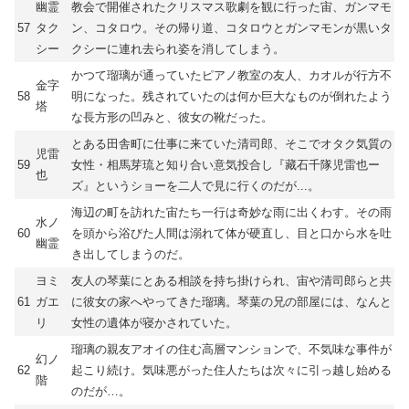
幽霊
教会で開催されたクリスマス歌劇を観に行った宙、ガンマモ
57
タク
ン、コタロウ。その帰り道、コタロウとガンマモンが黒いタ
シー
クシーに連れ去られ姿を消してしまう。
かつて瑠璃が通っていたピアノ教室の友人、カオルが行方不
金字
58
明になった。残されていたのは何か巨大なものが倒れたよう
塔
な長方形の凹みと、彼女の靴だった。
とある田舎町に仕事に来ていた清司郎、そこでオタク気質の
児雷
59
女性・相馬芽琉と知り合い意気投合し『藏石千隊児雷也ー
也
ズ』というショーを二人で見に行くのだが...。
海辺の町を訪れた宙たち一行は奇妙な雨に出くわす。その雨
水ノ
60
を頭から浴びた人間は溺れて体が硬直し、目と口から水を吐
幽霊
き出してしまうのだ。
ヨミ
友人の琴葉にとある相談を持ち掛けられ、宙や清司郎らと共
61
ガエ
に彼女の家へやってきた瑠璃。琴葉の兄の部屋には、なんと
リ
女性の遺体が寝かされていた。
瑠璃の親友アオイの住む高層マンションで、不気味な事件が
幻ノ
62
起こり続け。気味悪がった住人たちは次々に引っ越し始める
階
のだが…。