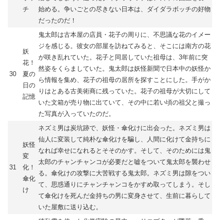
チ
始める。争いごとの尽きない日本は、ダイダラボッチの好物
だったのだ！
鬼太郎は古本屋の店員・花子の周りに、不思議な花のイメー
ジを感じる。彼女の部屋を訪ねてみると、そこには南方の花
妖
が咲き乱れていた。花子と同居していた祖母は、3年前に突
花！
然姿をくらましていた。鬼太郎は妖怪新聞で日本中の妖怪か
30
夏の
ら情報を集め、花子の祖母の居所を探すことにした。手がか
日の
りはとある古美術商に残っていた。花子の祖母が大切にして
記憶
いた文箱が売り物に出ていて、その中に若い頃の祖父と撮っ
た写真が入っていたのだ。
ネズミ男は炭坑跡で、妖怪・傘化けに出会った。ネズミ男は
仙人に変装して純朴な傘化けを騙し、人間に化けて金持ちに
妖怪
なれば幸せになれるとそそのかす。そして、そのためには鬼
変
太郎のチャンチャンコが必要だと嘘をついて鬼太郎を襲わせ
31
化！
る。傘化けの攻撃に大苦戦する鬼太郎。ネズミ男は隙をつい
傘化
て、思惑通りにチャンチャンコをかすめ取ってしまう。そし
け
て傘化けを死んだ金持ちの男に変身させて、生前に暮らして
いた屋敷に送り込む。