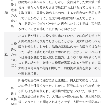
は絶海の孤島へ向かった。しかし、突如発生した大津波に呑
険！
まれ、惨たんたるありさまで島に打ち上げられてしまう。気
絶海
20
を取り直して冒険を始めるものの、まるで島自体が意思を持
の人
っているかのように、鬼太郎を洞窟に吸い込んでしまう。一
食い
方、洞窟の中でダイバーたちと再会したネズミ男は、宝が隠
島
されていると直感して更に奥へと向かうが…。
ネズミ男が怪しい白粉を売り歩いていた。その白粉を使った
人間の顔が消え失せてしまったことから、鬼太郎はのっぺら
白粉
ぼうを怪しむ。しかし、品物の出所はのっぺらぼうではなか
姿と
った。砂かけ婆たちの顔まで奪われたことから、のっぺらぼ
21
のっ
うは責任を感じて犯人捜しに協力。ようやく取り押さえたネ
ぺら
ズミ男の話から、妖怪・白粉婆が黒幕であると判明する。鬼
ぼう
太郎は自分自身の顔を利用して、白粉婆の居所を突き止める
作戦を立てる。
田舎の祖父の家に遊びにきた直也は、田んぼで出会った泥田
坊の子供と仲良くなった。しかし、開発によって住み処であ
蜂
る田んぼを削り取られ、泥田坊の親は怒っていた。彼はつい
起！
に堪忍袋の緒を切って、人間たちを襲い始める。鬼太郎が説
22
妖怪
得しようとしても聞き入れようとせず、人間たちが消防車の
泥田