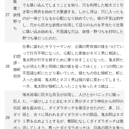
吸
でも吸い込んでしまうことを知り、穴を利用した粗大ゴミ引
魔！
き取り商売を始めて大繁盛する。しかし淳は、穴に入ったも
27
妖怪
のが一体どうなるか心配になり始めていた。彼の不安は的中
野づ
し、穴から巨大な妖怪が出現して辺りのものを手当たり次第
ち
に吸い込み始める。不思議な穴は、妖怪・野づちを封印した
野づち塚だったのだ。
仕事に疲れたサラリーマンが、公園の野良猫の後をつけてい
って行方不明になった。心配した家族がネズミ男に相談し、
幻想
鬼太郎が行方を探すために乗り出すことになった。鬼太郎た
譚・
28
ちが消えた男と同様に猫の後を追ってゆくと、いつの間にか
猫町
不思議な町にたどり着いていた。猫たちの住む猫町だ。町に
切符
入った途端、鬼太郎とネズミ男は猫の姿に変わってしまう。
一方、鬼太郎が猫町に入ったことを知ったネコ娘は…。
海水浴場に巨大な目玉が出現し、人びとがパニックに陥っ
巨人
た。一儲けしようと企むネズミ男がダイダラ神社から封印の
伝説
鍵を盗み出し、ダイダラボッチを復活させたのだ。鼻、口、
ダイ
頭と、次々に現われるダイダラボッチの部品。鬼太郎はネズ
29
ダラ
ミ男を止めようとするが、奮闘むなしくダイダラボッチは復
ボッ
活してしまう。甦ったダイダラボッチは、日本の国土を食べ