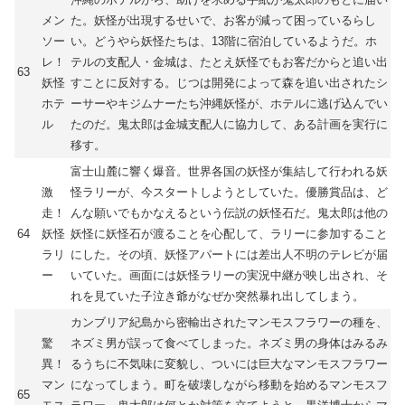
メン
た。妖怪が出現するせいで、お客が減って困っているらし
ソー
い。どうやら妖怪たちは、13階に宿泊しているようだ。ホ
レ！
テルの支配人・金城は、たとえ妖怪でもお客だからと追い出
63
妖怪
すことに反対する。じつは開発によって森を追い出されたシ
ホテ
ーサーやキジムナーたち沖縄妖怪が、ホテルに逃げ込んでい
ル
たのだ。鬼太郎は金城支配人に協力して、ある計画を実行に
移す。
富士山麓に響く爆音。世界各国の妖怪が集結して行われる妖
激
怪ラリーが、今スタートしようとしていた。優勝賞品は、ど
走！
んな願いでもかなえるという伝説の妖怪石だ。鬼太郎は他の
64
妖怪
妖怪に妖怪石が渡ることを心配して、ラリーに参加すること
ラリ
にした。その頃、妖怪アパートには差出人不明のテレビが届
ー
いていた。画面には妖怪ラリーの実況中継が映し出され、そ
れを見ていた子泣き爺がなぜか突然暴れ出してしまう。
カンブリア紀島から密輸出されたマンモスフラワーの種を、
驚
ネズミ男が誤って食べてしまった。ネズミ男の身体はみるみ
異！
るうちに不気味に変貌し、ついには巨大なマンモスフラワー
マン
になってしまう。町を破壊しながら移動を始めるマンモスフ
65