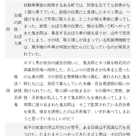
自動車事故が頻発するある町では、対策を立てても効果がな
く困り果てていた。妖怪の仕業だと直感したネズミ男は、一
古都
儲けを企んで市長に取り入る。ところが彼も事故に遭ってし
の妖
まった。妖怪・おぼろ車の仕業だ。報せを聞いて町へやって
25
怪・
きた鬼太郎は、暴走するおぼろ車の後を追うが、山中で見失
おぼ
ってしまう。その頃、取り壊しが決まっている民族博物館で
ろ車
は、展示物の牛車が何故か泥だらけになっているのが発見さ
れていた。
ネズミ男が自分の誕生日祝いに、鬼太郎とネコ娘を軽石沢の
高級別荘地へ招待した。久しぶりの息抜きが出来ると思った
復
のも束の間、その別荘を警察隊が取り囲む。連行された鬼太
活！
郎たちには、別荘で暮らしていた令嬢・百合香誘拐の疑いが
26
妖怪
掛けられていた。取り調べが始まるが、その最中に突然、妖
天邪
怪・天邪鬼が乱入してきて鬼太郎たちを連れ去ってしまう。
鬼
洞窟に放り込まれた鬼太郎は、そこで監禁されている百合香
を発見。彼女を誘拐したのは天邪鬼で、いずれ食べてしまお
うと思っているらしいのだ！
祐子の友達の淳は片付けが苦手。ある日彼は不思議な穴を見
つけた。たまたまそこへやってきたネズミ男は、その穴が何