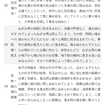
協力して燻し攻撃で撃退。目目連が人里に現れた理由は、姉
目目
02
弟の父親が目目連の住み処だった木連の里に踏み込み、別荘
連の
を建てたことだった。街中に出た目目連は、都会の汚い空気
涙！
に正気をなくして更に暴れ回る。そしてトラックに乗り移る
と、小学校を目指して暴走を始めた！
ねずみ男が病院に担ぎ込まれた。治療の甲斐なく、魂を抜か
ギタ
れてしまったねずみ男は死んでしまう。その頃、同様に魂を
ーの
抜かれた子どもたちが、続々と病院に担ぎ込まれていた。事
03
戦
件の原因が夜叉だと知った鬼太郎は、魂を抜かれた子どもた
慄！
ちが倒れていた公園に向かう。妖気をたどり、ねずみ男の魂
夜叉
が地下から飛び出すのを目撃。地下鉄の構内に夜叉を追い詰
めるものの、ギターの音色によって眠らされてしまう。
祐子の同級生・翔太が行方不明になった。ほかにも子どもた
ちの行方不明が続発。目玉おやじは、鏡に住む妖怪の鏡爺の
恐
仕業と見破る。鬼太郎は鏡爺の居場所を突き止めるが、反対
怖！
に鏡爺に鏡の国に閉じ込められてしまう。鏡爺は鏡の国では
04
鏡の
無敵。苦戦する鬼太郎の閉じ込められた鏡は、清掃業者に運
国の
ばれていった挙げ句、地面に落とされて割れてしまう。二度
鏡爺
と外へ出られなくなった鏡爺は、鬼太郎の魂を吸い取ろうと