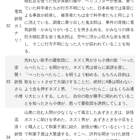
積乱雲を使った化学実験の最中、ヘリコプターが墜落。乗っ
ていた科学者たちが行方不明になった。日本各地では落雷に
電気
よる事故が続発し、被害者たちは全て科学者たちと同じよう
妖怪
に消えている。調査に乗り出した鬼太郎は、事件の背後に電
32
カミ
気妖怪・かみなりがいることを突き止める。かみなりの操る
ナ
巨大積乱雲を追う鬼太郎は、空中に浮かぶ巨大な岩を発見
リ！
し、そこに行方不明になった人々が囚われていることを知
る。
売れない歌手の憂歌団に、ネズミ男がさら小僧の歌「ぺった
逆
らぺたらこ」を聞かせた。ネズミ男は彼らに楽譜を渡し、
襲！
「ぺったらぺたらこ」を唄うよう勧める。もちろん目的は、
33
妖怪
歌をヒットさせて大儲けすることだ。絶対に4番は唄わない
さら
よう念を押すネズミ男。「ぺったらぺたらこ」はもくろみ通
小僧
り大ヒットする。しかし、自分の歌が勝手に唄われているこ
とを知ったさら小僧が、怒って憂歌団を誘拐してしまう。
山奥に住む人間が少なくなって孤立したあずきとぎは、妖怪
流
ポストに助けを求めた。ネズミ男が、あずきとぎを小豆をと
浪！
ぐ職人として和菓子屋に紹介。妖怪が働いているということ
妖怪
で和菓子屋は大繁盛する。そこへ、評判を聞きつけた妖怪・
34