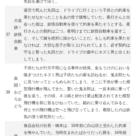
失踪を遂げてゆく。
過労で死んだ丸田は、ドライブに行くという子供との約束を
果たせなかったことをあの世で後悔していた。夜行さんと出
大追
会った彼は、妖怪自動車を借りて約束を果たそうとする。夜
跡！
行さんとの契約は二つ。夜明けまでに妖怪自動車を返すこ
37
妖怪
と、そして鍵を絶対に抜かないことだ。もしも約束を果たせ
自動
なければ、大切な息子が取り上げられてしまう。必ず契約は
車
守ると誓った丸田だが、ドライブの最中にネズミ男と出くわ
してしまう。
子供たちが行方不明になる事件が続発。金もうけのにおいを
嗅ぎつけたネズミ男は子供たちの家を訪ねるが、鬼太郎たち
血
に見つかってとっちめられてしまう。そこに子供が乗った模
闘！
型飛行機が飛んできた。驚いた鬼太郎は、一反木綿に乗って
38
おど
後を追う。その頃、ネコ娘と砂かけ婆は配達されてきた模型
ろお
飛行機を前に首をひねっていた。戯れに乗り込んでみると、
どろ
何とその飛行機は空へと飛び立ってしまう。着陸したのは妖
気の漂う研究所だった。
食品会社の社長・橋本は、16年前に白山坊と交わした約束
を悔やんでいた。当時生まれたばかりだった茜を、16年経
妖