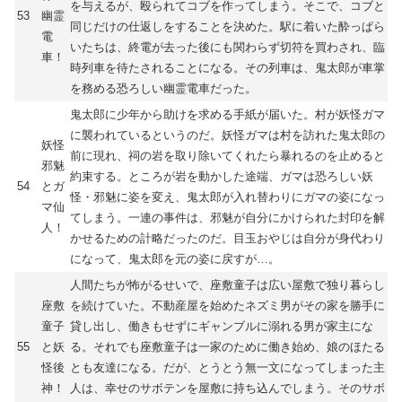
を与えるが、殴られてコブを作ってしまう。そこで、コブと
53
幽霊
同じだけの仕返しをすることを決めた。駅に着いた酔っぱら
電
いたちは、終電が去った後にも関わらず切符を買わされ、臨
車！
時列車を待たされることになる。その列車は、鬼太郎が車掌
を務める恐ろしい幽霊電車だった。
鬼太郎に少年から助けを求める手紙が届いた。村が妖怪ガマ
に襲われているというのだ。妖怪ガマは村を訪れた鬼太郎の
妖怪
前に現れ、祠の岩を取り除いてくれたら暴れるのを止めると
邪魅
約束する。ところが岩を動かした途端、ガマは恐ろしい妖
54
とガ
怪・邪魅に姿を変え、鬼太郎が入れ替わりにガマの姿になっ
マ仙
てしまう。一連の事件は、邪魅が自分にかけられた封印を解
人！
かせるための計略だったのだ。目玉おやじは自分が身代わり
になって、鬼太郎を元の姿に戻すが…。
人間たちが怖がるせいで、座敷童子は広い屋敷で独り暮らし
座敷
を続けていた。不動産屋を始めたネズミ男がその家を勝手に
童子
貸し出し、働きもせずにギャンブルに溺れる男が家主にな
55
と妖
る。それでも座敷童子は一家のために働き始め、娘のほたる
怪後
とも友達になる。だが、とうとう無一文になってしまった主
神！
人は、幸せのサボテンを屋敷に持ち込んでしまう。そのサボ