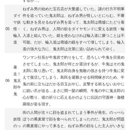
するが…。
ねずみ男の始めた宝石店が大繁盛していた。謎の行方不明事
ダイ
件を追っていた鬼太郎は、ねずみ男が怪しいとにらむ。不審
ヤ妖
な動きを見せるねずみ男を追って、鬼太郎は廃墟にたどり着
05
怪・
く。ねずみ男は、人間の欲をダイヤモンドに変える妖怪・輪
輪入
入道と組んでいた。鏡を使わなければ輪入道に勝つことは不
道
可能。だが、輪入道は廃墟の鏡をすべて壊してしまう。輪入
道の強大な力に、鬼太郎は次第に追い詰められてゆく。
ワンマン社長が牛鬼岩で釣りをして、恐ろしい牛鬼を目覚め
させてしまった。鬼太郎が何とか退治するが、牛鬼はその鬼
暴
太郎に取り憑いて、鬼太郎自身を無敵の強さを持つ牛鬼に変
走！
えて復活してしまう。島民を避難させる時間稼ぎのため、牛
06
鬼太
鬼の前に立ちはだかる目玉おやじ。反撃する術もないおやじ
郎牛
に鋭い爪が迫る…まさに間一髪の瞬間、牛鬼の中に鬼太郎の
鬼
心が甦り、彼の祈りに応えるかのように伝説の守護神・迦楼
羅様が姿を現す。
街の人間が次々に顔を盗まれてしまう事件が発生。のっぺら
妖怪
ぼうの蕎麦屋で顔を食べられてしまったのだ。鬼太郎が問題
のっ
の蕎麦屋にやって来ると、ねずみ男の顔をした主人がいきな