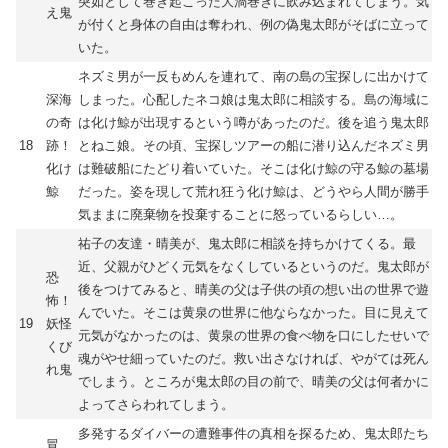
突如として巻き起こった大渦巻きに飲み込まれてしまう。気
え鬼
が付くと身体の自由は奪われ、例の偽鬼太郎がそばに立って
いた。
ネズミ男が一反もめんを連れて、南の島の宝探しに出かけて
深海
しまった。心配したネコ娘は鬼太郎に相談する。島の海域に
の奇
は化け鯨が出現するという噂があったのだ。後を追う鬼太郎
18
跡！
とねこ娘。その頃、宝探しツアーの船に潜り込んだネズミ男
化け
は難破船にたどり着いていた。そこは化け鯨の守る鯨の墓場
鯨
だった。姿を現して荒れ狂う化け鯨は、どうやら人間が勝手
気ままに廃棄物を投棄することに怒っているらしい…。
祐子の友達・晴美が、鬼太郎に相談を持ちかけてくる。最
近、父親がひどく元気をなくしているというのだ。鬼太郎が
恐
後をつけてみると、晴美の父は子供の頃の想い出の世界で遊
怖！
んでいた。そこは黄泉の世界に他ならなかった。目に見えて
19
妖怪
元気がなかったのは、黄泉の世界の食べ物を口にしたせいで
くび
魂がやせ細っていたのだ。救い出さなければ、やがては死ん
れ鬼
でしまう。ところが鬼太郎の目の前で、晴美の父は何者かに
よってさらわれてしまう。
多発するダイバーの遭難事件の真相を探るため、鬼太郎たち
冒