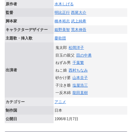
原作者
水木しげる
監督
明比正行
西尾大介
脚本家
橋本裕志
武上純希
キャラクターデザイナー
姫野美智
荒木伸吾
主題歌・挿入歌
憂歌団
鬼太郎
松岡洋子
目玉の親父
田の中勇
ねずみ男
千葉繁
出演者
ねこ娘
西村ちなみ
砂かけ婆
山本圭子
子泣き爺
塩屋浩三
一反木綿
龍田直樹
カテゴリー
アニメ
制作国
日本
公開日
1996年1月7日