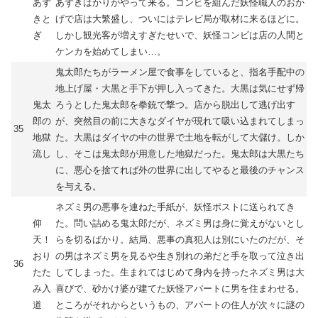
あず
あずきはかりがやって来る。コンビを組んだ妖怪職人のおか
きと
げで店は大繁盛し、ついにはテレビ局が取材に来るほどに。
ぎ
しかし観光客が増えすぎたせいで、妖怪コンビは店の人間と
ケンカを始めてしまい…。
鬼太郎たちがラーメン屋で食事をしていると、指名手配中の
地上げ屋・大黒と手下が押し入ってきた。大黒は気にせず帰
鬼太
ろうとした鬼太郎を拳銃で撃つ。店から脱出して逃げ出す
郎の
が、突然目の前に大きなダイヤが現れて吸い込まれてしまっ
35
地獄
た。大黒はダイヤの中の世界で土地を転がして大儲け。しか
流し
し、そこは鬼太郎が用意した地獄だった。鬼太郎は大黒たち
に、悪心を捨てれば外の世界に出してやると最後のチャンス
を与える。
ネズミ男の悪事を連ねた手紙が、妖怪ポストに送られてき
仰
た。問い詰める鬼太郎だが、ネズミ男は身に覚えがないとし
天！
らを切るばかり。結局、悪事の真犯人は別にいたのだが、そ
おり
の男はネズミ男を見るや生き別れの弟だと手を取って泣き出
36
たた
してしまった。生まれてはじめて身内を持ったネズミ男は大
み入
喜びで、砂かけ婆が建てた妖怪アパートに男を住まわせる。
道
ところがそれからというもの、アパートの住人が次々に謎の