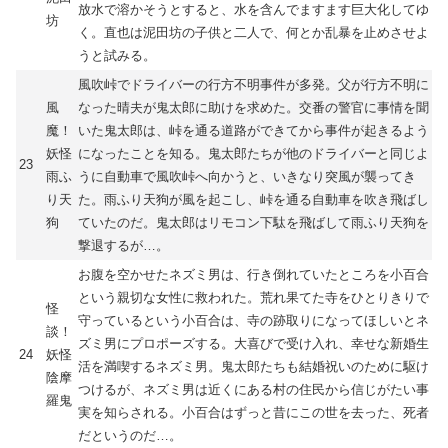
放水で溶かそうとすると、水を含んでますます巨大化してゆ
坊
く。直也は泥田坊の子供と二人で、何とか乱暴を止めさせよ
うと試みる。
風吹峠でドライバーの行方不明事件が多発。父が行方不明に
風
なった晴夫が鬼太郎に助けを求めた。交番の警官に事情を聞
魔！
いた鬼太郎は、峠を通る道路ができてから事件が起きるよう
妖怪
になったことを知る。鬼太郎たちが他のドライバーと同じよ
23
雨ふ
うに自動車で風吹峠へ向かうと、いきなり突風が襲ってき
り天
た。雨ふり天狗が風を起こし、峠を通る自動車を吹き飛ばし
狗
ていたのだ。鬼太郎はリモコン下駄を飛ばして雨ふり天狗を
撃退するが…。
お腹を空かせたネズミ男は、行き倒れていたところを小百合
という親切な女性に救われた。荒れ果てた寺をひとりきりで
怪
守っているという小百合は、寺の跡取りになってほしいとネ
談！
ズミ男にプロポーズする。大喜びで受け入れ、幸せな新婚生
24
妖怪
活を満喫するネズミ男。鬼太郎たちも結婚祝いのために駆け
陰摩
つけるが、ネズミ男は近くにある村の住民から信じがたい事
羅鬼
実を知らされる。小百合はずっと昔にこの世を去った、死者
だというのだ…。