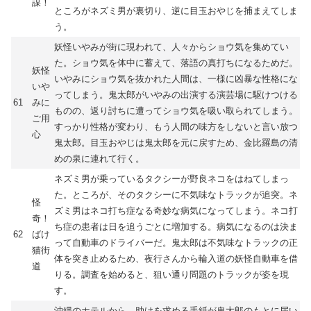
謀！
ところがネズミ男が裏切り、逆に目玉おやじを捕まえてしま
う。
妖怪いやみが街に現われて、人々からショウ気を集めてい
た。ショウ気を体中に蓄えて、落語の真打ちになるためだ。
妖怪
いやみにショウ気を抜かれた人間は、一様に凶暴な性格にな
いや
ってしまう。鬼太郎がいやみの出演する演芸場に駆けつける
61
みに
ものの、返り討ちに遭ってショウ気を吸い取られてしまう。
ご用
すっかり性格が変わり、もう人間の味方をしないと言い放つ
心
鬼太郎。目玉おやじは鬼太郎を元に戻すため、金比羅島の清
めの泉に連れて行く。
ネズミ男が乗っているタクシーが野良ネコをはねてしまっ
た。ところが、そのタクシーに不気味なトラックが追突。ネ
怪
ズミ男はネコ打ち症なる奇妙な病気になってしまう。ネコ打
奇！
ち症の患者は日を追うごとに増加する。病気になるのは決ま
62
ばけ
って自動車のドライバーだ。鬼太郎は不気味なトラックの正
猫街
体を突き止めるため、夜行さんから輪入道の妖怪自動車を借
道
りる。調査を始めると、狙い通り問題のトラックが姿を現
す。
沖縄のホテルから、助けを求める手紙が鬼太郎のもとに届い