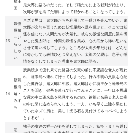
猫王
鬼太郎に語るのだった。そして猫たちによる裁判が始まり、
国
次郎が猫を捨てた罪によって裁かれることになってしまう。
ネズミ男は、鬼太郎たちを利用して一儲けを企んでいた。鬼
妖怪
太郎が文句を言うために妖怪屋敷へ足を運ぶと、そこでは妖
屋敷
怪を信じない人間たちが大暴れ。彼らの傲慢な態度に業を煮
へい
13
やした鬼太郎は、仲間の妖怪を集め、心の底から怖い思いを
らっ
させて追い出してしまう。ところが太郎少年だけは、どんな
しゃ
に脅かしても表情ひとつ変えない。太郎の父親は、息子が感
い
情をなくしてしまった理由を鬼太郎に語る。
残業続きで疲れ果てた健吾の父親の前に不思議な老人が現わ
れ、蓬来島へ連れて行ってしまった。行方不明の父親を心配
蜃気
した健吾は、鬼太郎に相談。鬼太郎はかに坊主から蓬来島の
楼海
ことを聞き、健吾を連れて行ってみることに。一行は不思議
14
竜・
な霧の中に蓬来島を発見するものの、徐福と名乗る老人に壷
みず
の中に閉じ込められてしまう。一方、いち早く上陸を果たし
ち
ていたネズミ男は、美しく光る石を見付けてネコババしよう
とするが…。
祐子の友達の祥一が姿を消してしまった。妖怪・まくら返し
悪