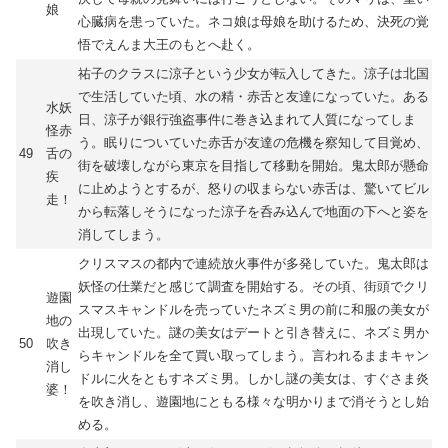
娘
心臓病を患っていた。ネコ娘は母娘を助けるため、決死の覚
悟でえんま大王のもとへ赴く。
祐子のクラスに涼子という少女が転入してきた。涼子は北国
で生活していた頃、水の精・赤舌と友達になっていた。ある
水妖
日、涼子が銀行強盗事件に巻き込まれて人質になってしま
怪赤
う。眠りについていた赤舌が友達の危機を察知して目覚め、
49
舌の
街を破壊しながら東京を目指して移動を開始。鬼太郎が懸命
疾
に止めようとするが、怒りの収まらない赤舌は、驚いてビル
走！
から転落しそうになった涼子を呑み込んで地面の下へと姿を
消してしまう。
クリスマスの都内で連続放火事件が多発していた。鬼太郎は
妖怪の仕業だと感じて調査を開始する。その頃、街頭でクリ
遊園
スマスキャンドルを売っていたネズミ男の前に和服の美女が
地の
出現していた。謎の美女はデートと引き替えに、ネズミ男か
50
吹き
らキャンドルを全て買い取ってしまう。言われるままキャン
消し
ドルに火をともすネズミ男。しかし謎の美女は、すぐさま炎
婆！
を吹き消し、遊園地にともる様々な明かりまで消そうとし始
める。