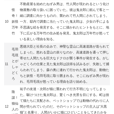
不動産屋を始めたねずみ男は、竹人間が現われるという化け
怪
物屋敷の取り扱いに困っていた。彼は鬼太郎に頼んで客と一
奇！
緒に調査に向かうものの、襲われて竹人間にされてしまう。
10
妖怪
一方、邸内で調査に当たっていた鬼太郎は、少女の手による
万年
不思議な絵を発見する。そこに描かれたヒントをもとに、地
竹
下に広がる万年竹の住み処を発見。鬼太郎は万年竹が怒って
いる哀しい理由を知る。
悪徳大臣と社長の企みで、神聖な霊山に高速道路が造られて
毛羽
しまった。怒れる霊山の祟りなのか、高速道路を通って押し
毛現
寄せた人間たちを巨大なドクロが襲う事件が発生する。がし
とが
11
ゃどくろの仕業と見た鬼太郎は説得を試みるが、失敗して捕
しゃ
らわれてしまう。森の奥に連れて行かれた鬼太郎は、動物た
どく
ちと妖怪・毛羽毛現に取り囲まれる。そこにねずみ男が現わ
ろ
れ、毛羽毛現が怒っている理由を語り始める。
祐子の友達・次郎が猫に襲われて行方不明になってしまっ
陰
た。駆けつけた鬼太郎は、驚くべき光景を目にする。町は捨
謀！
て猫たちに支配され、ペットショップでは動物の代わりに人
猫仙
12
間が売られていたのだ。そのペットショップの主人は“大黒
人の
猫”と名乗り、人間がいかに猫にひどいことをしてきたかを