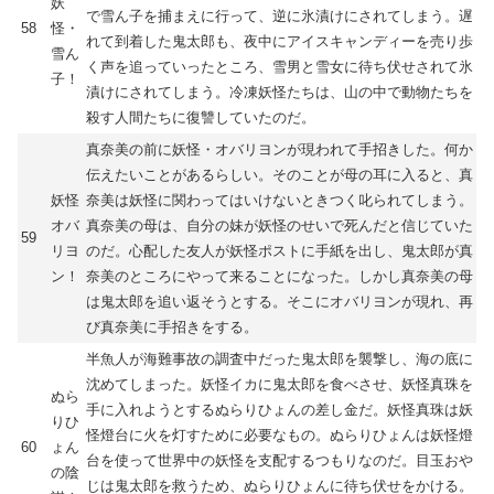
妖
で雪ん子を捕まえに行って、逆に氷漬けにされてしまう。遅
58
怪・
れて到着した鬼太郎も、夜中にアイスキャンディーを売り歩
雪ん
く声を追っていったところ、雪男と雪女に待ち伏せされて氷
子！
漬けにされてしまう。冷凍妖怪たちは、山の中で動物たちを
殺す人間たちに復讐していたのだ。
真奈美の前に妖怪・オバリヨンが現われて手招きした。何か
伝えたいことがあるらしい。そのことが母の耳に入ると、真
妖怪
奈美は妖怪に関わってはいけないときつく叱られてしまう。
オバ
真奈美の母は、自分の妹が妖怪のせいで死んだと信じていた
59
リヨ
のだ。心配した友人が妖怪ポストに手紙を出し、鬼太郎が真
ン！
奈美のところにやって来ることになった。しかし真奈美の母
は鬼太郎を追い返そうとする。そこにオバリヨンが現れ、再
び真奈美に手招きをする。
半魚人が海難事故の調査中だった鬼太郎を襲撃し、海の底に
沈めてしまった。妖怪イカに鬼太郎を食べさせ、妖怪真珠を
ぬら
手に入れようとするぬらりひょんの差し金だ。妖怪真珠は妖
りひ
怪燈台に火を灯すために必要なもの。ぬらりひょんは妖怪燈
60
ょん
台を使って世界中の妖怪を支配するつもりなのだ。目玉おや
の陰
じは鬼太郎を救うため、ぬらりひょんに待ち伏せをかける。