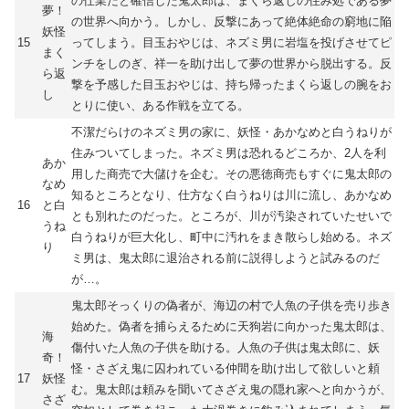
の仕業だと確信した鬼太郎は、まくら返しの住み処である夢
夢！
の世界へ向かう。しかし、反撃にあって絶体絶命の窮地に陥
妖怪
15
ってしまう。目玉おやじは、ネズミ男に岩塩を投げさせてピ
まく
ンチをしのぎ、祥一を助け出して夢の世界から脱出する。反
ら返
撃を予感した目玉おやじは、持ち帰ったまくら返しの腕をお
し
とりに使い、ある作戦を立てる。
不潔だらけのネズミ男の家に、妖怪・あかなめと白うねりが
住みついてしまった。ネズミ男は恐れるどころか、2人を利
あか
用した商売で大儲けを企む。その悪徳商売もすぐに鬼太郎の
なめ
知るところとなり、仕方なく白うねりは川に流し、あかなめ
16
と白
とも別れたのだった。ところが、川が汚染されていたせいで
うね
白うねりが巨大化し、町中に汚れをまき散らし始める。ネズ
り
ミ男は、鬼太郎に退治される前に説得しようと試みるのだ
が…。
鬼太郎そっくりの偽者が、海辺の村で人魚の子供を売り歩き
始めた。偽者を捕らえるために天狗岩に向かった鬼太郎は、
海
傷付いた人魚の子供を助ける。人魚の子供は鬼太郎に、妖
奇！
怪・さざえ鬼に囚われている仲間を助け出して欲しいと頼
17
妖怪
む。鬼太郎は頼みを聞いてさざえ鬼の隠れ家へと向かうが、
さざ