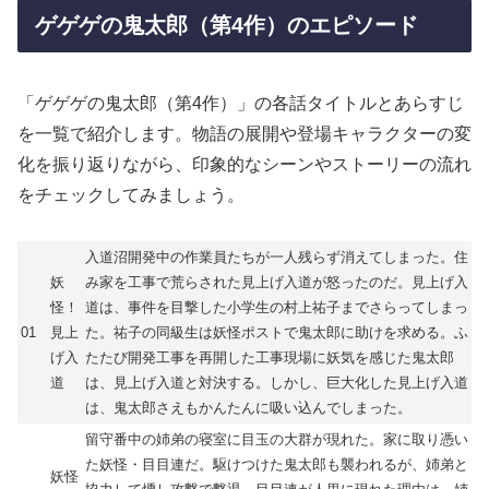
ゲゲゲの鬼太郎（第4作）のエピソード
「ゲゲゲの鬼太郎（第4作）」の各話タイトルとあらすじ
を一覧で紹介します。物語の展開や登場キャラクターの変
化を振り返りながら、印象的なシーンやストーリーの流れ
をチェックしてみましょう。
入道沼開発中の作業員たちが一人残らず消えてしまった。住
妖
み家を工事で荒らされた見上げ入道が怒ったのだ。見上げ入
怪！
道は、事件を目撃した小学生の村上祐子までさらってしまっ
01
見上
た。祐子の同級生は妖怪ポストで鬼太郎に助けを求める。ふ
げ入
たたび開発工事を再開した工事現場に妖気を感じた鬼太郎
道
は、見上げ入道と対決する。しかし、巨大化した見上げ入道
は、鬼太郎さえもかんたんに吸い込んでしまった。
留守番中の姉弟の寝室に目玉の大群が現れた。家に取り憑い
た妖怪・目目連だ。駆けつけた鬼太郎も襲われるが、姉弟と
妖怪