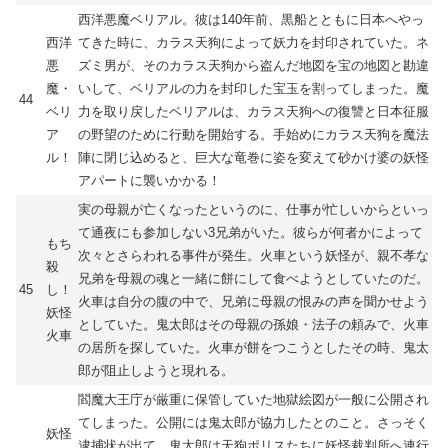
西洋悪魔ベリアル。彼は140年前、黒船とともに日本へやっ
西洋
てきた時に、カラス天狗によって妖力を封印されていた。ネ
悪
ズミ男が、そのカラス天狗から盗んだ地図を宝の地図と勘違
魔・
いして、ベリアルの力を封印した宝玉を割ってしまった。魔
44
ベリ
力を取り戻したベリアルは、カラス天狗への復讐と日本征服
ア
の野望のために行動を開始する。手始めにカラス天狗を魔法
ル！
陣に閉じ込めると、巨大な竜巻に姿を変えて砂かけ婆の妖怪
アパートに襲いかかる！
実の母親が亡くなったというのに、仕事が忙しいからといっ
て通夜にも参加しない3兄弟がいた。彼らが何者かによって
もち
次々とさらわれる事件が発生。火車という妖怪が、親不孝な
殺
兄弟を母親の魂と一緒に餅にして食べようとしていたのだ。
45
し！
火車は自分の腹の中で、兄弟に母親の恨みの声を聞かせよう
妖怪
としていた。鬼太郎はその母親の孫娘・法子の頼みで、火車
火車
の居所を探していた。火車が餅をつこうとしたその時、鬼太
郎が阻止しようと現れる。
閻魔大王庁が厳重に保管していた地獄絵図が一般に公開され
てしまった。公開には鬼太郎が協力したとのこと。さっそく
妖怪
逮捕状が出て、鬼太郎は天狗ポリスたちに妖怪裁判所へ連行