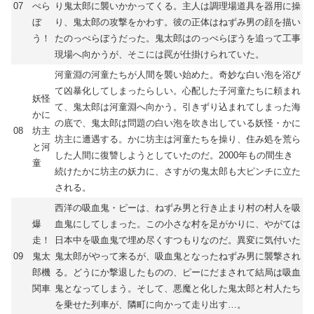
07
ぺら
り鬼太郎に襲いかかってくる。主人は調理場道具を器用に操
ぼ
り、鬼太郎の攻撃をかわす。彼の正体はねずみ男の顔を描い
う！
たのっぺらぼうだった。鬼太郎はのっぺらぼうを追って工事
現場へ向かうが、そこには罠が仕掛けられていた。
河童淵の河童たちが人間を襲い始めた。奇妙な白い泡を浴び
て凶暴化してしまったらしい。心配した子河童たちに頼まれ
妖怪
て、鬼太郎は河童淵へ向かう。引きずり込まれてしまった海
かに
の底で、鬼太郎は問題の白い泡を吹き出している妖怪・かに
08
坊主
坊主に遭遇する。かに坊主は河童たちを操り、住み処を荒ら
と河
した人間に復讐しようとしていたのだ。2000年もの間生き
童
続けたかに坊主の妖力に、さすがの鬼太郎も大ピンチに立た
される。
西洋の吸血鬼・ピーは、ねずみ男と行き止まり村の村人を吸
爆
血鬼にしてしまった。この小さな村を足がかりに、やがては
走！
日本中を吸血鬼で埋め尽くすつもりなのだ。異変に気付いた
09
鬼太
鬼太郎がやって来るが、吸血鬼となったねずみ男に襲撃され
郎機
る。どうにか撃退したものの、ピーにだまされて結局は吸血
関車
鬼となってしまう。そして、悪魔と化した鬼太郎と村人たち
を乗せた列車が、隣町に向かって走り出す…。