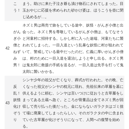
こ
まう。助けに来た子泣き爺も漬け物石にされてしまった。目
う！
玉おやじに応援を求められた砂かけ婆は、ほうこうを壺に閉
じ込めるが…。
ネズミ男は商売で旅をしている途中、妖怪・がんぎ小僧と出
がん
会った。ネズミ男を尊敬しているがんぎ小僧は、もてなそう
ぎ小
と河童村に招待する。しかし村に入った途端、河童たちに襲
僧と
われてしまった。一目入道という乱暴な妖怪に村が狙われて
42
ねず
いて、警戒している最中だったのだ。仁義に厚いがんぎ小僧
み
は、村のために一目入道を退治しようと申し出る。ネズミ男
男！
は鬼太郎に救援の手紙を送るが、一目入道は先手を打って鬼
太郎に襲いかかる。
シンヤ少年の祖父が亡くなり、葬式が行われた。その晩、亡
反
くなった祖父がシンヤの枕元に現れ、先祖伝来の草履を墓に
乱！
供えるように頼む。シンヤは言いつけに従おうと古草履をし
妖怪
まってある土蔵へ急ぐ。ところが骨董品は全てネズミ男が回
43
化け
収して売り払った後だった。金にならないガラクタはゴミ捨
ぞう
て場に廃棄してしまったらしい。そのガラクタの中に含まれ
り
ていた古草履が化けぞうりになって、人間への復讐を始め
る。