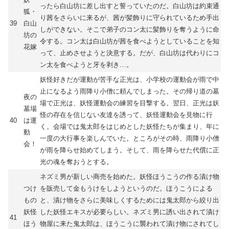
ったら白山坊に差し出すと誓っていたのだ。白山坊は約束通
狐・
り茜をさらいに来るが、茜が髪飾りに守られているため手出
39
白山
しができない。そこで弟子のコン太に髪飾りを奪うように命
坊の
令する。コン太は白山坊が茜を食べようとしていることを知
花嫁
って、止めさせようと決意する。だが、白山坊は代わりにコ
ン太を食べようと牙を剥き…。
妖怪好きだが運動が苦手な正光は、小学校の運動会が雨で中
止になるよう雨降り小僧に頼んでしまった。その帰り道の墓
夜の
場で正光は、妖怪運動会の練習を目撃する。翌日、正光は妖
墓場
怪の存在を信じない友達を誘って、妖怪運動会を見物に行
40
は運
く。会場では鬼太郎をはじめとした妖怪たちが集まり、年に
動
一度の大行事を楽しんでいた。ところがその時、雨降り小僧
会！
が雨を降らせ始めてしまう。そして、雨を降らせた代償に正
光の魂を奪おうとする。
ネズミ男が新しい商売を始めた。妖怪ほうこうの作る漬け物
つけ
を販売して金もうけをしようというのだ。ほうこうによる
もの
と、漬け物をさらに美味しくするためには鬼太郎から絞り出
妖怪
した妖怪エキスが必要らしい。ネズミ男に誘い出されて漬け
41
ほう
物屋に来た鬼太郎は、ほうこうに襲われて漬け物にされてし