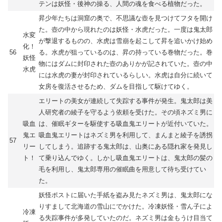
テンは妖怪・後神の操る、人間の魂を食べる植物だった。
昇少年たちは洞窟の奥で、不思議な壺を見つけてフタを開け
た。壺の中から現れたのは妖怪・水虎だった。一度は鬼太郎
水変
が撃退するものの、水虎は雪崩を起こして昇を追いかけ始め
化！
56
る。水虎が狙っているのは、昇の持っている巻物だった。巻
妖怪
物にはダムに封印された壺のありかが記されていた。壺の中
水虎
には水虎の妻が封印されているらしい。水虎は自分に続いて
女房を復活させるため、ダムを目指して駆けてゆく。
エリートの美女が連続して失踪する事件が発生。鬼太郎は美
人研究者の綾子を守るよう依頼を受けた。その頃ネズミ男に
吸血
は、催眠ギターを駆使する吸血鬼エリートが近付いていた。
鬼エ
吸血鬼エリートはネズミ男を利用して、まんまと綾子を誘拐
57
リー
してしまう。追跡する鬼太郎は、山奥にある隠れ家を発見し
ト！
て乗り込んでゆく。しかし吸血鬼エリートは、鬼太郎の髪の
毛を利用し、鬼太郎専用の催眠曲を用意して待ち受けてい
た。
妖怪ポストに届いた手紙を盗み見たネズミ男は、鬼太郎にな
りすまして北海道の雪山にでかけた。冷凍妖怪・雪ん子によ
冷凍
る失踪事件が多発していたのだ。ネズミ男は金もうけ目当て