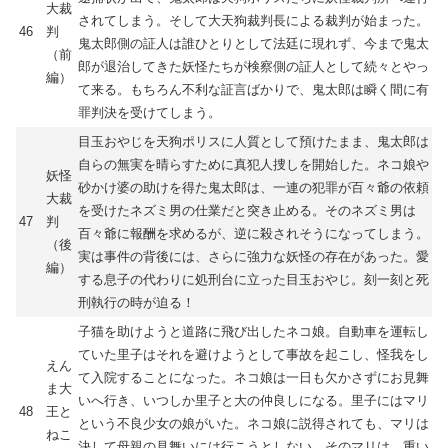
大裁
されてしまう。そして大天狗裁判長による裁判が始まった。
46
判
鬼太郎側の証人は誰ひとりとして法廷に現れず、今まで鬼太
（前
郎が退治してきた妖怪たちが検察側の証人として続々とやっ
編）
て来る。もちろん不利な証言ばかりで、鬼太郎は瞬く間に有
罪判決を受けてしまう。
目玉おやじを天狗ポリスに人質として預けたまま、鬼太郎は
自らの無実を晴らすために真犯人捜しを開始した。ネコ娘や
妖怪
砂かけ婆の助けを得た鬼太郎は、一連の犯罪が百々爺の依頼
大裁
を受けたネズミ男の仕業だと突き止める。そのネズミ男は
47
判
百々爺に報酬を求めるが、逆に殺されそうになってしまう。
（後
実は事件の背後には、さらに強力な妖怪の存在があった。愛
編）
する息子の代わりに処刑台に立った目玉おやじ。刻一刻と死
刑執行の時が迫る！
子猫を助けようと道路に飛び出したネコ娘。自動車を運転し
ていた里子はそれを避けようとして事故を起こし、怪我をし
えん
て入院することになった。ネコ娘は一日も欠かさずにお見舞
ま大
いへ行き、いつしか里子と大の仲良しになる。里子にはマリ
48
王と
という不良少女の娘がいた。ネコ娘に説得されても、マリは
ねこ
決して母親の見舞いには行こうとしない。そのマリは、重い