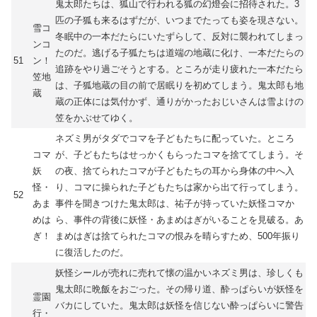
鬼太郎たちは、狐山で行われる狐の幻燈会に招待された。3
匹の子狐も来るはずだが、いつまでたっても姿を現さない。
雪コ
冬眠中の一本だたらにいたずらして、反対に襲われてしまっ
ンコ
たのだ。逃げる子狐たちは道端の地蔵に化け、一本だたらの
51
ン！
追跡をやり過ごそうとする。ところが走り疲れた一本だたら
笠地
は、子狐地蔵の目の前で居眠りを初めてしまう。鬼太郎も地
蔵
蔵の正体には気付かず、通りがかったおじいさんは雪よけの
笠をかぶせてゆく。
ネズミ男がタダでコマを子どもたちに配っていた。ところ
コマ
が、子どもたちはせっかくもらったコマを捨ててしまう。そ
妖
の夜、捨てられたコマが子どもたちの耳から身体の中へ入
怪・
り、コマに操られた子どもたちは家から出て行ってしまう。
52
あま
事件を聞きつけた鬼太郎は、祐子が持っていた妖怪コマか
めは
ら、事件の背後に妖怪・あまめはぎがいることを見破る。あ
ぎ！
まめはぎは捨てられたコマの恨みを晴らすため、500年振り
に復活したのだ。
妖怪シールが売れに売れて懐の温かいネズミ男は、珍しくも
鬼太郎に晩飯をおごった。その帰り道、酔っぱらいが妖怪を
霊園
バカにしていた。鬼太郎は妖怪を信じない酔っぱらいに警告
行・