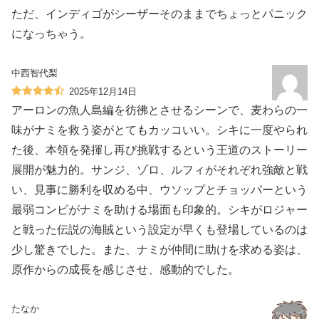
ただ、インディゴがシーザーそのままでちょっとパニック
になっちゃう。
中西智代梨
2025年12月14日
アーロンの魚人島編を彷彿とさせるシーンで、麦わらの一
味がナミを救う姿がとてもカッコいい。シキに一度やられ
た後、本領を発揮し再び挑戦するという王道のストーリー
展開が魅力的。サンジ、ゾロ、ルフィがそれぞれ強敵と戦
い、見事に勝利を収める中、ウソップとチョッパーという
最弱コンビがナミを助ける場面も印象的。シキがロジャー
と戦った伝説の海賊という設定が早くも登場しているのは
少し驚きでした。また、ナミが仲間に助けを求める姿は、
原作からの成長を感じさせ、感動的でした。
たなか