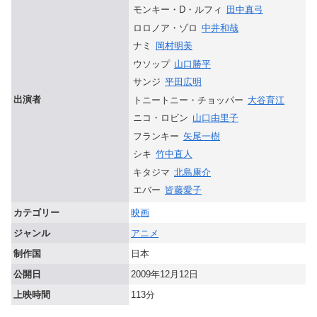
モンキー・D・ルフィ
田中真弓
ロロノア・ゾロ
中井和哉
ナミ
岡村明美
ウソップ
山口勝平
サンジ
平田広明
出演者
トニートニー・チョッパー
大谷育江
ニコ・ロビン
山口由里子
フランキー
矢尾一樹
シキ
竹中直人
キタジマ
北島康介
エバー
皆藤愛子
カテゴリー
映画
ジャンル
アニメ
制作国
日本
公開日
2009年12月12日
上映時間
113分