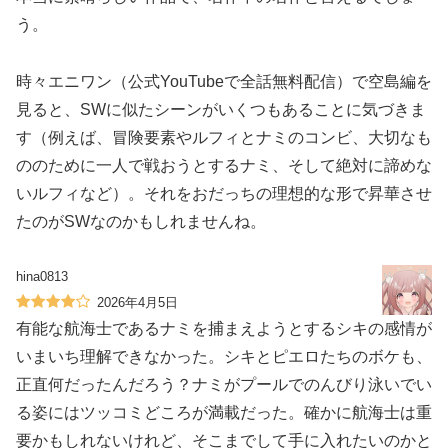
う。
時々エニワン（公式YouTubeで全話無料配信）で空島編を
見ると、SWに似たシーンがいくつもあることに気づきま
す（例えば、冒険要素やルフィとナミのコンビ、大切なも
ののために一人で戦おうとするナミ、そして絶対に諦めな
いルフィなど）。それをおだっちの理想的な形で昇華させ
たのがSWなのかもしれませんね。
hina0813
2026年4月5日
有能な航海士であるナミを捕まえようとするシキの感情が
いまいち理解できなかった。シキとピエロたちのボケも、
正直何だったんだろう？ナミがプールでのんびり泳いでい
る姿にはツッコミどころが満載だった。確かに航海士は重
要かもしれないけれど、そこまでして手に入れたいのかと