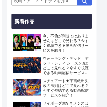
新着作品
今、不倫が問題ではありま
せんはどこで見れる？今す
ぐ視聴できる動画配信サー
ビスを紹介！
ウォーキング・デッド：デ
ッド・シティ シーズン3は
どこで見れる？今すぐ視聴
できる動画配信サービスを
紹介！
スチュアート★宇宙救出失
敗の法則はどこで見れる？
今すぐ視聴できる動画配信
サービスを紹介！
サイボーグ009 ネメシスは