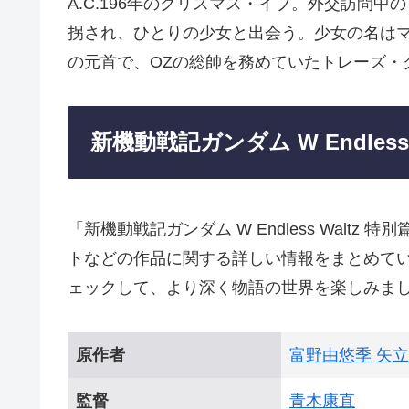
A.C.196年のクリスマス・イブ。外交訪問中の
拐され、ひとりの少女と出会う。少女の名は
の元首で、OZの総帥を務めていたトレーズ・
新機動戦記ガンダム W Endless
「新機動戦記ガンダム W Endless Wal
トなどの作品に関する詳しい情報をまとめて
ェックして、より深く物語の世界を楽しみま
原作者
富野由悠季
矢立
監督
青木康直