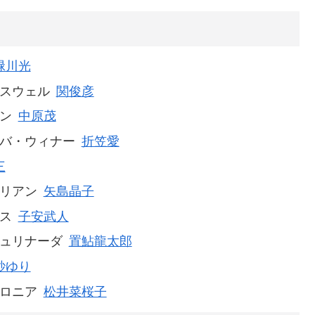
緑川光
スウェル
関俊彦
ン
中原茂
バ・ウィナー
折笠愛
三
リアン
矢島晶子
ス
子安武人
ュリナーダ
置鮎龍太郎
紗ゆり
ロニア
松井菜桜子