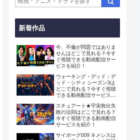
新着作品
今、不倫が問題ではありま
せんはどこで見れる？今す
ぐ視聴できる動画配信サー
ビスを紹介！
ウォーキング・デッド：デ
ッド・シティ シーズン3は
どこで見れる？今すぐ視聴
できる動画配信サービスを
紹介！
スチュアート★宇宙救出失
敗の法則はどこで見れる？
今すぐ視聴できる動画配信
サービスを紹介！
サイボーグ009 ネメシスは