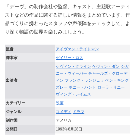
「デーヴ」の制作会社や監督、キャスト、主題歌アーティ
ストなどの作品に関する詳しい情報をまとめています。作
品づくりに携わったスタッフや声優陣をチェックして、よ
り深く物語の世界を楽しみましょう。
監督
アイヴァン・ライトマン
脚本家
ゲイリー・ロス
ケヴィン・クライン
ケヴィン・ダン
シガ
ニー・ウィーバー
チャールズ・グローデ
出演者
ィン
フランク・ランジェラ
ベン・キング
ズレー
ボニー・ハント
ローラ・リニー
ヴィング・レイムス
カテゴリー
映画
ジャンル
コメディ
ドラマ
制作国
アメリカ
公開日
1993年8月28日