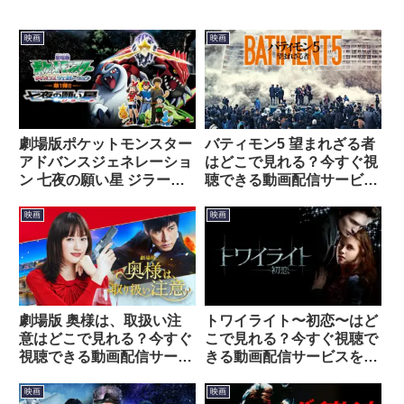
映画
映画
劇場版ポケットモンスター
バティモン5 望まれざる者
アドバンスジェネレーショ
はどこで見れる？今すぐ視
ン 七夜の願い星 ジラーチ
聴できる動画配信サービス
はどこで見れる？今すぐ視
を紹介！
聴できる動画配信サービス
映画
映画
を紹介！
劇場版 奥様は、取扱い注
トワイライト〜初恋〜はど
意はどこで見れる？今すぐ
こで見れる？今すぐ視聴で
視聴できる動画配信サービ
きる動画配信サービスを紹
スを紹介！
介！
映画
映画