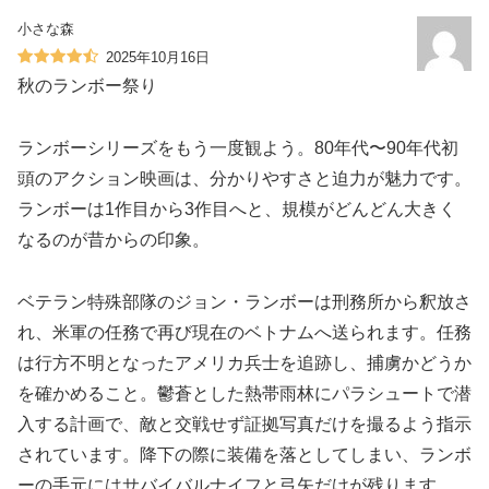
小さな森
2025年10月16日
秋のランボー祭り
ランボーシリーズをもう一度観よう。80年代〜90年代初
頭のアクション映画は、分かりやすさと迫力が魅力です。
ランボーは1作目から3作目へと、規模がどんどん大きく
なるのが昔からの印象。
ベテラン特殊部隊のジョン・ランボーは刑務所から釈放さ
れ、米軍の任務で再び現在のベトナムへ送られます。任務
は行方不明となったアメリカ兵士を追跡し、捕虜かどうか
を確かめること。鬱蒼とした熱帯雨林にパラシュートで潜
入する計画で、敵と交戦せず証拠写真だけを撮るよう指示
されています。降下の際に装備を落としてしまい、ランボ
ーの手元にはサバイバルナイフと弓矢だけが残ります。