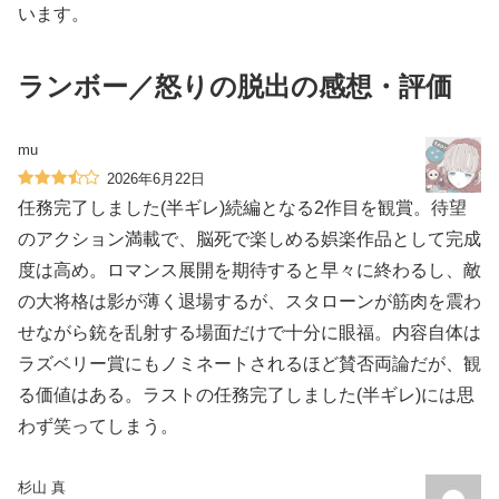
います。
ランボー／怒りの脱出の感想・評価
mu
2026年6月22日
任務完了しました(半ギレ)続編となる2作目を観賞。待望
のアクション満載で、脳死で楽しめる娯楽作品として完成
度は高め。ロマンス展開を期待すると早々に終わるし、敵
の大将格は影が薄く退場するが、スタローンが筋肉を震わ
せながら銃を乱射する場面だけで十分に眼福。内容自体は
ラズベリー賞にもノミネートされるほど賛否両論だが、観
る価値はある。ラストの任務完了しました(半ギレ)には思
わず笑ってしまう。
杉山 真