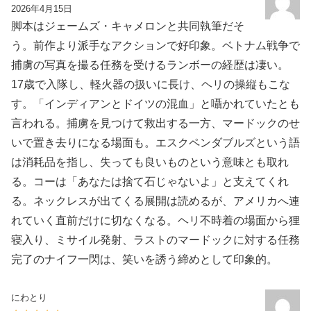
2026年4月15日
脚本はジェームズ・キャメロンと共同執筆だそ
う。前作より派手なアクションで好印象。ベトナム戦争で
捕虜の写真を撮る任務を受けるランボーの経歴は凄い。
17歳で入隊し、軽火器の扱いに長け、ヘリの操縦もこな
す。「インディアンとドイツの混血」と囁かれていたとも
言われる。捕虜を見つけて救出する一方、マードックのせ
いで置き去りになる場面も。エスクペンダブルズという語
は消耗品を指し、失っても良いものという意味とも取れ
る。コーは「あなたは捨て石じゃないよ」と支えてくれ
る。ネックレスが出てくる展開は読めるが、アメリカへ連
れていく直前だけに切なくなる。ヘリ不時着の場面から狸
寝入り、ミサイル発射、ラストのマードックに対する任務
完了のナイフ一閃は、笑いを誘う締めとして印象的。
にわとり