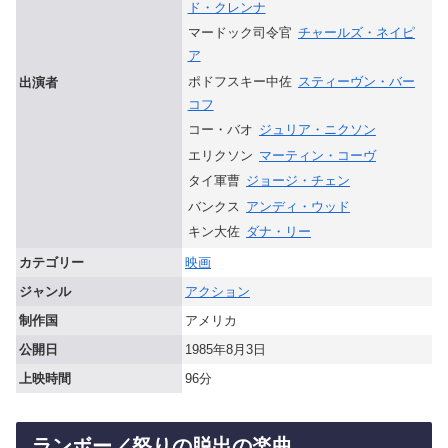
ド・クレンナ
マードック司令官
チャールズ・ネイピ
ア
ポドフスキー中佐
スティーヴン・バー
出演者
コフ
コー・バオ
ジュリア・ニクソン
エリクソン
マーティン・コーヴ
タイ軍曹
ジョージ・チェン
バンクス
アンディ・ウッド
キン大佐
ダナ・リー
カテゴリー
映画
ジャンル
アクション
制作国
アメリカ
公開日
1985年8月3日
上映時間
96分
ランボー／怒りの脱出の楽曲