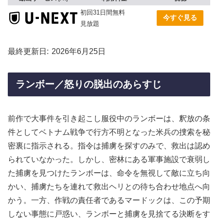
初回31日間無料
今すぐ見る
見放題
最終更新日
2026年6月25日
ランボー／怒りの脱出のあらすじ
前作で大事件を引き起こし服役中のランボーは、釈放の条
件としてベトナム戦争で行方不明となった米兵の捜索を秘
密裏に指示される。指令は捕虜を探すのみで、救出は認め
られていなかった。しかし、密林にある軍事施設で衰弱し
た捕虜を見つけたランボーは、命令を無視して敵に立ち向
かい、捕虜たちを連れて救出ヘリとの待ち合わせ地点へ向
かう。一方、作戦の責任者であるマードックは、この予期
しない事態に戸惑い、ランボーと捕虜を見捨てる決断をす