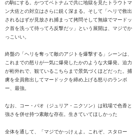
の駒にする。かつてベトナムで共に地獄を見たトラウトマ
ン大佐との対立はさらに鋭く深まる。そして「ヘリで救出
されるはずが見放され捕まって拷問そして無線でマードッ
ク首を洗って待ってろ反撃だッ」という展開は、マジでか
っこいい。
終盤の「ヘリを奪って敵のアジトを爆撃する」シーンは、
これまでの怒りが一気に爆発したかのような大爆発。迫力
が桁外れで、観ているこちらまで景気づくほどだった。捕
虜を全員救出してマードックを締め上げる怒りのランボ
ー、最強。
なお、コー・バオ（ジュリア・ニクソン）は戦場で色香と
強さを併せ持つ素敵な存在。生きていてほしかった
全体を通して、「マジでかっけぇよ。これぞ、スタロー