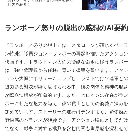
ビスを紹介！
ランボー／怒りの脱出の感想のAI要約
『ランボー／怒りの脱出』は、スタローンが演じるベテラ
ン特殊部隊員ジョン・ランボーの再起を描いたアクション
映画です。トラウトマン大佐の冷酷な命令に従うランボー
は、強い倫理観から任務に背いて復讐を誓います。アクシ
ョンが大幅にボリュームアップし、ラストではソ連軍との
迫力ある対決が繰り広げられる中、彼の肉体と精神の脆さ
が際立つ構成が印象的です。また、ヒロインの存在がラン
ボーに新たな魅力を与え、彼の戦士としての姿勢に深みを
加えています。ストーリーの進行はテンポよく、緊張感と
爽快感のバランスが絶妙です。アクション映画としてだけ
でなく、戦争に対する批判を含む内容も重厚感を漂わせて