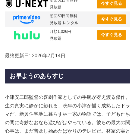
初回31日間無料
今すぐ見る
見放題
初回30日間無料
今すぐ見る
見放題,レンタル
月額1,026円
今すぐ見る
見放題
最終更新日
2026年7月14日
お早ようのあらすじ
小津安二郎監督の喜劇作家としての手腕が冴え渡る傑作。
生の真実に静かに触れる、晩年の小津が描く成熟したドラ
マだ。新興住宅地に暮らす林一家の物語では、子どもたち
の間に奇妙なおなら遊びがはやっている。彼らの最大の関
心事は、まだ普及し始めたばかりのテレビだ。林家の実と