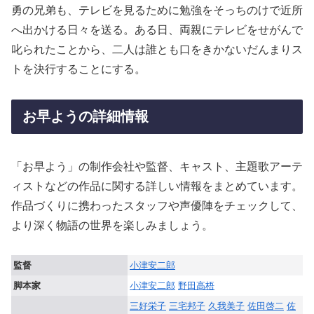
勇の兄弟も、テレビを見るために勉強をそっちのけで近所
へ出かける日々を送る。ある日、両親にテレビをせがんで
叱られたことから、二人は誰とも口をきかないだんまりス
トを決行することにする。
お早ようの詳細情報
「お早よう」の制作会社や監督、キャスト、主題歌アーテ
ィストなどの作品に関する詳しい情報をまとめています。
作品づくりに携わったスタッフや声優陣をチェックして、
より深く物語の世界を楽しみましょう。
監督
小津安二郎
脚本家
小津安二郎
野田高梧
三好栄子
三宅邦子
久我美子
佐田啓二
佐