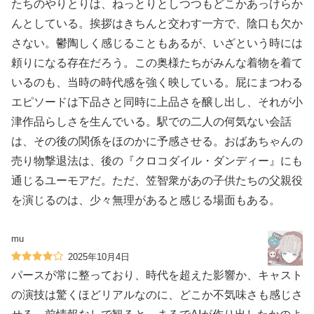
たちのやりとりは、ねっとりとしつつもどこかあっけらか
んとしている。挨拶はきちんと交わす一方で、陰口も欠か
さない。鬱陶しく感じることもあるが、いざという時には
頼りになる存在だろう。この奥様たちがみんな着物を着て
いるのも、当時の時代感を強く映している。屁にまつわる
エピソードは下品さと同時に上品さを醸し出し、それが小
津作品らしさを生んでいる。駅での二人の何気ない会話
は、その後の関係をほのかに予感させる。おばあちゃんの
売り物撃退法は、後の『クロコダイル・ダンディー』にも
通じるユーモアだ。ただ、笠智衆があの子供たちの父親役
を演じるのは、少々無理があると感じる場面もある。
mu
2025年10月4日
パースが常に整っており、時代を超えた影響か、キャスト
の演技は驚くほどリアルなのに、どこか不気味さも感じさ