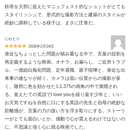
鉄塔を大胆に捉えたマニュフェスト的なショットがとても
スタイリッシュで、形式的な撮影方法と建築のスタイルが
絶妙に調和している様子は、まさに圧巻だ。
にわとり
2026年2月24日
身近なちょっとした問題が積み重なる中で、言葉の役割を
再定義するような映画。オナラ、お漏らし、ご近所トラブ
ル、一億総白痴化問題、定年退職、親子喧嘩と、身近な出
来事の連なりが続く。カメラは低い位置からの撮影が多
く、随所に色を効かせた1:1.375の画角の中で展開され
る。覚えたての英語でI love youを繰り返す少年と、いい
お天気ですねを自然に口にする英語の先生と伯母の絶妙な
距離感が、言葉の力の扱い方を浮き彫りにする。ストーリ
ーがとても面白いとか、感動で心が震えるわけではないの
に、不思議と強く心に残る映画でした。