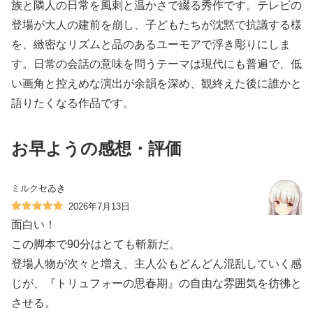
族と隣人の日常を風刺と温かさで綴る秀作です。テレビの
登場が大人の建前を崩し、子どもたちが沈黙で抗議する様
を、緻密なリズムと品のあるユーモアで浮き彫りにしま
す。日常の会話の意味を問うテーマは現代にも普遍で、低
い画角と控えめな演出が余韻を深め、観終えた後に誰かと
語りたくなる作品です。
お早ようの感想・評価
ミルクセゐき
2026年7月13日
面白い！
この脚本で90分はとても斬新だ。
登場人物が次々と増え、主人公もどんどん混乱していく感
じが、『トリュフォーの思春期』の自由な雰囲気を彷彿と
させる。