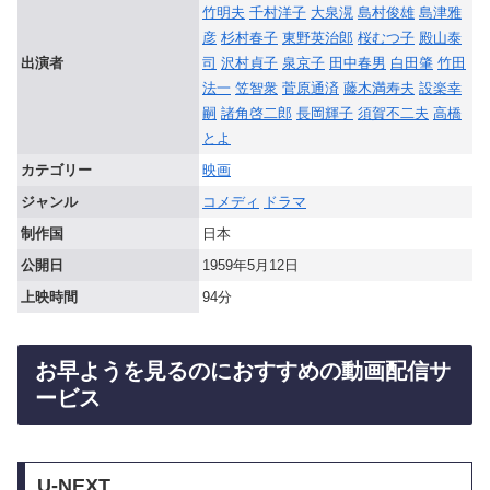
竹明夫
千村洋子
大泉滉
島村俊雄
島津雅
彦
杉村春子
東野英治郎
桜むつ子
殿山泰
出演者
司
沢村貞子
泉京子
田中春男
白田肇
竹田
法一
笠智衆
菅原通済
藤木満寿夫
設楽幸
嗣
諸角啓二郎
長岡輝子
須賀不二夫
高橋
とよ
カテゴリー
映画
ジャンル
コメディ
ドラマ
制作国
日本
公開日
1959年5月12日
上映時間
94分
お早ようを見るのにおすすめの動画配信サ
ービス
U-NEXT