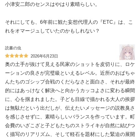
小津安二郎のセンスはやはり素晴らしい。
それにしても、6年前に観た妄想代理人の『ETC』は、こ
れをオマージュしていたのかもしれない？
読書の虫
2026年6月23日
奥の土手が抜けて見える民家のショットを皮切りに、ロケ
ーションの良さが完璧級といえるレベル。近所のおばちゃ
んたちのゴシップ合戦のくだらなさと面白さ、それが最終
的にはあっけなく解決へと向かうカッコよさに変わる瞬間
に、心を掴まれました。子ども目線で描かれる大人の挨拶
は無駄だという出だしが、伝えたいメッセージの説教臭さ
を感じさせずに、素晴らしいバランスを作っています。町
会費のいざこざと子どもたちのストライキが自然に結びつ
く描写のリアリズム、そして軽石を題材にした緊迫の展開