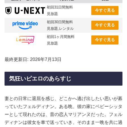
初回31日間無料
今すぐ見る
見放題
初回30日間無料
今すぐ見る
見放題,レンタル
初回1ヶ月間無料
今すぐ見る
見放題
最終更新日
2026年7月13日
気狂いピエロのあらすじ
妻との日常に退屈を感じ、どこかへ逃げ出したい思いが募
っていたフェルディナン。ある晩、彼の家にベビーシッタ
ーとして現れたのは、昔の恋人マリアンヌだった。フェル
ディナンは彼女を車で送っていき、そのまま一晩を共に過