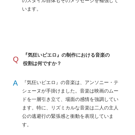
のスタイル自体もそのメッセージを補強して
います。
『気狂いピエロ』の制作における音楽の
Q
役割は何ですか？
A
『気狂いピエロ』の音楽は、アンソニー・テ
シェーヌが手掛けました。音楽は映画のムー
ドを一層引き立て、場面の感情を強調してい
ます。特に、リズミカルな音楽は二人の主人
公の逃避行の緊張感と衝動を表現していま
す。