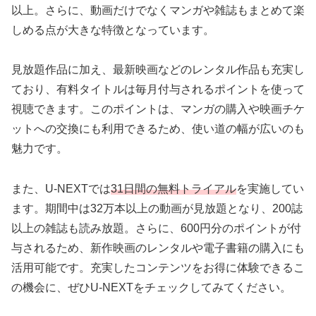
以上。さらに、動画だけでなくマンガや雑誌もまとめて楽
しめる点が大きな特徴となっています。
見放題作品に加え、最新映画などのレンタル作品も充実し
ており、有料タイトルは毎月付与されるポイントを使って
視聴できます。このポイントは、マンガの購入や映画チケ
ットへの交換にも利用できるため、使い道の幅が広いのも
魅力です。
また、U-NEXTでは
31日間の無料トライアル
を実施してい
ます。期間中は32万本以上の動画が見放題となり、200誌
以上の雑誌も読み放題。さらに、600円分のポイントが付
与されるため、新作映画のレンタルや電子書籍の購入にも
活用可能です。充実したコンテンツをお得に体験できるこ
の機会に、ぜひU-NEXTをチェックしてみてください。