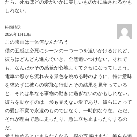
たら、死ぬほどの愛がいかに美しいものかに騙されるかも
しれない。
松岡禎丞
2026年1月13日
この映画は一体何なんだろう
僕の五感は必死にシーンの一つ一つを追いかけるけれど、
彼らはどんどん進んでいき、全然追いつけない。それで
も、なんだかその感覚が心地よくてクセになってしまう。
電車の窓から流れ去る景色を眺める時のように、特に意味
を求めずに彼らの突飛な行動とその結果を見守っている
と、それは単なる事物の動きに過ぎないのかもしれない。
彼らを動かすのは、形も見えない愛であり、彼らにとって
の愛は不変で永遠のものではなく、一時的な存在。ただ、
それが理由で急に走ったり、急に立ち止まったりするの
だ。
考え始めると止まらなくなる。僕の五感はまだ、彼らを追