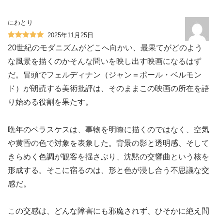
にわとり
2025年11月25日
20世紀のモダニズムがどこへ向かい、最果てがどのよう
な風景を描くのかそんな問いを映し出す映画になるはず
だ。冒頭でフェルディナン（ジャン＝ポール・ベルモン
ド）が朗読する美術批評は、そのままこの映画の所在を語
り始める役割を果たす。
晩年のベラスケスは、事物を明瞭に描くのではなく、空気
や黄昏の色で対象を表象した。背景の影と透明感、そして
きらめく色調が観客を揺さぶり、沈黙の交響曲という核を
形成する。そこに宿るのは、形と色が浸し合う不思議な交
感だ。
この交感は、どんな障害にも邪魔されず、ひそかに絶え間