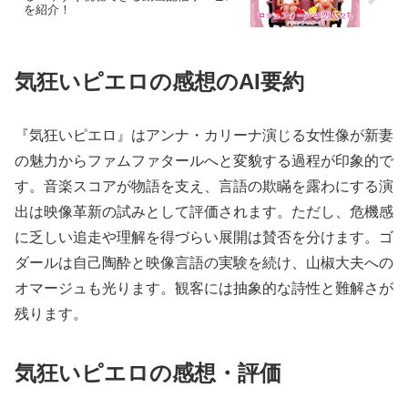
を紹介！
気狂いピエロの感想のAI要約
『気狂いピエロ』はアンナ・カリーナ演じる女性像が新妻
の魅力からファムファタールへと変貌する過程が印象的で
す。音楽スコアが物語を支え、言語の欺瞞を露わにする演
出は映像革新の試みとして評価されます。ただし、危機感
に乏しい追走や理解を得づらい展開は賛否を分けます。ゴ
ダールは自己陶酔と映像言語の実験を続け、山椒大夫への
オマージュも光ります。観客には抽象的な詩性と難解さが
残ります。
気狂いピエロの感想・評価