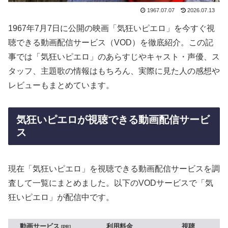
1967.07.07
2026.07.13
1967年7月7日に公開の映画「気狂いピエロ」を今すぐ視
聴できる動画配信サービス（VOD）を徹底紹介。この記
事では「気狂いピエロ」のあらすじやキャスト・声優、ス
タッフ、主題歌の情報はもちろん、実際に見た人の感想や
レビューもまとめています。
気狂いピエロが視聴できる動画配信サービ
ス
現在「気狂いピエロ」を視聴できる動画配信サービスを調
査して一覧にまとめました。以下のVODサービスで「気
狂いピエロ」が配信中です。
動画サービス
利用料金
視聴
PR