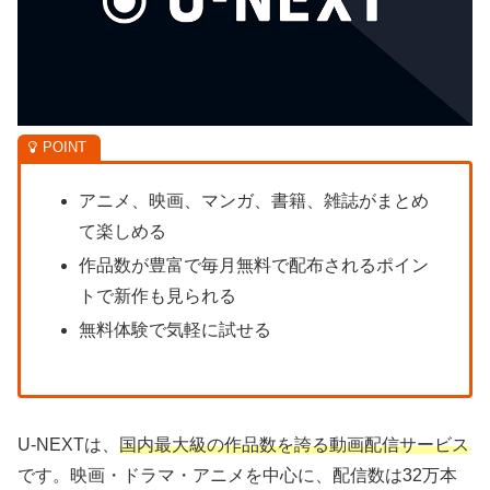
アニメ、映画、マンガ、書籍、雑誌がまとめ
て楽しめる
作品数が豊富で毎月無料で配布されるポイン
トで新作も見られる
無料体験で気軽に試せる
U-NEXTは、
国内最大級の作品数を誇る動画配信サービス
です。映画・ドラマ・アニメを中心に、配信数は32万本