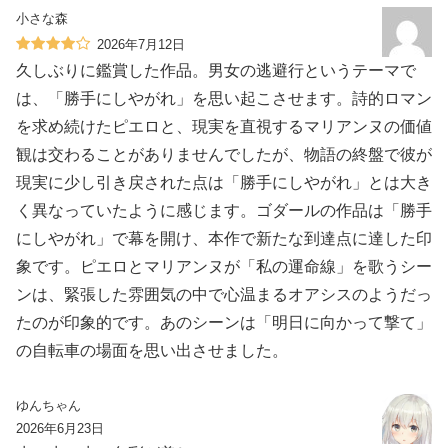
小さな森
2026年7月12日
久しぶりに鑑賞した作品。男女の逃避行というテーマで
は、「勝手にしやがれ」を思い起こさせます。詩的ロマン
を求め続けたピエロと、現実を直視するマリアンヌの価値
観は交わることがありませんでしたが、物語の終盤で彼が
現実に少し引き戻された点は「勝手にしやがれ」とは大き
く異なっていたように感じます。ゴダールの作品は「勝手
にしやがれ」で幕を開け、本作で新たな到達点に達した印
象です。ピエロとマリアンヌが「私の運命線」を歌うシー
ンは、緊張した雰囲気の中で心温まるオアシスのようだっ
たのが印象的です。あのシーンは「明日に向かって撃て」
の自転車の場面を思い出させました。
ゆんちゃん
2026年6月23日