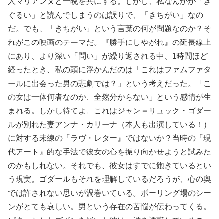
人マリアンヌと一晩を共にする。しかし、私なんかが「き
ぐるい」と読んでしまうのは誤りで、「きちがい」なの
だ。でも、「きちがい」という言葉の何が問題なのか？そ
れがこの映画のテーマだ。『勝手にしやがれ』の延長線上
にあり、より深い「問い」が繰り返される中、1時間ほど
経ったとき、私の頭に浮かんだのは「これはファムファタ
ールに出会った男の悲劇では？」という考えだった。「こ
の女は一体何者なのか、全然分からない」という感情が生
まれる。しかし待てよ、これはジャン＝リュック・ゴダー
ルが別れた妻アンナ・カリーナ（本人も出演している！）
に対する未練の『ラヴ・レター』ではないか？当時の『現
代アート』的な手法で彼女の心を振り向かせようと試みた
のかもしれない。それでも、彼女はすでに飽きているとい
う現実。ゴダールもそれを理解しているだろうが、心の奥
では許されない思いが渦巻いている。ボーリング場のシー
ンがとても哀しい。男という存在の苦悩が伝わってくる。