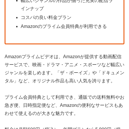
幅広いジャンルの作品が揃った充実の配信ラ
インナップ
コスパの良い料金プラン
Amazonのプライム会員特典が利用できる
Amazonプライムビデオは、Amazonが提供する動画配信
サービスで、映画・ドラマ・アニメ・スポーツなど幅広い
ジャンルを楽しめます。「ザ・ボーイズ」や「ドキュメン
タル」など、オリジナル作品も高い人気を誇ります。
プライム会員特典として利用でき、通販での送料無料やお
急ぎ便、日時指定便など、Amazonの便利なサービスもあ
わせて使えるのが大きな魅力です。