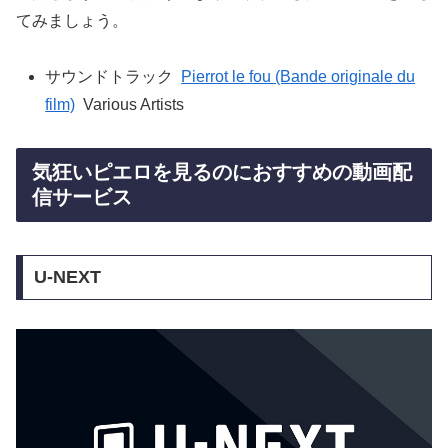
てみましょう。
サウンドトラック
Pierrot le fou (Bande originale du
film)
Various Artists
気狂いピエロを見るのにおすすめの動画配
信サービス
U-NEXT