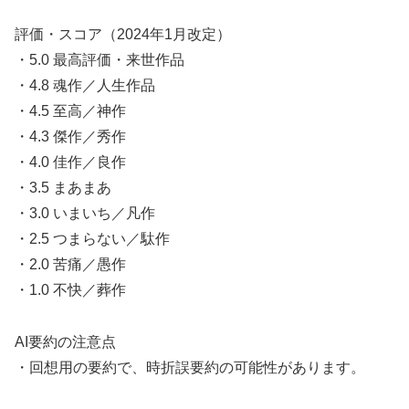
評価・スコア（2024年1月改定）
・5.0 最高評価・来世作品
・4.8 魂作／人生作品
・4.5 至高／神作
・4.3 傑作／秀作
・4.0 佳作／良作
・3.5 まあまあ
・3.0 いまいち／凡作
・2.5 つまらない／駄作
・2.0 苦痛／愚作
・1.0 不快／葬作
AI要約の注意点
・回想用の要約で、時折誤要約の可能性があります。