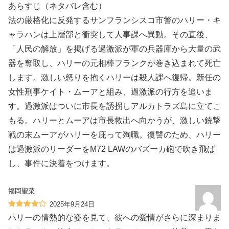
あらすじ（ネタバレ含む）
法の厳格化に反発するサンフランシスコ市警のハリー・キ
ャラハンは上層部と衝突して人事課へ異動。その直後、
「人民の解放」を掲げる過激派が軍の兵器庫から大量の武
器を奪取し、ハリーの元相棒フランクが巻き込まれて死亡
します。激しい怒りを抱くハリーは殺人課へ復帰。新任の
女性刑事ケイト・ムーアと組み、過激派の行方を追いま
す。過激派はついに市長を誘拐しアルカトラズ島に立てこ
もる。ハリーとムーアは市長救出へ向かうが、激しい銃撃
戦の末ムーアがハリーを庇って殉職。復讐のため、ハリー
は過激派のリーダーをM72 LAWのバズーカ砲で吹き飛ば
し、事件に決着をつけます。
福岡聖菜
2025年9月24日
ハリーの情熱的な姿を見て、彼への愛情がさらに深まりま