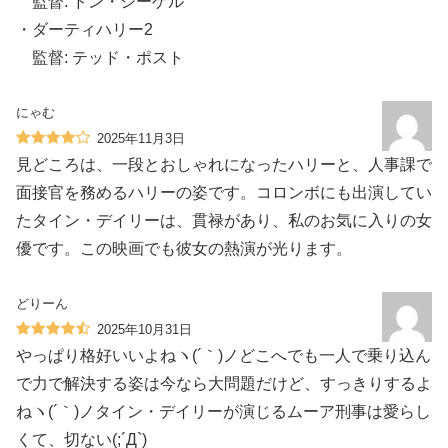
監督: ドン・シーゲル
・ダーティハリー2
監督: テッド・ポスト
にゃむ
2025年11月3日
見どころは、一段とおしゃれになったハリーと、人事課で
面接官を務めるハリーの姿です。コロンボにも出演してい
たタイン・デイリーは、貫禄があり、私のお気に入りの女
優です。この映画でも彼女の熱演が光ります。
どりーん
2025年10月31日
やっぱり格好いいよねヽ(´｀)ノどこへでも一人で乗り込ん
で力で解決する姿は今なら大問題だけど、すっきりするよ
ねヽ(´｀)ノタイン・デイリーが演じるムーア刑事は愛らし
くて、切ない(;´Д`)