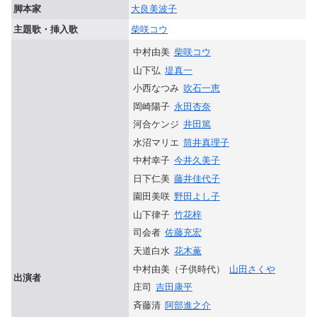
脚本家
大良美波子
主題歌・挿入歌
柴咲コウ
中村由美
柴咲コウ
山下弘
堤真一
小西なつみ
吹石一恵
岡崎陽子
永田杏奈
河合ケンジ
井田篤
水沼マリエ
筒井真理子
中村幸子
今井久美子
日下仁美
藤井佳代子
園田美咲
野田よし子
山下律子
竹花梓
司会者
佐藤充宏
天道白水
花木薫
中村由美（子供時代）
山田さくや
出演者
庄司
吉田康平
斉藤清
阿部進之介