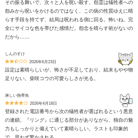
その振る舞いで、次々と人を呪い殺す。怨霊は犠牲者への
怨みから呪いをかけるのではなく、この病の性質ゆえに晴
らす手段を持てず、結局は呪われる側に回る。怖いね。完
全にサイコな色を帯びた感情だ。怨念を晴らす術がないの
だから……
しんのすけ
2026年6月23日
設定は素晴らしいが、怖さが不足しており、結末もやや物
足りない。柴咲コウの可愛らしさが光る。
淋しい熱帯魚
2026年4月18日
登録された電話番号から次の犠牲者が選ばれるという悪意
の連鎖。『リング』に通じる部分がありながら、独自の魅
力もしっかりと備えていて素晴らしい。ラストも印象的
で、思わず驚かされる。