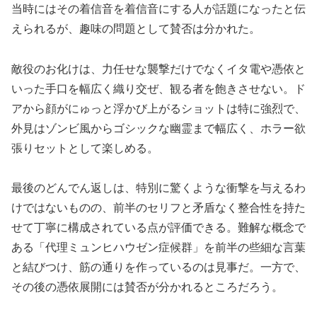
当時にはその着信音を着信音にする人が話題になったと伝
えられるが、趣味の問題として賛否は分かれた。
敵役のお化けは、力任せな襲撃だけでなくイタ電や憑依と
いった手口を幅広く織り交ぜ、観る者を飽きさせない。ド
アから顔がにゅっと浮かび上がるショットは特に強烈で、
外見はゾンビ風からゴシックな幽霊まで幅広く、ホラー欲
張りセットとして楽しめる。
最後のどんでん返しは、特別に驚くような衝撃を与えるわ
けではないものの、前半のセリフと矛盾なく整合性を持た
せて丁寧に構成されている点が評価できる。難解な概念で
ある「代理ミュンヒハウゼン症候群」を前半の些細な言葉
と結びつけ、筋の通りを作っているのは見事だ。一方で、
その後の憑依展開には賛否が分かれるところだろう。