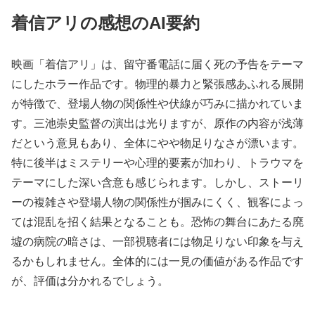
着信アリの感想のAI要約
映画「着信アリ」は、留守番電話に届く死の予告をテーマ
にしたホラー作品です。物理的暴力と緊張感あふれる展開
が特徴で、登場人物の関係性や伏線が巧みに描かれていま
す。三池崇史監督の演出は光りますが、原作の内容が浅薄
だという意見もあり、全体にやや物足りなさが漂います。
特に後半はミステリーや心理的要素が加わり、トラウマを
テーマにした深い含意も感じられます。しかし、ストーリ
ーの複雑さや登場人物の関係性が掴みにくく、観客によっ
ては混乱を招く結果となることも。恐怖の舞台にあたる廃
墟の病院の暗さは、一部視聴者には物足りない印象を与え
るかもしれません。全体的には一見の価値がある作品です
が、評価は分かれるでしょう。