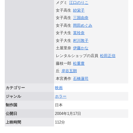
メグミ
江口のりこ
女子高生
紗栄子
女子高生
三国由奈
女子高生
岡田めぐみ
女子大生
英玲奈
女子大生
村川敦子
土屋里奈
伊藤かな
レンタルショップの店員
松田正信
藤枝一郎
松重豊
丘
岸谷五朗
本宮勇作
石橋蓮司
カテゴリー
映画
ジャンル
ホラー
制作国
日本
公開日
2004年1月17日
上映時間
112分