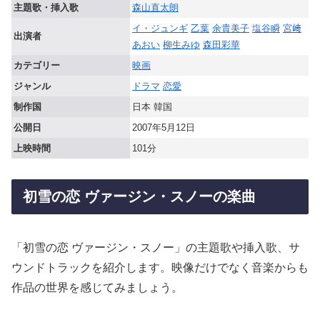
主題歌・挿入歌
森山直太朗
イ・ジュンギ
乙葉
余貴美子
塩谷瞬
宮﨑
出演者
あおい
柳生みゆ
森田彩華
カテゴリー
映画
ジャンル
ドラマ
恋愛
制作国
日本 韓国
公開日
2007年5月12日
上映時間
101分
初雪の恋 ヴァージン・スノーの楽曲
「初雪の恋 ヴァージン・スノー」の主題歌や挿入歌、サ
ウンドトラックを紹介します。映像だけでなく音楽からも
作品の世界を感じてみましょう。