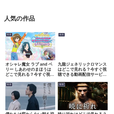
人気の作品
映画
映画
オシャレ魔女 ラブ and ベ
九龍ジェネリックロマンス
リー しあわせのまほうは
はどこで見れる？今すぐ視
どこで見れる？今すぐ視聴
聴できる動画配信サービス
できる動画配信サービスを
を紹介！
紹介！
映画
映画