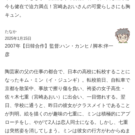
今も健在で迫力満点！宮崎あおいさんの可愛らしさにも胸
キュン。
たなか
2025年1月15日
2007年【日韓合作】監督:ハン・カンヒ / 脚本:伴一
彦
陶芸家の父の仕事の都合で、日本の高校に転校することに
なったキム・ミン（イ・ジュンギ）。転校前日、自転車で
京都を散策中、事故で擦り傷を負い、袴姿の女子高生・
佐々木七重（宮崎あおい）に出会い、一目惚れする。翌
日、学校に通うと、昨日の彼女がクラスメイトであること
が判明。絵を描くのが趣味の七重に、ミンは積極的にアプ
ローチをし、やがて2人は恋人同士になる。しかし、七重
は突然姿を消してしまう。ミンは彼女の行方がわからぬま