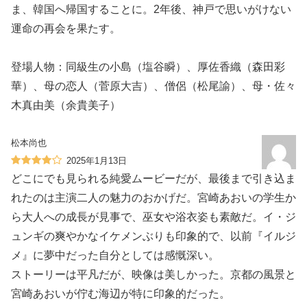
ま、韓国へ帰国することに。2年後、神戸で思いがけない
運命の再会を果たす。
登場人物：同級生の小島（塩谷瞬）、厚佐香織（森田彩
華）、母の恋人（菅原大吉）、僧侶（松尾諭）、母・佐々
木真由美（余貴美子）
松本尚也
2025年1月13日
どこにでも見られる純愛ムービーだが、最後まで引き込ま
れたのは主演二人の魅力のおかげだ。宮崎あおいの学生か
ら大人への成長が見事で、巫女や浴衣姿も素敵だ。イ・ジ
ュンギの爽やかなイケメンぶりも印象的で、以前『イルジ
メ』に夢中だった自分としては感慨深い。
ストーリーは平凡だが、映像は美しかった。京都の風景と
宮崎あおいが佇む海辺が特に印象的だった。