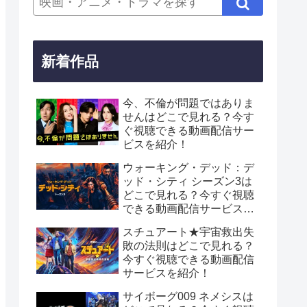
新着作品
今、不倫が問題ではありま
せんはどこで見れる？今す
ぐ視聴できる動画配信サー
ビスを紹介！
ウォーキング・デッド：デ
ッド・シティ シーズン3は
どこで見れる？今すぐ視聴
できる動画配信サービスを
紹介！
スチュアート★宇宙救出失
敗の法則はどこで見れる？
今すぐ視聴できる動画配信
サービスを紹介！
サイボーグ009 ネメシスは