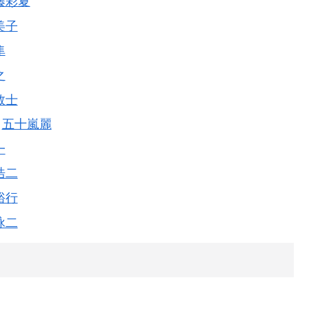
藤彩夏
美子
隼
之
敦士
五十嵐麗
一
浩二
裕行
詠二