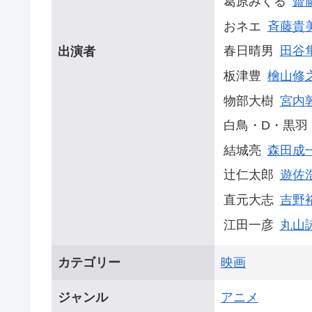
葛原みくる
齋
おネエ
斉藤貴
春日晴男
田谷
出演者
板津豊
檜山修
物部大樹
宮内
白鳥・D・黒羽
結城亮
森田成
辻仁太郎
遊佐
直元大志
吉野
江田一彦
丸山
カテゴリー
映画
ジャンル
アニメ