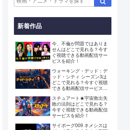
新着作品
今、不倫が問題ではありま
せんはどこで見れる？今す
ぐ視聴できる動画配信サー
ビスを紹介！
ウォーキング・デッド：デ
ッド・シティ シーズン3は
どこで見れる？今すぐ視聴
できる動画配信サービスを
紹介！
スチュアート★宇宙救出失
敗の法則はどこで見れる？
今すぐ視聴できる動画配信
サービスを紹介！
サイボーグ009 ネメシスは