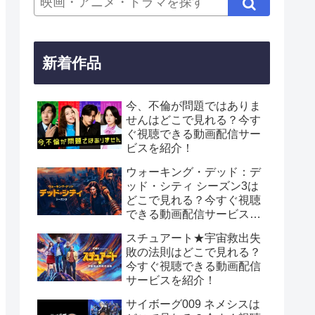
新着作品
今、不倫が問題ではありま
せんはどこで見れる？今す
ぐ視聴できる動画配信サー
ビスを紹介！
ウォーキング・デッド：デ
ッド・シティ シーズン3は
どこで見れる？今すぐ視聴
できる動画配信サービスを
紹介！
スチュアート★宇宙救出失
敗の法則はどこで見れる？
今すぐ視聴できる動画配信
サービスを紹介！
サイボーグ009 ネメシスは