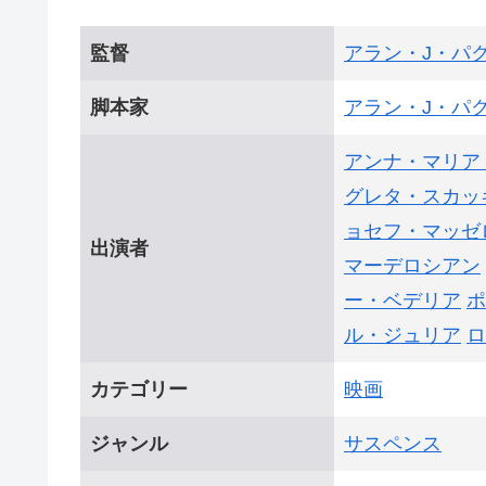
監督
アラン・J・パ
脚本家
アラン・J・パ
アンナ・マリア
グレタ・スカッ
ョセフ・マッゼ
出演者
マーデロシアン
ー・ベデリア
ポ
ル・ジュリア
ロ
カテゴリー
映画
ジャンル
サスペンス