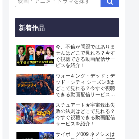
新着作品
今、不倫が問題ではありま
せんはどこで見れる？今す
ぐ視聴できる動画配信サー
ビスを紹介！
ウォーキング・デッド：デ
ッド・シティ シーズン3は
どこで見れる？今すぐ視聴
できる動画配信サービスを
紹介！
スチュアート★宇宙救出失
敗の法則はどこで見れる？
今すぐ視聴できる動画配信
サービスを紹介！
サイボーグ009 ネメシスは