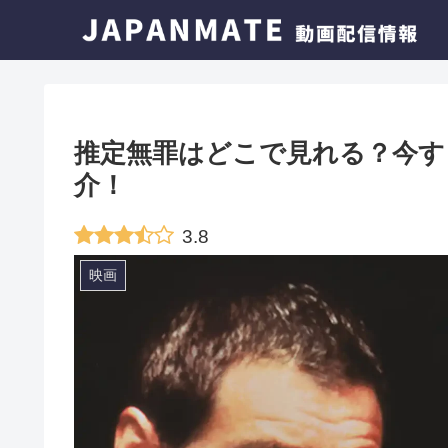
推定無罪はどこで見れる？今す
介！
3.8
映画