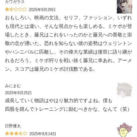
カワガラス
2025年9月29日
おもしろい。映画の文法、セリフ、ファッション、いずれ
も現代とは違い、そんな視点からも楽しめる。ミケポが登
場したとき、藤兄はこれをいったのかと藤兄への畏敬と崇
敬の念が湧いた。恐れを知らない彼の姿勢はウェリントン
やハンニバルに匹敵し、その偉大な業績は後世に語り継が
れるだろう。ミケポ狩りを戦い抜く藤兄に幸あれ。アーメ
ン。スコアは藤兄のミケポ討伐数である。
みにまむ
2025年9月25日
成長していく物語はやはり魅力的ですよね。僕も
四股を踏んでトレーニングに励むべきかな、なんて（笑）
日野優太
2025年9月14日