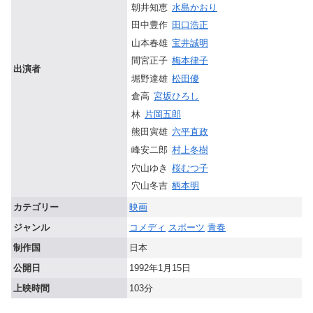
朝井知恵
水島かおり
田中豊作
田口浩正
山本春雄
宝井誠明
間宮正子
梅本律子
出演者
堀野達雄
松田優
倉高
宮坂ひろし
林
片岡五郎
熊田寅雄
六平直政
峰安二郎
村上冬樹
穴山ゆき
桜むつ子
穴山冬吉
柄本明
カテゴリー
映画
ジャンル
コメディ
スポーツ
青春
制作国
日本
公開日
1992年1月15日
上映時間
103分