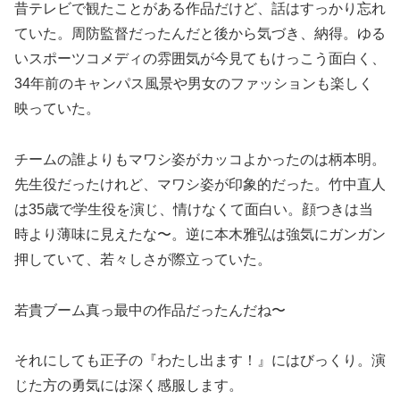
昔テレビで観たことがある作品だけど、話はすっかり忘れ
ていた。周防監督だったんだと後から気づき、納得。ゆる
いスポーツコメディの雰囲気が今見てもけっこう面白く、
34年前のキャンパス風景や男女のファッションも楽しく
映っていた。
チームの誰よりもマワシ姿がカッコよかったのは柄本明。
先生役だったけれど、マワシ姿が印象的だった。竹中直人
は35歳で学生役を演じ、情けなくて面白い。顔つきは当
時より薄味に見えたな〜。逆に本木雅弘は強気にガンガン
押していて、若々しさが際立っていた。
若貴ブーム真っ最中の作品だったんだね〜
それにしても正子の『わたし出ます！』にはびっくり。演
じた方の勇気には深く感服します。