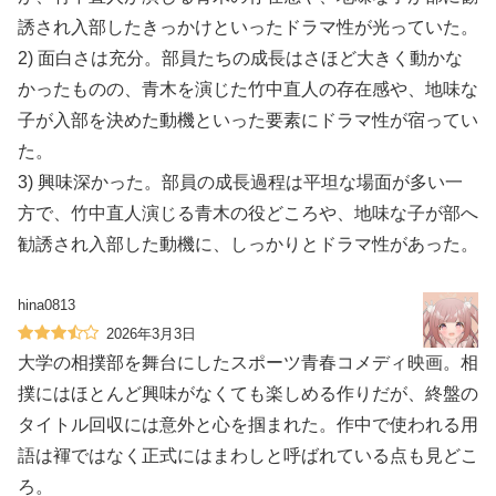
誘され入部したきっかけといったドラマ性が光っていた。
2) 面白さは充分。部員たちの成長はさほど大きく動かな
かったものの、青木を演じた竹中直人の存在感や、地味な
子が入部を決めた動機といった要素にドラマ性が宿ってい
た。
3) 興味深かった。部員の成長過程は平坦な場面が多い一
方で、竹中直人演じる青木の役どころや、地味な子が部へ
勧誘され入部した動機に、しっかりとドラマ性があった。
hina0813
2026年3月3日
大学の相撲部を舞台にしたスポーツ青春コメディ映画。相
撲にはほとんど興味がなくても楽しめる作りだが、終盤の
タイトル回収には意外と心を掴まれた。作中で使われる用
語は褌ではなく正式にはまわしと呼ばれている点も見どこ
ろ。