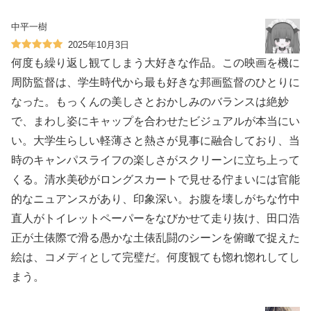
中平一樹
2025年10月3日
何度も繰り返し観てしまう大好きな作品。この映画を機に
周防監督は、学生時代から最も好きな邦画監督のひとりに
なった。もっくんの美しさとおかしみのバランスは絶妙
で、まわし姿にキャップを合わせたビジュアルが本当にい
い。大学生らしい軽薄さと熱さが見事に融合しており、当
時のキャンパスライフの楽しさがスクリーンに立ち上って
くる。清水美砂がロングスカートで見せる佇まいには官能
的なニュアンスがあり、印象深い。お腹を壊しがちな竹中
直人がトイレットペーパーをなびかせて走り抜け、田口浩
正が土俵際で滑る愚かな土俵乱闘のシーンを俯瞰で捉えた
絵は、コメディとして完璧だ。何度観ても惚れ惚れしてし
まう。