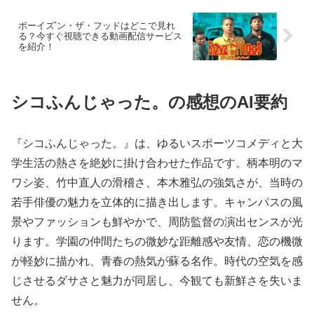
ボーイズ’ン・ザ・フッドはどこで見れ
る？今すぐ視聴できる動画配信サービス
を紹介！
シコふんじゃった。の感想のAI要約
『シコふんじゃった。』は、ゆるいスポーツコメディと大
学生活の熱さを絶妙に掛け合わせた作品です。柄本明のマ
ワシ姿、竹中直人の滑稽さ、本木雅弘の強気さが、当時の
若手俳優の魅力を立体的に描き出します。キャンパスの風
景やファッションも鮮やかで、周防監督の演出センスが光
ります。学園の仲間たちの微妙な距離感や友情、恋の機微
が軽妙に描かれ、青春の熱気が蘇る名作。時代の空気を感
じさせるダサさと魅力が同居し、今観ても新鮮さを失いま
せん。