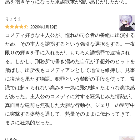
感を抱きそうになった承認欲求が強い感じがしたから。
りょうま
2026年1月19日
コメディ好きな主人公が、憧れの司会者の番組に出演する
ため、その本人を誘拐するという強引な選択をする。一夜
限りの輝きを手に入れるが、もちろん誘拐罪で逮捕され
る。しかし、刑務所で書き溜めた自伝が予想外のヒットを
飛ばし、出所後もコメディアンとして地位を維持し、見事
に復活を果たす物語。犯罪という禁断の手段を使って、常
識では超えられない高みを一気に飛び越えたような爽快感
があった。主人公のコメディに対する狂気じみた情熱が、
真面目な建前を無視した大胆な行動や、ジェリーの留守中
に突撃する姿勢を通して、熱量そのままに伝わってきて、
まさに狂気的だった。
はるか