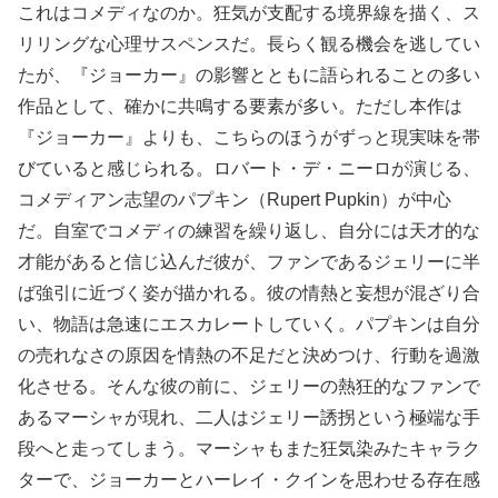
これはコメディなのか。狂気が支配する境界線を描く、ス
リリングな心理サスペンスだ。長らく観る機会を逃してい
たが、『ジョーカー』の影響とともに語られることの多い
作品として、確かに共鳴する要素が多い。ただし本作は
『ジョーカー』よりも、こちらのほうがずっと現実味を帯
びていると感じられる。ロバート・デ・ニーロが演じる、
コメディアン志望のパプキン（Rupert Pupkin）が中心
だ。自室でコメディの練習を繰り返し、自分には天才的な
才能があると信じ込んだ彼が、ファンであるジェリーに半
ば強引に近づく姿が描かれる。彼の情熱と妄想が混ざり合
い、物語は急速にエスカレートしていく。パプキンは自分
の売れなさの原因を情熱の不足だと決めつけ、行動を過激
化させる。そんな彼の前に、ジェリーの熱狂的なファンで
あるマーシャが現れ、二人はジェリー誘拐という極端な手
段へと走ってしまう。マーシャもまた狂気染みたキャラク
ターで、ジョーカーとハーレイ・クインを思わせる存在感