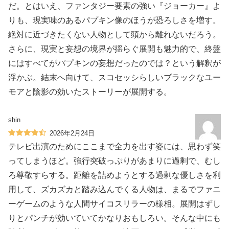
だ。とはいえ、ファンタジー要素の強い『ジョーカー』よ
りも、現実味のあるパプキン像のほうが恐ろしさを増す。
絶対に近づきたくない人物として頭から離れないだろう。
さらに、現実と妄想の境界が揺らぐ展開も魅力的で、終盤
にはすべてがパプキンの妄想だったのでは？という解釈が
浮かぶ。結末へ向けて、スコセッシらしいブラックなユー
モアと陰影の効いたストーリーが展開する。
shin
2026年2月24日
テレビ出演のためにここまで全力を出す姿には、思わず笑
ってしまうほど。強行突破っぷりがあまりに過剰で、むし
ろ尊敬すらする。距離を詰めようとする過剰な優しさを利
用して、ズカズカと踏み込んでくる人物は、まるでファニ
ーゲームのような人間サイコスリラーの様相。展開はずし
りとパンチが効いていてかなりおもしろい。そんな中にも