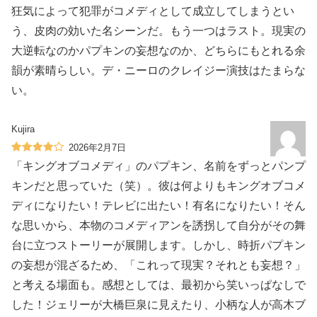
狂気によって犯罪がコメディとして成立してしまうとい
う、皮肉の効いた名シーンだ。もう一つはラスト。現実の
大逆転なのかパプキンの妄想なのか、どちらにもとれる余
韻が素晴らしい。デ・ニーロのクレイジー演技はたまらな
い。
Kujira
2026年2月7日
「キングオブコメディ」のパプキン、名前をずっとパンプ
キンだと思っていた（笑）。彼は何よりもキングオブコメ
ディになりたい！テレビに出たい！有名になりたい！そん
な思いから、本物のコメディアンを誘拐して自分がその舞
台に立つストーリーが展開します。しかし、時折パプキン
の妄想が混ざるため、「これって現実？それとも妄想？」
と考える場面も。感想としては、最初から笑いっぱなしで
した！ジェリーが大橋巨泉に見えたり、小柄な人が高木ブ