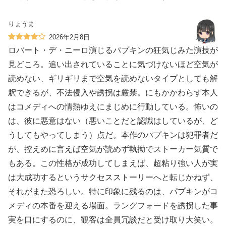
りょうま
2026年2月8日
ロバート・デ・ニーロ演じるパプキンの狂気じみた演技が
見どころ。追い出されていることに気づけないほど空気が
読めない、ギリギリまで空気を読めないタイプとしても解
釈できるが、不法侵入や誘拐は厳禁。にもかかわらず本人
はコメディへの情熱ゆえにまじめに行動している。怖いの
は、彼に悪意はない（悪いことだと認識はしているが、ど
うしてもやってしまう）点だ。本作のパプキンは犯罪者だ
が、控えめに言えば空気が読めず執拗でストーカー気質で
もある。この性格が成功してしまえば、超粘り強い人が実
は大成功するというサクセスストーリーへと転じかねず、
それがまた恐ろしい。特に印象に残るのは、パプキンがコ
メディの本番を迎える場面。ラングフォードを誘拐した事
実を口にするのに、観客は全員冗談だと受け取り大笑い。