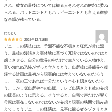
され、彼女の最後については観る人それぞれの解釈に委ね
られる。バッドエンドともハッピーエンドとも言える微妙
な余韻が残っている。
にわとり
2025年12月16日
デニーロの演技には、予測不能な不穏さと狂気が常に漂
う。最後の漫談さえ実体験に基づく冗談ではないのではと
感じさせる。自分の世界の中だけで生きている人物ゆえ、
言い知れぬ恐怖がずっと付きまとう。出所後に芸能界へ復
帰する計画は最初から現実的には考えていないのだろう
し、一夜の王であれば十分だという本心も隠さないだろ
う。しかし仮出所や本の出版、テレビ出演さえも彼の妄想
の延長のように思える。そうすると、自宅で声だけが響く
母親は実在しないのではないか妄想と現実の狭間で踏み越
えてしまうデニーロの怪演は、見事に観る者をゾクリとさ