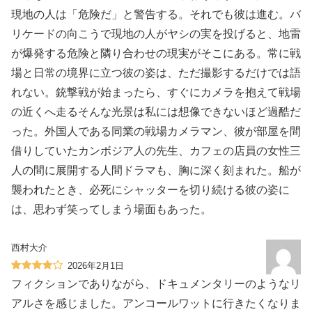
現地の人は「危険だ」と警告する。それでも彼は進む。バ
リケードの向こうで現地の人がヤシの実を投げると、地雷
が爆発する危険と隣り合わせの現実がそこにある。常に戦
場と日常の境界に立つ彼の姿は、ただ撮影するだけでは語
れない。銃撃戦が始まったら、すぐにカメラを抱えて戦場
の近くへ走るそんな光景は私には想像できないほど過酷だ
った。外国人である同業の戦場カメラマン、彼が部屋を間
借りしていたカンボジア人の先生、カフェの店員の女性三
人の間に展開する人間ドラマも、胸に深く刻まれた。船が
襲われたとき、必死にシャッターを切り続ける彼の姿に
は、思わず笑ってしまう場面もあった。
西村大介
2026年2月1日
フィクションでありながら、ドキュメンタリーのようなリ
アルさを感じました。アンコールワットに行きたくなりま