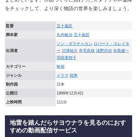
をチェックして、より深く物語の世界を楽しみましょう。
監督
五十嵐匠
脚本家
丸内敏治
五十嵐匠
ソン・ダラチャカン
ロバート・スレイタ
出演者
ー
川津祐介
市毛良枝
浅野忠信
矢島健一
羽田美智子
カテゴリー
映画
ジャンル
ドラマ
戦争
制作国
日本
公開日
1999年12月4日
上映時間
111分
地雷を踏んだらサヨウナラを見るのにおす
すめの動画配信サービス