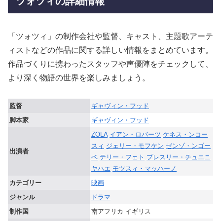
ツォツィの詳細情報
「ツォツィ」の制作会社や監督、キャスト、主題歌アーテ
ィストなどの作品に関する詳しい情報をまとめています。
作品づくりに携わったスタッフや声優陣をチェックして、
より深く物語の世界を楽しみましょう。
監督
ギャヴィン・フッド
脚本家
ギャヴィン・フッド
ZOLA
イアン・ロバーツ
ケネス・ンコー
スィ
ジェリー・モフケン
ゼンゾ・ンゴー
出演者
ベ
テリー・フェト
プレスリー・チュエニ
ヤハエ
モツスィ・マッハーノ
カテゴリー
映画
ジャンル
ドラマ
制作国
南アフリカ イギリス