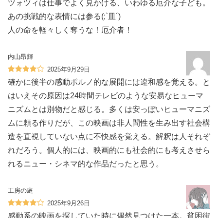
ツォツィは仕事でよく見かける、いわゆる厄介な子ども。
あの挑戦的な表情には参る(;`皿´)
人の命を軽々しく奪うな！厄介者！
内山昂輝
2025年9月29日
確かに後半の感動ポルノ的な展開には違和感を覚える。と
はいえその原因は24時間テレビのような安易なヒューマ
ニズムとは別物だと感じる。多くは安っぽいヒューマニズ
ムに頼る作りだが、この映画は非人間性を生み出す社会構
造を直視していない点に不快感を覚える。解釈は人それぞ
れだろう。個人的には、映画的にも社会的にも考えさせら
れるニュー・シネマ的な作品だったと思う。
工房の庭
2025年9月26日
感動系の映画を探していた時に偶然見つけた一本。貧困街