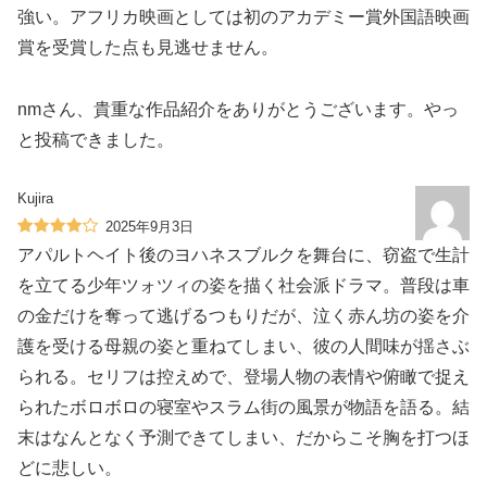
強い。アフリカ映画としては初のアカデミー賞外国語映画
賞を受賞した点も見逃せません。
nmさん、貴重な作品紹介をありがとうございます。やっ
と投稿できました。
Kujira
2025年9月3日
アパルトヘイト後のヨハネスブルクを舞台に、窃盗で生計
を立てる少年ツォツィの姿を描く社会派ドラマ。普段は車
の金だけを奪って逃げるつもりだが、泣く赤ん坊の姿を介
護を受ける母親の姿と重ねてしまい、彼の人間味が揺さぶ
られる。セリフは控えめで、登場人物の表情や俯瞰で捉え
られたボロボロの寝室やスラム街の風景が物語を語る。結
末はなんとなく予測できてしまい、だからこそ胸を打つほ
どに悲しい。