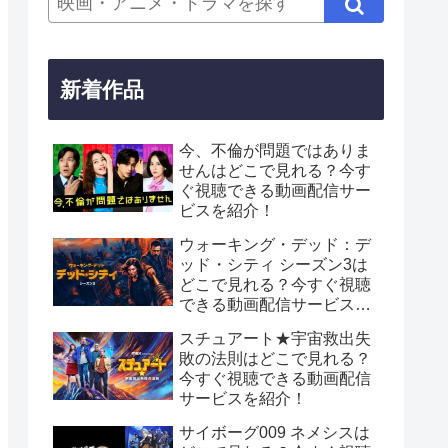
新着作品
今、不倫が問題ではありま
せんはどこで見れる？今す
ぐ視聴できる動画配信サー
ビスを紹介！
ウォーキング・デッド：デ
ッド・シティ シーズン3は
どこで見れる？今すぐ視聴
できる動画配信サービスを
紹介！
スチュアート★宇宙救出失
敗の法則はどこで見れる？
今すぐ視聴できる動画配信
サービスを紹介！
サイボーグ009 ネメシスは