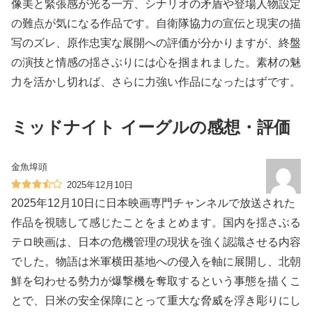
像美と緊張感が光る一方、シナリオの矛盾や登場人物設定
の難点が気になる作品です。自衛隊協力の宣伝と現実の描
写のズレ、原作忠実な展開への評価が分かりますが、終盤
の演技と情感の揺さぶりには心を掴まれました。素材の魅
力を活かし切れば、さらに力強い作品になったはずです。
ミッドナイト イーグルの感想・評価
金魚埠頭
2025年12月10日
2025年12月10日に日本映画専門チャンネルで放送された
作品を視聴して感じたことをまとめます。国内を揺さぶる
テロ映画は、日本の危機管理の現状を強く認識させる内容
でした。物語は米軍横田基地への侵入を軸に展開し、北朝
鮮を匂わせる勢力が爆撃機を奪取するという事態を描くこ
とで、日米の安全保障にとって重大な脅威を浮き彫りにし