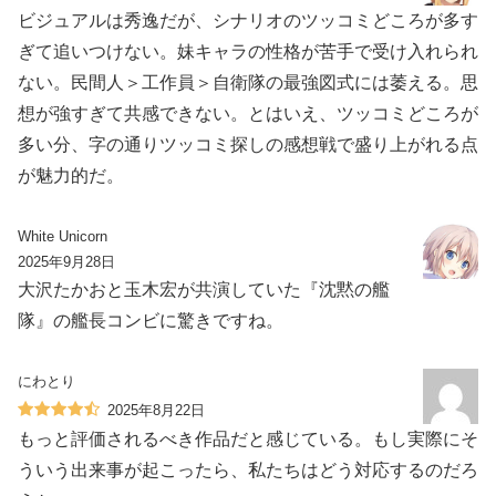
ビジュアルは秀逸だが、シナリオのツッコミどころが多す
ぎて追いつけない。妹キャラの性格が苦手で受け入れられ
ない。民間人＞工作員＞自衛隊の最強図式には萎える。思
想が強すぎて共感できない。とはいえ、ツッコミどころが
多い分、字の通りツッコミ探しの感想戦で盛り上がれる点
が魅力的だ。
White Unicorn
2025年9月28日
大沢たかおと玉木宏が共演していた『沈黙の艦
隊』の艦長コンビに驚きですね。
にわとり
2025年8月22日
もっと評価されるべき作品だと感じている。もし実際にそ
ういう出来事が起こったら、私たちはどう対応するのだろ