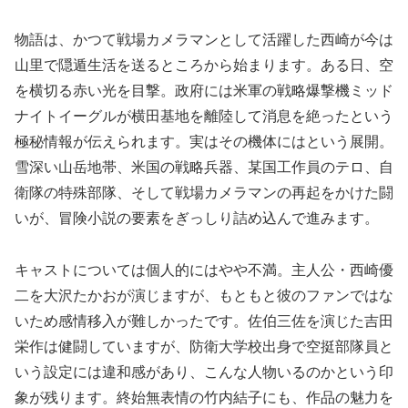
物語は、かつて戦場カメラマンとして活躍した西崎が今は
山里で隠遁生活を送るところから始まります。ある日、空
を横切る赤い光を目撃。政府には米軍の戦略爆撃機ミッド
ナイトイーグルが横田基地を離陸して消息を絶ったという
極秘情報が伝えられます。実はその機体にはという展開。
雪深い山岳地帯、米国の戦略兵器、某国工作員のテロ、自
衛隊の特殊部隊、そして戦場カメラマンの再起をかけた闘
いが、冒険小説の要素をぎっしり詰め込んで進みます。
キャストについては個人的にはやや不満。主人公・西崎優
二を大沢たかおが演じますが、もともと彼のファンではな
いため感情移入が難しかったです。佐伯三佐を演じた吉田
栄作は健闘していますが、防衛大学校出身で空挺部隊員と
いう設定には違和感があり、こんな人物いるのかという印
象が残ります。終始無表情の竹内結子にも、作品の魅力を