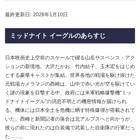
最終更新日
2026年1月10日
ミッドナイト イーグルのあらすじ
日本映画史上空前のスケールで綴る山岳サスペンス・アク
ションの新境地。大沢たかお、竹内結子、玉木宏をはじめ
とする豪華キャストが集結。世界各地の戦場を駆け抜けた
元戦場カメラマンの西崎は、山中で赤い光が空を駆けてい
く謎の現象を目撃する中、政府には米軍戦略爆撃機“ミッ
ドナイトイーグル”の消息不明との機密情報が届けられ
る。機体には日本全土を危機に晒す特殊爆弾が搭載されて
いた。西崎と新聞記者の落合は北アルプスへと向かうが、
彼らの前に現れたのは白装備で武装した自衛隊の行軍だっ
た……。