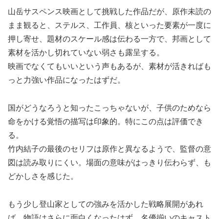
山岳サスペンス映画として挑戦した作品だが、原作未読の
まま観ると、ステルス、工作員、核といった要素が一度に
押し寄せ、題材のスケール感は伝わる一方で、邦画として
素材を活かし切れていない弱さも露呈する。
映画でなくてもいいという声もあるが、素材が活きればも
っと力強い作品になったはずだ。
国がどうなろうと知ったこっちゃないが、子供のためなら
命をかける覚悟の描写は印象的。特にこの点は評価でき
る。
竹内結子の最後のセリフは原作と異なるようで、監督の意
図は読み取りにくい。場面の意味がはっきり伝わらず、も
どかしさを感じた。
もう少し登山家としての強みを活かした戦略展開があれ
ば、物語はさらに面白くなったはず。名優揃いのキャスト