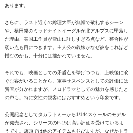
あります。
さらに、ラスト近くの総理大臣が無帽で敬礼するシーン
や、横田発のミッドナイトイーグルが北アルプスに墜落し
た理由、某国工作員が雪山に詳しすぎる点など、整合性が
弱い点も目につきます。主人公の義妹がなぜ彼をこれほど
憎むのかも、十分には描かれていません。
それでも、映画としての矛盾点を挙げつつも、上映後に涙
ぐむ客がいることから、軍事サスペンスとしての評価には
賛否が分かれますが、メロドラマとしての魅力を感じたと
の声も。特に女性の観客にはおすすめという印象です。
公開記念としてタカラトミーから1/144スケールのモデル
が発売され、シリーズのF-15は高い評価を受けているよ
うです。店頭では他のアイテムも並びますが、なぜかトラ