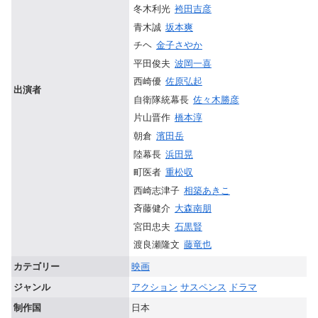
冬木利光
袴田吉彦
青木誠
坂本爽
チヘ
金子さやか
平田俊夫
波岡一喜
西崎優
佐原弘起
出演者
自衛隊統幕長
佐々木勝彦
片山晋作
橋本淳
朝倉
濱田岳
陸幕長
浜田晃
町医者
重松収
西崎志津子
相築あきこ
斉藤健介
大森南朋
宮田忠夫
石黒賢
渡良瀬隆文
藤竜也
カテゴリー
映画
ジャンル
アクション
サスペンス
ドラマ
制作国
日本