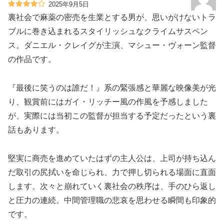
2025年9月5日
裏社会で麻薬の密売を生業とする男が、思いがけないトラ
ブルに巻き込まれるスタイリッシュなクライムサスペン
ス。ダニエル・クレイグが主演、マシュー・ヴォーン監督
の作品です。
『最後に笑うのは誰だ！』系の緊張感と華麗な映像美が光
り、観賞前にはガイ・リッチー風の作風を予感しました
が、実際には当初この監督が担当する予定だったという裏
話もあります。
堅実に商売を進めていたはずの主人公は、上司が持ち込ん
だ取引の尻拭いを命じられ、力で押し切られる場面に直面
します。次々と崩れていく裏社会の秩序は、手のひら返し
と圧力の連続。中間管理職の悲哀を思わせる瞬間も印象的
です。