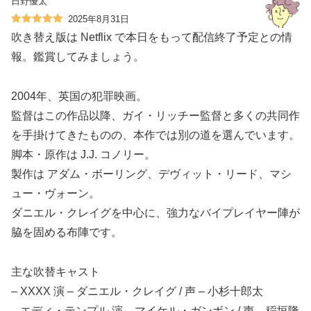
日野優太
2025年8月31日
吹き替え版は Netflix で本日をもって配信終了予定との情
報。鑑賞してみましょう。
2004年、英国の犯罪映画。
監督はこの作品以降、ガイ・リッチー監督と多くの共同作
を手掛けてきたものの、本作では別の道を選んでいます。
脚本・原作は J.J. コノリー。
製作は アダム・ボーリング、デヴィット・リード、マシ
ュー・ヴォーン。
ダニエル・クレイグを中心に、強力なバイプレイヤー陣が
脇を固める布陣です。
主な吹替キャスト
– XXXX 演 – ダニエル・クレイグ / 声 – 小杉十郎太
– エディ・テンプル 演 – マイケル・ガンボン / 声 – 稲垣隆