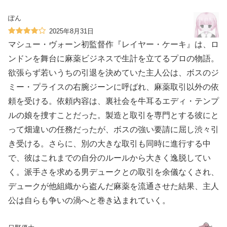
ぽん
2025年8月31日
マシュー・ヴォーン初監督作『レイヤー・ケーキ』は、ロ
ンドンを舞台に麻薬ビジネスで生計を立てるプロの物語。
欲張らず若いうちの引退を決めていた主人公は、ボスのジ
ミー・プライスの右腕ジーンに呼ばれ、麻薬取引以外の依
頼を受ける。依頼内容は、裏社会を牛耳るエディ・テンプ
ルの娘を捜すことだった。製造と取引を専門とする彼にと
って畑違いの任務だったが、ボスの強い要請に屈し渋々引
き受ける。さらに、別の大きな取引も同時に進行する中
で、彼はこれまでの自分のルールから大きく逸脱してい
く。派手さを求める男デュークとの取引を余儀なくされ、
デュークが他組織から盗んだ麻薬を流通させた結果、主人
公は自らも争いの渦へと巻き込まれていく。