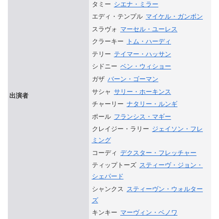
タミー
シエナ・ミラー
エディ・テンプル
マイケル・ガンボン
スラヴォ
マーセル・ユーレス
クラーキー
トム・ハーディ
テリー
テイマー・ハッサン
シドニー
ベン・ウィショー
ガザ
バーン・ゴーマン
サシャ
サリー・ホーキンス
出演者
チャーリー
ナタリー・ルンギ
ポール
フランシス・マギー
クレイジー・ラリー
ジェイソン・フレ
ミング
コーディ
デクスター・フレッチャー
ティップトーズ
スティーヴ・ジョン・
シェパード
シャンクス
スティーヴン・ウォルター
ズ
キンキー
マーヴィン・ベノワ