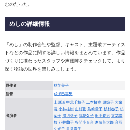
むのだった。
めしの詳細情報
「めし」の制作会社や監督、キャスト、主題歌アーティス
トなどの作品に関する詳しい情報をまとめています。作品
づくりに携わったスタッフや声優陣をチェックして、より
深く物語の世界を楽しみましょう。
原作者
林芙美子
監督
成瀬巳喜男
上原謙
中北千枝子
二本柳寛
原節子
大泉
滉
小林桂樹
山村聰
島崎雪子
杉村春子
杉
出演者
葉子
浦辺粂子
瀧花久子
田中春男
立花満
枝
花井蘭子
谷間小百合
進藤英太郎
音羽
久米子
風見章子