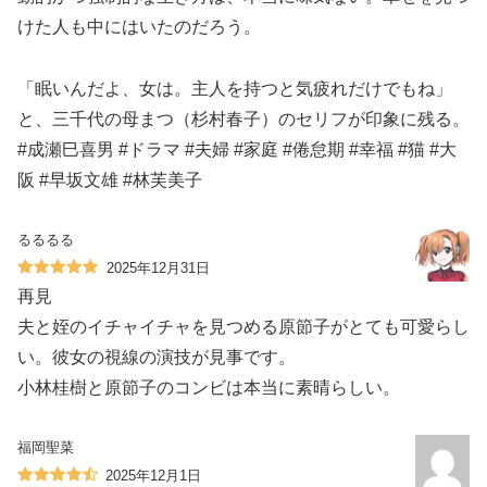
けた人も中にはいたのだろう。
「眠いんだよ、女は。主人を持つと気疲れだけでもね」
と、三千代の母まつ（杉村春子）のセリフが印象に残る。
#成瀬巳喜男 #ドラマ #夫婦 #家庭 #倦怠期 #幸福 #猫 #大
阪 #早坂文雄 #林芙美子
るるるる
2025年12月31日
再見
夫と姪のイチャイチャを見つめる原節子がとても可愛らし
い。彼女の視線の演技が見事です。
小林桂樹と原節子のコンビは本当に素晴らしい。
福岡聖菜
2025年12月1日