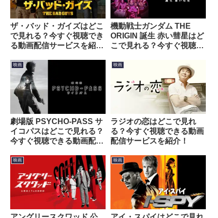
ザ・バッド・ガイズはどこ
機動戦士ガンダム THE
で見れる？今すぐ視聴でき
ORIGIN 誕生 赤い彗星はど
る動画配信サービスを紹
こで見れる？今すぐ視聴で
介！
きる動画配信サービスを紹
介！
映画
映画
劇場版 PSYCHO-PASS サ
ラジオの恋はどこで見れ
イコパスはどこで見れる？
る？今すぐ視聴できる動画
今すぐ視聴できる動画配信
配信サービスを紹介！
サービスを紹介！
映画
映画
アングリースクワッド 公
アイ・スパイはどこで見れ