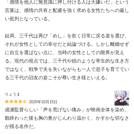
「感情を他人に無意識に押し付ける人は大嫌いだ」という
言葉は、感情の共有と配慮を強く求める女性たちへの厳し
い批判となっている。
結局、三千代は再び「めし」を炊く日常に戻る道を選び、
それが女性としての幸せだと結論づける。しかし離婚せず
に自立を選ばない点に、当時の女性としての限界が見え
る。現代の視点では、三千代や姪のような寄生的な生き方
ではなく、戦争で夫を失いながらも一人で息子を育ててい
る三千代の旧友の姿こそが尊い生き様といえる。
りょうま
2025年10月15日
成瀬監督らしい「声を荒げない痛み」が映画全体を染め、
観終わった後も胸の奥がじんわり温かく、かすかな切なさ
が残る名作だ。