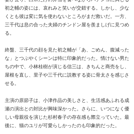
初之輔の姿には、哀れみと笑いが交錯する。しかし、少な
くとも彼は変に気を使わないところがまだ救いだ。一方、
三千代は息の合った夫婦のチンドン屋を羨ましげに見つめ
る。
終盤、三千代の顔を見た初之輔が「あ、ごめん、腹減った
な」とつぶやくシーンは特に印象的だった。情けない男た
ちの中で、小林桂樹が演じる信三は、きちんと商売をし、
屋根を直し、里子や三千代に説教する姿に骨太さを感じさ
せる。
主演の原節子は、小津作品の美しさと、生活感あふれる成
瀬の演出との対比が興味深かった。さらに、いつになく優
しい母親役を演じた杉村春子の存在感も際立っていた。最
後に、猫のユリが可愛らしかったのも印象的だった。