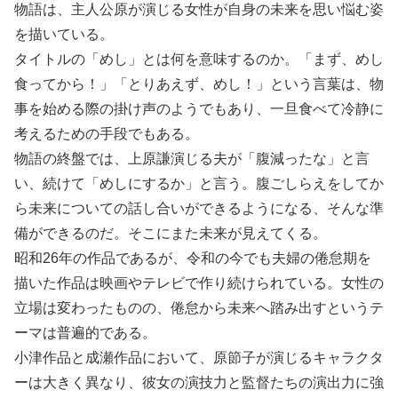
物語は、主人公原が演じる女性が自身の未来を思い悩む姿
を描いている。
タイトルの「めし」とは何を意味するのか。「まず、めし
食ってから！」「とりあえず、めし！」という言葉は、物
事を始める際の掛け声のようでもあり、一旦食べて冷静に
考えるための手段でもある。
物語の終盤では、上原謙演じる夫が「腹減ったな」と言
い、続けて「めしにするか」と言う。腹ごしらえをしてか
ら未来についての話し合いができるようになる、そんな準
備ができるのだ。そこにまた未来が見えてくる。
昭和26年の作品であるが、令和の今でも夫婦の倦怠期を
描いた作品は映画やテレビで作り続けられている。女性の
立場は変わったものの、倦怠から未来へ踏み出すというテ
ーマは普遍的である。
小津作品と成瀬作品において、原節子が演じるキャラクタ
ーは大きく異なり、彼女の演技力と監督たちの演出力に強