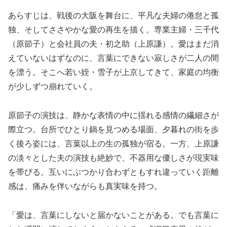
あらすじは、戦後の大阪を舞台に、平凡な夫婦の倦怠と孤
独、そしてささやかな愛の再生を描く。専業主婦・三千代
（原節子）と会社員の夫・初之助（上原謙）。愛はまだ消
えていないはずなのに、言葉にできない寂しさが二人の間
を漂う。そこへ若い姪・雪子が上京してきて、家庭の均衡
が少しずつ崩れていく。
原節子の演技は、静かな表情の中に揺れる感情の繊細さが
際立つ。台所でひとり鍋を見つめる場面、夕暮れの街を歩
く後ろ姿には、言葉以上の生の孤独が宿る。一方、上原謙
の淡々とした夫の演技も絶妙で、不器用な優しさが現実味
を帯びる。互いにぶつかり合わずともすれ違っていく距離
感は、痛みを伴いながらも真実味を持つ。
「愛は、言葉にしないと届かないことがある。でも言葉に