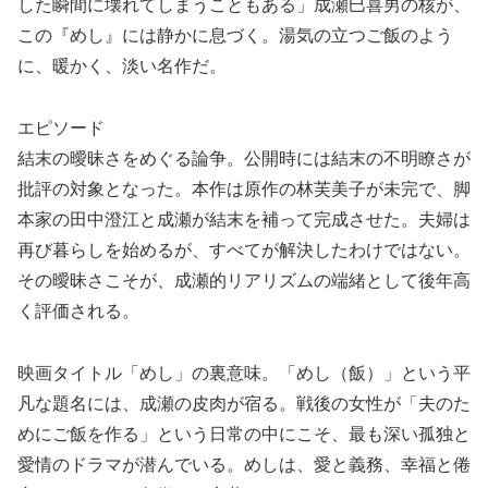
した瞬間に壊れてしまうこともある」成瀬巳喜男の核が、
この『めし』には静かに息づく。湯気の立つご飯のよう
に、暖かく、淡い名作だ。
エピソード
結末の曖昧さをめぐる論争。公開時には結末の不明瞭さが
批評の対象となった。本作は原作の林芙美子が未完で、脚
本家の田中澄江と成瀬が結末を補って完成させた。夫婦は
再び暮らしを始めるが、すべてが解決したわけではない。
その曖昧さこそが、成瀬的リアリズムの端緒として後年高
く評価される。
映画タイトル「めし」の裏意味。「めし（飯）」という平
凡な題名には、成瀬の皮肉が宿る。戦後の女性が「夫のた
めにご飯を作る」という日常の中にこそ、最も深い孤独と
愛情のドラマが潜んでいる。めしは、愛と義務、幸福と倦