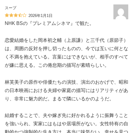
スープ
2026年1月1日
NHK BSの『プレミアムシネマ』で観た。
恋愛結婚をした岡本初之輔（上原謙）と三千代（原節子）
は、周囲の反対を押し切ったものの、今では互いに何とな
く不満を抱えている。言葉にはできないが、相手のすべて
が嫌に思える。この倦怠期の描写が素晴らしい。
林芙美子の原作や俳優たちの演技、演出のおかげで、昭和
の日本映画における夫婦や家庭の描写にはリアリティがあ
り、非常に魅力的だ。まるで隣にいるかのようだ。
結婚することで、夫や嫁ぎ先に好かれるように振舞うこと
を強いられ、実家にはもはや居場所がない。女性特有の自
動的かつ強制的な生き方は、本当に味気ない。幸せを見つ