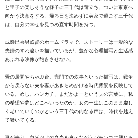
と里子の楽しそうな様子に三千代は苛立ち、ついに東京へ
向かう決意をする。帰る日を決めずに実家で過ごす三千代
は、自分の幸せを見つめ直す時間を持つ。
成瀬巳喜男監督のホームドラマで、ストーリーは一般的な
夫婦のすれ違いを描いているが、豊かな心理描写と生活感
あふれる映像が飽きさせない。
畳の居間やちゃぶ台、竈門での炊事といった描写は、戦争
から戻らない夫を妻があきらめかける時代背景を反映して
いる。めし、ハンカチ、まだかよーという夫の言葉に、私
の希望や夢はどこへいったのか、女の一生はこのまま虚し
く老いていくのかという三千代の内なる声は、時代を越え
て響いてくる。
妻が去り、白米だけの弁当を食べながらパチンコに興じる