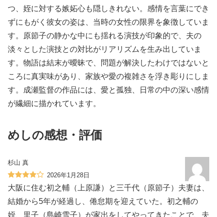
つ、姪に対する嫉妬心も隠しきれない。感情を言葉にでき
ずにもがく彼女の姿は、当時の女性の限界を象徴していま
す。原節子の静かな中にも揺れる演技が印象的で、夫の
淡々とした演技との対比がリアリズムを生み出していま
す。物語は結末が曖昧で、問題が解決したわけではないと
ころに真実味があり、家族や愛の複雑さを浮き彫りにしま
す。成瀬監督の作品には、愛と孤独、日常の中の深い感情
が繊細に描かれています。
めしの感想・評価
杉山 真
2026年1月28日
大阪に住む初之輔（上原謙）と三千代（原節子）夫妻は、
結婚から5年が経過し、倦怠期を迎えていた。初之輔の
姪、里子（島崎雪子）が家出をしてやってきたことで、夫