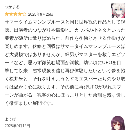
つかまる
2025年9月25日
サマータイムマシンブルースと同じ世界観の作品として視
聴。出演者のつながりや撮影地、カッパの小ネタといった
要素が随所に散りばめられ、前作を彷彿とさせる仕掛けが
楽しめます。伏線と回収はサマータイムマシンブルースほ
ど大規模ではありませんが、細男がマスターを救うエピソ
ードなど、思わず微笑む場面が満載。幼い頃にUFOを目
撃して以来、超常現象を信じ再び体験したいという夢を抱
く桜井米と、それを叶えようとするエスパーたちのやり取
りは温かく心に残ります。その前に再びUFOが現れスプ
ーンが曲がる。観客の心にほっこりとした余韻を残す優し
く微笑ましい展開です。
ようび
2025年9月12日