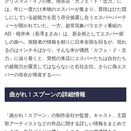
クリスマス・イブの夜、喫茶店「カフェ・ド・念力」に
は、年に一度だけ本物のエスパーが集まり、普段はひた隠
しにしている超能力を思う存分披露し合うエスパーパーテ
ィーが開かれていた。一方、超常現象バラエティ番組の
AD・桜井米（長澤まさみ）は、新企画としてエスパー探
しの旅へ。視聴者の情報を頼りに日本全国を回るが、現れ
るのはインチキばかり。そんな米が偶然「カフェ・ド・念
力」に辿り着くと、突然の来店にエスパーたちは自分たち
の超能力が露見してはならないと右往左往。さらに偽エス
パーの存在が発覚する――
曲がれ！スプーンの詳細情報
「曲がれ！スプーン」の制作会社や監督、キャスト、主題
歌アーティストなどの作品に関する詳しい情報をまとめて