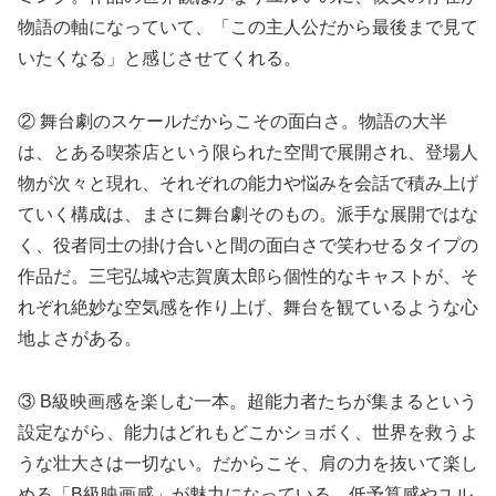
物語の軸になっていて、「この主人公だから最後まで見て
いたくなる」と感じさせてくれる。
② 舞台劇のスケールだからこその面白さ。物語の大半
は、とある喫茶店という限られた空間で展開され、登場人
物が次々と現れ、それぞれの能力や悩みを会話で積み上げ
ていく構成は、まさに舞台劇そのもの。派手な展開ではな
く、役者同士の掛け合いと間の面白さで笑わせるタイプの
作品だ。三宅弘城や志賀廣太郎ら個性的なキャストが、そ
れぞれ絶妙な空気感を作り上げ、舞台を観ているような心
地よさがある。
③ B級映画感を楽しむ一本。超能力者たちが集まるという
設定ながら、能力はどれもどこかショボく、世界を救うよ
うな壮大さは一切ない。だからこそ、肩の力を抜いて楽し
める「B級映画感」が魅力になっている。低予算感やユル