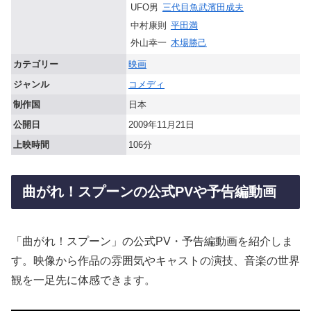
UFO男
三代目魚武濱田成夫
中村康則
平田満
外山幸一
木場勝己
カテゴリー
映画
ジャンル
コメディ
制作国
日本
公開日
2009年11月21日
上映時間
106分
曲がれ！スプーンの公式PVや予告編動画
「曲がれ！スプーン」の公式PV・予告編動画を紹介しま
す。映像から作品の雰囲気やキャストの演技、音楽の世界
観を一足先に体感できます。