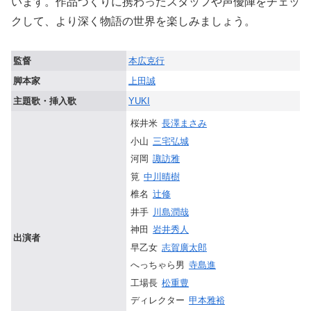
います。作品づくりに携わったスタッフや声優陣をチェッ
クして、より深く物語の世界を楽しみましょう。
監督
本広克行
脚本家
上田誠
主題歌・挿入歌
YUKI
桜井米
長澤まさみ
小山
三宅弘城
河岡
諏訪雅
筧
中川晴樹
椎名
辻修
井手
川島潤哉
神田
岩井秀人
出演者
早乙女
志賀廣太郎
へっちゃら男
寺島進
工場長
松重豊
ディレクター
甲本雅裕