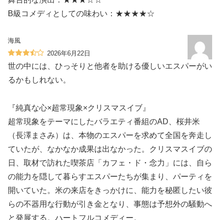
B級コメディとしての味わい：★★★★☆
海風
2026年6月22日
世の中には、ひっそりと他者を助ける優しいエスパーがい
るかもしれない。
『純真な心×超常現象×クリスマスイブ』
超常現象をテーマにしたバラエティ番組のAD、桜井米
（長澤まさみ）は、本物のエスパーを求めて全国を奔走し
ていたが、なかなか成果は出なかった。クリスマスイブの
日、取材で訪れた喫茶店「カフェ・ド・念力」には、自ら
の能力を隠して暮らすエスパーたちが集まり、パーティを
開いていた。米の来店をきっかけに、能力を秘匿したい彼
らの不器用な行動が引き金となり、事態は予想外の騒動へ
と発展する。ハートフルコメディー。