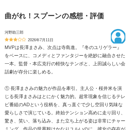
曲がれ！スプーンの感想・評価
河野助三郎
2026年7月11日
MVPは長澤まさみ、次点は寺島進。『冬のユリゲラー』
をベースに、コメディとファンタジーを絶妙に融合させた
一本。監督・本広克行の軽快なテンポと、上田誠らしい会
話劇が存分に楽しめる。
① 長澤まさみの魅力が作品を牽引。主人公・桜井米を演
じる長澤まさみはとにかく魅力的。超常現象を信じるテレ
ビ番組のADという役柄を、真っ直ぐで少し空回り気味な
愛らしさで演じている。終始テンション高めに走り回り、
驚き、笑い、落ち込み、また立ち上がる姿は非常にチャー
ミング。作品の世界観はかなりユルいのに、彼女の存在が