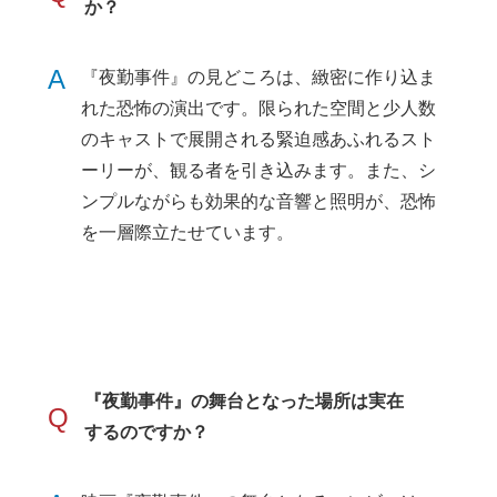
か？
A
『夜勤事件』の見どころは、緻密に作り込ま
れた恐怖の演出です。限られた空間と少人数
のキャストで展開される緊迫感あふれるスト
ーリーが、観る者を引き込みます。また、シ
ンプルながらも効果的な音響と照明が、恐怖
を一層際立たせています。
『夜勤事件』の舞台となった場所は実在
Q
するのですか？