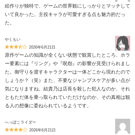
絵作りが独特で、ゲームの世界観にしっかりとマッチして
いて良かった。主役キャラが可愛すぎる点も魅力的だっ
た。
やくもい
2026年6月21日
原作ゲームの知識が全くない状態で観賞したところ、ホラ
ー要素には『リング』や『呪怨』の影響が見受けられまし
た。御守りを渡すキャラクターは一体どこから現れたので
しょうか？（笑）また、不要なジャンプスケアが多い点が
気になりますね。結貴乃は店長を殺した犯人なのか、それ
ともただ体を乗っ取られていただけなのか、その真相は観
る人の想像に委ねられているようです。
へっぽこライダー
2026年6月21日