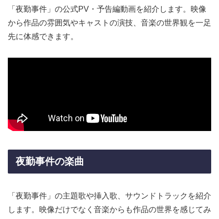
「夜勤事件」の公式PV・予告編動画を紹介します。映像
から作品の雰囲気やキャストの演技、音楽の世界観を一足
先に体感できます。
夜勤事件の楽曲
「夜勤事件」の主題歌や挿入歌、サウンドトラックを紹介
します。映像だけでなく音楽からも作品の世界を感じてみ