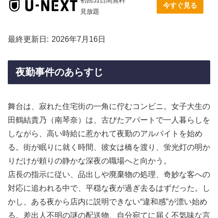
初回31日間無料
今すぐ見る
見放題
最終更新日
2026年7月16日
夜勤事件のあらすじ
舞台は、寂れた住宅街の一角に佇むコンビニ。女子大生の
田鶴結貴乃（南琴奈）は、古びたアパートで一人暮らしを
しながら、高い時給に惹かれて夜勤のアルバイトを始め
る。街が眠りに就く時間、彼女は橋を渡り、蛍光灯の明か
りだけが頼りの静かな深夜の職場へと向かう。
店長の指示に従い、品出しや廃棄物の処理、奇妙な客への
対応に追われる中で、平穏な夜が過ぎ去るはずだった。し
かし、ある夜から店内に説明できない“違和感”が漂い始め
る。差出人不明の謎の配送物、自分宛てに届く不気味な言