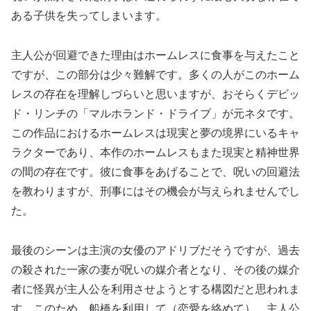
ある子供を失ってしまいます。
主人公が回避できた理由はホームレスに食事を与えたこと
ですが、この部分は少々難解です。多くの人がこのホーム
レスの存在を理解しづらいと思いますが、おそらくデビッ
ド・リンチの「マルホランド・ドライブ」が元ネタです。
この作品におけるホームレスは現実と夢の境界にいるキャ
ラクターであり、本作のホームレスもまた現実と精神世界
の間の存在です。彼に食事をあげることで、呪いの回避法
を教わりますが、刑事にはその機会が与えられませんでし
た。
最後のシーンは主演の女優のアドリブだそうですが、過去
の殺された一家の妻が呪いの媒介者となり、その後の媒介
者に怪異が主人公を利用させようとする構図だと思われま
す。このため、船橋を利用して（恋愛を絡めて）、主人公