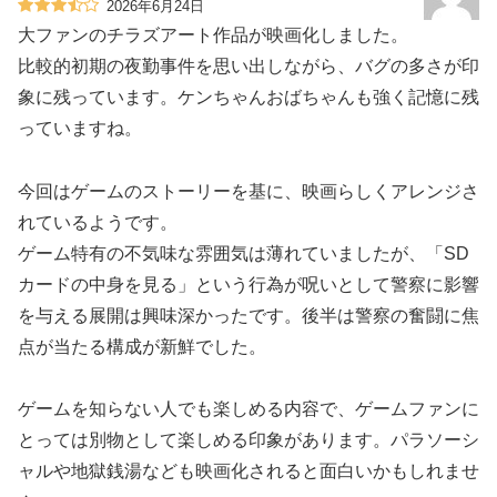
2026年6月24日
大ファンのチラズアート作品が映画化しました。
比較的初期の夜勤事件を思い出しながら、バグの多さが印
象に残っています。ケンちゃんおばちゃんも強く記憶に残
っていますね。
今回はゲームのストーリーを基に、映画らしくアレンジさ
れているようです。
ゲーム特有の不気味な雰囲気は薄れていましたが、「SD
カードの中身を見る」という行為が呪いとして警察に影響
を与える展開は興味深かったです。後半は警察の奮闘に焦
点が当たる構成が新鮮でした。
ゲームを知らない人でも楽しめる内容で、ゲームファンに
とっては別物として楽しめる印象があります。パラソーシ
ャルや地獄銭湯なども映画化されると面白いかもしれませ