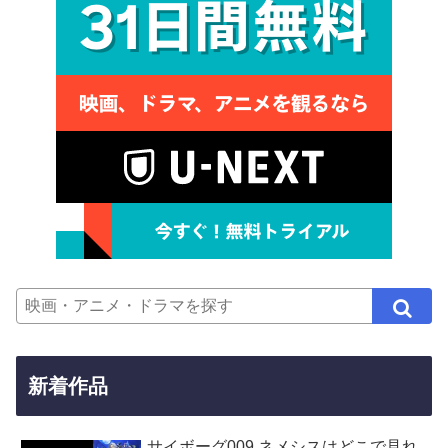
新着作品
サイボーグ009 ネメシスはどこで見れ