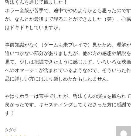
哲汰くんを通じて観ました！
ホラー全般が苦手で、途中でやめようかとも思ったのです
が、なんとか最後まで観ることができました（笑）。心臓
はドキドキしていますが。
事前知識がなく（ゲームも未プレイで）見たため、理解が
追いつかない部分がありましたが、他の方の感想や解説を
見て、少しは把握できたように感じます。いろいろな映画
へのオマージュが含まれているようなので、そういった作
品に詳しい方にはより楽しめたかもしれません。
やはりホラーは苦手でしたが、哲汰くんの演技を観られて
良かったです。キャスティングしてくださった方に感謝で
す！
タダオ