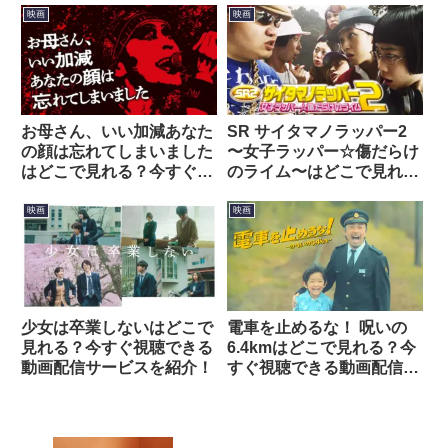
映画
映画
お母さん、いい加減あなた
SR サイタマノラッパー2
の顔は忘れてしまいました
〜女子ラッパー☆傷だらけ
はどこで見れる？今すぐ視
のライム〜はどこで見れ
聴できる動画配信サービス
る？今すぐ視聴できる動画
を紹介！
配信サービスを紹介！
映画
映画
少女は卒業しないはどこで
電車を止めるな！ 呪いの
見れる？今すぐ視聴できる
6.4kmはどこで見れる？今
動画配信サービスを紹介！
すぐ視聴できる動画配信サ
ービスを紹介！