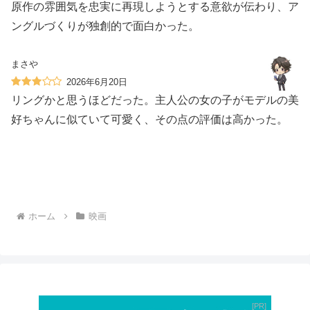
原作の雰囲気を忠実に再現しようとする意欲が伝わり、ア
ングルづくりが独創的で面白かった。
まさや
2026年6月20日
リングかと思うほどだった。主人公の女の子がモデルの美
好ちゃんに似ていて可愛く、その点の評価は高かった。
ホーム
映画
PR