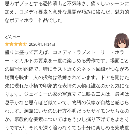
思わずゾッとする恐怖演出と不気味さ、痛々しいシーンに
加え、コメディ要素と意外な展開が巧みに絡んだ、魅力的
なボディホラー作品でした
どんぺー
2026年5月14日
盛りに盛って言えば、コメディ・ラブストーリー・ホラ
ー・オカルトの要素を一度に楽しめる秀作です。場面ごと
の描写が的確で、特にラスト近くのネット回線がつながる
場面を映す二人の投稿は洗練されています。ドアを開けた
先に現れた小柄で印象的な表情の人物は誰なのかと気にな
ります。ジェイミーの家の写真立てに映る二人は、最初は
息子かなと思うほど似ていて、物語の伏線が自然と感じら
れます。洞窟にいたのは行方不明だったサイモンたちなの
か。宗教的な要素についてはもう少し掘り下げてもよさそ
うですが、それを深く追わなくても十分に楽しめる完成度