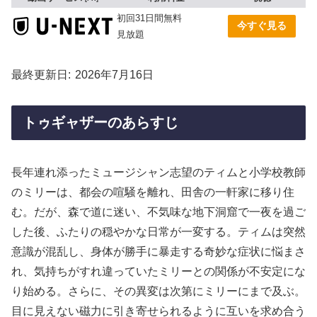
初回31日間無料
今すぐ見る
見放題
最終更新日
2026年7月16日
トゥギャザーのあらすじ
長年連れ添ったミュージシャン志望のティムと小学校教師
のミリーは、都会の喧騒を離れ、田舎の一軒家に移り住
む。だが、森で道に迷い、不気味な地下洞窟で一夜を過ご
した後、ふたりの穏やかな日常が一変する。ティムは突然
意識が混乱し、身体が勝手に暴走する奇妙な症状に悩まさ
れ、気持ちがすれ違っていたミリーとの関係が不安定にな
り始める。さらに、その異変は次第にミリーにまで及ぶ。
目に見えない磁力に引き寄せられるように互いを求め合う