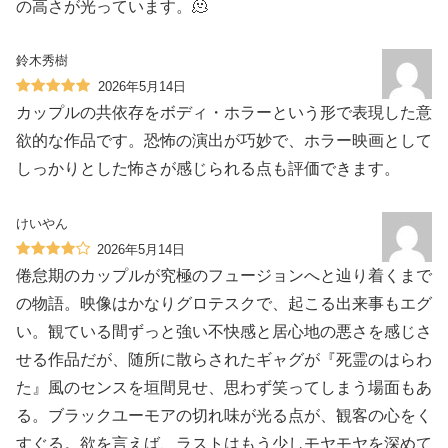
の高さが光っています。🫠
鈴木秀樹
2026年5月14日
カップルの共依存をボディ・ホラーという形で表現した意
欲的な作品です。恐怖の演出が巧妙で、ホラー映画として
しっかりとした怖さが感じられる点も評価できます。
けいやん
2026年5月14日
倦怠期のカップルが究極のフュージョンへと辿り着くまで
の物語。映像はかなりグロテスクで、起こる出来事もエグ
い。観ている間ずっと強い不快感と居心地の悪さを感じさ
せる作品だが、随所に散らされたギャグが『死霊のはらわ
た』風のセンスを垣間見せ、思わず笑ってしまう場面もあ
る。ブラックユーモアの切れ味が光る点が、観客の心をく
すぐる。欲を言えば、ラストはもう少しモヤモヤを深めて